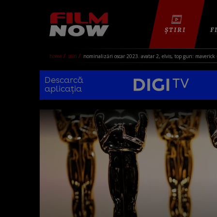
ȘTIRI
F
home
stiri
nominalizări oscar 2023. avatar 2, elvis, top gun: maverick 
Descarcă
aplicația