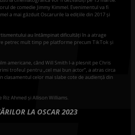
torul de comedie Jimmy Kimmel. Evenimentul va fi
el a mai găzduit Oscarurile la ediţiile din 2017 şi
tismentului au întâmpinat dificultăţi în a atrage
 care petrec mult timp pe platforme precum TikTok şi
film americane, când Will Smith l-a plesnit pe Chris
imi trofeul pentru „cel mai bun actor”, a atras circa
a în clasamentul celor mai slabe cote de audienţă din
 Riz Ahmed și Allison Williams.
ĂRILOR LA OSCAR 2023