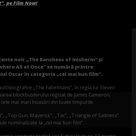
2”, pe Film Now!
ccente noir „The Banshees of Inisherin” şi
where All at Once” se numără printre
ul Oscar în categoria „cel mai bun film”.
autobiografice „The Fabelmans”, în regia lui Steven
nuarea blockbusterului regizat de James Cameron,
 cele mai mari încasări din toate timpurile.
”, „Top Gun: Maverick”, „Tar”, „Triangle of Sadness”
ule nominalizate la „cel mai bun film”.
ustria cinematografică vor fi dezvăluiţi pe 13 martie.