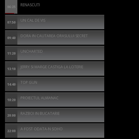
RENASCUTI
06:25
UN CAL DE VIS
07:50
DORA IN CAUTAREA ORASULUI SECRET
09:40
UNCHARTED
11:20
JERRY SI MARGE CASTIGA LA LOTERIE
13:10
TOP GUN
14:40
PROIECTUL ALMANAC
18:20
RAZBOI IN BUCATARIE
20:00
A FOST ODATA-N SOHO
22:00