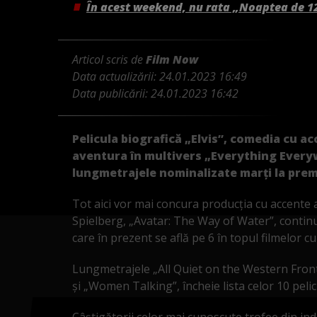
În acest weekend, nu rata „Noaptea de 1
Articol scris de
Film Now
Data actualizării:
24.01.2023 16:49
Data publicării:
24.01.2023 16:42
Pelicula biografică „Elvis”, comedia cu a
aventura în multivers „Everything Every
lungmetrajele nominalizate marţi la premi
Tot aici vor mai concura producția cu accente 
Spielberg, „Avatar: The Way of Water”, conti
care în prezent se află pe 6 în topul filmelor cu
Lungmetrajele „All Quiet on the Western Front
şi „Women Talking”, încheie lista celor 10 pelic
Câştigătorii celor mai cunoscute trofee din ind