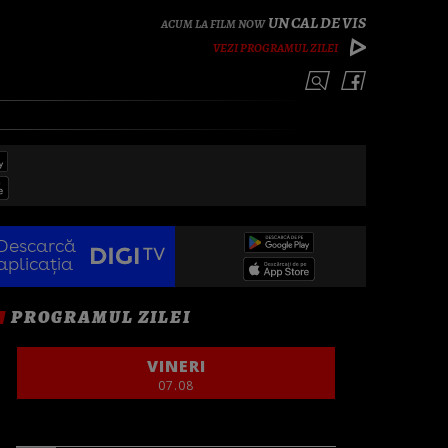
UN CAL DE VIS
VEZI PROGRAMUL ZILEI
Descarcă
aplicația
PROGRAMUL ZILEI
VINERI
07.08