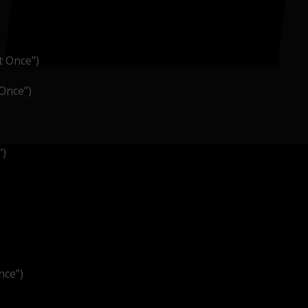
t Once”)
Once”)
”)
nce”)