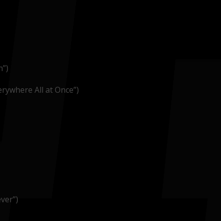
n”)
erywhere All at Once”)
ver”)