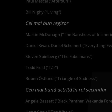
Paul Mescal (“Aftersun”)
Bill Nighy (“Living”)
Cel mai bun regizor
Martin McDonagh (“The Banshees of Inisheri
Daniel Kwan, Daniel Scheinert (“Everything Ev
Steven Spielberg (“The Fabelmans”)
Todd Field (“Tár”)
Ruben Östlund (“Triangle of Sadness”)
Cea mai bună actriță în rol secundar
Angela Bassett (“Black Panther: Wakanda Fore
Hong Chau (“The Whale”)