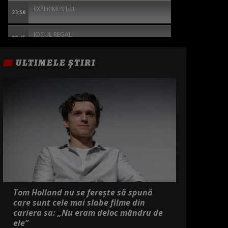
EXPERIMENTUL
23:50
JOCUL REGAL
00:45
GREU DE UCIS 2
ULTIMELE ȘTIRI
02:30
EXCEPTIA
04:30
Tom Holland nu se ferește să spună
care sunt cele mai slabe filme din
cariera sa: „Nu eram deloc mândru de
ele”