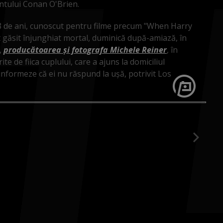
ntului Conan O'Brien.
 78 de ani, cunoscut pentru filme precum "When Harry
t găsit înjunghiat mortal, duminică după-amiază, în
a,
producătoarea şi fotografa Michele Reiner
, în
e de fiica cuplului, care a ajuns la domiciliul
informeze că ei nu răspund la uşă, potrivit Los