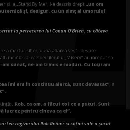
er și la „Stand By Me”, l-a descris drept
„un om
uternică și, desigur, cu un simț al umorului
i certat la petrecerea lui Conan O’Brien, cu câteva
re a mărturisit că, după aflarea veștii despre
i alți membri ai echipei filmului „Misery” au început să
-am sunat, ne-am trimis e-mailuri. Cu toții am
ea îmi era în continuu alertă, sunt devastat”
, a
t”.
tință:
„Rob, ca om, a făcut tot ce a putut. Sunt
 lucrez pentru cineva ca el”.
artea regizorului Rob Reiner şi soţiei sale a șocat