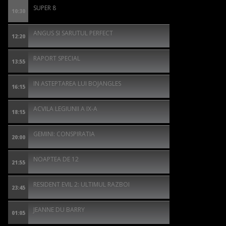
SUPER 8
10:30
ANGUS SI SARUTUL PERFECT
12:20
RAPORT SPECIAL
13:55
IN ASTEPTAREA LUI BOJANGLES
16:15
ACVILA LEGIUNII A IX-A
18:15
GEMINI: CONSPIRATIA
20:00
NOAPTEA DE 12
21:55
RESIDENT EVIL 2: ULTIMUL RAZBOI
23:45
JEANNE DU BARRY
01:05