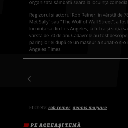
organizată sâmbătă seara la locuinţa comedia
Regizorul şi actorul Rob Reiner, în vârstă de
Met Sally" sau "The Wolf of Wall Street", a fos
locuinţa sa din Los Angeles, la fel ca şi soţia s
vârstă de 70 de ani. Cadavrele au fost descoperit
părinţilor ei după ce un maseur a sunat-o s-o 
Angeles Times.
Etichete:
rob reiner
,
dennis maguire
PE ACEEAȘI TEMĂ