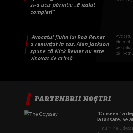
și-a ucis părinții: „E izolat
complet!”
Avocatul fiului lui Rob Reiner
Avocatul 
din moti
a renunţat la caz. Alan Jackson
dezvălui,
spune că Nick Reiner nu este
că, potrivi
vinovat de crimă
PARTENERII NOȘTRI
"Odiseea" a dep
la lansare. Se a
Filmul "The Odysse