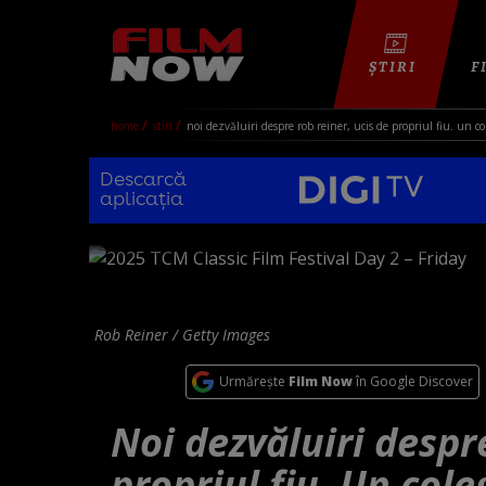
ȘTIRI
F
home
stiri
noi dezvăluiri despre rob reiner, ucis de propriul fiu. un co
Descarcă
aplicația
Rob Reiner / Getty Images
Urmărește
Film Now
în Google Discover
Noi dezvăluiri despr
propriul fiu. Un cole