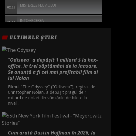
MISTERELE FLUVIULUI
02:55
INTOARCEREA
05:10
ULTIMELE ȘTIRI
"Odiseea" a depășit 1 miliard $ la box-
office, la trei săptămâni de la lansare.
Se anunță a fi cel mai profitabil film al
lui Nolan
Filmul "The Odyssey" ("Odiseea"), regizat de
Christopher Nolan, a depăşit pragul de 1
miliard de dolari din vânzările de bilete la
nivel...
Cum arată Dustin Hoffman în 2026, la