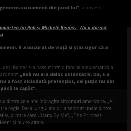
generos cu oamenii din jurul lui”
, a povestit
moartea lui Rob și Michele Reiner. „Nu a dormit
ui
menii. S-a bucurat de viață și știu sigur că a
 deși Reiner s-a născut într-o familie emblematică a
ă arogant.
„Rob nu era deloc ostentativ. Da, s-a
nu a fost niciodată pretențios, cel puțin nu din
 până la capăt”.
nul dintre cele mai îndrăgite sitcomuri americane, „All
către regie. De-a lungul anilor, a semnat unele dintre
afiei, printre care „Stand By Me”, „The Princess
Men” și multe altele.