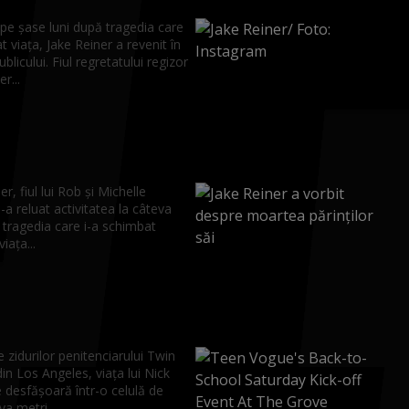
pe șase luni după tragedia care
t viața, Jake Reiner a revenit în
ublicului. Fiul regretatului regizor
r...
er, fiul lui Rob și Michelle
i-a reluat activitatea la câteva
a tragedia care i-a schimbat
iața...
e zidurilor penitenciarului Twin
n Los Angeles, viața lui Nick
 desfășoară într-o celulă de
va metri...