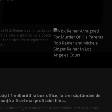
lui Nick Reiner a renunţat la caz
ve pe care a spus că nu le poate
 ulterior declarând reporterilor
t...
ășit 1 miliard $ la box-office, la trei săptămâni de
nunță a fi cel mai profitabil film...
y" ("Odiseea"), regizat de Christopher Nolan, a depăşit pragul