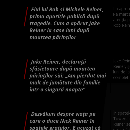
Fiul lui Rob și Michele Reiner,
La aproa
i-a marca
prima apariție publică după
atenția p
tragedie. Cum a apărut Jake
Rob Reine
Reiner la șase luni după
moartea părinților
Jake Reiner, declarații
Jake Rein
Reiner, ș
sfâșietoare după moartea
luni de l
părinților săi: „Am pierdut mai
complet v
mult de jumătate din familie
într-o singură noapte”
Dezvăluiri despre viața pe
În spatel
Towers di
care o duce Nick Reiner în
Reiner se
spatele gratiilor. E acuzat că
doar câți