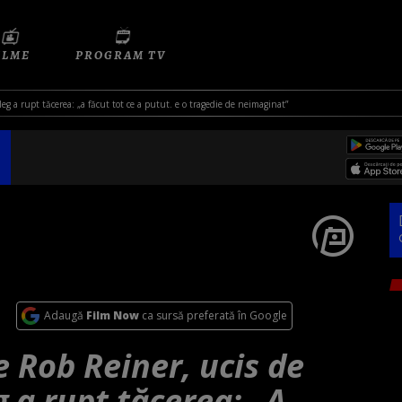
ILME
PROGRAM TV
leg a rupt tăcerea: „a făcut tot ce a putut. e o tragedie de neimaginat”
Adaugă
Film Now
ca sursă preferată în Google
e Rob Reiner, ucis de
g a rupt tăcerea: „A