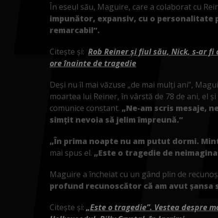
În eseul său, Maguire, care a colaborat cu Rein
impunător, expansiv, cu o personalitate p
remarcabil”.
Citește și:
Rob Reiner și fiul său, Nick, s-ar f
ore înainte de tragedie
Deși nu îl mai văzuse „de mai mulți ani”, Magui
moartea lui Reiner, în vârstă de 78 de ani, el ș
comunice constant.
„Ne-am scris mesaje, ne
simțit nevoia să jelim împreună.”
„În prima noapte nu am putut dormi. Mint
mai spus el.
„Este o tragedie de neimagina
Maguire a încheiat cu un gând plin de recunoș
profund recunoscător că am avut șansa să
Citește și:
„Este o tragedie”. Vestea despre mo