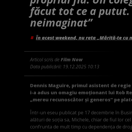
făcut tot ce a putut.
neimaginat”
În acest weekend, nu rata „Mărită-te cu 
Articol scris de
Film Now
Data publicării:
19.12.2025 10:13
Dennis Maguire, primul asistent de regie a
i-a adus un omagiu emoționant lui Rob Rei
„mereu recunoscător și generos” pe plato
Într-un eseu publicat pe 17 decembrie în Busin
alături de soția sa, Michele, chiar de fiul lor c
confrunta de mult timp cu dependența de dro