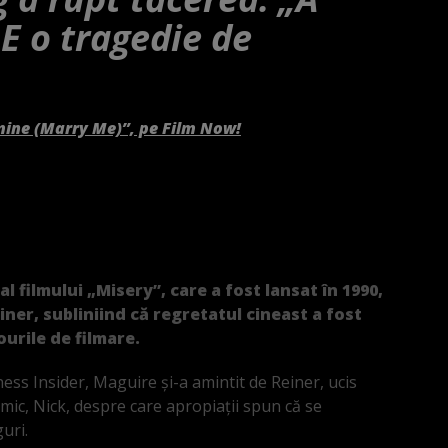
 E o tragedie de
mine (Marry Me)”, pe Film Now!
l filmului „Misery”, care a fost lansat în 1990,
ner, subliniind că regretatul cineast a fost
urile de filmare.
ess Insider, Maguire și-a amintit de Reiner, ucis
el mic, Nick, despre care apropiații spun că se
guri.