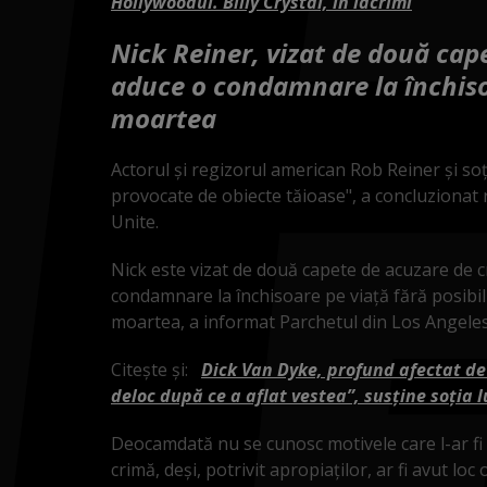
Hollywoodul. Billy Crystal, în lacrimi
Nick Reiner, vizat de două cap
aduce o condamnare la închiso
moartea
Actorul şi regizorul american Rob Reiner şi soţ
provocate de obiecte tăioase", a concluzionat 
Unite.
Nick este vizat de două capete de acuzare de c
condamnare la închisoare pe viaţă fără posibil
moartea, a informat Parchetul din Los Angeles
Citește și:
Dick Van Dyke, profund afectat de
deloc după ce a aflat vestea”, susține soția l
Deocamdată nu se cunosc motivele care l-ar fi
crimă, deşi, potrivit apropiaţilor, ar fi avut loc