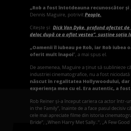
„Rob a fost întotdeauna recunoscător și 
Dennis Maguire, potrivit
People.
Citește și:
Dick Van Dyke, profund afectat de 
deloc după ce a aflat vestea”, susține soția l
„Oamenii îl iubeau pe Rob, iar Rob iubea oa
oferit mult înapoi
”, a mai spus el.
De asemenea, Maguire a ținut să sublinieze că,
industriei cinematografice, nu a fost niciodat
născut în regalitatea Hollywoodului, dar 
experiența mea cu el. Era autentic, a fost
Rob Reiner și-a început cariera ca actor într-u
in the Family”, înainte de a face pasul decisiv 
cele mai apreciate filme din istoria cinematogr
Bride”, „When Harry Met Sally...”, „A Few Good 