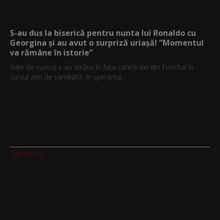
S-au dus la biserică pentru nunta lui Ronaldo cu
Georgina și au avut o surpriză uriașă! ”Momentul
va rămâne în istorie”
Sute de curioși s-au strâns în fața catedralei din Funchal în
cursul zilei de sâmbătă, în speranța...
DigiSport.ro