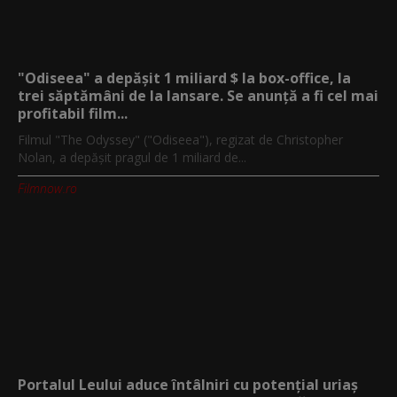
"Odiseea" a depășit 1 miliard $ la box-office, la
trei săptămâni de la lansare. Se anunță a fi cel mai
profitabil film...
Filmul "The Odyssey" ("Odiseea"), regizat de Christopher
Nolan, a depăşit pragul de 1 miliard de...
Filmnow.ro
Portalul Leului aduce întâlniri cu potențial uriaș