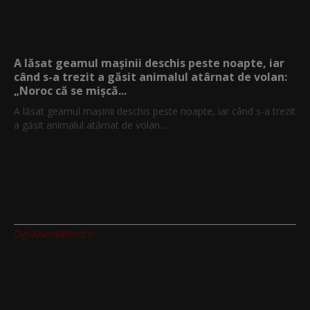
A lăsat geamul mașinii deschis peste noapte, iar
când s-a trezit a găsit animalul atârnat de volan:
„Noroc că se mișcă...
A lăsat geamul mașinii deschis peste noapte, iar când s-a trezit
a găsit animalul atârnat de volan...
Digi-AnimalWorld.tv