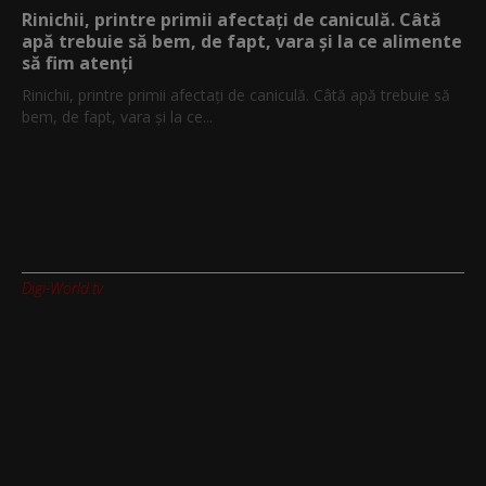
Rinichii, printre primii afectați de caniculă. Câtă
apă trebuie să bem, de fapt, vara și la ce alimente
să fim atenți
Rinichii, printre primii afectați de caniculă. Câtă apă trebuie să
bem, de fapt, vara și la ce...
Digi-World.tv