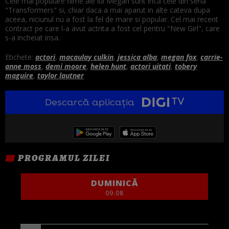
Cele mai populare filme ale lui Megan sunt inca cele din seria
"Transformers" si, chiar daca a mai aparut in alte cateva dupa
aceea, niciunul nu a fost la fel de mare si popular. Cel mai recent
contract pe care l-a avut actrita a fost cel pentru "New Girl", care
s-a incheiat insa.
Etichete:
actori
,
macaulay culkin
,
jessica alba
,
megan fox
,
carrie-
anne moss
,
demi moore
,
helen hunt
,
actori uitati
,
tobery
maguire
,
taylor lautner
Descarcă aplicația
PROGRAMUL ZILEI
DUMINICĂ
09.08