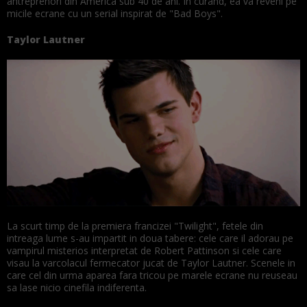
antreprenori din America sub 40 de ani. In curand, ea va reveni pe
micile ecrane cu un serial inspirat de "Bad Boys".
Taylor Lautner
La scurt timp de la premiera francizei "Twilight", fetele din
intreaga lume s-au impartit in doua tabere: cele care il adorau pe
vampirul misterios interpretat de Robert Pattinson si cele care
visau la varcolacul fermecator jucat de Taylor Lautner. Scenele in
care cel din urma aparea fara tricou pe marele ecrane nu reuseau
sa lase nicio cinefila indiferenta.