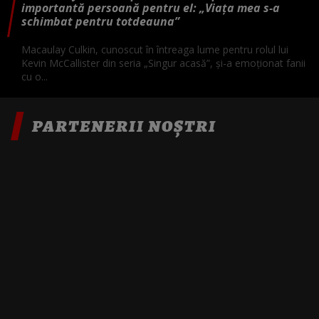
importantă persoană pentru el: „Viața mea s-a
schimbat pentru totdeauna”
Macaulay Culkin, cunoscut în întreaga lume pentru rolul lui
Kevin McCallister din seria „Singur acasă”, și-a emoționat fanii
cu o...
PARTENERII NOȘTRI