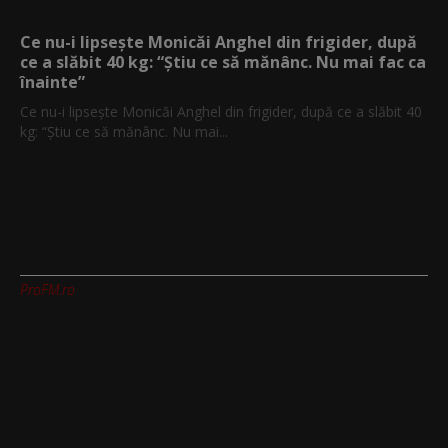
Ce nu-i lipsește Monicăi Anghel din frigider, după
ce a slăbit 40 kg: “Știu ce să mănânc. Nu mai fac ca
înainte”
Ce nu-i lipsește Monicăi Anghel din frigider, după ce a slăbit 40
kg: “Știu ce să mănânc. Nu mai...
ProFM.ro