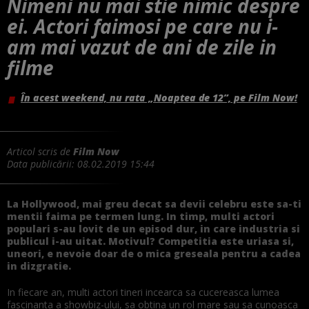
Nimeni nu mai stie nimic despre
ei. Actori faimosi pe care nu i-
am mai vazut de ani de zile in
filme
În acest weekend, nu rata „Noaptea de 12”, pe Film Now!
Articol scris de
Film Now
Data publicării:
08.02.2019 15:44
La Hollywood, mai greu decat sa devii celebru este sa-ti
mentii faima pe termen lung. In timp, multi actori
populari s-au lovit de un episod dur, in care industria si
publicul i-au uitat. Motivul? Competitia este uriasa si,
uneori, e nevoie doar de o mica greseala pentru a cadea
in dizgratie.
In fiecare an, multi actori tineri incearca sa cucereasca lumea
fascinanta a showbiz-ului, sa obtina un rol mare sau sa cunoasca