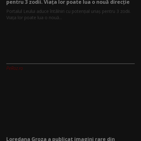
pentru 3 zodii. Viața lor poate lua o nouă direcție
Portalul Leului aduce întâlniri cu potențial uriaș pentru 3 zodii.
Viața lor poate lua o nouă...
PeRoz.ro
Loredana Groza a publicat imagini rare din