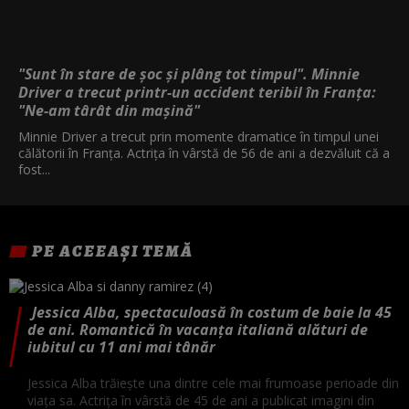
"Sunt în stare de șoc și plâng tot timpul". Minnie
Driver a trecut printr-un accident teribil în Franța:
"Ne-am târât din mașină"
Minnie Driver a trecut prin momente dramatice în timpul unei
călătorii în Franța. Actrița în vârstă de 56 de ani a dezvăluit că a
fost...
PE ACEEAȘI TEMĂ
Jessica Alba, spectaculoasă în costum de baie la 45
de ani. Romantică în vacanța italiană alături de
iubitul cu 11 ani mai tânăr
Jessica Alba trăiește una dintre cele mai frumoase perioade din
viața sa. Actrița în vârstă de 45 de ani a publicat imagini din