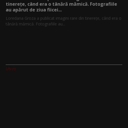
tinerețe, când era o tânără mămică. Fotografiile
au apărut de ziua fiicei...
Loredana Groza a publicat imagini rare din tinerețe, când era o
tânără mămică. Fotografiile au...
Utv.ro