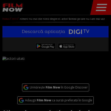
home
stiri
nimeni nu mai stie nimic despre ei. actori faimosi pe care nu i-am mai vazut de ani de zile in filme
Descarcă aplicația
Urmărește
Film Now
în Google Discover
Adaugă
Film Now
ca sursă preferată în Google