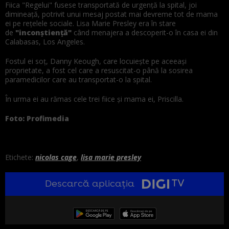
Fiica "Regelui" fusese transportată de urgenţă la spital, joi
dimineaţă, potrivit unui mesaj postat mai devreme tot de mama
ei pe reţelele sociale. Lisa Marie Presley era în stare
de
"inconştienţă"
când menajera a descoperit-o în casa ei din
Calabasas, Los Angeles.
Fostul ei soţ, Danny Keough, care locuieşte pe aceeași
proprietate, a fost cel care a resuscitat-o până la sosirea
paramedicilor care au transportat-o la spital.
În urma ei au rămas cele trei fiice și mama ei, Priscilla.
Foto: Profimedia
Etichete:
nicolas cage
,
lisa marie presley
Descarcă aplicația