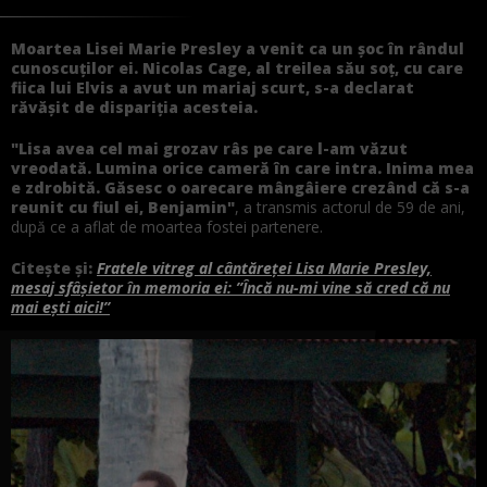
Moartea Lisei Marie Presley a venit ca un șoc în rândul
cunoscuților ei. Nicolas Cage, al treilea său soț, cu care
fiica lui Elvis a avut un mariaj scurt, s-a declarat
răvășit de dispariția acesteia.
"Lisa avea cel mai grozav râs pe care l-am văzut
vreodată. Lumina orice cameră în care intra. Inima mea
e zdrobită. Găsesc o oarecare mângâiere crezând că s-a
reunit cu fiul ei, Benjamin"
, a transmis actorul de 59 de ani,
după ce a aflat de moartea fostei partenere.
Citește și:
Fratele vitreg al cântăreței Lisa Marie Presley,
mesaj sfâșietor în memoria ei: ”Încă nu-mi vine să cred că nu
mai ești aici!”