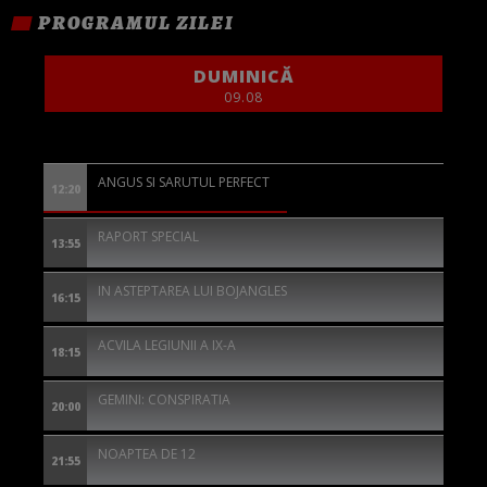
PROGRAMUL ZILEI
DUMINICĂ
09.08
ANGUS SI SARUTUL PERFECT
12:20
RAPORT SPECIAL
13:55
IN ASTEPTAREA LUI BOJANGLES
16:15
ACVILA LEGIUNII A IX-A
18:15
GEMINI: CONSPIRATIA
20:00
NOAPTEA DE 12
21:55