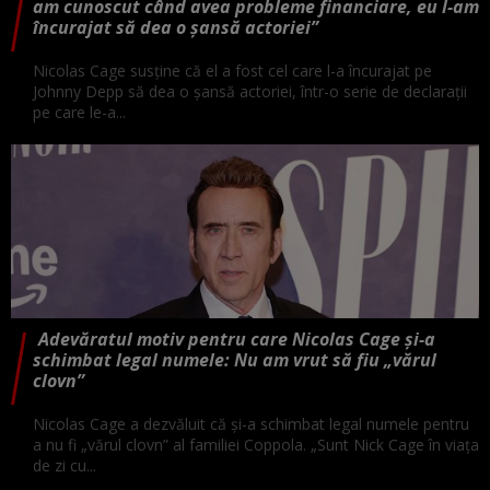
am cunoscut când avea probleme financiare, eu l-am
încurajat să dea o șansă actoriei”
Nicolas Cage susține că el a fost cel care l-a încurajat pe
Johnny Depp să dea o șansă actoriei, într-o serie de declarații
pe care le-a...
Adevăratul motiv pentru care Nicolas Cage și-a
schimbat legal numele: Nu am vrut să fiu „vărul
clovn”
Nicolas Cage a dezvăluit că și-a schimbat legal numele pentru
a nu fi „vărul clovn” al familiei Coppola. „Sunt Nick Cage în viața
de zi cu...