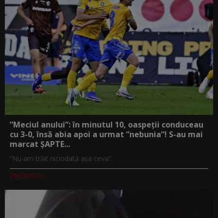
”Meciul anului”: în minutul 10, oaspeții conduceau
cu 3-0, însă abia apoi a urmat ”nebunia”! S-au mai
marcat ȘAPTE...
”Nu am trăit niciodată așa ceva”.
DigiSport.ro