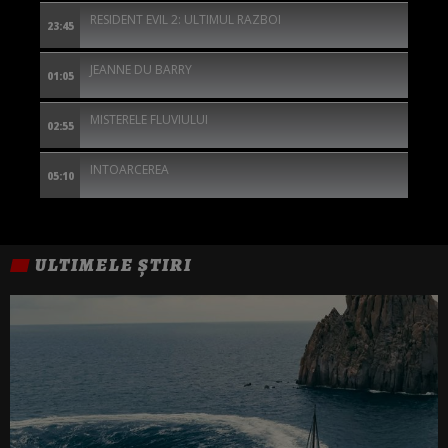
RESIDENT EVIL 2: ULTIMUL RAZBOI
23:45
JEANNE DU BARRY
01:05
MISTERELE FLUVIULUI
02:55
INTOARCEREA
05:10
ULTIMELE ȘTIRI