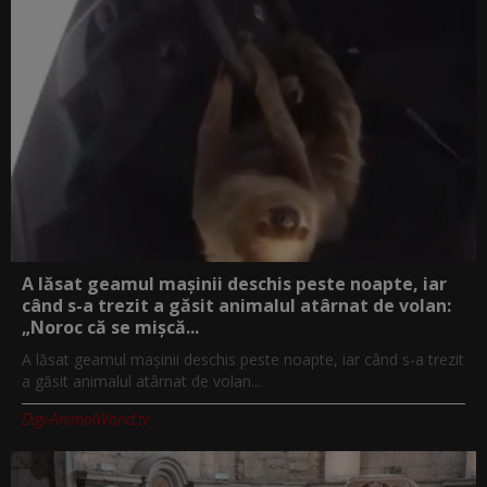
A lăsat geamul mașinii deschis peste noapte, iar
când s-a trezit a găsit animalul atârnat de volan:
„Noroc că se mișcă...
A lăsat geamul mașinii deschis peste noapte, iar când s-a trezit
a găsit animalul atârnat de volan...
Digi-AnimalWorld.tv