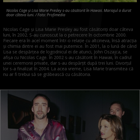
Nicolas Cage și Lisa Marie Presley s-au căsătorit în Hawaii. Mariajul a durat
doar câteva luni. / Foto: Profimedia
Nicolas Cage și Lisa Marie Presley au fost căsătoriți doar câteva
luni, în 2002. S-au cunoscut la o petrecere în octombrie 2000.
Fiecare era în acel moment într-o relație cu altcineva, însă atracția
și chimia dintre ei au fost mai puternice. În 2001, la o lună de când
Lisa se despărțea de logodnicul ei de atunci, John Oszajca, se
afișa cu Nicolas Cage. În 2002 s-au căsătorit în Hawaii, în cadrul
unei ceremonii private, dar s-au despărțit după trei luni. Divorțul
lor s-a finalizat în 2004. La acea vreme, Lisa Marie transmitea că
nu ar fi trebui să se grăbească cu căsătoria.