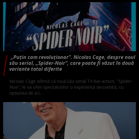
„Puţin cam revoluţionar”. Nicolas Cage, despre noul
său serial, „Spider-Noir”, care poate fi văzut în două
variante total diferite
Nicolas Cage afirmă că noul său serial TV live-action, "Spider-
Noir", le va oferi spectatorilor o experienţă deosebită, cu
opţiunea de a-l...