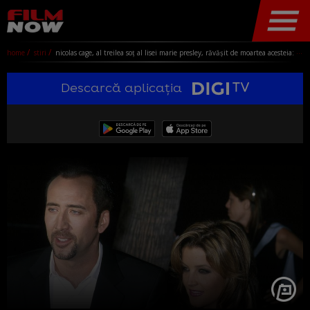
home
stiri
nicolas cage, al treilea soț al lisei marie presley, răvășit de moartea acesteia: "avea cel mai grozav râs pe care l-am văzut vreodată"
Descarcă aplicația