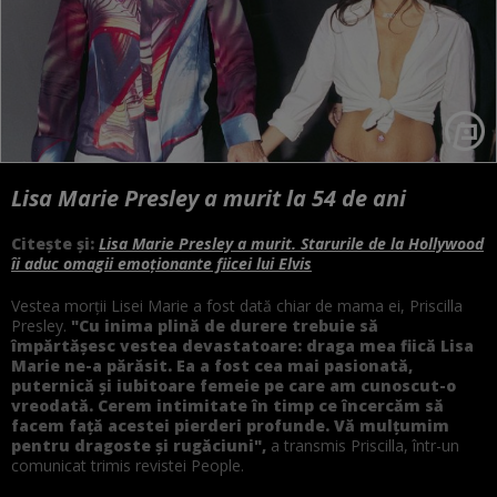
Lisa Marie Presley a murit la 54 de ani
Citește și:
Lisa Marie Presley a murit. Starurile de la Hollywood
îi aduc omagii emoționante fiicei lui Elvis
Vestea morții Lisei Marie a fost dată chiar de mama ei, Priscilla
Presley.
"Cu inima plină de durere trebuie să
împărtăşesc vestea devastatoare: draga mea fiică Lisa
Marie ne-a părăsit. Ea a fost cea mai pasionată,
puternică și iubitoare femeie pe care am cunoscut-o
vreodată. Cerem intimitate în timp ce încercăm să
facem față acestei pierderi profunde. Vă mulțumim
pentru dragoste și rugăciuni",
a transmis Priscilla, într-un
comunicat trimis revistei People.