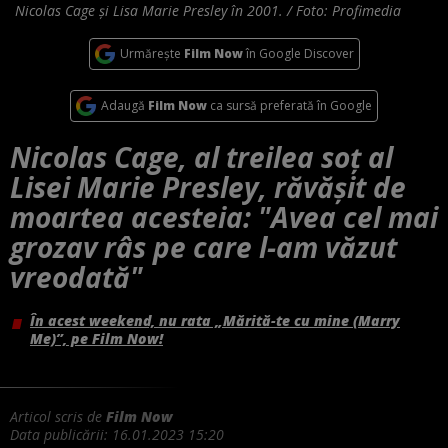
Nicolas Cage și Lisa Marie Presley în 2001. / Foto: Profimedia
Urmărește
Film Now
în Google Discover
Adaugă
Film Now
ca sursă preferată în Google
Nicolas Cage, al treilea soț al
Lisei Marie Presley, răvășit de
moartea acesteia: "Avea cel mai
grozav râs pe care l-am văzut
vreodată"
În acest weekend, nu rata „Mărită-te cu mine (Marry
Me)”, pe Film Now!
Articol scris de
Film Now
Data publicării:
16.01.2023 15:20