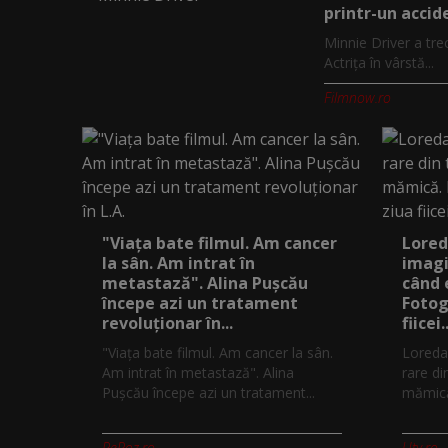
printr-un accide
Minnie Driver a tre
Actrița în vârstă...
Filmnow.ro
"Viața bate filmul. Am cancer
Lored
la sân. Am intrat în
imagi
metastază". Alina Pușcău
când 
începe azi un tratament
Fotog
revoluționar în...
fiicei..
"Viața bate filmul. Am cancer la sân.
Loreda
Am intrat în metastază". Alina
rare di
Pușcău începe azi un tratament...
mămică.
PeRoz.ro
Utv.ro