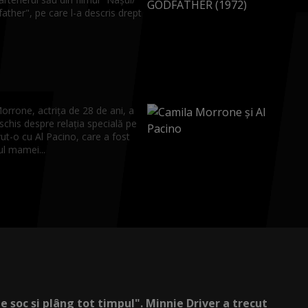
ther", pe care l-a descris drept
rrone, actrița de 28 de ani, a
schis despre relația specială pe
ut-o cu Al Pacino, care a fost
ul mamei...
de șoc și plâng tot timpul". Minnie Driver a trecut