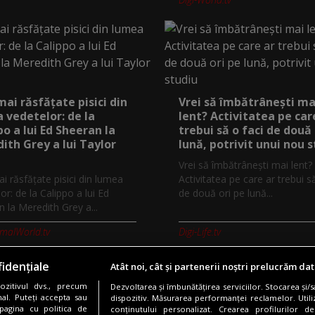
mai răsfățate pisici din
Vrei să îmbătrânești ma
 vedetelor: de la
lent? Activitatea pe car
po a lui Ed Sheeran la
trebui să o faci de două 
ith Grey a lui Taylor
lună, potrivit unui nou 
Vrei să îmbătrânești mai lent?
i răsfățate pisici din lumea
Activitatea pe care ar trebui s
or: de la Calippo a lui Ed
de două ori pe lună...
 la Meredith Grey a...
imalWorld.tv
Digi-Life.tv
idențiale
Atât noi, cât și partenerii noștri prelucrăm dat
zitivul dvs., precum
Dezvoltarea și îmbunătățirea serviciilor. Stocarea și/
Copyright © 2026 / DIGI ROMANIA S.A.
al. Puteți accepta sau
dispozitiv. Măsurarea performanței reclamelor. Utili
pagina cu politica de
conținutului personalizat. Crearea profilurilor de
nfidentialitate
Gestionați preferințele
Comunicate de presă
Abonare 