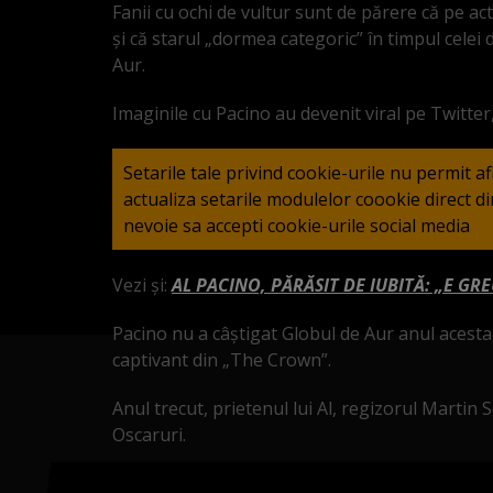
Fanii cu ochi de vultur sunt de părere că pe ac
și că starul „dormea categoric” în timpul celei 
Aur.
Imaginile cu Pacino au devenit viral pe Twitter, i
Setarile tale privind cookie-urile nu permit a
actualiza setarile modulelor coookie direct 
nevoie sa accepti cookie-urile social media
Vezi și:
AL PACINO, PĂRĂSIT DE IUBITĂ: „E GR
Pacino nu a câștigat Globul de Aur anul acesta
captivant din „The Crown”.
Anul trecut, prietenul lui Al, regizorul Martin
Oscaruri.