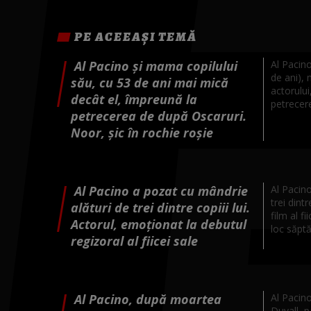
PE ACEEAȘI TEMĂ
Al Pacino și mama copilului
Al Pacino
de ani), 
său, cu 53 de ani mai mică
actorului
decât el, împreună la
petrecere
petrecerea de după Oscaruri.
Noor, șic în rochie roșie
Al Pacino a pozat cu mândrie
Al Pacino
trei dintr
alături de trei dintre copiii lui.
film al fi
Actorul, emoționat la debutul
loc săpt
regizoral al fiicei sale
Al Pacino, după moartea
Al Pacino
Duvall, p