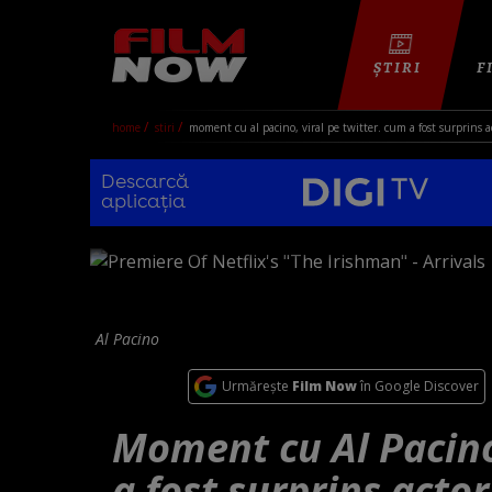
ȘTIRI
F
home
stiri
moment cu al pacino, viral pe twitter. cum a fost surprins a
Descarcă
aplicația
Al Pacino
Urmărește
Film Now
în Google Discover
Moment cu Al Pacino
a fost surprins actor