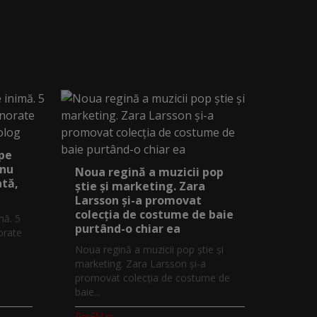
 pe
 nu
Noua regină a muzicii pop
ată,
știe și marketing. Zara
Larsson și-a promovat
colecția de costume de baie
mă. 5
purtând-o chiar ea
orate
Noua regină a muzicii pop știe și
marketing. Zara Larsson și-a
promovat colecția de costume de
baie...
ProFM.ro