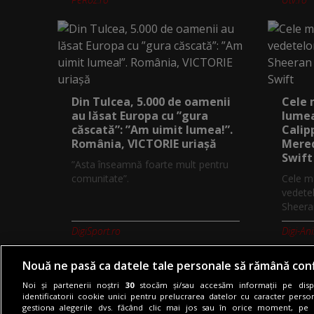
Din Tulcea, 5.000 de oamenii
Cele 
au lăsat Europa cu ”gura
lumea
căscată”: ”Am uimit lumea!”.
Calip
România, VICTORIE uriașă
Mered
Swift
”Asta înseamnă foarte mult pentru
comunitate”.
Cele ma
vedetel
Sheeran
DigiSport.ro
Digi-An
Nouă ne pasă ca datele tale personale să rămână conf
Noi și partenerii noștri
30
stocăm și/sau accesăm informații pe dispo
identificatorii cookie unici pentru prelucrarea datelor cu caracter person
gestiona alegerile dvs. făcând clic mai jos sau în orice moment, pe 
Termeni si conditii
Politica de co