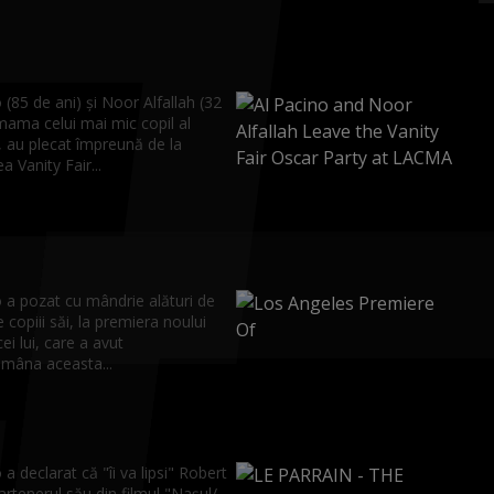
 (85 de ani) și Noor Alfallah (32
mama celui mai mic copil al
, au plecat împreună de la
a Vanity Fair...
 a pozat cu mândrie alături de
e copiii săi, la premiera noului
icei lui, care a avut
ămâna aceasta...
 a declarat că "îi va lipsi" Robert
artenerul său din filmul "Naşul/