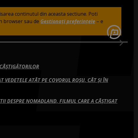
fisarea continutul din aceasta sectiune. Poti
din browser sau de
Gestionați preferințele
– e
 CÂȘTIGĂTORILOR
T VEDETELE ATÂT PE COVORUL ROȘU, CÂT ȘI ÎN
 ȘTII DESPRE NOMADLAND, FILMUL CARE A CÂŞTIGAT