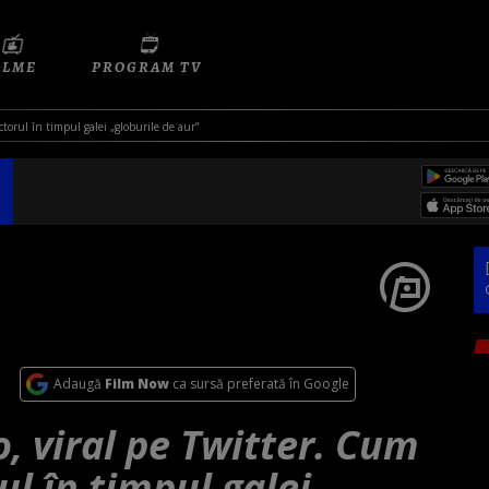
ILME
PROGRAM TV
ctorul în timpul galei „globurile de aur”
Adaugă
Film Now
ca sursă preferată în Google
, viral pe Twitter. Cum
ul în timpul galei