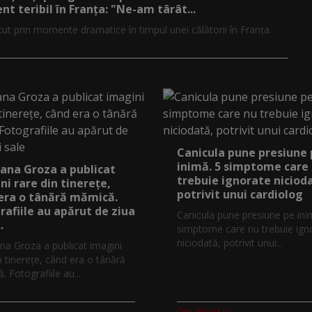
nt teribil în Franța: "Ne-am târât...
cut prin momente dramatice în timpul unei călătorii în Franța.
Canicula pune presiune
inimă. 5 simptome care
ana Groza a publicat
trebuie ignorate niciod
ni rare din tinerețe,
potrivit unui cardiolog
era o tânără mămică.
rafiile au apărut de ziua
Canicula pune presiune pe ini
.
simptome care nu trebuie ign
niciodată, potrivit unui...
na Groza a publicat imagini
n tinerețe, când era o tânără
 Fotografiile au...
Digi-World.tv