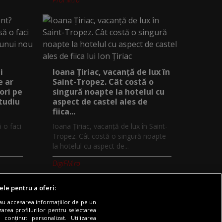
i
Ioana Țiriac, vacanță de lux în
e ar
Saint-Tropez. Cât costă o
ori pe
singură noapte la hotelul cu
studiu
aspect de castel ales de
fiica...
ă o faci
Ioana Țiriac, vacanță de lux în Saint-
Tropez. Cât costă o singură noapte
la hotelul cu aspect de...
DigiFM.ro
ele pentru a oferi:
sau accesarea informațiilor de pe un
zarea profilurilor pentru selectarea
 conținut personalizat. Utilizarea
Digi TV
Contact/Info
Codul etic