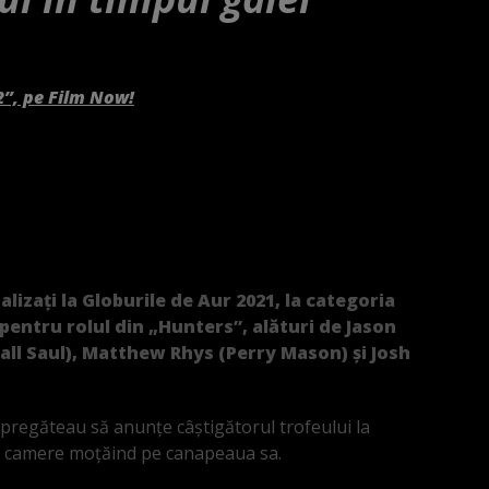
2”, pe Film Now!
lizați la Globurile de Aur 2021, la categoria
 pentru rolul din „Hunters”, alături de Jason
ll Saul), Matthew Rhys (Perry Mason) și Josh
 pregăteau să anunțe câștigătorul trofeului la
pe camere moțăind pe canapeaua sa.