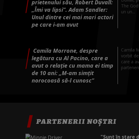
prietenului său, Robert Duvall:
The Godfa
„Îmi va lipsi”. Adam Sandler:
un un...
Unul dintre cei mai mari actori
pe care i-am avut
Camila Morrone, despre
Camila Mo
vorbit de
legătura cu Al Pacino, care a
care a av
avut o relație cu mama ei timp
partener
de 10 ani: „M-am simțit
norocoasă să-l cunosc”
PARTENERII NOȘTRI
"Sunt în stare 