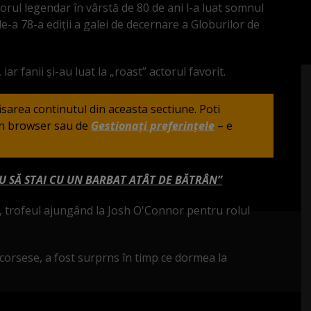
torul legendar în vârstă de 80 de ani l-a luat somnul
de-a 78-a ediții a galei de decernare a Globurilor de
ar fanii și-au luat la „roast” actorul favorit.
fisarea continutul din aceasta sectiune. Poti
din browser sau de
Gestionați preferințele
– e
EU SĂ STAI CU UN BARBAT ATÂT DE BĂTRÂN”
, trofeul ajungând la Josh O'Connor pentru rolul
 Scorsese, a fost surprns în timp ce dormea la