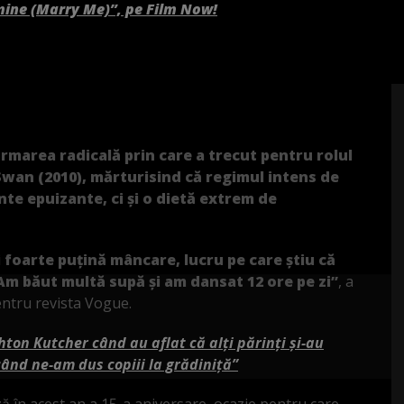
mine (Marry Me)”, pe Film Now!
rmarea radicală prin care a trecut pentru rolul
 Swan (2010), mărturisind că regimul intens de
e epuizante, ci și o dietă extrem de
 foarte puțină mâncare, lucru pe care știu că
 Am băut multă supă și am dansat 12 ore pe zi”
, a
pentru revista Vogue.
ton Kutcher când au aflat că alți părinți și-au
când ne-am dus copiii la grădiniță”
 în acest an a 15-a aniversare, ocazie pentru care