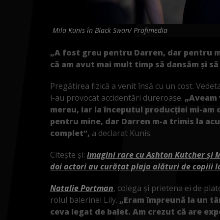
Mila Kunis în Black Swan/ Profimedia
„A fost greu pentru Darren, dar pentru m
că am avut mai mult timp să dansăm și să 
Pregătirea fizică a venit însă cu un cost. Vedet
i-au provocat accidentări dureroase.
„Aveam v
mereu, iar la începutul producției mi-am 
pentru mine, dar Darren m-a trimis la ac
complet”,
a declarat Kunis.
Citește și:
Imagini rare cu Ashton Kutcher și 
doi actori au curățat plaja alături de copiii l
Natalie Portman
, colega și prietena ei de plat
rolul balerinei Lily.
„Eram împreună la un târ
ceva legat de balet. Am crezut că are exp