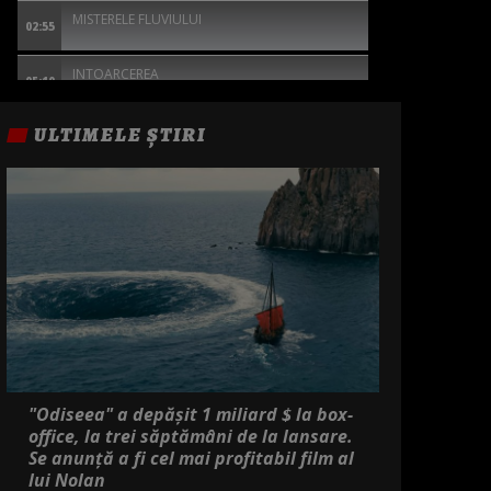
MISTERELE FLUVIULUI
02:55
INTOARCEREA
05:10
ULTIMELE ȘTIRI
"Odiseea" a depășit 1 miliard $ la box-
office, la trei săptămâni de la lansare.
Se anunță a fi cel mai profitabil film al
lui Nolan