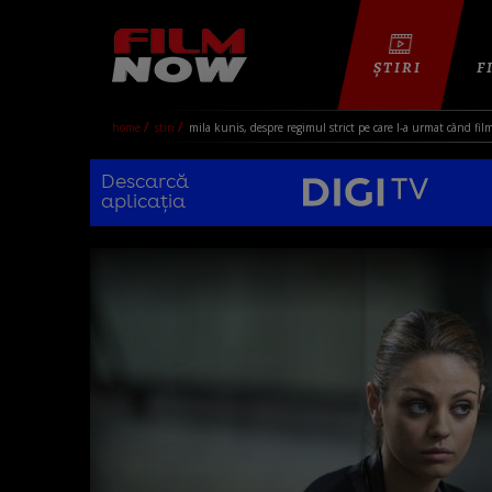
ȘTIRI
F
home
stiri
mila kunis, despre regimul strict pe care l-a urmat când fil
Descarcă
aplicația