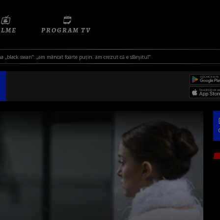
ILME
PROGRAM TV
ma „black swan”: „am mâncat foarte puțin. am crezut că e sfârșitul”