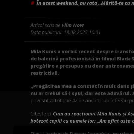
În acest weekend, nu rata „Mărită-te cu 
Articol scris de
Film Now
Data publicării:
18.08.2025 10:01
Mila Kunis a vorbit recent despre transfo
de balerină profesionistă în filmul Black
pregătire a presupus nu doar antrenament
restrictivă.
„Pregătirea mea a constat în mult dans și
nu ar trebui să-l spui, dar este adevărul.
povestit actrița de 42 de ani într-un interviu 
Citește și:
Cum au reacționat Mila Kunis și Ash
botezat copiii cu numele lor: „Am aflat asta 
Filmul, regizat de Darren Aronofsky, marchează