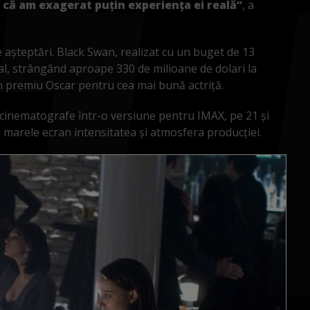
 că am exagerat puțin experiența ei reală”
, a
ce așteptări. Black Swan, realizat cu un buget de 13
al, strângând aproape 330 de milioane de dolari la
n premiu Oscar pentru cea mai bună actriță.
n cinematografe într-o versiune pentru IMAX, pe 21 și
e marele ecran intensitatea și atmosfera producției.