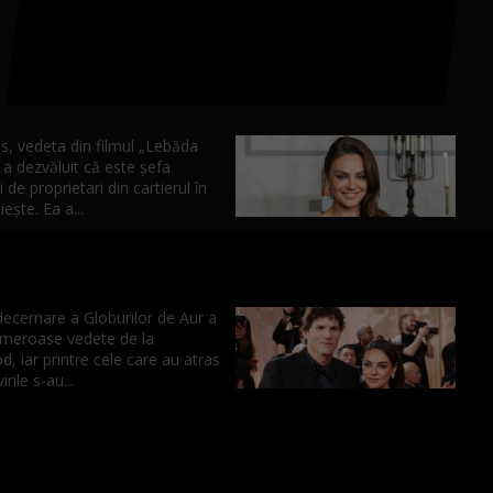
s, vedeta din filmul „Lebăda
a dezvăluit că este șefa
i de proprietari din cartierul în
ește. Ea a...
decernare a Globurilor de Aur a
umeroase vedete de la
, iar printre cele care au atras
irile s-au...