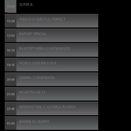
SUPER 8
10:30
ANGUS SI SARUTUL PERFECT
12:20
RAPORT SPECIAL
13:55
IN ASTEPTAREA LUI BOJANGLES
16:15
ACVILA LEGIUNII A IX-A
18:15
GEMINI: CONSPIRATIA
20:00
NOAPTEA DE 12
21:55
RESIDENT EVIL 2: ULTIMUL RAZBOI
23:45
JEANNE DU BARRY
01:05