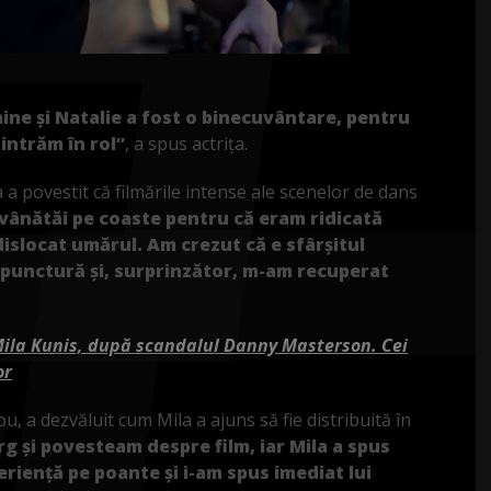
ine și Natalie a fost o binecuvântare, pentru
intrăm în rol”
, a spus actrița.
a a povestit că filmările intense ale scenelor de dans
ânătăi pe coaste pentru că eram ridicată
dislocat umărul. Am crezut că e sfârșitul
upunctură și, surprinzător, m-am recuperat
Mila Kunis, după scandalul Danny Masterson. Cei
or
ou, a dezvăluit cum Mila a ajuns să fie distribuită în
g și povesteam despre film, iar Mila a spus
eriență pe poante și i-am spus imediat lui