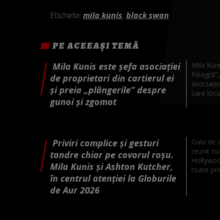
Etichete:
mila kunis
,
black swan
PE ACEEAȘI TEMĂ
Mila Kunis este șefa asociației
Mila Kuni
Neagră”, 
de proprietari din cartierul ei
asociație
și preia „plângerile” despre
care locui
gunoi și zgomot
Priviri complice și gesturi
Gala de 
reunit n
tandre chiar pe covorul roșu.
Hollywood
Mila Kunis și Ashton Kutcher,
toate priv
în centrul atenției la Globurile
de Aur 2026