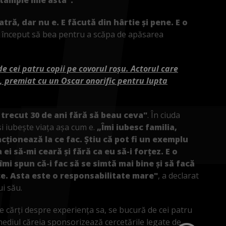
atră, dar nu e. E făcută din hârtie și pene. E o
a început să bea pentru a scăpa de apăsarea
 de cei patru copii pe covorul roșu. Actorul care
, premiat cu un Oscar onorific pentru lupta
 trecut 30 de ani fără să beau ceva"
. În ciuda
și iubește viața așa cum e.
„Îmi iubesc familia,
acționează la ce fac. Știu că pot fi un exemplu
 ei să-mi ceară și fără ca eu să-i forțez. E o
mi spun că-i fac să se simtă mai bine și să facă
ce. Asta este o responsabilitate mare"
, a declarat
ui său.
ie cărți despre experiența sa, se bucură de cei patru
ermediul căreia sponsorizează cercetările legate de