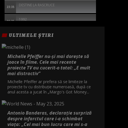
DESTINE LA RASCRUCE
23:35
1992
01:25
TOC TOC
ULTIMELE ȘTIRI
02:55
BARRON'S COVE - RAZBUNAREA
04:30
Michelle Pfeiffer nu-și mai dorește să
joace în filme. Cele mai recente
proiecte TV au cucerit-o total: „E mult
mai distractiv”
Michelle Pfeiffer ar prefera să se limiteze la
proiecte tv cu distribuție numeroasă, după ce
anul acesta a jucat în „Margo's Got Money...
Antonio Banderas, declarație surpriză
despre infarctul care i-a schimbat
viața: „Cel mai bun lucru care mi s-a