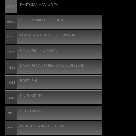
FANTOMA MEA IUBITA
07:30
SUPER MARIO BROS: FILMUL
09:30
PLANETA MAIMUTELOR: INVAZIA
11:00
UNDE VEI FI POIMAINE?
12:40
DORA IN CAUTAREA ORASULUI SECRET
14:35
BAIETI RAI
16:15
UNCHARTED
18:10
ASTA-I VIATA
20:00
WHISKEY TANGO FOXTROT
21:50