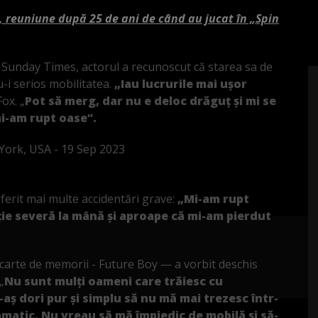
x, reuniune după 25 de ani de când au jucat în „Spin
e Sunday Times, actorul a recunoscut că starea sa de
u-i serios mobilitatea.
„Iau lucrurile mai ușor
Fox. „
Pot să merg, dar nu e deloc drăguț și mi se
mi-am rupt oase”.
suferit mai multe accidentări grave:
„Mi-am rupt
ție severă la mână și aproape că mi-am pierdut
arte de memorii - Future Boy — a vorbit deschis
„
Nu sunt mulți oameni care trăiesc cu
-aș dori pur și simplu să nu mă mai trezesc într-
ramatic. Nu vreau să mă împiedic de mobilă și să-