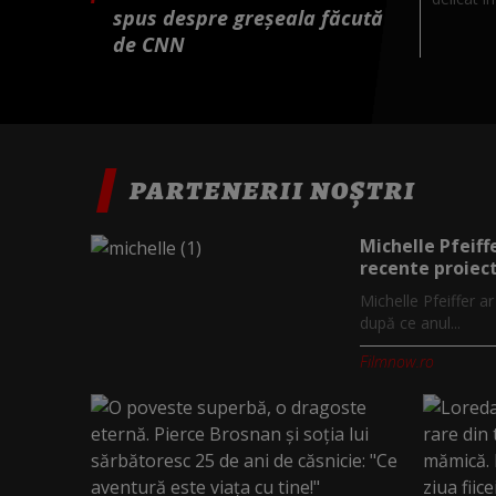
spus despre greșeala făcută
de CNN
PARTENERII NOȘTRI
Michelle Pfeiff
recente proiect
Michelle Pfeiffer a
după ce anul...
Filmnow.ro