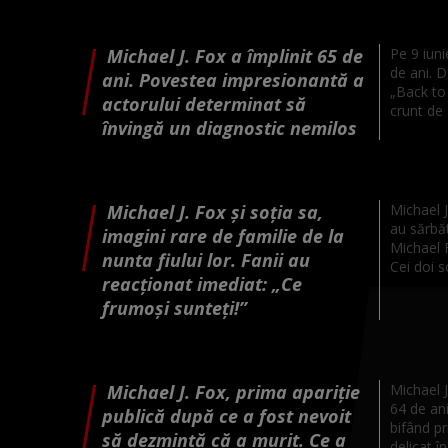
Michael J. Fox a împlinit 65 de
Pe 9 iuni
de ani. 
ani. Povestea impresionantă a
„Back to 
actorului determinat să
crunt de 
învingă un diagnostic nemilos
Michael J. Fox și soția sa,
Michael J
au sărbăt
imagini rare de familie de la
Michael F
nunta fiului lor. Fanii au
Cei doi so
reacționat imediat: „Ce
frumoși sunteți!”
Michael J. Fox, prima apariție
Michael J
64 de ani
publică după ce a fost nevoit
bifând p
să dezmintă că a murit. Ce a
delicat în