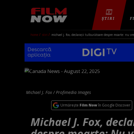
ȘTIRI
F
home
stiri
michael j. fox, declarații tulburătoare despre moarte: nu vr
Descarcă
aplicația
Michael J. Fox / Profimedia Images
Urmărește
Film Now
în Google Discover
Michael J. Fox, decl
despre moarte: Nu v