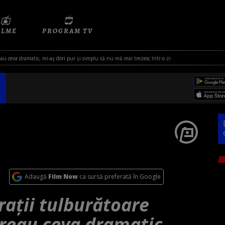
ILME
PROGRAM TV
eau ceva dramatic, mi-aș dori pur și simplu să nu mă mai trezesc într-o zi
Adaugă
Film Now
ca sursă preferată în Google
arații tulburătoare
reau ceva dramatic,