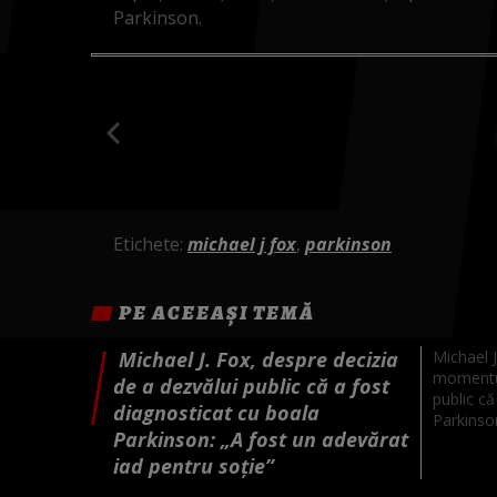
Parkinson.
Etichete:
michael j fox
,
parkinson
PE ACEEAȘI TEMĂ
Michael J. Fox, despre decizia
Michael J
momentul
de a dezvălui public că a fost
public că
diagnosticat cu boala
Parkinson
Parkinson: „A fost un adevărat
iad pentru soție”