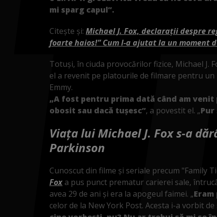
mi sparg capul”.
Citește și:
Michael J. Fox, declarații despre r
foarte haios!” Cum l-a ajutat la un moment 
Totuși, în ciuda provocărilor fizice, Michael J
el a revenit pe platourile de filmare pentru un 
Emmy.
„A fost pentru prima dată când am venit 
obosit sau dacă tușesc”
, a povestit el. „
Pur 
Viața lui Michael J. Fox s-a dă
Parkinson
Cunoscut din filme și seriale precum "Family T
Fox
a pus punct prematur carierei sale, întrucâ
avea 29 de ani și era la apogeul faimei. „
Eram 
celor de la New York Post. Acesta i-a vorbit de s
cine vorbești, nu? Nu ar trebui să mi se î