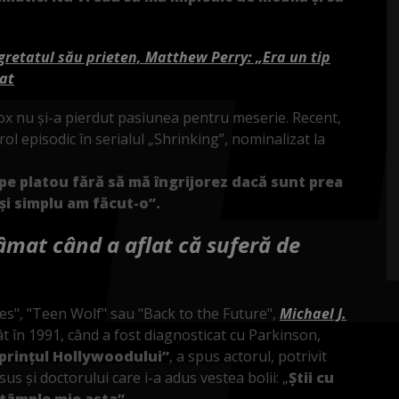
egretatul său prieten, Matthew Perry: „Era un tip
dat
. Fox nu și-a pierdut pasiunea pentru meserie. Recent,
rol episodic în serialul „Shrinking”, nominalizat la
pe platou fără să mă îngrijorez dacă sunt prea
și simplu am făcut-o”.
râmat când a aflat că suferă de
ies", "Teen Wolf" sau "Back to the Future",
Michael J.
t în 1991, când a fost diagnosticat cu Parkinson,
prințul Hollywoodului”
, a spus actorul, potrivit
us și doctorului care i-a adus vestea bolii: „
Știi cu
ntâmple mie asta”.