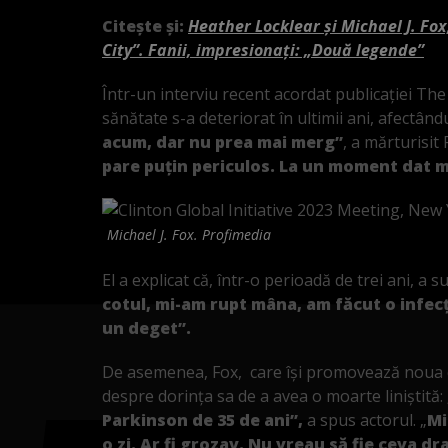
Citește și:
Heather Locklear și Michael J. Fo
City”. Fanii, impresionați: „Două legende”
Într-un interviu recent acordat publicației Th
sănătate s-a deteriorat în ultimii ani, afectând
acum, dar nu prea mai merg”
, a mărturisit 
pare puțin periculos. La un moment dat 
Michael J. Fox. Profimedia
El a explicat că, într-o perioadă de trei ani, a 
cotul, mi-am rupt mâna, am făcut o infec
un deget”.
De asemenea, Fox, care își promovează noua c
despre dorința sa de a avea o moarte liniștită: 
Parkinson de 35 de ani”,
a spus actorul. „
Mi
o zi. Ar fi grozav. Nu vreau să fie ceva d