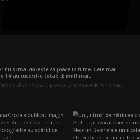
er nu-și mai dorește să joace în filme. Cele mai
e TV au cucerit-o total: „E mult mai...
r prefera să se limiteze la proiecte tv cu distribuție numeroasă,