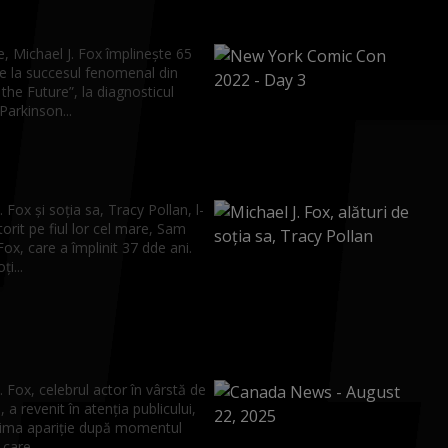
e, Michael J. Fox împlinește 65
De la succesul fenomenal din
the Future”, la diagnosticul
Parkinson...
. Fox și soția sa, Tracy Pollan, l-
orit pe fiul lor cel mare, Sam
ox, care a împlinit 37 dde ani.
ți...
. Fox, celebrul actor în vârstă de
, a revenit în atenția publicului,
rima apariție după momentul
 care...