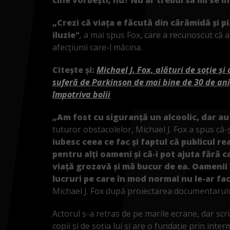
„Crezi că viața e făcută din cărămidă și pi
iluzie"
,
a mai spus Fox, care a recunoscut că 
afecțiunii care-l măcina.
Citește și:
Michael J. Fox, alături de soție și
suferă de Parkinson de mai bine de 30 de ani
împotriva bolii
„Am fost cu siguranță un alcoolic, dar au
tuturor obstacolelor, Michael J. Fox a spus că-
iubesc ceea ce fac și faptul că publicul re
pentru alți oameni și că-i pot ajuta fără ca
viață grozavă și mă bucur de ea. Oamenii î
lucruri pe care în mod normal nu le-ar fa
Michael J. Fox după proiectarea documentarul
Actorul s-a retras de pe marile ecrane, dar scr
copii și de soția lui și are o fundație prin int