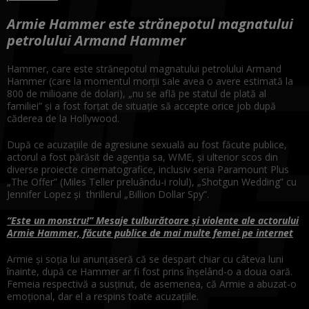
Armie Hammer este strănepotul magnatului
petrolului Armand Hammer
Hammer, care este strănepotul magnatului petrolului Armand
Hammer (care la momentul morții sale avea o avere estimată la
800 de milioane de dolari), „nu se află pe statul de plată al
familiei” și a fost forțat de situație să accepte orice job după
căderea de la Hollywood.
După ce acuzațiile de agresiune sexuală au fost făcute publice,
actorul a fost părăsit de agenția sa, WME, și ulterior scos din
diverse proiecte cinematografice, inclusiv seria Paramount Plus
„The Offer” (Miles Teller preluându-i rolul), „Shotgun Wedding” cu
Jennifer Lopez și thrillerul „Billion Dollar Spy”.
“Este un monstru!” Mesaje tulburătoare și violente ale actorului
Armie Hammer, făcute publice de mai multe femei pe internet
Armie și soția lui anunțaseră că se despart chiar cu câteva luni
înainte, după ce Hammer ar fi fost prins înșelând-o a doua oară.
Femeia respectivă a susținut, de asemenea, că Armie a abuzat-o
emoțional, dar el a respins toate acuzațiile.