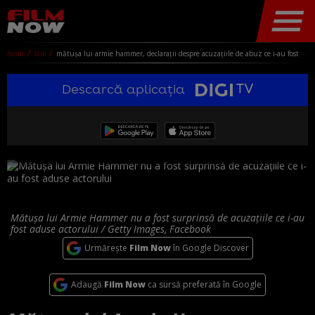
home
stiri
mătușa lui armie hammer, declarații despre acuzațiile de abuz ce i-au fost aduse acestuia: ”nu am fost șocată, nu te trezești într-o zi și devii un monstru!”
Descarcă aplicația
Mătușa lui Armie Hammer nu a fost surprinsă de acuzațiile ce i-au
fost aduse actorului / Getty Images, Facebook
Urmărește
Film Now
în Google Discover
Adaugă
Film Now
ca sursă preferată în Google