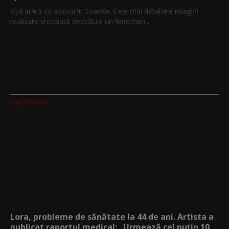
Așa arată cu adevărat Soarele. Cele mai detaliate imagini
realizate vreodată dezvăluie un fenomen...
Digi-World.tv
Lora, probleme de sănătate la 44 de ani. Artista a
publicat raportul medical: „Urmează cel puțin 10