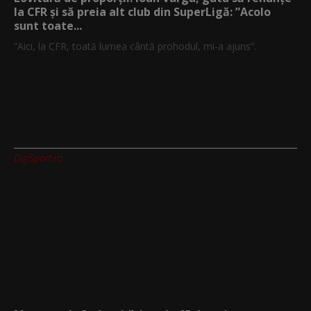
la CFR și să preia alt club din SuperLigă: ”Acolo
sunt toate...
”Aici, la CFR, toată lumea cântă prohodul, mi-a ajuns”.
DigiSport.ro