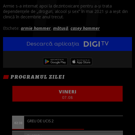
Armie s-a internat apoi la dezintoxicare pentru a-și trata
dependențele de „droguri, alcool și sex” în mai 2021 și a ieșit din
clinică în decembrie anul trecut.
Etichete:
armie hammer
,
mătușă
,
casey hammer
Descarcă aplicația
PROGRAMUL ZILEI
VINERI
07.08
GREU DE UCIS 2
02:30