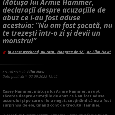
Mătușa lui Armie Hammer,
declarații despre acuzațiile de
abuz ce i-au fost aduse
acestuia: ”Nu am fost șocată, nu
te trezești într-o zi și devii un
monstru!”
În acest weekend, nu rata „Noaptea de 12”, pe Film Now!
Articol scris de
Film Now
Data publicării:
02.09.2022 12:45
Casey Hammer, mătușa lui Armie Hammer, a rupt
tăcerea despre acuzațiile de abuz ce i-au fost aduse
actorului și pe care el le-a negat, susținând că nu a fost
surprinsă de ele, ținând cont de trecutul familiei.
În cadrul unui interviu pentru The Daily Beast, ce a fost publicat