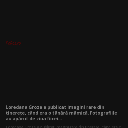
PeRoz.ro
Loredana Groza a publicat imagini rare din
tinerețe, când era o tânără mămică. Fotografiile
au apărut de ziua fiicei...
Loredana Groza a publicat imagini rare din tinerețe, când era o