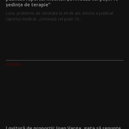
ședințe de terapie”
Lora, probleme de sănătate la 44 de ani. Artista a publicat
raportul medical: „Urmează cel puțin 10...
ProFM.ro
Lovitură de proporții: Ioan Varga, gata să renunțe