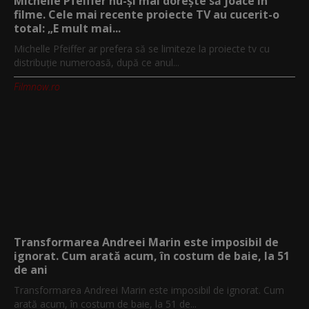
Michelle Pfeiffer nu-și mai dorește să joace în
filme. Cele mai recente proiecte TV au cucerit-o
total: „E mult mai...
Michelle Pfeiffer ar prefera să se limiteze la proiecte tv cu
distribuție numeroasă, după ce anul...
Filmnow.ro
Transformarea Andreei Marin este imposibil de
ignorat. Cum arată acum, în costum de baie, la 51
de ani
Transformarea Andreei Marin este imposibil de ignorat. Cum
arată acum, în costum de baie, la 51 de...