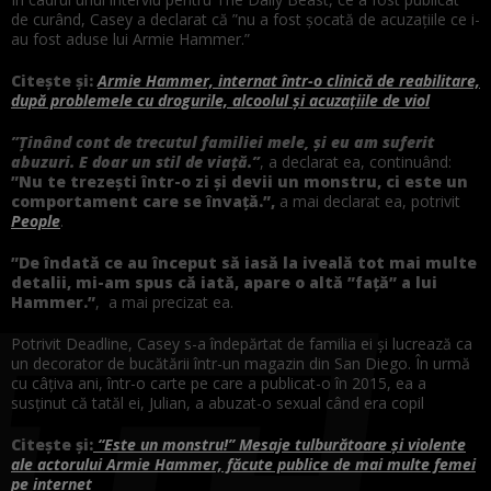
de curând, Casey a declarat că ”nu a fost șocată de acuzațiile ce i-
au fost aduse lui Armie Hammer.”
Citește și:
Armie Hammer, internat într-o clinică de reabilitare,
după problemele cu drogurile, alcoolul și acuzațiile de viol
”Ținând cont de trecutul familiei mele, și eu am suferit
abuzuri. E doar un stil de viață.”
, a declarat ea, continuând:
”Nu te trezești într-o zi și devii un monstru, ci este un
comportament care se învață.”,
a mai declarat ea, potrivit
People
.
”De îndată ce au început să iasă la iveală tot mai multe
detalii, mi-am spus că iată, apare o altă ”față” a lui
Hammer.”
, a mai precizat ea.
Potrivit Deadline, Casey s-a îndepărtat de familia ei și lucrează ca
un decorator de bucătării într-un magazin din San Diego. În urmă
cu câțiva ani, într-o carte pe care a publicat-o în 2015, ea a
susținut că tatăl ei, Julian, a abuzat-o sexual când era copil
Citește și:
“Este un monstru!” Mesaje tulburătoare și violente
ale actorului Armie Hammer, făcute publice de mai multe femei
pe internet