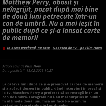
Matthew Perry, obosit și
neîngrijit, pozat după mai bine
de două luni petrecute într-un
con de umbră. Nu a mai ieșit în
public după ce și-a lansat carte
de memorii
În acest weekend, nu rata „Noaptea de 12”, pe Film Now!
Articol scris de
Film Now
Data publicării:
13.02.2023 10:27
La câteva luni după ce și-a promovat cartea de memorii
și a apărut deseori în public, dând interviuri în presă și
la tv, Matthew Perry a preferat să se retragă într-un
con de umbră. Fotografii nu l-au mai surprins în public
în ultimele două luni, însă au făcut-o acum, în
exteriorul casei sale din Los Angeles.