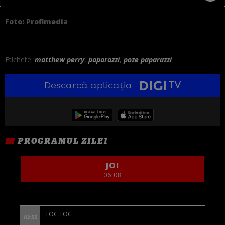
Foto: Profimedia
Etichete:
matthew perry
,
paparazzi
,
poze paparazzi
Descarcă aplicația
PROGRAMUL ZILEI
JOI
06.08
TOC TOC
02:55