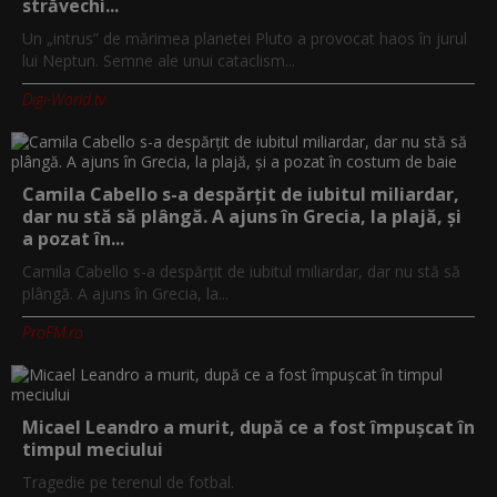
străvechi...
Un „intrus” de mărimea planetei Pluto a provocat haos în jurul
lui Neptun. Semne ale unui cataclism...
Digi-World.tv
Camila Cabello s-a despărțit de iubitul miliardar,
dar nu stă să plângă. A ajuns în Grecia, la plajă, și
a pozat în...
Camila Cabello s-a despărțit de iubitul miliardar, dar nu stă să
plângă. A ajuns în Grecia, la...
ProFM.ro
Micael Leandro a murit, după ce a fost împușcat în
timpul meciului
Tragedie pe terenul de fotbal.