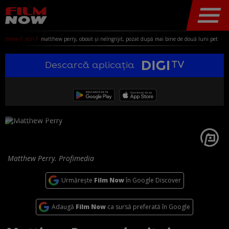
home
stiri
matthew perry, obosit și neîngrijit, pozat după mai bine de două luni petrecute într-un con de umbră. nu a mai ieșit în public după ce și-a lansat carte de memorii
Descarcă aplicația
Matthew Perry. Profimedia
Urmărește
Film Now
în Google Discover
Adaugă
Film Now
ca sursă preferată în Google