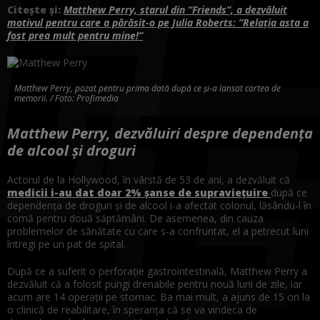
Citește și:
Matthew Perry, starul din ”Friends”, a dezvăluit
motivul pentru care a părăsit-o pe Julia Roberts: ”Relația asta a
fost prea mult pentru mine!”
Matthew Perry, pozat pentru prima dată după ce și-a lansat cartea de
memorii. / Foto: Profimedia
Matthew Perry, dezvăluiri despre dependența
de alcool și droguri
Actorul de la Hollywood, în vârstă de 53 de ani, a dezvăluit că
medicii i-au dat doar 2% șanse de supraviețuire
după ce
dependența de droguri și de alcool i-a afectat colonul, lăsându-l în
comă pentru două săptămâni. De asemenea, din cauza
problemelor de sănătate cu care s-a confruntat, el a petrecut luni
întregi pe un pat de spital.
După ce a suferit o perforație gastrointestinală, Matthew Perry a
dezvăluit că a folosit pungi drenabile pentru nouă luni de zile, iar
acum are 14 operații pe stomac. Ba mai mult, a ajuns de 15 ori la
o clinică de reabilitare, în speranța că se va vindeca de