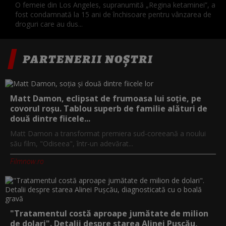
O femeie din Los Angeles, supranumită „Regina ketaminei”, a
fost condamnată la 15 ani de închisoare pentru vânzarea de
droguri care au dus...
PARTENERII NOȘTRI
Matt Damon, eclipsat de frumoasa lui soție, pe
covorul roșu. Tablou superb de familie alături de
două dintre fiicele...
Matt Damon a transformat premiera sud-coreeană a noului
său film, "Odiseea", într-un adevărat...
Filmnow.ro
"Tratamentul costă aproape jumătate de milion
de dolari". Detalii despre starea Alinei Pușcău,