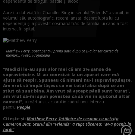
dependența de droguri, pastile și alcool.
Aare i-a dat viață lui Chandler Bing în serialul ”Friends” a vorbit, în
volumul său autobiografic, recent lansat, despre lupta lui cu
dependența și a povestit coșmarul trăit de familia lui când a fost
internat în spital.
Matthew Perry, pozat pentru prima dată după ce și-a lansat cartea de
memorii. / Foto: Profimedia
"Medicii le-au spus alor mei că am 2% șanse de
supraviețuire. M-au conectat la un aparat care mă
ajuta să respir. Spuneau că nimeni nu-i supraviețuiește.
Am vrut să împărtășesc cu voi totul abia după ce am
știut că sunt bine. Am vrut să aștept până sunt 'curat',
am vrut să-mi spun povestea ca să vin în ajutorul altor
oameni",
a mărturisit actorul în cadrul unui interviu
pentru
People
.
Citește și:
Matthew Perry, întâlnire de coșmar cu actrița
Cameron Diaz. Starul din ”Friends” a rupt tăcerea: ”M-a pocnit în
față!”