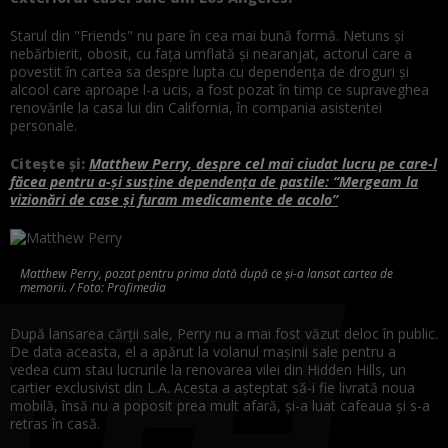
Starul din "Friends" nu pare în cea mai bună formă. Netuns și
nebărbierit, obosit, cu fața umflată și nearanjat, actorul care a
povestit în cartea sa despre lupta cu dependența de droguri și
alcool care aproape l-a ucis, a fost pozat în timp ce supraveghea
renovările la casa lui din California, în compania asistentei
personale.
Citește și:
Matthew Perry, despre cel mai ciudat lucru pe care-l
făcea pentru a-și susține dependența de pastile: “Mergeam la
vizionări de case și furam medicamente de acolo”
Matthew Perry, pozat pentru prima dată după ce și-a lansat cartea de
memorii. / Foto: Profimedia
După lansarea cărții sale, Perry nu a mai fost văzut deloc în public.
De data aceasta, el a apărut la volanul mașinii sale pentru a
vedea cum stau lucrurile la renovarea vilei din Hidden Hills, un
cartier exclusivist din L.A. Acesta a așteptat să-i fie livrată noua
mobilă, însă nu a poposit prea mult afară, și-a luat cafeaua și s-a
retras în casă.