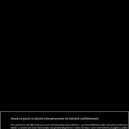
Nouă ne pasă ca datele tale personale să rămână confidențiale
Noi și partenerii noștri
30
stocăm și/sau accesăm informații pe dispozitivul dvs., precum identificatorii cookie unici pentru prelucrarea
datelor cu caracter personal. Puteți accepta sau gestiona alegerile dvs. făcând clic mai jos sau în orice moment, pe pagina cu politica