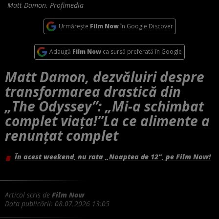
Matt Damon. Profimedia
Urmărește
Film Now
în Google Discover
Adaugă
Film Now
ca sursă preferată în Google
Matt Damon, dezvăluiri despre
transformarea drastică din
„The Odyssey”: „Mi-a schimbat
complet viața!”La ce alimente a
renunțat complet
În acest weekend, nu rata „Noaptea de 12”, pe Film Now!
Articol scris de
Film Now
Data publicării:
08.07.2026 13:05