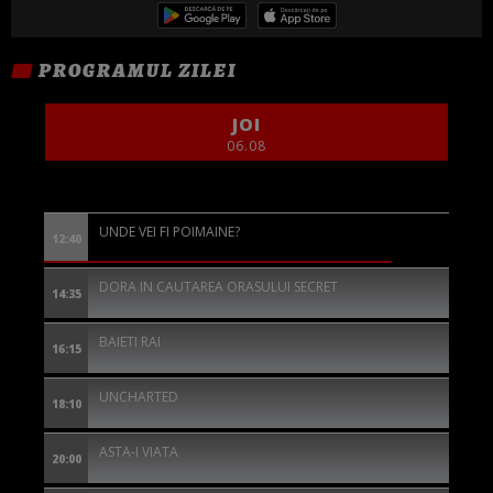
PROGRAMUL ZILEI
JOI
06.08
UNDE VEI FI POIMAINE?
12:40
DORA IN CAUTAREA ORASULUI SECRET
14:35
BAIETI RAI
16:15
UNCHARTED
18:10
ASTA-I VIATA
20:00