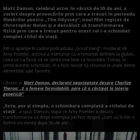
Matt Damon, celebrul actor în vârstă de 55 de ani, a
vorbit despre provocările prin care a trecut în perioada
filmărilor pentru „The Odyssey”, noul film regizat de
Christopher Nolan și a dezvăluit că transformarea
fizică prin care a trecut pentru acest rol i-a schimbat
complet stilul de viață.
Într-o apariție în cadrul podcastului „Good Hang”, moderat de
Amy Poehler, actorul a mărturisit că a renunțat definitiv la gluten,
ceea ce l-a făcut să se simtă mai bine ca niciodată. Totuși, în
urma acestei schimbări, el a fost nevoit să renunțe la unele dintre
alimentele sale favorite.
Citește și:
Matt Damon, declarații neașteptate despre Charlize
Theron: „E o femeie formidabilă, pare că a câștigat la loteria
genetică!”
„
Este, pur și simplu, o schimbare completă a stilului de
viață
”, a spus Damon, după ce Amy Poehler a descris
transformarea sa drept exemplul perfect despre „cum să fii într-o
formă excelentă după 50 de ani”.