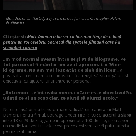
Matt Damon în 'The Odyssey', cel mai nou film al lui Christopher Nolan.
Profimedia
Citește și:
Matt Damon a lucrat ca barman timp de o lună
pentru un rol celebru. Secretul din spatele filmului care i-a
schimbat cariera
„În mod normal aveam între 84 și 91 de kilograme. Pe
tot parcursul filmărilor am avut aproximativ 76 de
kilograme. Nu am mai fost atât de slab din liceu”,
a
povestit actorul, care a recunoscut că a reușit să-și atingă acest
obiectiv și cu ajutorul unui antrenor personal.
„Antrenorii te întreabă mereu: «Care este obiectivul?».
Odată ce ai un scop clar, te ajută să ajungi acolo.”
Nu este însă prima transformare radicală din cariera lui Matt
Damon. Pentru filmul„Courage Under Fire” (1996), actorul a slăbit
între 18 și 23 de kilograme în aproximativ 100 de zile, iar ulterior
un medic l-a avertizat că acest proces extrem i-ar fi putut afecta
permanent inima.