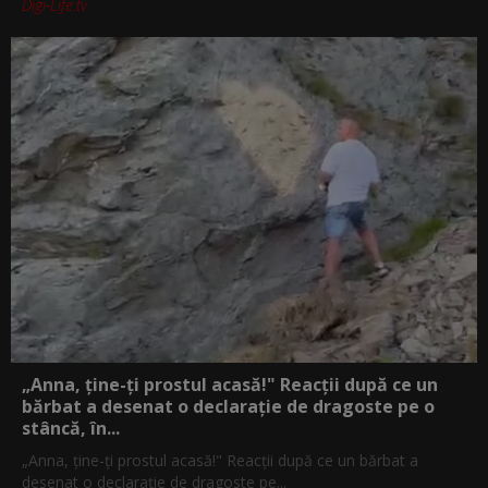
Digi-Life.tv
„Anna, ţine-ţi prostul acasă!" Reacţii după ce un
bărbat a desenat o declaraţie de dragoste pe o
stâncă, în...
„Anna, ţine-ţi prostul acasă!" Reacţii după ce un bărbat a
desenat o declaraţie de dragoste pe...