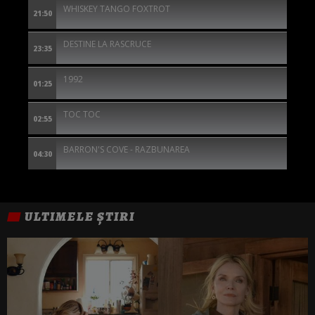
WHISKEY TANGO FOXTROT
21:50
DESTINE LA RASCRUCE
23:35
1992
01:25
TOC TOC
02:55
BARRON'S COVE - RAZBUNAREA
04:30
ULTIMELE ȘTIRI