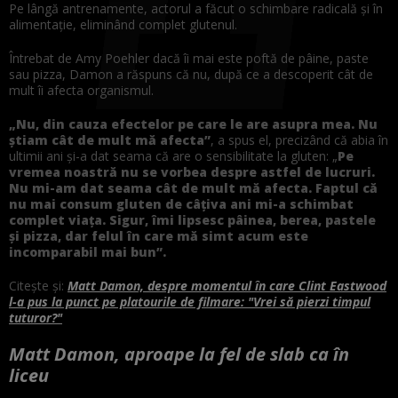
Pe lângă antrenamente, actorul a făcut o schimbare radicală și în
alimentație, eliminând complet glutenul.
Întrebat de Amy Poehler dacă îi mai este poftă de pâine, paste
sau pizza, Damon a răspuns că nu, după ce a descoperit cât de
mult îi afecta organismul.
„Nu, din cauza efectelor pe care le are asupra mea. Nu
știam cât de mult mă afecta”
, a spus el, precizând că abia în
ultimii ani și-a dat seama că are o sensibilitate la gluten: „
Pe
vremea noastră nu se vorbea despre astfel de lucruri.
Nu mi-am dat seama cât de mult mă afecta. Faptul că
nu mai consum gluten de câțiva ani mi-a schimbat
complet viața. Sigur, îmi lipsesc pâinea, berea, pastele
și pizza, dar felul în care mă simt acum este
incomparabil mai bun”.
Citește și:
Matt Damon, despre momentul în care Clint Eastwood
l-a pus la punct pe platourile de filmare: "Vrei să pierzi timpul
tuturor?"
Matt Damon, aproape la fel de slab ca în
liceu