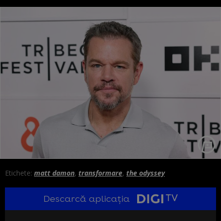
Etichete:
matt damon
,
transformare
,
the odyssey
Descarcă aplicația