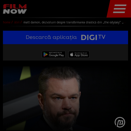
home
stiri
matt damon, dezvăluiri despre transformarea drastică din „the odyssey”: „mi-a schimbat complet viața!”la ce alimente a renunțat complet
Descarcă aplicația