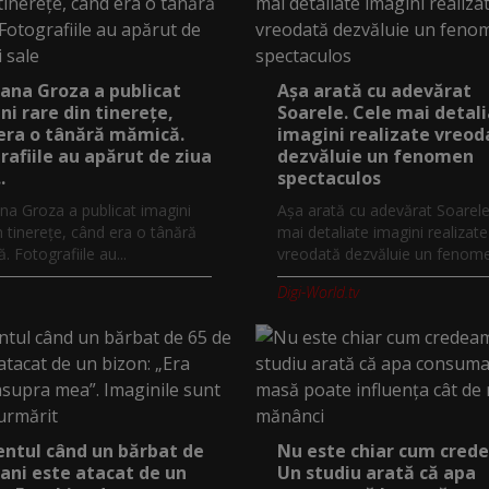
ana Groza a publicat
Așa arată cu adevărat
ni rare din tinerețe,
Soarele. Cele mai detal
era o tânără mămică.
imagini realizate vreod
rafiile au apărut de ziua
dezvăluie un fenomen
.
spectaculos
na Groza a publicat imagini
Așa arată cu adevărat Soarele
n tinerețe, când era o tânără
mai detaliate imagini realizate
 Fotografiile au...
vreodată dezvăluie un fenomen
Digi-World.tv
tul când un bărbat de
Nu este chiar cum cred
 ani este atacat de un
Un studiu arată că apa