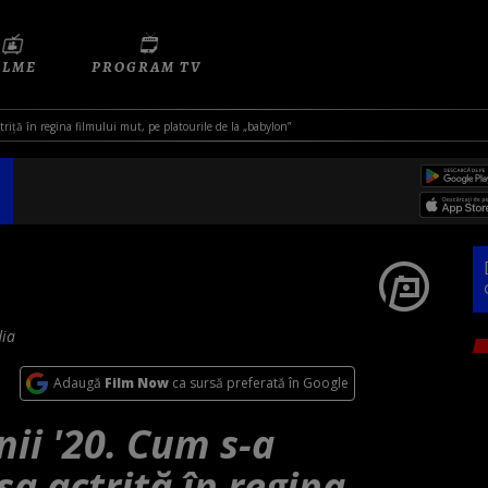
ILME
PROGRAM TV
triță în regina filmului mut, pe platourile de la „babylon”
dia
Adaugă
Film Now
ca sursă preferată în Google
ii '20. Cum s-a
a actriță în regina