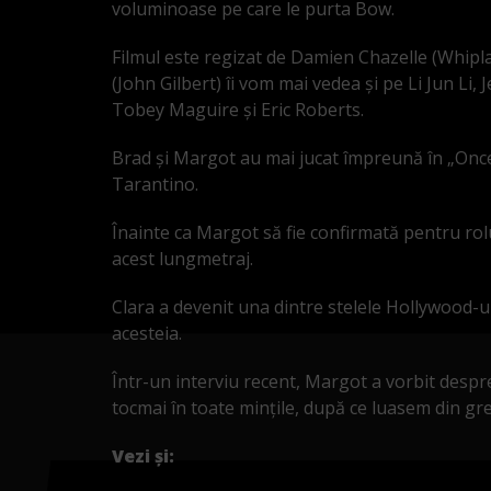
voluminoase pe care le purta Bow.
Filmul este regizat de Damien Chazelle (Whiplas
(John Gilbert) îi vom mai vedea și pe Li Jun Li,
Tobey Maguire și Eric Roberts.
Brad și Margot au mai jucat împreună în „Onc
Tarantino.
Înainte ca Margot să fie confirmată pentru rol
acest lungmetraj.
Clara a devenit una dintre stelele Hollywood-ul
acesteia.
Într-un interviu recent, Margot a vorbit desp
tocmai în toate mințile, după ce luasem din gr
Vezi și: