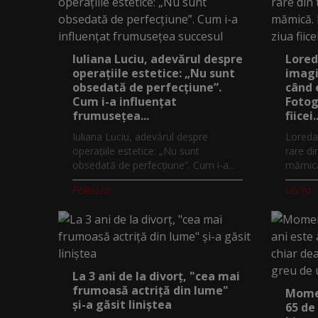
Iuliana Luciu, adevărul despre
Lored
operațiile estetice: „Nu sunt
imagi
obsedată de perfecțiune”.
când 
Cum i-a influențat
Fotog
frumusețea...
fiicei..
Iuliana Luciu, adevărul despre
Loreda
operațiile estetice: „Nu sunt
rare di
obsedată de perfecțiune”. Cum i-a...
mămică.
PeRoz.ro
Utv.ro
La 3 ani de la divorț, "cea mai
frumoasă actriță din lume"
Momen
și-a găsit liniștea
65 de