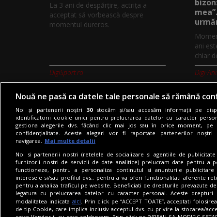
bizon
La 3 ani de despărțire, actrița a
mea”.
acceptat să vorbească despre
urmăr
momentul dureros.
Moment
ani est
chiar d
DigiSport.ro
Digi-An
Nouă ne pasă ca datele tale personale să rămână conf
Noi și partenerii noștri
30
stocăm și/sau accesăm informații pe dispo
identificatorii cookie unici pentru prelucrarea datelor cu caracter person
gestiona alegerile dvs. făcând clic mai jos sau în orice moment, pe 
Termeni si conditii
Politica de co
confidențialitate. Aceste alegeri vor fi raportate partenerilor noștr
navigarea.
Mai multe detalii
Noi si partenerii nostri (retelele de socializare si agentiile de publicita
furnizorii nostri de servicii de date analitice) prelucram date pentru a p
functioneze, pentru a personaliza continutul si anunturile publicitare
interesele si/sau profilul dvs., pentru a va oferi functionalitati aferente ret
pentru a analiza traficul pe website. Beneficiati de drepturile prevazute de
legatura cu prelucrarea datelor cu caracter personal. Aceste drepturi 
aici
modalitatea indicata
. Prin click pe “ACCEPT TOATE”, acceptati folosire
de tip Cookie, care implica inclusiv acceptul dvs. cu privire la stocarea/acc
catre Vendor-ii cu care colaboram. Prin click pe “VREAU SA MODIFIC SETAR