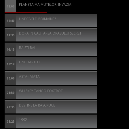
PLANETA MAIMUTELOR: INVAZIA
11:00
UNDE VEI FI POIMAINE?
12:40
DORA IN CAUTAREA ORASULUI SECRET
14:35
BAIETI RAI
16:15
UNCHARTED
18:10
ASTA-I VIATA
20:00
WHISKEY TANGO FOXTROT
21:50
DESTINE LA RASCRUCE
23:35
1992
01:25