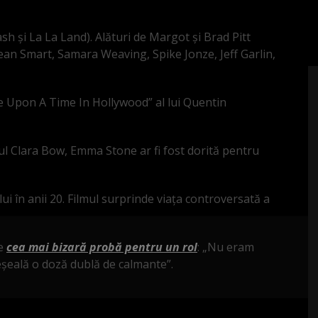
h și La La Land). Alături de Margot și Brad Pitt
 Jean Smart, Samara Weaving, Spike Jonze, Jeff Garlin,
e Upon A Time In Hollywood” al lui Quentin
ul Clara Bow, Emma Stone ar fi fost dorită pentru
ui în anii 20. Filmul surprinde viața controversată a
re
cea mai bizară probă pentru un rol
: „Nu eram
eșeală o doză dublă de calmante”.