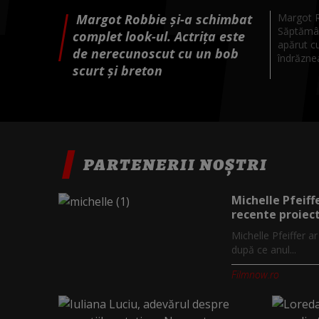
Margot Robbie și-a schimbat
Margot Ro
Săptămân
complet look-ul. Actrița este
apărut c
de nerecunoscut cu un bob
îndrăzneaț
scurt și breton
PARTENERII NOȘTRI
Michelle Pfeiff
recente proiect
Michelle Pfeiffer a
după ce anul...
Filmnow.ro