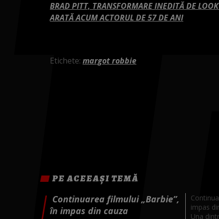
BRAD PITT, TRANSFORMARE INEDITĂ DE LOOK
ARATĂ ACUM ACTORUL DE 57 DE ANI
Etichete:
margot robbie
PE ACEEAȘI TEMĂ
Continuarea filmului „Barbie”,
Continuar
impas din
în impas din cauza
Una dintr