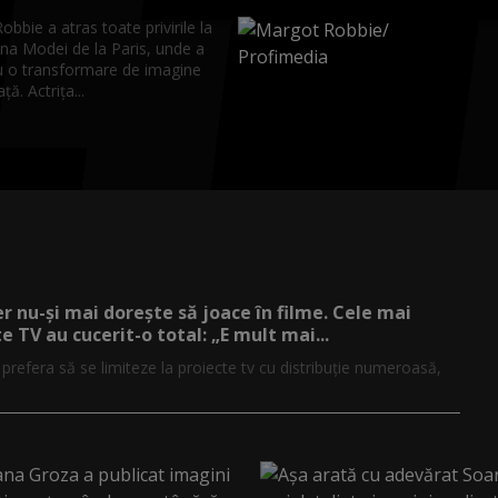
bbie a atras toate privirile la
a Modei de la Paris, unde a
u o transformare de imagine
ă. Actrița...
er nu-și mai dorește să joace în filme. Cele mai
e TV au cucerit-o total: „E mult mai...
r prefera să se limiteze la proiecte tv cu distribuție numeroasă,