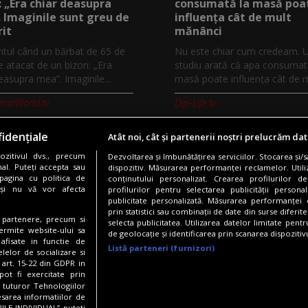
: „Era chiar deasupra
consumată la masă poa
 Imaginile sunt greu de
influența cât de mult
it
mănânci
ul când un bărbat de 65 de
Nu este chiar cum credeam. 
e atacat de un bizon: „Era
studiu arată că apa consumat
easupra mea”. Imaginile...
masă poate influența cât de mu
imalWorld.tv
Digi-Life.tv
idențiale
Atât noi, cât și partenerii noștri prelucrăm dat
zitivul dvs., precum
Dezvoltarea și îmbunătățirea serviciilor. Stocarea și/
Copyright © 2026 / DIGI ROMANIA S.A.
al. Puteți accepta sau
dispozitiv. Măsurarea performanței reclamelor. Utili
pagina cu politica de
conținutului personalizat. Crearea profilurilor de
nfidentialitate
Gestionați preferințele
Comunicate de presă
Abonare 
i și nu vă vor afecta
profilurilor pentru selectarea publicității persona
publicitate personalizată. Măsurarea performanței c
prin statistici sau combinații de date din surse diferite
te partenere, precum si
selecta publicitatea. Utilizarea datelor limitate pent
Urmărește-ne și pe:
ermite website-ului sa
de geolocație și identificarea prin scanarea dispozitivu
 afisate in functie de
Listă parteneri (furnizori)
elelor de socializare si
 art. 15-22 din GDPR in
pot fi exercitate prin
a tuturor Tehnologiilor
esarea informatiilor de
ILE INDIVIDUAL” puteti