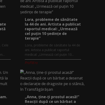
Lora, probleme de sănătate
iate
la 44 de ani. Artista a publicat
ată
raportul medical: „Urmează
cel puțin 10 ședințe de
terapie”
. Cele
Lora, probleme de sănătate la 44 de
ani. Artista a publicat raportul
...
medical: „Urmează cel puțin 10...
ProFM.ro
eam.
„Anna, ţine-ţi prostul acasă!"
Reacţii după ce un bărbat a