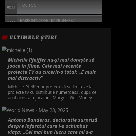
TOC TOC
02:55
BARRON'S COVE - RAZBUNAREA
04:30
ULTIMELE ȘTIRI
Michelle Pfeiffer nu-și mai dorește să
joace în filme. Cele mai recente
proiecte TV au cucerit-o total: „E mult
mai distractiv”
Michelle Pfeiffer ar prefera să se limiteze la
proiecte tv cu distribuție numeroasă, după ce
anul acesta a jucat în „Margo's Got Money...
Antonio Banderas, declarație surpriză
despre infarctul care i-a schimbat
viața: „Cel mai bun lucru care mi s-a