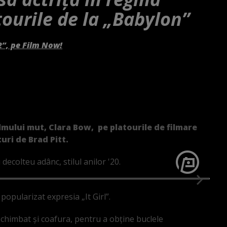
tourile de la „Babylon”
2”, pe Film Now!
lmului mut, Clara Bow, pe platourile de filmare
turi de Brad Pitt.
decolteu adânc, stilul anilor '20.
 popularizat expresia „It Girl”.
 schimbat și coafura, pentru a obține buclele