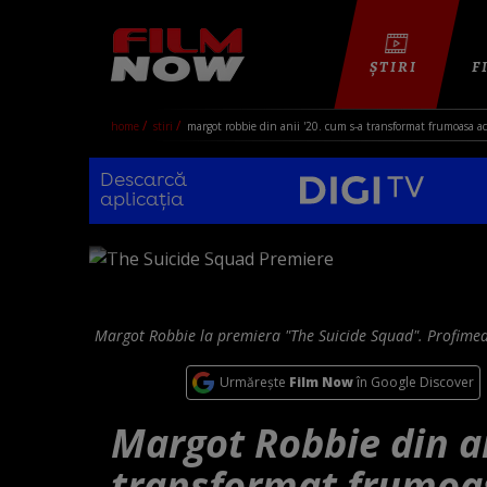
ȘTIRI
F
home
stiri
margot robbie din anii '20. cum s-a transformat frumoasa ac
Descarcă
aplicația
Margot Robbie la premiera "The Suicide Squad". Profime
Urmărește
Film Now
în Google Discover
Margot Robbie din an
transformat frumoas