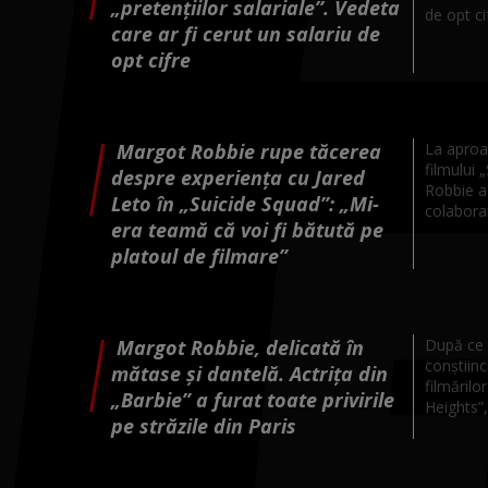
„pretențiilor salariale”. Vedeta
de opt cif
care ar fi cerut un salariu de
opt cifre
Margot Robbie rupe tăcerea
La aproa
filmului 
despre experiența cu Jared
Robbie a 
Leto în „Suicide Squad”: „Mi-
colaborar
era teamă că voi fi bătută pe
platoul de filmare”
Margot Robbie, delicată în
După ce 
conștiinc
mătase și dantelă. Actrița din
filmărilo
„Barbie” a furat toate privirile
Heights”,
pe străzile din Paris