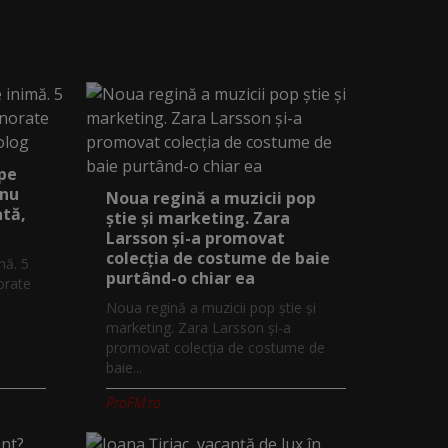
 pe
 nu
Noua regină a muzicii pop
ată,
știe și marketing. Zara
Larsson și-a promovat
colecția de costume de baie
mă. 5
purtând-o chiar ea
orate
Noua regină a muzicii pop știe și
marketing. Zara Larsson și-a
promovat colecția de costume de
baie...
ProFM.ro