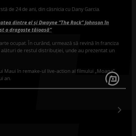
tă de 24 de ani, din căsnicia cu Dany Garcia.
tatea dintre el și Dwayne “The Rock” Johnson în
ost o dragoste tăioasă”
arte ocupat. În curând, urmează să revină în franciza
 alături de restul distribuției, unde au prezentat un
i Maui în remake-ul live-action al filmului „Moana”,
i an.