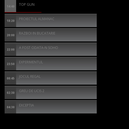
TOP GUN
14:40
PROIECTUL ALMANAC
18:20
RAZBOI IN BUCATARIE
20:00
A FOST ODATA-N SOHO
22:00
EXPERIMENTUL
23:50
JOCUL REGAL
00:45
GREU DE UCIS 2
02:30
EXCEPTIA
04:30