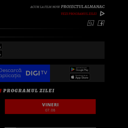
PROIECTUL ALMANAC
VEZI PROGRAMUL ZILEI
Descarcă
aplicația
PROGRAMUL ZILEI
VINERI
07.08