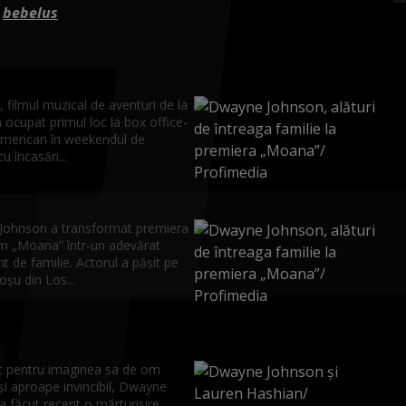
,
bebelus
filmul muzical de aventuri de la
 ocupat primul loc la box office-
american în weekendul de
u încasări...
ohnson a transformat premiera
ilm „Moana” într-un adevărat
 de familie. Actorul a pășit pe
oșu din Los...
 pentru imaginea sa de om
și aproape invincibil, Dwayne
 făcut recent o mărturisire