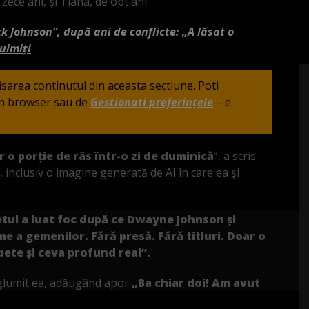
 zece ani, și Tiana, de opt ani.
 Johnson”, după ani de conflicte: „A lăsat o
uimiți
fisarea continutul din aceasta sectiune. Poti
din browser sau de
Gestionați preferințele
– e
 o porție de râs într-o zi de duminică
”, a scris
 inclusiv o imagine generată de AI în care ea și
tul a luat foc după ce Dwayne Johnson și
 a gemenilor. Fără presă. Fără titluri. Doar o
bete și ceva profund real”.
glumit ea, adăugând apoi:
„Ba chiar doi! Am avut