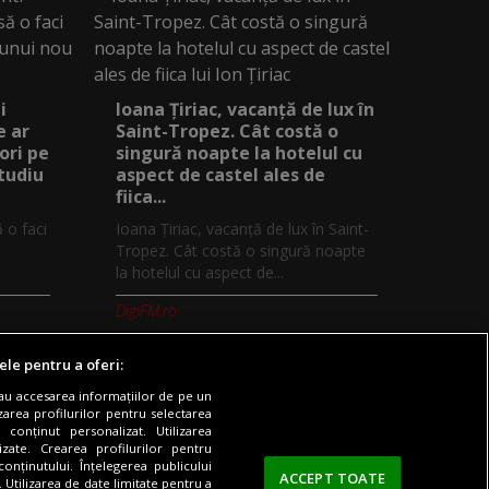
i
Ioana Țiriac, vacanță de lux în
e ar
Saint-Tropez. Cât costă o
ori pe
singură noapte la hotelul cu
studiu
aspect de castel ales de
fiica...
ă o faci
Ioana Țiriac, vacanță de lux în Saint-
Tropez. Cât costă o singură noapte
la hotelul cu aspect de...
DigiFM.ro
ele pentru a oferi:
sau accesarea informațiilor de pe un
zarea profilurilor pentru selectarea
 conținut personalizat. Utilizarea
Digi TV
Contact/Info
Codul etic
lizate. Crearea profilurilor pentru
onținutului. Înțelegerea publicului
ACCEPT TOATE
. Utilizarea de date limitate pentru a