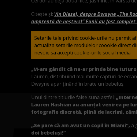
Cei doi au deja două fiice, Jasmine, în vârstă de
Citește și:
Vin Diesel, despre Dwayne „The Rock
amprentă de neșters!” Fanii au fost complet 
Setarile tale privind cookie-urile nu permit a
actualiza setarile modulelor coookie direct 
nevoie sa accepti cookie-urile social media
„
M-am gândit că ne-ar prinde bine tuturor
Lauren, distribuind mai multe capturi de ecran,
Dwayne apar ținând în brațe un bebeluș.
Unul dintre titlurile false suna astfel:
„Interne
Lauren Hashian au anunțat venirea pe lume
fotografie discretă, plină de lacrimi, zâm
„Se pare că am avut un copil în Miami”,
a 
doi bebeluși!”