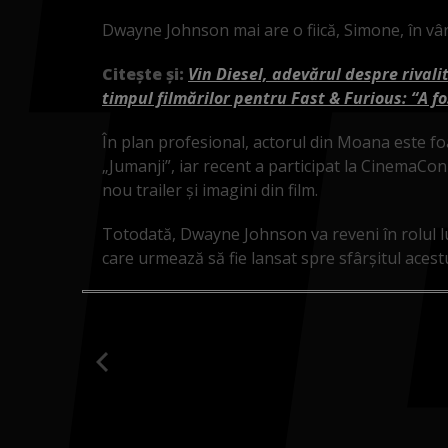
Dwayne Johnson mai are o fiică, Simone, în vârs
Citește și:
Vin Diesel, adevărul despre rivali
timpul filmărilor pentru Fast & Furious: “A f
În plan profesional, actorul din Moana este fo
„Jumanji”, iar recent a participat la CinemaCon
nou trailer și imagini din film.
Totodată, Dwayne Johnson va reveni în rolul lu
care urmează să fie lansat spre sfârșitul acestu