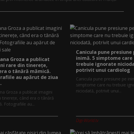
Canicula pune presiune
inimă. 5 simptome care
ana Groza a publicat
trebuie ignorate niciod
ni rare din tinerețe,
potrivit unui cardiolog
era o tânără mămică.
rafiile au apărut de ziua
Canicula pune presiune pe ini
.
simptome care nu trebuie ign
niciodată, potrivit unui...
na Groza a publicat imagini
n tinerețe, când era o tânără
 Fotografiile au...
Digi-World.tv