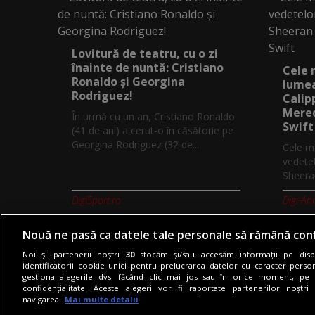
Lovitură de teatru, cu o zi
înainte de nuntă: Cristiano
Cele 
Ronaldo și Georgina
lumea
Rodriguez!
Calip
Mered
În urmă cu un an, Cristiano Ronaldo
Swift
(41 de ani) a cerut-o în căsătorie pe
Georgina Rodriguez (32 de...
Cele ma
vedetel
Sheeran
DigiSport.ro
Digi-An
Nouă ne pasă ca datele tale personale să rămână conf
Noi și partenerii noștri
30
stocăm și/sau accesăm informații pe dispo
identificatorii cookie unici pentru prelucrarea datelor cu caracter person
gestiona alegerile dvs. făcând clic mai jos sau în orice moment, pe 
Termeni si conditii
Politica de co
confidențialitate. Aceste alegeri vor fi raportate partenerilor noștr
navigarea.
Mai multe detalii