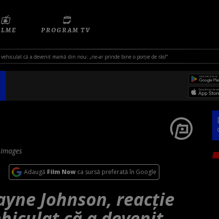
ILME
PROGRAM TV
 vehiculat că a devenit mamă din nou: „ne-ar prinde bine o porție de râs!”
 Images
Adaugă
Film Now
ca sursă preferată în Google
ayne Johnson, reacție
hiculat că a devenit