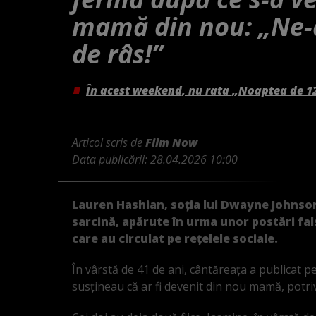
mamă din nou: „Ne-a
de râs!”
În acest weekend, nu rata „Noaptea de 1
Articol scris de
Film Now
Data publicării:
28.04.2026 10:00
Lauren Hashian, soția lui Dwayne Johnson,
sarcină, apărute în urma unor postări fals
care au circulat pe rețelele sociale.
În vârstă de 41 de ani, cântăreața a publicat p
susțineau că ar fi devenit din nou mamă, potri