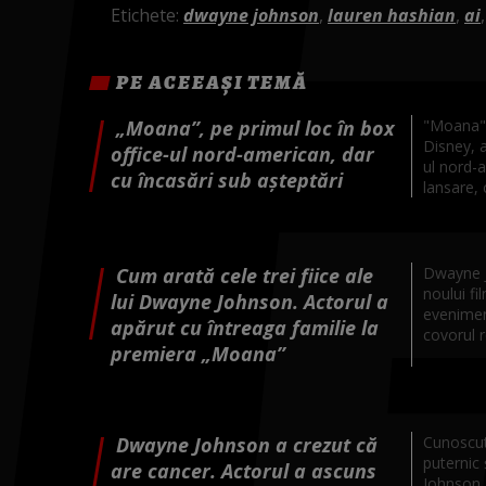
Etichete:
dwayne johnson
,
lauren hashian
,
ai
PE ACEEAȘI TEMĂ
„Moana”, pe primul loc în box
"Moana", 
Disney, a
office-ul nord-american, dar
ul nord-
cu încasări sub așteptări
lansare, c
Cum arată cele trei fiice ale
Dwayne J
noului f
lui Dwayne Johnson. Actorul a
eveniment
apărut cu întreaga familie la
covorul r
premiera „Moana”
Dwayne Johnson a crezut că
Cunoscut
puternic 
are cancer. Actorul a ascuns
Johnson a