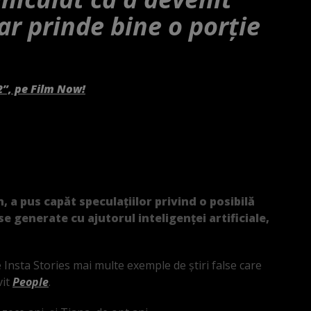
r prinde bine o porție
2”, pe Film Now!
 a pus capăt speculațiilor privind o posibilă
e generate cu ajutorul inteligenței artificiale,
e Insta Stories mai multe exemple de știri false care
vit
People
.