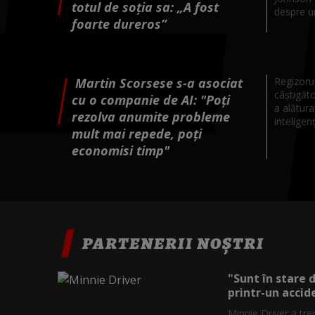
totul de soția sa: „A fost
despre un
foarte dureros”
Martin Scorsese s-a asociat
Regizoru
câştigăt
cu o companie de AI: "Poţi
a alătura
rezolva anumite probleme
inteligenţ
mult mai repede, poţi
economisi timp"
PARTENERII NOȘTRI
"Sunt în stare 
printr-un accide
Minnie Driver a tre