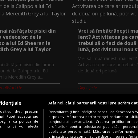
mai răsfățate pisici din
Vrei să îmbătrânești ma
 vedetelor: de la
lent? Activitatea pe car
po a lui Ed Sheeran la
trebui să o faci de două 
ith Grey a lui Taylor
lună, potrivit unui nou 
Vrei să îmbătrânești mai lent?
i răsfățate pisici din lumea
Activitatea pe care ar trebui s
or: de la Calippo a lui Ed
de două ori pe lună...
 la Meredith Grey a...
imalWorld.tv
Digi-Life.tv
idențiale
Atât noi, cât și partenerii noștri prelucrăm dat
zitivul dvs., precum
Dezvoltarea și îmbunătățirea serviciilor. Stocarea și/
Copyright © 2026 / DIGI ROMANIA S.A.
al. Puteți accepta sau
dispozitiv. Măsurarea performanței reclamelor. Utili
pagina cu politica de
conținutului personalizat. Crearea profilurilor de
nfidentialitate
Gestionați preferințele
Comunicate de presă
Abonare 
i și nu vă vor afecta
profilurilor pentru selectarea publicității persona
publicitate personalizată. Măsurarea performanței c
prin statistici sau combinații de date din surse diferite