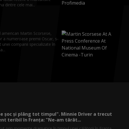
a dintre cele mai...
l american Martin Scorsese,
or a numeroase premii Oscar, s-
t unei companii specializate în
a...
de șoc și plâng tot timpul". Minnie Driver a trecut
nt teribil în Franța: "Ne-am târât...
cut prin momente dramatice în timpul unei călătorii în Franța.