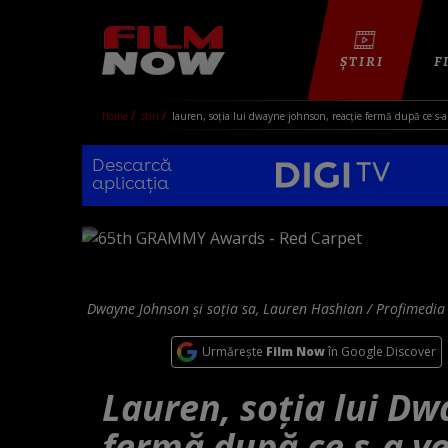
ȘTIRI
F
home
stiri
lauren, soția lui dwayne johnson, reacție fermă după ce s-a
Descarcă
aplicația
Dwayne Johnson și soția sa, Lauren Hashian / Profimedia
Urmărește
Film Now
în Google Discover
Lauren, soția lui Dw
fermă după ce s-a ve