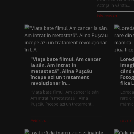
Actrița în vârstă...
Filmnow.ro
"Viața bate filmul. Am cancer
Lored
la sân. Am intrat în
imagi
metastază". Alina Pușcău
când 
începe azi un tratament
Fotog
revoluționar în...
fiicei..
"Viața bate filmul. Am cancer la sân.
Loreda
Am intrat în metastază". Alina
rare di
Pușcău începe azi un tratament...
mămică.
PeRoz.ro
Utv.ro