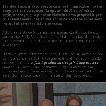
Stanley Tucci mărturisește că a fost „îngrozitor” să fie
diagnosticat cu cancer, la opt ani după ce prima sa
soție, Kathryn, și-a pierdut viața în urma propriei lupte
cu aceeași boală, dar spune acum că această experiență
l-a ajutat să-și transforme viața.
Actorul în vârstă de 64 de ani, care este azi căsătorit cu Felicity,
sora actriței Emily Blunt, în vârstă de 44 de ani, a fost diagnosticat
cu cancer oral în 2017, după ce medicii i-au descoperit o tumoare
la baza limbii.
Stanley a urmat un tratament de 35 de zile, inclusiv șase runde de
chimioterapie, și a slăbit 16 kilograme, fiind alimentat prin sondă
timp de șase luni.
„
A fost îngrozitor să trec prin boala aceasta
,
după ce soția mea a murit și prieteni de-ai mei au murit. Dar
cumva sunt mai fericit decât eram înainte”,
a admis actorul care și-
a transformat total viața în urma acestui diagnostic teribil.