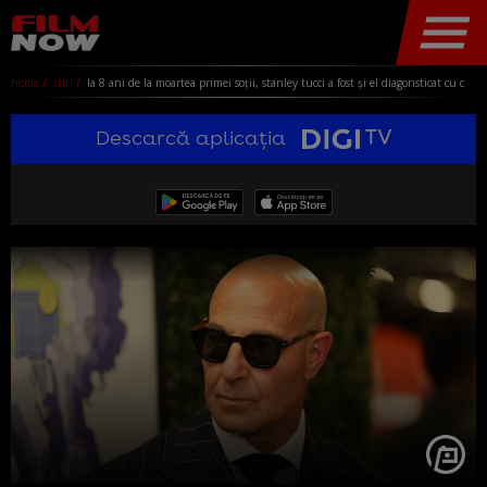
home
stiri
la 8 ani de la moartea primei soții, stanley tucci a fost și el diagonsticat cu cancer. dezvăluirile actorului despre lupta sa cu boala
Descarcă aplicația