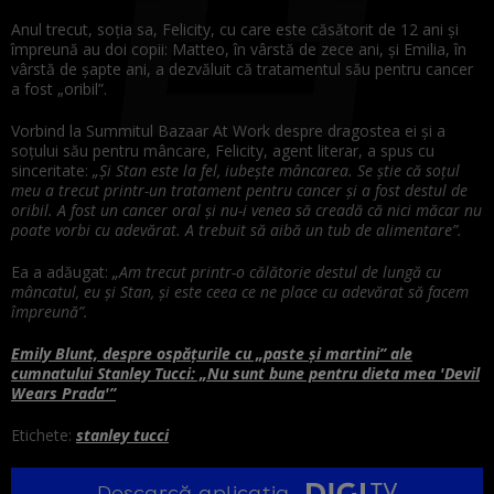
Anul trecut, soția sa, Felicity, cu care este căsătorit de 12 ani și
împreună au doi copii: Matteo, în vârstă de zece ani, și Emilia, în
vârstă de șapte ani, a dezvăluit că tratamentul său pentru cancer
a fost „oribil”.
Vorbind la Summitul Bazaar At Work despre dragostea ei și a
soțului său pentru mâncare, Felicity, agent literar, a spus cu
sinceritate:
„Și Stan este la fel, iubește mâncarea. Se știe că soțul
meu a trecut printr-un tratament pentru cancer și a fost destul de
oribil. A fost un cancer oral și nu-i venea să creadă că nici măcar nu
poate vorbi cu adevărat. A trebuit să aibă un tub de alimentare”.
Ea a adăugat:
„Am trecut printr-o călătorie destul de lungă cu
mâncatul, eu și Stan, și este ceea ce ne place cu adevărat să facem
împreună”.
Emily Blunt, despre ospățurile cu „paste și martini” ale
cumnatului Stanley Tucci: „Nu sunt bune pentru dieta mea 'Devil
Wears Prada'”
Etichete:
stanley tucci
Descarcă aplicația