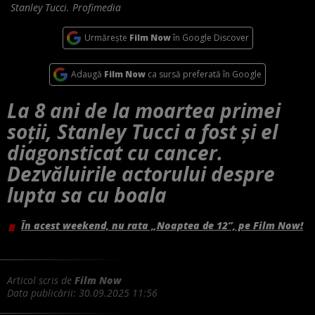
Stanley Tucci. Profimedia
Urmărește
Film Now
în Google Discover
Adaugă
Film Now
ca sursă preferată în Google
La 8 ani de la moartea primei
soții, Stanley Tucci a fost și el
diagonsticat cu cancer.
Dezvăluirile actorului despre
lupta sa cu boala
În acest weekend, nu rata „Noaptea de 12”, pe Film Now!
Articol scris de
Film Now
Data publicării:
30.09.2025 11:56