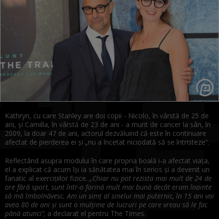
Kathryn, cu care Stanley are doi copii - Nicolo, în vârstă de 25 de
ani, și Camilla, în vârstă de 23 de ani - a murit de cancer la sân, în
2009, la doar 47 de ani, actorul dezvăluind că este în continuare
afectat de pierderea ei și „nu a încetat niciodată să se întristeze”.
Reflectând asupra modului în care propria boală i-a afectat viața,
el a explicat că acum își ia sănătatea mai în serios și a devenit un
fanatic al exercițiilor fizice.
„Chiar nu pot rezista mai mult de 24 de
ore fără sport, sunt într-o formă mult mai bună decât eram înainte
să mă îmbolnăvesc. Am un simț al sinelui mai puternic, în 15 ani voi
avea 80 de ani și sunt o mulțime de lucruri pe care vreau să le fac
până atunci”,
a declarat el pentru The Times.