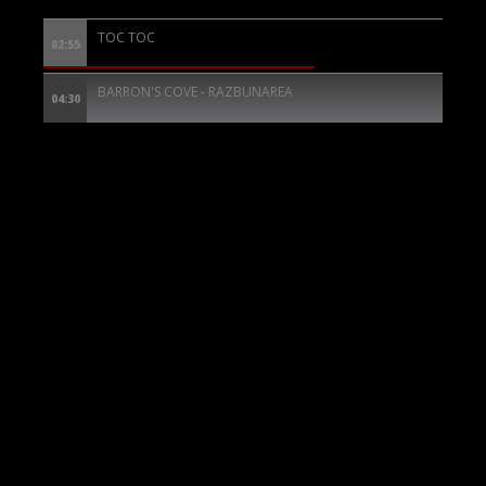
TOC TOC
02:55
BARRON'S COVE - RAZBUNAREA
04:30