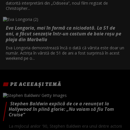
datorită interpretării din „Odiseea”, noul film regizat de
Christopher...
Eva Longoria, mai în formă ca niciodată. La 51 de
ani, a făcut senzație într-un costum de baie roșu pe
plaja din Marbella
Eva Longoria demonstrează încă o dată că vârsta este doar un
număr. Actrița în vârstă de 51 de ani a fost surprinsă în acest
weekend pe o...
PE ACEEAȘI TEMĂ
Stephen Baldwin explică de ce a renunțat la
Hollywood în plină glorie: „Nu voiam să fiu Tom
Cruise”
La mijlocul anilor '90, Stephen Baldwin era unul dintre actorii