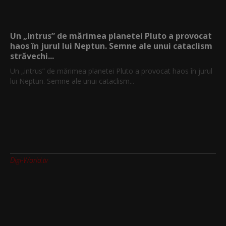
Un „intrus” de mărimea planetei Pluto a provocat
haos în jurul lui Neptun. Semne ale unui cataclism
străvechi...
Un „intrus” de mărimea planetei Pluto a provocat haos în jurul
lui Neptun. Semne ale unui cataclism...
Digi-World.tv