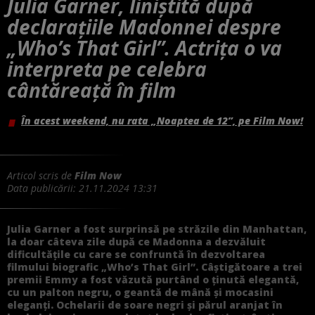
Julia Garner, liniștită după
declarațiile Madonnei despre
„Who’s That Girl”. Actrița o va
interpreta pe celebra
cântăreață în film
În acest weekend, nu rata „Noaptea de 12”, pe Film Now!
Articol scris de
Film Now
Data publicării:
21.11.2024 13:31
Julia Garner a fost surprinsă pe străzile din Manhattan,
la doar câteva zile după ce Madonna a dezvăluit
dificultățile cu care se confruntă în dezvoltarea
filmului biografic „Who’s That Girl”. Câștigătoare a trei
premii Emmy a fost văzută purtând o ținută elegantă,
cu un palton negru, o geantă de mână și mocasini
eleganți. Ochelarii de soare negri și părul aranjat în