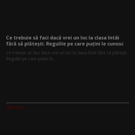
Ce trebuie să faci dacă vrei un loc la clasa întâi
fără să plătești. Regulile pe care puțini le cunosc
Ce trebuie să faci dacă vrei un loc la clasa întâi fără să plătești.
Regulile pe care puțini le...
Digi-Life.tv