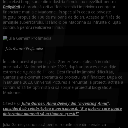
În același timp, surse din industria filmului au dezvăluit pentru
DailyMail
că producătorii au fost sceptici în privința cerințelor
financiare mari ale Madonnei, în special în ceea ce privește
bugetul propus de 100 de milioane de dolari. Aceștia ar fi râs de
ambițiile superstarului, lăsând-o pe Madonna să înfrunte o luptă
continuă pentru realizarea filmului.
Julia Garner/ Profimedia
În cadrul acestui proiect, Julia Garner fusese aleasă în rolul
principal al Madonnei în iunie 2022, după un proces de audiție
extrem de riguros de 11 ore. Deși filmul întâmpină dificultăți,
Garner și-a exprimat speranța că proiectul va fi finalizat. După ce
în ianuarie 2023, Universal Pictures a renunțat la proiect, actrița a
continuat să fie optimistă și să sprijine proiectul biografic al
Madonnei.
Citește și:
Julia Garner, Anna Delvey din ”Inventing Anna”,
consideră că celebritatea e periculoasă: ”E o putere care poate
determina oamenii să acționeze greșit!”
Julia Garner, cunoscută pentru rolurile sale din seriale ca