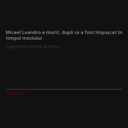
Micael Leandro a murit, după ce a fost împușcat în
timpul meciului
Tragedie pe terenul de fotbal.
DigiSport.ro