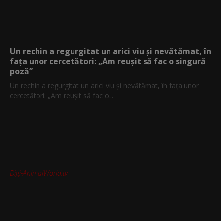
Un rechin a regurgitat un arici viu și nevătămat, în
fața unor cercetători: „Am reușit să fac o singură
poză”
Un rechin a regurgitat un arici viu și nevătămat, în fața unor
cercetători: „Am reușit să fac o...
Digi-AnimalWorld.tv