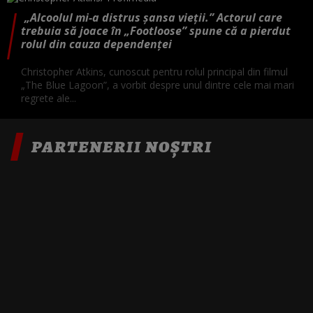
„Alcoolul mi-a distrus șansa vieții.” Actorul care
trebuia să joace în „Footloose” spune că a pierdut
rolul din cauza dependenței
Christopher Atkins, cunoscut pentru rolul principal din filmul
„The Blue Lagoon”, a vorbit despre unul dintre cele mai mari
regrete ale...
PARTENERII NOȘTRI