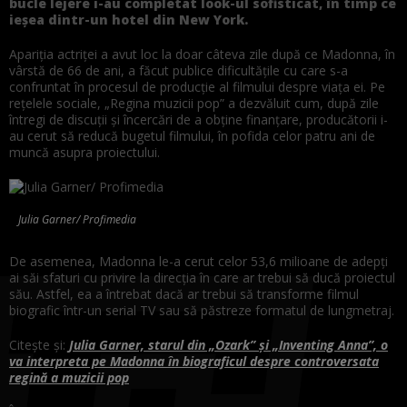
bucle lejere i-au completat look-ul sofisticat, în timp ce
ieșea dintr-un hotel din New York.
Apariția actriței a avut loc la doar câteva zile după ce Madonna, în
vârstă de 66 de ani, a făcut publice dificultățile cu care s-a
confruntat în procesul de producție al filmului despre viața ei. Pe
rețelele sociale, „Regina muzicii pop” a dezvăluit cum, după zile
întregi de discuții și încercări de a obține finanțare, producătorii i-
au cerut să reducă bugetul filmului, în pofida celor patru ani de
muncă asupra proiectului.
Julia Garner/ Profimedia
De asemenea, Madonna le-a cerut celor 53,6 milioane de adepți
ai săi sfaturi cu privire la direcția în care ar trebui să ducă proiectul
său. Astfel, ea a întrebat dacă ar trebui să transforme filmul
biografic într-un serial TV sau să păstreze formatul de lungmetraj.
Citește și:
Julia Garner, starul din „Ozark” și „Inventing Anna”, o
va interpreta pe Madonna în biograficul despre controversata
regină a muzicii pop