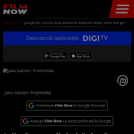
home
stiri
julia garner, liniștită după declarațiile madonnei despre „who’s that girl”. actrița o va interpreta pe celebra cântăreață în film
Descarcă aplicația
Julia Garner/ Profimedia
Urmărește
Film Now
în Google Discover
Adaugă
Film Now
ca sursă preferată în Google