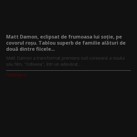
Matt Damon, eclipsat de frumoasa lui soție, pe
covorul roșu. Tablou superb de familie alături de
două dintre fiicele...
Matt Damon a transformat premiera sud-coreeană a noului
său film, "Odiseea", într-un adevărat...
Filmnow.ro