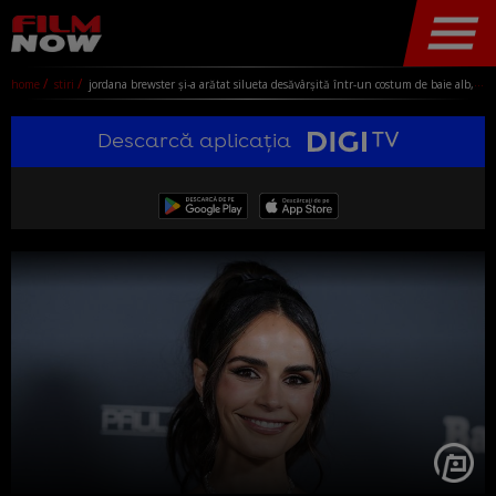
home
stiri
jordana brewster și-a arătat silueta desăvârșită într-un costum de baie alb, la plajă cu iubitul. actrița de 42 de ani, cunoscută din seria "fast & furious", s-a logodit la câteva luni de la divorț
Descarcă aplicația