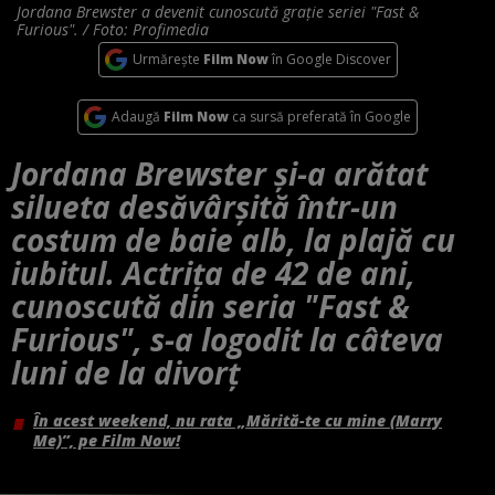
Jordana Brewster a devenit cunoscută grație seriei "Fast &
Furious". / Foto: Profimedia
Urmărește
Film Now
în Google Discover
Adaugă
Film Now
ca sursă preferată în Google
Jordana Brewster și-a arătat
silueta desăvârșită într-un
costum de baie alb, la plajă cu
iubitul. Actrița de 42 de ani,
cunoscută din seria "Fast &
Furious", s-a logodit la câteva
luni de la divorț
În acest weekend, nu rata „Mărită-te cu mine (Marry
Me)”, pe Film Now!