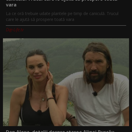
vara
La ce oră trebuie udate plantele pe timp de caniculă. Trucul
care le ajută să prospere toată vara
Digi-Life.tv