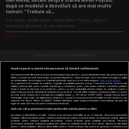
Dan Alexa, detalii despre starea Alinei Pușcău,
după ce modelul a dezvăluit că are mai multe
tumori: "Trebuie să...
Dan Alexa, detalii despre starea Alinei Pușcău, după ce
modelul a dezvăluit că are mai multe...
DigiFM.ro
Copyright © 2026 / DIGI ROMANIA S.A.
Termeni si conditii
Politica de confidentialitate
Gestionați preferințele
Nouă ne pasă ca datele tale personale să rămână confidențiale
Comunicate de presă
Abonare Digi TV
Contact/Info
Codul etic
Noi și partenerii noștri
30
stocăm și/sau accesăm informații pe dispozitivul dvs., precum identificatorii cookie unici pentru prelucrarea
datelor cu caracter personal. Puteți accepta sau gestiona alegerile dvs. făcând clic mai jos sau în orice moment, pe pagina cu politica
Urmărește-ne și pe:
de confidențialitate. Aceste alegeri vor fi raportate partenerilor noștri și nu vă vor afecta navigarea.
Mai multe detalii
Noi si partenerii nostri (retelele de socializare si agentiile de publicitate partenere, precum si furnizorii nostri de servicii de date
analitice) prelucram date pentru a permite website-ului sa functioneze, pentru a personaliza continutul si anunturile publicitare
afisate in functie de interesele si/sau profilul dvs., pentru a va oferi functionalitati aferente retelelor de socializare si pentru a
analiza traficul pe website. Beneficiati de drepturile prevazute de art. 15-22 din GDPR in legatura cu prelucrarea datelor cu caracter
personal. Aceste drepturi pot fi exercitate prin modalitatea indicata
aici
. Prin click pe “ACCEPT TOATE”, acceptati folosirea tuturor
Tehnologiilor de tip Cookie, care implica inclusiv acceptul dvs. cu privire la stocarea/accesarea informatiilor de catre Vendor-ii cu care
colaboram. Prin click pe “VREAU SA MODIFIC SETARILE INDIVIDUAL” puteti schimba preferintele in mod individual, mai putin cele
legate de cookie strict necesare pentru functionarea website-ului.
Atât noi, cât și partenerii noștri prelucrăm datele pentru a oferi:
Dezvoltarea și îmbunătățirea serviciilor. Stocarea și/sau accesarea informațiilor de pe un dispozitiv. Măsurarea performanței
reclamelor. Utilizarea profilurilor pentru selectarea conținutului personalizat. Crearea profilurilor de conținut personalizat. Utilizarea
profilurilor pentru selectarea publicității personalizate. Crearea profilurilor pentru publicitate personalizată. Măsurarea
performanței conținutului. Înțelegerea publicului prin statistici sau combinații de date din surse diferite. Utilizarea de date limitate
pentru a selecta publicitatea. Utilizarea datelor limitate pentru a selecta conținutul. Date precise de geolocație și identificarea prin