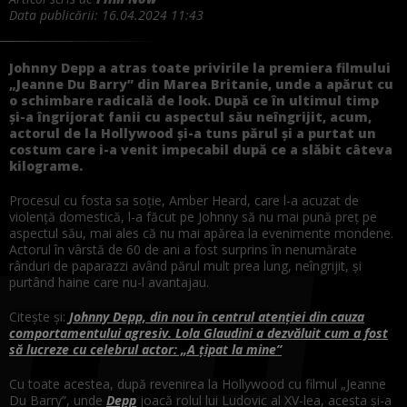
Data publicării:
16.04.2024 11:43
Johnny Depp a atras toate privirile la premiera filmului
„Jeanne Du Barry” din Marea Britanie, unde a apărut cu
o schimbare radicală de look. După ce în ultimul timp
și-a îngrijorat fanii cu aspectul său neîngrijit, acum,
actorul de la Hollywood și-a tuns părul și a purtat un
costum care i-a venit impecabil după ce a slăbit câteva
kilograme.
Procesul cu fosta sa soție, Amber Heard, care l-a acuzat de
violență domestică, l-a făcut pe Johnny să nu mai pună preț pe
aspectul său, mai ales că nu mai apărea la evenimente mondene.
Actorul în vârstă de 60 de ani a fost surprins în nenumărate
rânduri de paparazzi având părul mult prea lung, neîngrijit, și
purtând haine care nu-l avantajau.
Citește și:
Johnny Depp, din nou în centrul atenției din cauza
comportamentului agresiv. Lola Glaudini a dezvăluit cum a fost
să lucreze cu celebrul actor: „A țipat la mine”
Cu toate acestea, după revenirea la Hollywood cu filmul „Jeanne
Du Barry”, unde
Depp
joacă rolul lui Ludovic al XV-lea, acesta și-a