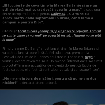
„El locuiește de ceva timp în Marea Britanie și are un
stil de viață mai curat decât avea în trecut”
, a spus unul
dintre apropiații lui Depp pentru
DailyMail
.
„S-a tuns cu
aproximativ două săptămâni în urmă, când filma o
campanie pentru Dior”.
Citește și:
Locul în care Johnny Depp își găsește refugiul. Actorul
se simte „liber și normal” pe această insulă: „Nimeni nu se uită
la mine”
Filmul „Jeanne Du Barry” a fost lansat vineri în Marea Britanie și
va apărea luna viitoare în SUA. Pelicula a avut premiera la
Festivalul de Film de la Cannes anul trecut. Tot atunci,
Depp
a
vorbit și despre revenirea sa la Hollywood. Întrebat dacă s-a simțit
„boicotat” în urma acuzațiilor de violență domestică făcute de
fosta sa soție, el a fost că sunt „doar vocale și consoane în aer”.
„Nu m-am întors de nicăieri, pentru că nu m-am dus
nicăieri”
, a declarat atunci actorul.