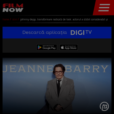
home
stiri
johnny depp, transformare radicală de look. actorul a slăbit considerabil și și-a tuns părul, după ce s-a mutat în londra: „are un stil de viață mai curat”
Descarcă aplicația