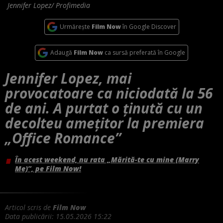
Jennifer Lopez/ Profimedia
Urmărește
Film Now
în Google Discover
Adaugă
Film Now
ca sursă preferată în Google
Jennifer Lopez, mai
provocatoare ca niciodată la 56
de ani. A purtat o ținută cu un
decolteu amețitor la premiera
„Office Romance”
În acest weekend, nu rata „Mărită-te cu mine (Marry
Me)”, pe Film Now!
Articol scris de
Film Now
Data publicării:
15.05.2026 15:22