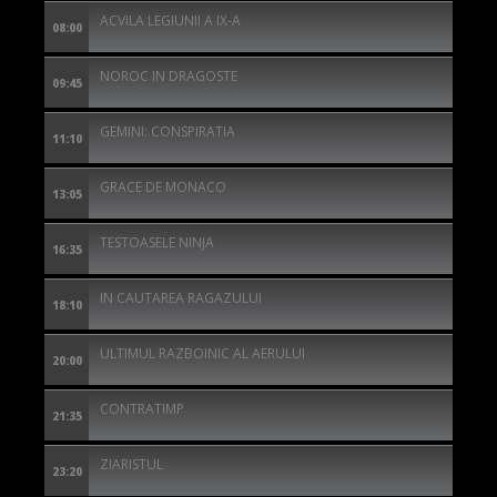
ACVILA LEGIUNII A IX-A
08:00
NOROC IN DRAGOSTE
09:45
GEMINI: CONSPIRATIA
11:10
GRACE DE MONACO
13:05
TESTOASELE NINJA
16:35
IN CAUTAREA RAGAZULUI
18:10
ULTIMUL RAZBOINIC AL AERULUI
20:00
CONTRATIMP
21:35
ZIARISTUL
23:20