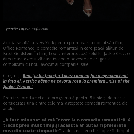
Jennifer Lopez/ Profimedia
Actrița se află la New York pentru promovarea noului său film,
Office Romance, o comedie romantică în care joacă alături de
Brett Goldstein. În film, Lopez interpretează rolul lui Jackie Cruz, o
directoare executivă care începe o poveste de dragoste
complicată cu noul avocat al companiei sale.
Citește și:
Reacția lui Jennifer Lopez când un fan a îngenuncheat
în fața ei. Actrița pășea pe covorul roșu la premiera „Kiss of the
Spider Woman”
Premiera producției este programată pentru 5 iunie și deja este
considerată una dintre cele mai așteptate comedii romantice ale
anului.
„A fost minunat să mă întorc la o comedie romantică. A
trecut prea mult timp și aceasta ar putea fi preferata
mea din toate timpurile”
, a declarat Jennifer Lopez în timpul