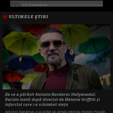
CEI CE VEGHEAZA
01:25
ULTIMELE ȘTIRI
O CALATORIE CU MIZA MARE
04:00
FEMEILE DIN CORTUL ROSU
05:45
De ce a părăsit Antonio Banderas Hollywoodul.
Decizia luată după divorțul de Melanie Griffith și
infarctul care i-a schimbat viața
Antonio Banderas a acordat un amplu interviu revistei People,