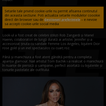
Setarile tale privind cookie-urile nu permit afisarea continutul
din aceasta sectiune. Poti actualiza setarile modulelor coookie
direct din browser sau de
Gestionați preferințele
– e nevoie
sa accepti cookie-urile social media
Look-ul a fost creat de celebrii stiliști Rob Zangardi și Mariel
Haenn, colaboratori de lungă durată ai artistei. Jennifer și-a
accesorizat ținuta cu sandale Femme Los Angeles, bijuterii Dior
rose gold și un inel spectaculos cu cuarț roz.
Până și manichiura a fost atent gândită pentru a completa
apariția glamour. Nail artistul Tom Bachik i-a realizat o manichiură
în nuanțe de piersică și șampanie, perfect asortată cu bijuteriile și
tonurile pastelate ale outfitului.