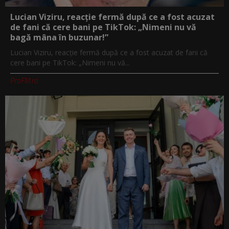
Lucian Viziru, reacție fermă după ce a fost acuzat
de fani că cere bani pe TikTok: „Nimeni nu vă
bagă mâna în buzunar!”
Lucian Viziru, reacție fermă după ce a fost acuzat de fani că
cere bani pe TikTok: „Nimeni nu vă...
ProFM.ro