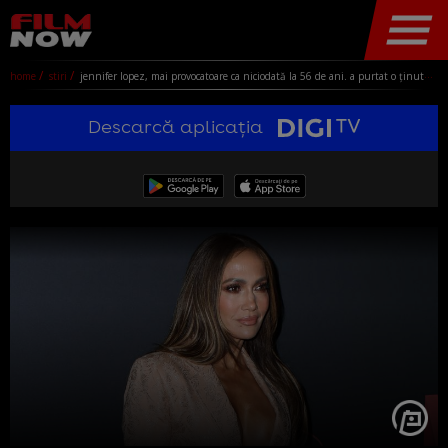
home
stiri
jennifer lopez, mai provocatoare ca niciodată la 56 de ani. a purtat o ținută cu un decolteu amețitor la premiera „office romance”
Descarcă aplicația