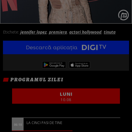
Etichete:
jennifer lopez
,
premiera
,
actori hollywood
,
tinuta
Descarcă aplicația
PROGRAMUL ZILEI
LUNI
10.08
LA CINCI PASI DE TINE
06:10