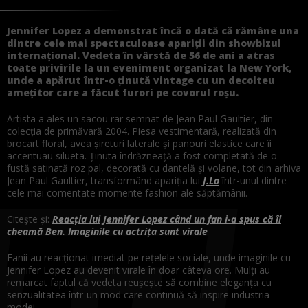
Jennifer Lopez a demonstrat încă o dată că rămâne una
dintre cele mai spectaculoase apariții din showbizul
internațional. Vedeta în vârstă de 56 de ani a atras
toate privirile la un eveniment organizat la New York,
unde a apărut într-o ținută vintage cu un decolteu
amețitor care a făcut furori pe covorul roșu.
Artista a ales un sacou rar semnat de Jean Paul Gaultier, din
colecția de primăvară 2004. Piesa vestimentară, realizată din
brocart floral, avea șireturi laterale și panouri elastice care îi
accentuau silueta. Ținuta îndrăzneață a fost completată de o
fustă satinată roz pal, decorată cu dantelă și volane, tot din arhiva
Jean Paul Gaultier, transformând apariția lui
J.Lo
într-unul dintre
cele mai comentate momente fashion ale săptămânii.
Citește și:
Reacția lui Jennifer Lopez când un fan i-a spus că îl
cheamă Ben. Imaginile cu actrița sunt virale
Fanii au reacționat imediat pe rețelele sociale, unde imaginile cu
Jennifer Lopez au devenit virale în doar câteva ore. Mulți au
remarcat faptul că vedeta reușește să combine eleganța cu
senzualitatea într-un mod care continuă să inspire industria
modei.