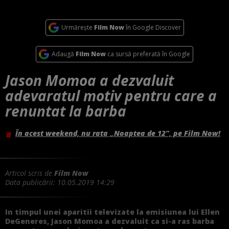
Urmărește
Film Now
în Google Discover
Adaugă
Film Now
ca sursă preferată în Google
Jason Momoa a dezvaluit
adevaratul motiv pentru care a
renuntat la barba
În acest weekend, nu rata „Noaptea de 12”, pe Film Now!
Articol scris de
Film Now
Data publicării:
10.05.2019 14:29
In timpul unei aparitii televizate la emisiunea lui Ellen
DeGeneres, Jason Momoa a dezvaluit ca si-a ras barba