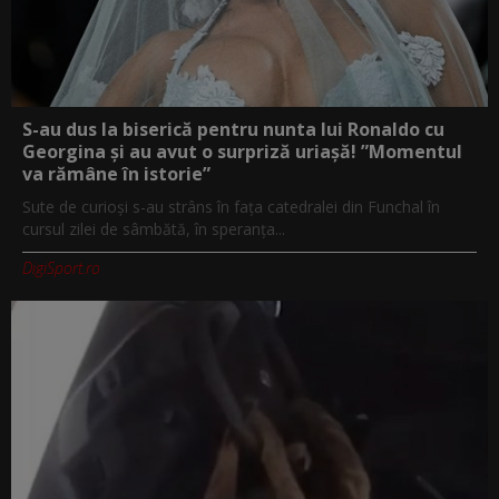
S-au dus la biserică pentru nunta lui Ronaldo cu
Georgina și au avut o surpriză uriașă! ”Momentul
va rămâne în istorie”
Sute de curioși s-au strâns în fața catedralei din Funchal în
cursul zilei de sâmbătă, în speranța...
DigiSport.ro