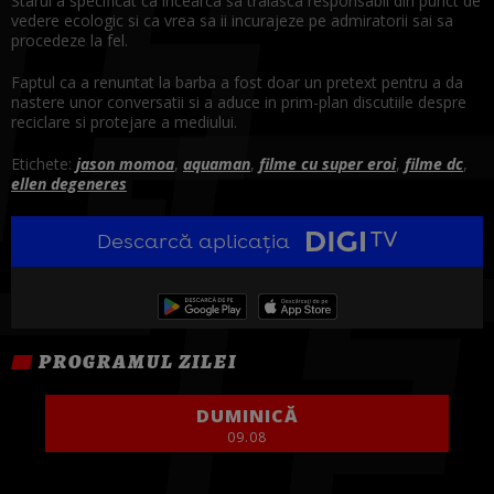
Starul a specificat ca incearca sa traiasca responsabil din punct de
vedere ecologic si ca vrea sa ii incurajeze pe admiratorii sai sa
procedeze la fel.
Faptul ca a renuntat la barba a fost doar un pretext pentru a da
nastere unor conversatii si a aduce in prim-plan discutiile despre
reciclare si protejare a mediului.
Etichete:
jason momoa
,
aquaman
,
filme cu super eroi
,
filme dc
,
ellen degeneres
Descarcă aplicația
PROGRAMUL ZILEI
DUMINICĂ
09.08