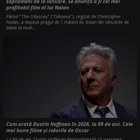
săptămâni de la lansare. Se anunță a fi cel mai
profitabil film al lui Nolan
Filmul "The Odyssey" ("Odiseea"), regizat de Christopher
Nolan, a depăşit pragul de 1 miliard de dolari din vânzările de
bilete la nivel...
Cum arată Dustin Hoffman în 2026, la 89 de ani. Cele
mai bune filme și rolurile de Oscar
La 89 de ani, Dustin Hoffman demonstrează că pasiunea