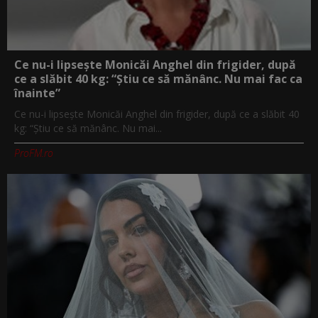
Ce nu-i lipsește Monicăi Anghel din frigider, după
ce a slăbit 40 kg: “Știu ce să mănânc. Nu mai fac ca
înainte”
Ce nu-i lipsește Monicăi Anghel din frigider, după ce a slăbit 40
kg: “Știu ce să mănânc. Nu mai...
ProFM.ro