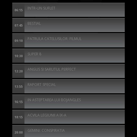
INTR-UN SUFLET
06:15
BESTIAL
07:45
PATRULA CATELUSILOR: FILMUL
09:10
SUPER 8
10:30
ANGUS SI SARUTUL PERFECT
12:20
RAPORT SPECIAL
13:55
IN ASTEPTAREA LUI BOJANGLES
16:15
ACVILA LEGIUNII A IX-A
18:15
GEMINI: CONSPIRATIA
20:00