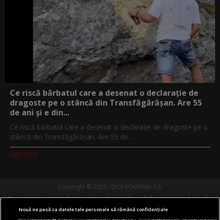
Ce riscă bărbatul care a desenat o declarație de
dragoste pe o stâncă din Transfăgărășan. Are 55
de ani și e din...
Ce riscă bărbatul care a desenat o declarație de dragoste pe o
stâncă din Transfăgărășan. Are 55 de...
DigiFM.ro
Copyright © 2026 / DIGI ROMANIA S.A.
Termeni si conditii
Politica de confidentialitate
Gestionați preferințele
Comunicate de presă
Abonare Digi TV
Contact/Info
Codul etic
Nouă ne pasă ca datele tale personale să rămână confidențiale
Noi și partenerii noștri
30
stocăm și/sau accesăm informații pe dispozitivul dvs., precum identificatorii cookie unici pentru prelucrarea