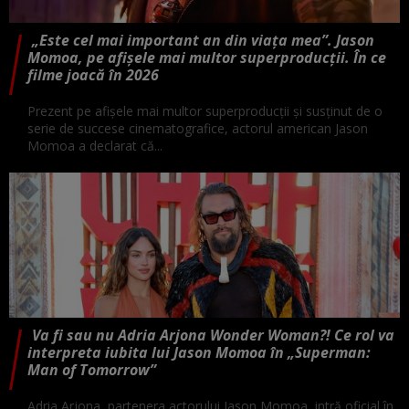
„Este cel mai important an din viața mea”. Jason
Momoa, pe afişele mai multor superproducții. În ce
filme joacă în 2026
Prezent pe afişele mai multor superproducţii şi susţinut de o
serie de succese cinematografice, actorul american Jason
Momoa a declarat că...
Va fi sau nu Adria Arjona Wonder Woman?! Ce rol va
interpreta iubita lui Jason Momoa în „Superman:
Man of Tomorrow”
Adria Arjona, partenera actorului Jason Momoa, intră oficial în