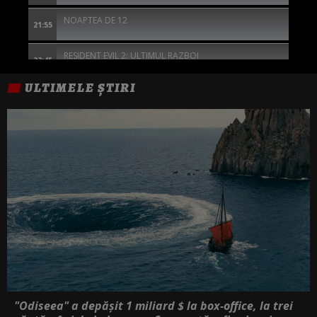
NOAPTEA DE 12
21:55
RESIDENT EVIL 2: ULTIMUL RAZBOI
23:45
ULTIMELE ȘTIRI
JEANNE DU BARRY
01:05
MISTERELE FLUVIULUI
02:55
INTOARCEREA
05:10
"Odiseea" a depășit 1 miliard $ la box-office, la trei