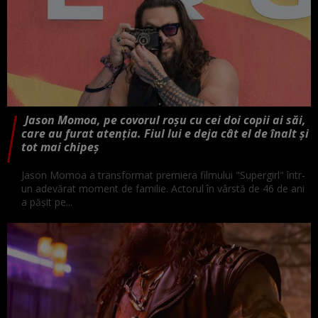
Jason Momoa, pe covorul roșu cu cei doi copii ai săi,
care au furat atenția. Fiul lui e deja cât el de înalt și
tot mai chipeș
Jason Momoa a transformat premiera filmului "Supergirl" într-
un adevărat moment de familie. Actorul în vârstă de 46 de ani
a pășit pe...