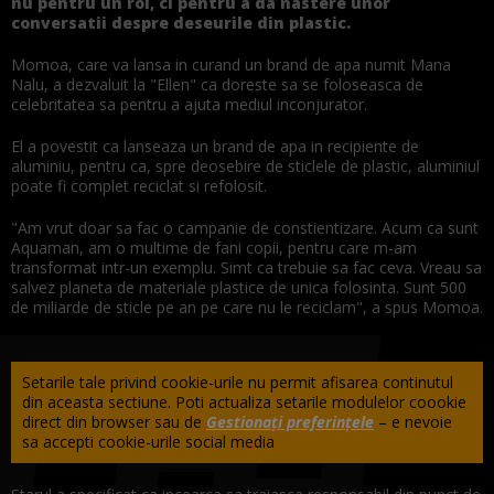
nu pentru un rol, ci pentru a da nastere unor
conversatii despre deseurile din plastic.
Momoa, care va lansa in curand un brand de apa numit Mana
Nalu, a dezvaluit la "Ellen" ca doreste sa se foloseasca de
celebritatea sa pentru a ajuta mediul inconjurator.
El a povestit ca lanseaza un brand de apa in recipiente de
aluminiu, pentru ca, spre deosebire de sticlele de plastic, aluminiul
poate fi complet reciclat si refolosit.
"Am vrut doar sa fac o campanie de constientizare. Acum ca sunt
Aquaman, am o multime de fani copii, pentru care m-am
transformat intr-un exemplu. Simt ca trebuie sa fac ceva. Vreau sa
salvez planeta de materiale plastice de unica folosinta. Sunt 500
de miliarde de sticle pe an pe care nu le reciclam", a spus Momoa.
Setarile tale privind cookie-urile nu permit afisarea continutul
din aceasta sectiune. Poti actualiza setarile modulelor coookie
direct din browser sau de
Gestionați preferințele
– e nevoie
sa accepti cookie-urile social media