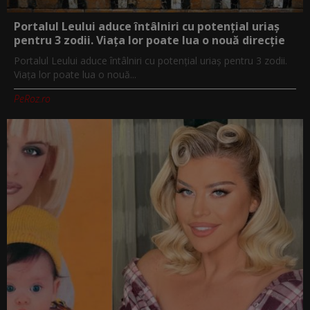
Portalul Leului aduce întâlniri cu potențial uriaș
pentru 3 zodii. Viața lor poate lua o nouă direcție
Portalul Leului aduce întâlniri cu potențial uriaș pentru 3 zodii.
Viața lor poate lua o nouă...
PeRoz.ro