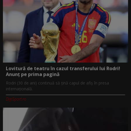
Lovitură de teatru în cazul transferului lui Rodri!
Anunț pe prima pagină
Rodri (30 de ani) continuă să țină capul de afiș în presa
internațională.
DigiSport.ro