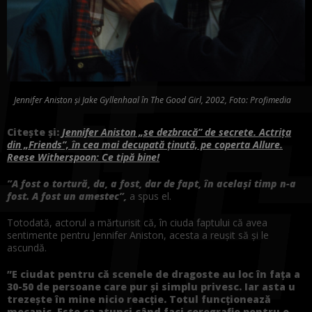
Jennifer Aniston și Jake Gyllenhaal în The Good Girl, 2002, Foto: Profimedia
Citește și:
Jennifer Aniston „se dezbracă” de secrete. Actrița
din „Friends”, în cea mai decupată ținută, pe coperta Allure.
Reese Witherspoon: Ce tipă bine!
”A fost o tortură, da, a fost, dar de fapt, în același timp n-a
fost. A fost un amestec”,
a spus el.
Totodată, actorul a mărturisit că, în ciuda faptului că avea
sentimente pentru Jennifer Aniston, acesta a reușit să și le
ascundă.
”E ciudat pentru că scenele de dragoste au loc în fața a
30-50 de persoane care pur și simplu privesc. Iar asta u
trezește în mine nicio reacție. Totul funcționează
mecanic. Este ca atunci când faci coregrafie pentru o