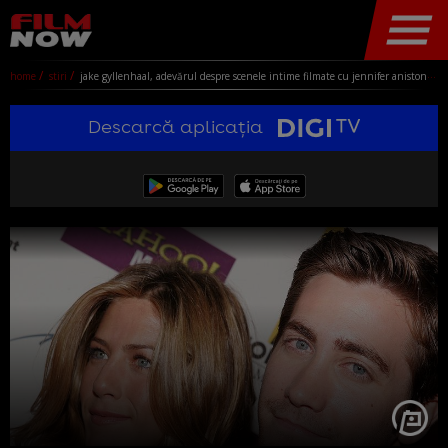
home
stiri
jake gyllenhaal, adevărul despre scenele intime filmate cu jennifer aniston: ”au fost o tortură!” actorul a rupt tăcerea după mai bine de 20 de ani
Descarcă aplicația