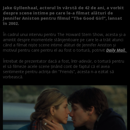
Jake Gyllenhaal, actorul în vârstă de 42 de ani, a vorbit
despre scene intime pe care le-a filmat alături de
Jennifer Aniston pentru filmul ”The Good Girl”, lansat
în 2002.
În cadrul unui interviu pentru The Howard Stern Show, acesta și-a
amintit despre momentele stânjenitoare pe care le-a trăit atunci
când a filmat niște scene intime alături de Jennifer Aniston și
motivul pentru care pentru el au fost o tortură, potrivit
Daily Mail.
Întrebat de prezentator dacă a fost, într-adevăr, o tortură pentru
el să filmeze acele scene ținând cont de faptul că el avea
sentimente pentru actrița din ”Friends”, acesta n-a ezitat să
vorbească.