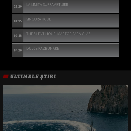
LA LIMITA SUPRAVIETUIRII
23:20
SINGURATICUL
01:15
THE SILENT HOUR: MARTOR FARA GLAS
02:45
DULCE RAZBUNARE
04:20
ULTIMELE ȘTIRI