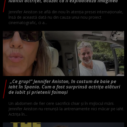
Iubitul actriței, acuzat că îi exploatează imaginea
Jennifer Aniston se află din nou în atenția presei internaționale,
însă de această dată nu din cauza unui nou proiect
cinematografic, ci a...
„Ce grup!” Jennifer Aniston, în costum de baie pe
iaht în Spania. Cum a fost surprinsă actrița alături
de iubit și prietenii faimoși
Un abdomen de fier cere sacrificii chiar și în mijlocul mării.
Jennifer Aniston nu renunță la antrenamente nici măcar pe iaht.
Actrița în...