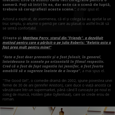
cameră. Poți să intri în ea, dar este ca o scenă de luptă,
trebuie să coregrafiezi aceste scene.
”, a mai spus el.
Actorul a explicat, de asemenea, că el și colega lui au apelat la un
truc simplu, și anume o pernă pe care au plasat-o astfel încât să
se simtă confortabil.
Citește și:
Matthew Perry, starul din ”Friends”, a dezvăluit
motivul pentru care a părăsit-o pe Julia Roberts: ”Relația asta a
fost prea mult pentru mine!”
”Asta a fost doar preventiv și a fost folosit, în general,
întotdeauna în scenele pe orizontală în filmul respectiv.
Cred că a fost de fapt sugestia lui Jennifer, a fost foarte
amabilă să o sugereze înainte de a începe”
, a mai spus el.
"The Good Girl", o comedie-dramă din 2002, spune povestea unei
femei de 30 de ani (Jennifer Aniston), care duce o viață anostă ca
vânzătoare într-un supermarket, până când îl cunoaște pe noul ei
coleg de muncă, Holden (Jake Gyllenhaal), care se crede erou de
roman.