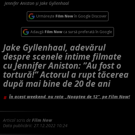
Jennifer Aniston și Jake Gyllenhaal
Urmărește
Film Now
în Google Discover
Adaugă
Film Now
ca sursă preferată în Google
Jake Gyllenhaal, adevărul
despre scenele intime filmate
cu Jennifer Aniston: ”Au fost o
tortură!” Actorul a rupt tăcerea
după mai bine de 20 de ani
În acest weekend, nu rata „Noaptea de 12”, pe Film Now!
Articol scris de
Film Now
Data publicării:
27.12.2022 10:24