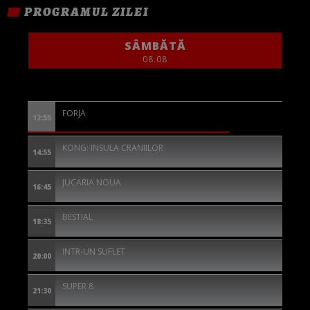
PROGRAMUL ZILEI
SÂMBĂTĂ
08.08
FORJA
12:55
KONG: INSULA CRANIILOR
14:55
JUCARIA NOUA
16:45
BESTIAL
18:35
INTR-UN SUFLET
20:00
SUPER 8
21:30