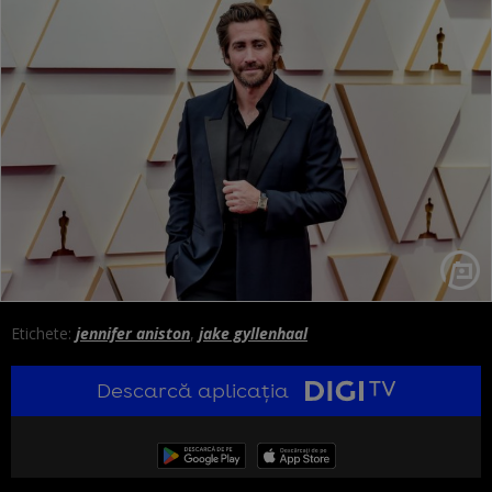
Etichete:
jennifer aniston
,
jake gyllenhaal
Descarcă aplicația