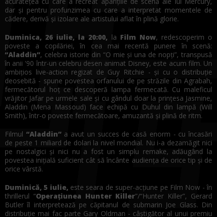
acuratețea cu care a recreat aparițiile de scenă ale lui Mercury,
dar și pentru profunzimea cu care a interpretat momentele de
cădere, derivă și izolare ale artistului aflat în plină glorie.
Duminica, 26 iulie, la 20:00,
la
Film Now
, redescoperim o
poveste a copilăriei, în cea mai recentă punere în scenă:
“
Aladdin
”
, celebra istorie din “O mie și una de nopți”, transpusă
în anii '90 într-un celebru desen animat Disney, este acum film. Un
ambițios live-action regizat de Guy Ritchie - și cu o distribuție
deosebită - spune povestea orfanului de pe străzile din Agrabah,
fermecătorul hoț ce descoperă lampa fermecată. Cu maleficul
vrăjitor Jafar pe urmele sale și cu gândul doar la prințesa Jasmine,
Aladdin (Mena Massoud) face echipă cu Duhul din lampă (Will
Smith), într-o poveste fermecătoare, amuzantă și plină de ritm.
Filmul
“
Aladdin
”
a avut un succes de casă enorm - cu încasări
de peste 1 miliard de dolari la nivel mondial. Nu i-a dezamăgit nici
pe nostalgici și nici nu a fost un simplu remake, adăugând la
povestea inițială suficient cât să încânte audiența de orice tip și de
orice vârstă.
Duminică, 5 iulie,
este seara de super-acțiune pe Film Now - în
thrillerul “
Operațiunea Hunter Killer
”/“Hunter Killer”, Gerard
Butler îl interpretează pe căpitanul de submarin Joe Glass. Din
distribuție mai fac parte Gary Oldman - câștigător al unui premiu