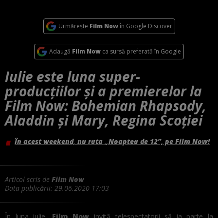
Urmărește
Film Now
în Google Discover
Adaugă
Film Now
ca sursă preferată în Google
Iulie este luna super-
producțiilor și a premierelor la
Film Now: Bohemian Rhapsody,
Aladdin și Mary, Regina Scoției
În acest weekend, nu rata „Noaptea de 12”, pe Film Now!
Articol scris de
Film Now
Data publicării:
29.06.2020 17:03
În luna iulie,
Film Now
invită telespectatorii să ia parte la