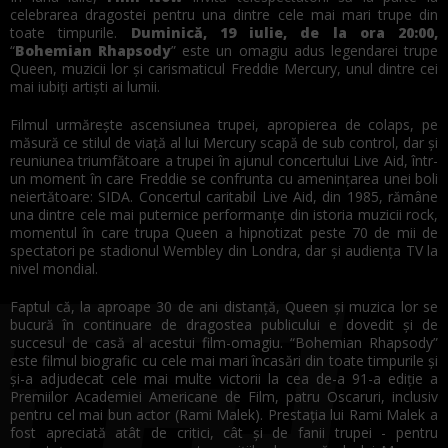
celebrarea dragostei pentru una dintre cele mai mari trupe din
toate timpurile.
Duminică, 19 iulie, de la ora 20:00,
“
Bohemian Rhapsody
” este un omagiu adus legendarei trupe
Queen, muzicii lor și carismaticul Freddie Mercury, unul dintre cei
mai iubiți artiști ai lumii.
Filmul urmărește ascensiunea trupei, apropierea de colaps, pe
măsură ce stilul de viață al lui Mercury scapă de sub control, dar și
reuniunea triumfătoare a trupei în ajunul concertului Live Aid, într-
un moment în care Freddie se confrunta cu amenințarea unei boli
neiertătoare: SIDA. Concertul caritabil Live Aid, din 1985, rămâne
una dintre cele mai puternice performanțe din istoria muzicii rock,
momentul în care trupa Queen a hipnotizat peste 70 de mii de
spectatori pe stadionul Wembley din Londra, dar și audiența TV la
nivel mondial.
Faptul că, la aproape 30 de ani distanță, Queen și muzica lor se
bucură în continuare de dragostea publicului e dovedit și de
succesul de casă al acestui film-omagiu. “Bohemian Rhapsody”
este filmul biografic cu cele mai mari încasări din toate timpurile și
și-a adjudecat cele mai multe victorii la cea de-a 91-a ediție a
Premiilor Academiei Americane de Film, patru Oscaruri, inclusiv
pentru cel mai bun actor (Rami Malek). Prestația lui Rami Malek a
fost apreciată atât de critici, cât și de fanii trupei - pentru