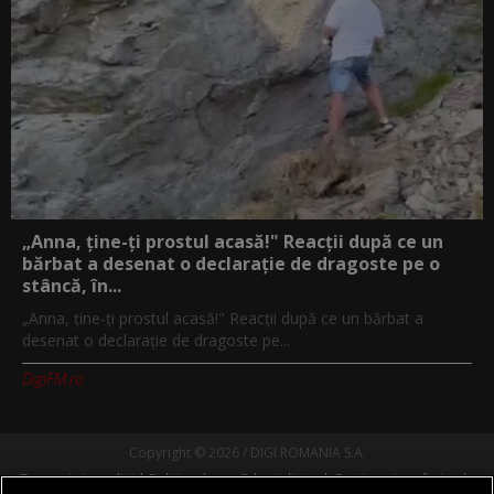
„Anna, ţine-ţi prostul acasă!" Reacţii după ce un
bărbat a desenat o declaraţie de dragoste pe o
stâncă, în...
„Anna, ţine-ţi prostul acasă!" Reacţii după ce un bărbat a
desenat o declaraţie de dragoste pe...
DigiFM.ro
Copyright © 2026 / DIGI ROMANIA S.A.
Termeni si conditii
Politica de confidentialitate
Gestionați preferințele