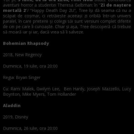
aventurii horror a studentei Theresa Gelbman: în “
Zi de naştere
mortală 2
”/ “Happy Death Day 2U”, Tree își dă seama că nu a
scăpat de coșmar, ci retrăiește aceeași zi oribilă într-un univers
paralel, în care prietenii și colegii săi sunt versiuni complet diferite
de cei pe care îi cunoaște. Chiar și așa, Tree descoperă că trebuie
să moară iar și iar, dacă vrea să îi salveze.
Bohemian Rhapsody
2018, New Regency
Duminica, 19 iulie, ora 20:00
Regia: Bryan Singer
Cu: Rami Malek, Gwilym Lee, Ben Hardy, Joseph Mazzello, Lucy
Boynton, Mike Myers, Tom Hollander
Aladdin
2019, Disney
Duminica, 26 iulie, ora 20:00