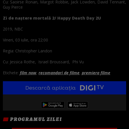
Cu: Saoirse Ronan, Margot Robbie, Jack Lowden, David Tennant,
Guy Pierce
Zi de naştere mortală 2/ Happy Death Day 2U
2019, NBC
Vineri, 03 iulie, ora 22:00
Regia: Christopher Landon
Cu: Jessica Rothe, Israel Broussard, Phi Vu
Etichete:
film now
,
recomandari de filme
,
premiera filme
Descarcă aplicația
PROGRAMUL ZILEI