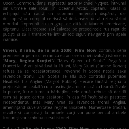
Oscar, Common, dar și regretatul actor Michael Nyqvist, într-unul
din ultimele sale roluri. În Oceanul Arctic, căpitanul Glass și
echipajul său caută un submarin american dispărut, dar
descoperă un complot ce riscă să declanșeze un al treilea război
mondial. Împreună cu un grup de elită al Marinei americane,
căpitanul Glass trebuie să-l salveze pe președintele rus răpit de
puciști și să îl transporte într-un loc sigur, navigând prin apele
inamice.
Vineri, 3 iulie, de la ora 20:00
,
Film Now
continuă seria
premierelor pe micul ecran cu ecranizarea unei rivalități istorice în
“
Mary, Regina Scoției
”/ “Mary Queen of Scots”. Regină a
Franței la 16 ani și văduvă la 18 ani, Mary Stuart (Saoirse Ronan)
refuză să se recăsătorească, revenind în Scoția natală să-și
revendice tronul. Dar Scoția se află sub controlul puternicei
Elisabeta I a Angliei (Margot Robbie). Fiecare tânără regină o
prețuiește pe cealaltă cu o fascinație amestecată cu teamă. Rivale
la putere, într-o lume a bărbaților, cele două trebuie să decidă
cum să joace cartea căsătoriei în așa fel încât să-și păstreze
independența. Însă Mary vrea să revendice tronul Angliei,
amenințând suveranitatea reginei Elisabeta. Numeroase trădări,
revolte și conspirații la ambele curți vor pune pericol ambele
tronuri și vor schimba cursul istoriei.
Tot pe
3 iulie, de la ora 22:00, Film Now
aduce continuarea