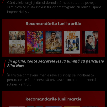
Când zilele lungi și ritmul domol stârnesc setea de povești,
Film Now te invită într-un tur cinematografic cu mult suspans,
imprevizibil și...
În aprilie, toate secretele ies la lumină cu peliculele
Film Now
În liniștea primăverii, marile revelații încep să încolțească
pentru cei ce îndrăznesc să privească dincolo de orizontul
rutinei. Pentru...