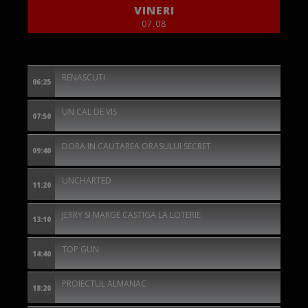
VINERI
07.08
RENASCUTI
06:25
UN CAL DE VIS
07:50
DORA IN CAUTAREA ORASULUI SECRET
09:40
UNCHARTED
11:20
JERRY SI MARGE CASTIGA LA LOTERIE
13:10
TOP GUN
14:40
PROIECTUL ALMANAC
18:20