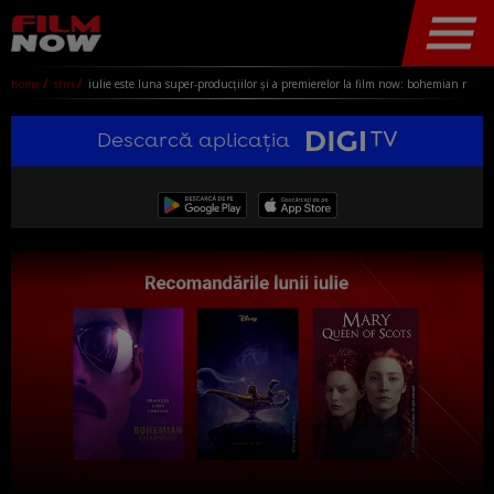
home
stiri
iulie este luna super-producțiilor și a premierelor la film now: bohemian rhapsody, aladdin și mary, regina scoției
Descarcă aplicația