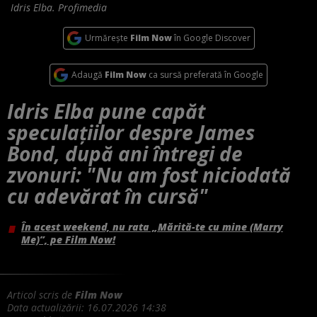
Idris Elba. Profimedia
Urmărește
Film Now
în Google Discover
Adaugă
Film Now
ca sursă preferată în Google
Idris Elba pune capăt
speculațiilor despre James
Bond, după ani întregi de
zvonuri: "Nu am fost niciodată
cu adevărat în cursă"
În acest weekend, nu rata „Mărită-te cu mine (Marry
Me)”, pe Film Now!
Articol scris de
Film Now
Data actualizării:
16.07.2026 14:38