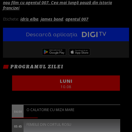
nou film cu agentul 007. Cea mai lungă pauză din istoria
francizei
Etichete:
idris elba
,
james bond
,
agentul 007
Descarcă aplicația
PROGRAMUL ZILEI
LUNI
10.08
O CALATORIE CU MIZA MARE
04:00
FEMEILE DIN CORTUL ROSU
05:45