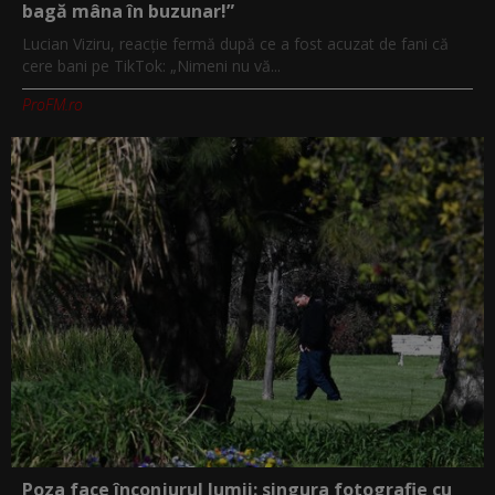
bagă mâna în buzunar!”
Lucian Viziru, reacție fermă după ce a fost acuzat de fani că
cere bani pe TikTok: „Nimeni nu vă...
ProFM.ro
Poza face înconjurul lumii: singura fotografie cu