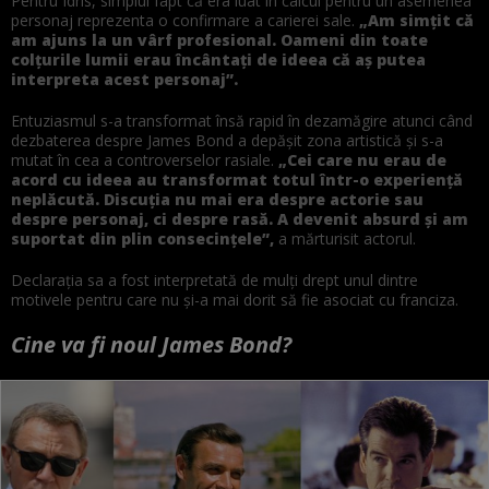
Pentru Idris, simplul fapt că era luat în calcul pentru un asemenea
personaj reprezenta o confirmare a carierei sale.
„Am simțit că
am ajuns la un vârf profesional. Oameni din toate
colțurile lumii erau încântați de ideea că aș putea
interpreta acest personaj”.
Entuziasmul s-a transformat însă rapid în dezamăgire atunci când
dezbaterea despre James Bond a depășit zona artistică și s-a
mutat în cea a controverselor rasiale.
„Cei care nu erau de
acord cu ideea au transformat totul într-o experiență
neplăcută. Discuția nu mai era despre actorie sau
despre personaj, ci despre rasă. A devenit absurd și am
suportat din plin consecințele”,
a mărturisit actorul.
Declarația sa a fost interpretată de mulți drept unul dintre
motivele pentru care nu și-a mai dorit să fie asociat cu franciza.
Cine va fi noul James Bond?