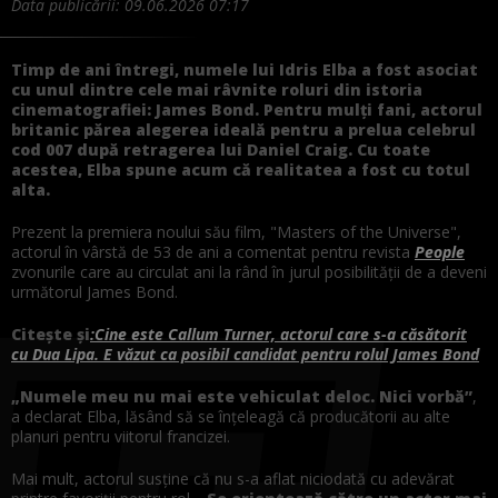
Data publicării:
09.06.2026 07:17
Timp de ani întregi, numele lui Idris Elba a fost asociat
cu unul dintre cele mai râvnite roluri din istoria
cinematografiei: James Bond. Pentru mulți fani, actorul
britanic părea alegerea ideală pentru a prelua celebrul
cod 007 după retragerea lui Daniel Craig. Cu toate
acestea, Elba spune acum că realitatea a fost cu totul
alta.
Prezent la premiera noului său film, "Masters of the Universe",
actorul în vârstă de 53 de ani a comentat pentru revista
People
zvonurile care au circulat ani la rând în jurul posibilității de a deveni
următorul James Bond.
Citește și
:Cine este Callum Turner, actorul care s-a căsătorit
cu Dua Lipa. E văzut ca posibil candidat pentru rolul James Bond
„Numele meu nu mai este vehiculat deloc. Nici vorbă”
,
a declarat Elba, lăsând să se înțeleagă că producătorii au alte
planuri pentru viitorul francizei.
Mai mult, actorul susține că nu s-a aflat niciodată cu adevărat