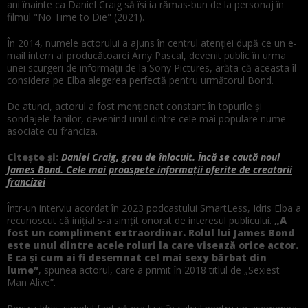
ani înainte ca Daniel Craig să își ia rămas-bun de la personaj în
filmul "No Time to Die" (2021).
În 2014, numele actorului a ajuns în centrul atenției după ce un e-
mail intern al producătoarei Amy Pascal, devenit public în urma
unei scurgeri de informații de la Sony Pictures, arăta că aceasta îl
considera pe Elba alegerea perfectă pentru următorul Bond.
De atunci, actorul a fost menționat constant în topurile și
sondajele fanilor, devenind unul dintre cele mai populare nume
asociate cu franciza.
Citește și:
Daniel Craig, greu de înlocuit. Încă se caută noul
James Bond. Cele mai proaspete informații oferite de creatorii
francizei
Într-un interviu acordat în 2023 podcastului SmartLess, Idris Elba a
recunoscut că inițial s-a simțit onorat de interesul publicului.
„A
fost un compliment extraordinar. Rolul lui James Bond
este unul dintre acele roluri la care visează orice actor.
E ca și cum ai fi desemnat cel mai sexy bărbat din
lume”
, spunea actorul, care a primit în 2018 titlul de „Sexiest
Man Alive”.