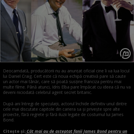
Deocamdată, producătorii nu au anunțat oficial cine îi va lua locul
lui Daniel Craig. Cert este că noua echipă creativă pare să caute
un actor mai tânăr, care să poată susține franciza pentru mai
multe filme. Până atunci, Idris Elba pare împăcat cu ideea că nu va
deveni niciodată celebrul agent secret britanic.
După ani întregi de speculații, actorul închide definitiv unul dintre
cele mai discutate capitole din cariera sa și privește spre alte
proiecte, fără regrete și fără iluzii legate de costumul lui James
Bond.
Citește și:
Cât mai au de așteptat fanii James Bond pentru un