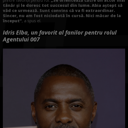
printre favoriții pentru rol.
„Se orientează către un actor mai
tânăr și le doresc tot succesul din lume. Abia aștept să
văd ce urmează. Sunt convins că va fi extraordinar.
Sincer, nu am fost niciodată în cursă. Nici măcar de la
început”
, a spus el.
Idris Elba, un favorit al fanilor pentru rolul
Agentului 007