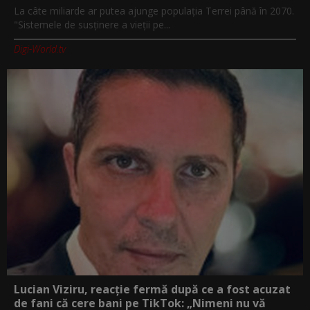
La câte miliarde ar putea ajunge populația Terrei până în 2070.
"Sistemele de susținere a vieții pe...
Digi-World.tv
Lucian Viziru, reacție fermă după ce a fost acuzat
de fani că cere bani pe TikTok: „Nimeni nu vă