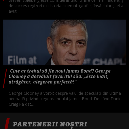
Steven Spielberg este considerat unul dintre cei mai influenți și
de succes regizori din istoria cinematografiei, însă chiar și el a
avut...
Cine ar trebui să fie noul James Bond? George
Clooney a dezvăluit favoritul său: „Este înalt,
atrăgător, alegerea perfectă!”
George Clooney a vorbit despre valul de speculații din ultima
perioadă privind alegerea noului James Bond. De când Daniel
Craig i-a dat...
PARTENERII NOȘTRI