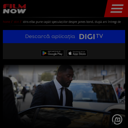
home
stiri
idris elba pune capăt speculațiilor despre james bond, după ani întregi de zvonuri: "nu am fost niciodată cu adevărat în cursă"
Descarcă aplicația