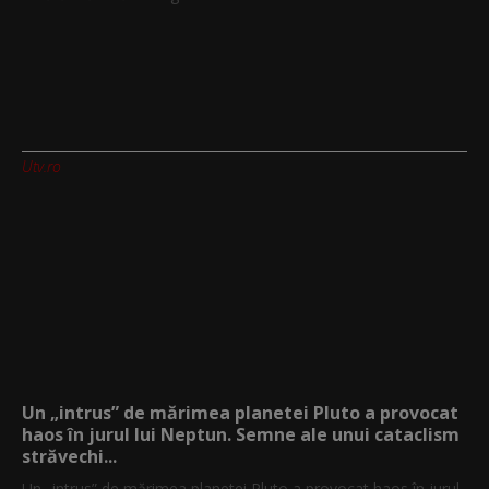
Utv.ro
Un „intrus” de mărimea planetei Pluto a provocat
haos în jurul lui Neptun. Semne ale unui cataclism
străvechi...
Un „intrus” de mărimea planetei Pluto a provocat haos în jurul