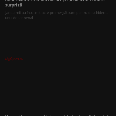
surpriză
Jandarmii au întocmit acte premergătoare pentru deschiderea
unui dosar penal.
DigiSport.ro