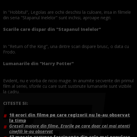
In "Hobbitul", Legolas are ochii deschisi la culoare, insa in filmele
din seria "Stapanul Inelelor" sunt inchisi, aproape negri.
Scarile care dispar din "Stapanul Inelelor"
In "Return of the King", una dintre scari dispare brusc, o data cu
Frodo.
Lumanarile din "Harry Potter"
Evident, nu e vorba de nicio magie. In anumite secvente din primul
film al seriei, sforile cu care sunt sustinute lumanarile sunt vizibile
la cadru.
CITESTE SI:
10 erori din filme pe care regizorii nu le-au observat
la timp
Greseli majore din filme. Erorile pe care doar cei mai atenti
cinefili le-au observat
13 mesaje ascunse fascinante din cele mai populare