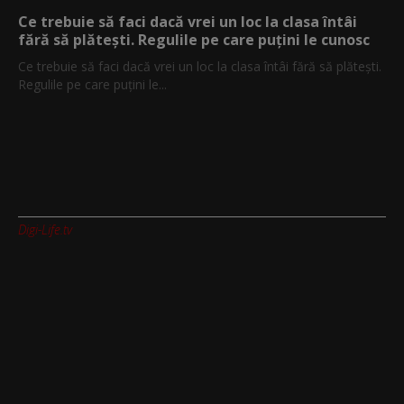
Ce trebuie să faci dacă vrei un loc la clasa întâi
fără să plătești. Regulile pe care puțini le cunosc
Ce trebuie să faci dacă vrei un loc la clasa întâi fără să plătești.
Regulile pe care puțini le...
Digi-Life.tv