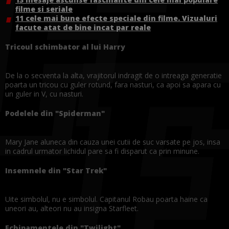
filme si seriale
11 cele mai bune efecte speciale din filme. Vizualuri
facute atat de bine incat par reale
Tricoul schimbator al lui Harry
De la o secventa la alta, vrajitorul indragit de o intreaga generatie
poarta un tricou cu guler rotund, fara nasturi, ca apoi sa apara cu
un guler in V, cu nasturi.
Podelele din "Spiderman"
Mary Jane aluneca din cauza unei cutii de suc varsate pe jos, insa
in cadrul urmator lichidul pare sa fi disparut ca prin minune.
Insemnele din "Star Trek"
Uite simbolul, nu e simbolul. Capitanul Robau poarta haine ca
uneori au, alteori nu au insigna Starfleet.
Echipamentele din "Twilight"