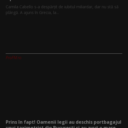
Camila Cabello s-a despărțit de iubitul miliardar, dar nu stă să
plângă. A ajuns în Grecia, la...
ProFM.ro
Prins în fapt! Oamenii legii au deschis portbagajul
unui taximetrist din București și au avut o mare