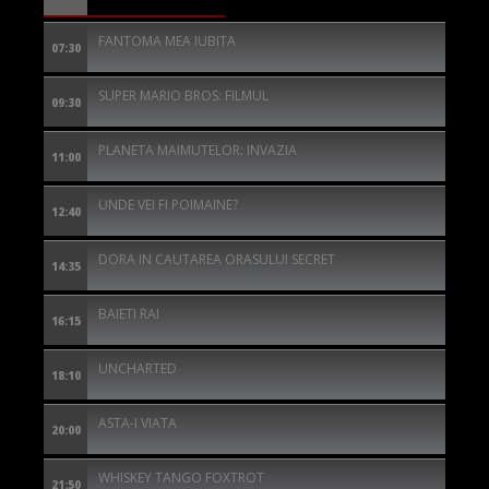
FANTOMA MEA IUBITA
07:30
SUPER MARIO BROS: FILMUL
09:30
PLANETA MAIMUTELOR: INVAZIA
11:00
UNDE VEI FI POIMAINE?
12:40
DORA IN CAUTAREA ORASULUI SECRET
14:35
BAIETI RAI
16:15
UNCHARTED
18:10
ASTA-I VIATA
20:00
WHISKEY TANGO FOXTROT
21:50