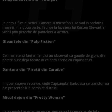
In primul film al seriei, Camera si microfonul se vad in parbrizul
masinii. In a doua parte, firul de la lavaliera lui Kristen Stewart e
vizibil prin pereche de pantaloni a actritei.
Gloantele din "Pulp Fiction"
Cei mai atenti fani ai filmului au observat ca gaurile de glont din
perete sunt deja facute in celebra scena cu impuscaturi.
Dantura din "Piratii din Caraibe"
In doar cateva secunde, dintii Capitanului Barbossa se transforma
din prezentabili in complet distrusi.
Micul dejun din "Pretty Woman"
La inceputul acestei secvente, personajul interpretat de Julia