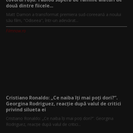
două dintre fiicele...
Matt Damon a transformat premiera sud-coreeană a noului
său film, "Odiseea", într-un adevărat...
Filmnow.ro
Cristiano Ronaldo: „Ce naiba îți mai poți dori?”.
Georgina Rodriguez, reacție după valul de critici
privind silueta ei
Cristiano Ronaldo: „Ce naiba îți mai poți dori?”. Georgina
Rodriguez, reacție după valul de critici...