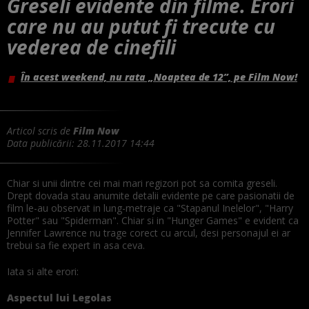
Greseli evidente din filme. Erori
care nu au putut fi trecute cu
vederea de cinefili
În acest weekend, nu rata „Noaptea de 12”, pe Film Now!
Articol scris de
Film Now
Data publicării:
28.11.2017 14:44
Chiar si unii dintre cei mai mari regizori pot sa comita greseli.
Drept dovada stau anumite detalii evidente pe care pasionatii de
film le-au observat in lung-metraje ca "Stapanul Inelelor", "Harry
Potter" sau "Spiderman". Chiar si in "Hunger Games" e evident ca
Jennifer Lawrence nu trage corect cu arcul, desi personajul ei ar
trebui sa fie expert in asa ceva.
Iata si alte erori:
Aspectul lui Legolas