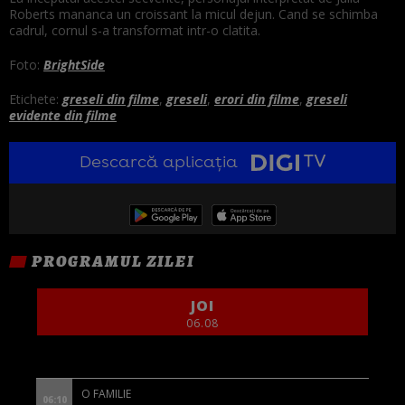
Roberts mananca un croissant la micul dejun. Cand se schimba
cadrul, cornul s-a transformat intr-o clatita.
Foto:
BrightSide
Etichete:
greseli din filme
,
greseli
,
erori din filme
,
greseli
evidente din filme
Descarcă aplicația
PROGRAMUL ZILEI
JOI
06.08
O FAMILIE
06:10