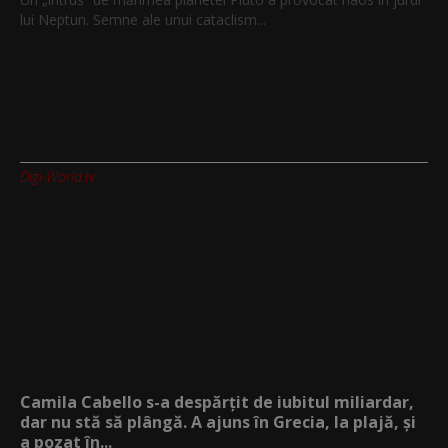
lui Neptun. Semne ale unui cataclism...
Digi-World.tv
Camila Cabello s-a despărțit de iubitul miliardar,
dar nu stă să plângă. A ajuns în Grecia, la plajă, și
a pozat în...