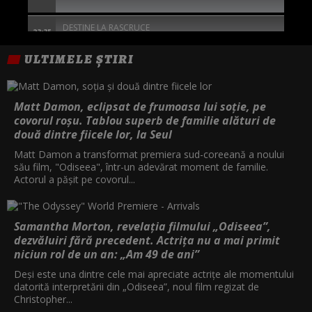
DESTINE LA RASCRUCE
23:35
ULTIMELE ȘTIRI
1992
01:25
TOC TOC
02:55
Matt Damon, eclipsat de frumoasa lui soție, pe
covorul roșu. Tablou superb de familie alături de
BARRON'S COVE - RAZBUNAREA
două dintre fiicele lor, la Seul
04:30
Matt Damon a transformat premiera sud-coreeană a noului
său film, "Odiseea", într-un adevărat moment de familie.
Actorul a pășit pe covorul...
Samantha Morton, revelația filmului „Odiseea”,
dezvăluiri fără precedent. Actrița nu a mai primit
niciun rol de un an: „Am 49 de ani”
Deși este una dintre cele mai apreciate actrițe ale momentului
datorită interpretării din „Odiseea”, noul film regizat de
Christopher...