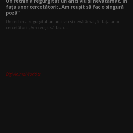
Un rechin a regurgitat un arici viu și nevătămat, în
fața unor cercetători: „Am reușit să fac o singură
poză”
Un rechin a regurgitat un arici viu și nevătămat, în fața unor
cercetători: „Am reușit să fac o...
Digi-AnimalWorld.tv