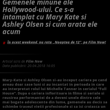
Gemenele minune ale
Hollywood-ului. Ce s-a
intamplat cu Mary Kate si
Ashley Olsen si cum arata ele
acum
În acest weekend, nu rata „Noaptea de 12”, pe Film Now!
Articol scris de
Film Now
Data publicării:
20.04.2018 16:05
Mary-Kate si Ashley Olsen si-au inceput cariera pe cand
aveau doar sase luni si au incantat in perioada in care
au interpretat rolul lui Michelle Tanner in serialul "Full
House". Dupa o cariera infloritoare in filme si seriale si
reusirea performantei de a deveni unele dintre cele
mai bogate adolescente din lume, gemenele au decis sa
schimbe traseul vietii profesionale si sa isi croiasca un