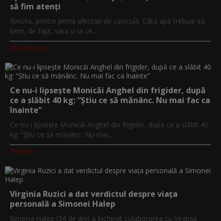
să fim atenți
Rinichii, printre primii afectați de caniculă. Câtă apă trebuie să
bem, de fapt, vara și la ce...
Digi-World.tv
Ce nu-i lipsește Monicăi Anghel din frigider, după
ce a slăbit 40 kg: “Știu ce să mănânc. Nu mai fac ca
înainte”
Ce nu-i lipsește Monicăi Anghel din frigider, după ce a slăbit 40
kg: “Știu ce să mănânc. Nu mai...
ProFM.ro
Virginia Ruzici a dat verdictul despre viața
personală a Simonei Halep
Simona Halep (34 de ani) a încheiat colaborarea cu Virginia