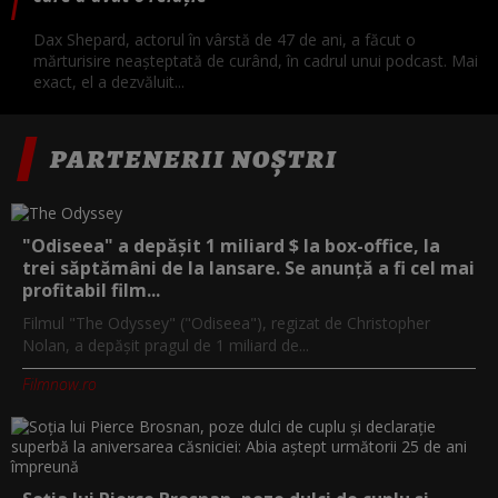
Dax Shepard, actorul în vârstă de 47 de ani, a făcut o
mărturisire neașteptată de curând, în cadrul unui podcast. Mai
exact, el a dezvăluit...
PARTENERII NOȘTRI
"Odiseea" a depășit 1 miliard $ la box-office, la
trei săptămâni de la lansare. Se anunță a fi cel mai
profitabil film...
Filmul "The Odyssey" ("Odiseea"), regizat de Christopher
Nolan, a depăşit pragul de 1 miliard de...
Filmnow.ro