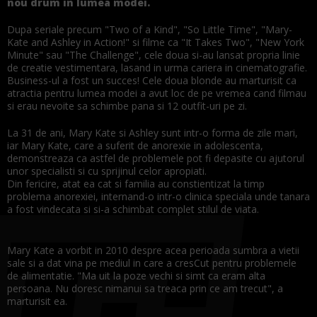
nou drum in lumea modei.
Dupa seriale precum "Two of a Kind", "So Little Time", "Mary-
Kate and Ashley in Action!" si filme ca "It Takes Two", "New York
Minute" sau "The Challenge", cele doua si-au lansat propria linie
de creatie vestimentara, lasand in urma cariera in cinematografie.
Business-ul a fost un succes! Cele doua blonde au marturisit ca
atractia pentru lumea modei a avut loc de pe vremea cand filmau
si erau nevoite sa schimbe pana si 12 outfit-uri pe zi.
La 31 de ani, Mary Kate si Ashley sunt intr-o forma de zile mari,
iar Mary Kate, care a suferit de anorexie in adolescenta,
demonstreaza ca astfel de problemele pot fi depasite cu ajutorul
unor specialisti si cu sprijinul celor apropiati.
Din fericire, atat ea cat si familia au constientizat la timp
problema anorexiei, internand-o intr-o clinica speciala unde tanara
a fost vindecata si si-a schimbat complet stilul de viata.
Mary Kate a vorbit in 2010 despre acea perioada sumbra a vietii
sale si a dat vina pe mediul in care a cresCut pentru problemele
de alimentatie. "Ma uit la poze vechi si simt ca eram alta
persoana. Nu doresc nimanui sa treaca prin ce am trecut", a
marturisit ea.