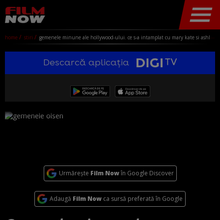
home
stiri
gemenele minune ale hollywood-ului. ce s-a intamplat cu mary kate si ashley olsen si cum arata ele acum
Descarcă aplicația
Urmărește
Film Now
în Google Discover
Adaugă
Film Now
ca sursă preferată în Google