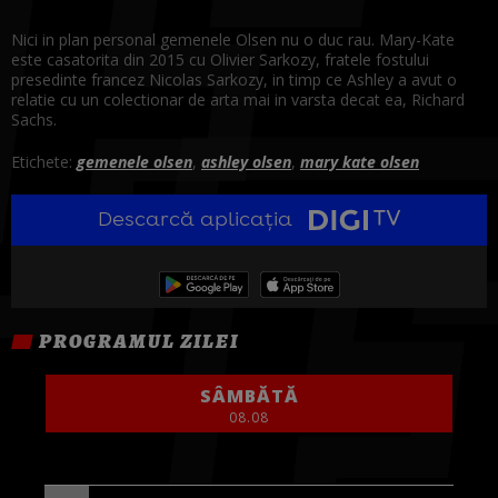
Nici in plan personal gemenele Olsen nu o duc rau. Mary-Kate
este casatorita din 2015 cu Olivier Sarkozy, fratele fostului
presedinte francez Nicolas Sarkozy, in timp ce Ashley a avut o
relatie cu un colectionar de arta mai in varsta decat ea, Richard
Sachs.
Etichete:
gemenele olsen
,
ashley olsen
,
mary kate olsen
Descarcă aplicația
PROGRAMUL ZILEI
SÂMBĂTĂ
08.08