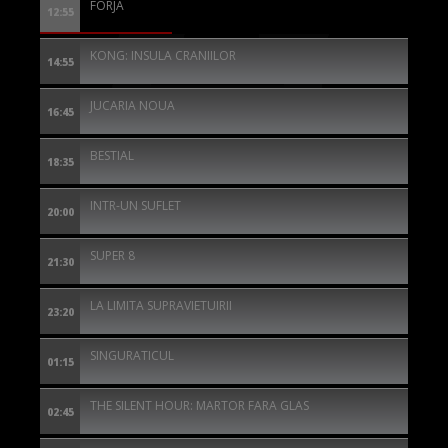
FORJA
12:55
KONG: INSULA CRANIILOR
14:55
JUCARIA NOUA
16:45
BESTIAL
18:35
INTR-UN SUFLET
20:00
SUPER 8
21:30
LA LIMITA SUPRAVIETUIRII
23:20
SINGURATICUL
01:15
THE SILENT HOUR: MARTOR FARA GLAS
02:45