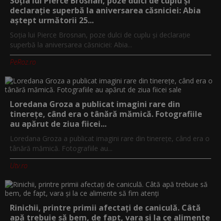
Soția lui Pierce Brosnan, poze dulci de cuplu și
declarație superbă la aniversarea căsniciei: Abia
aștept următorii 25...
Soția lui Pierce Brosnan, poze dulci de cuplu și declarație
superbă la aniversarea căsniciei: Abia...
PeRoz.ro
Loredana Groza a publicat imagini rare din
tinerețe, când era o tânără mămică. Fotografiile
au apărut de ziua fiicei...
Loredana Groza a publicat imagini rare din tinerețe, când era o
tânără mămică. Fotografiile au...
Utv.ro
Rinichii, printre primii afectați de caniculă. Câtă
apă trebuie să bem, de fapt, vara și la ce alimente