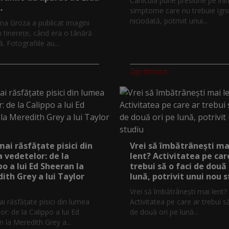
Canicula pune presiune pe ini
.
simptome care nu trebuie ign
niciodată, potrivit unui...
na Groza a publicat imagini
n tinerețe, când era o tânără
 Fotografiile au...
Digi-World.tv
mai răsfățate pisici din
Vrei să îmbătrânești ma
 vedetelor: de la
lent? Activitatea pe car
po a lui Ed Sheeran la
trebui să o faci de două 
ith Grey a lui Taylor
lună, potrivit unui nou 
Vrei să îmbătrânești mai lent?
i răsfățate pisici din lumea
Activitatea pe care ar trebui s
or: de la Calippo a lui Ed
de două ori pe lună...
 la Meredith Grey a...