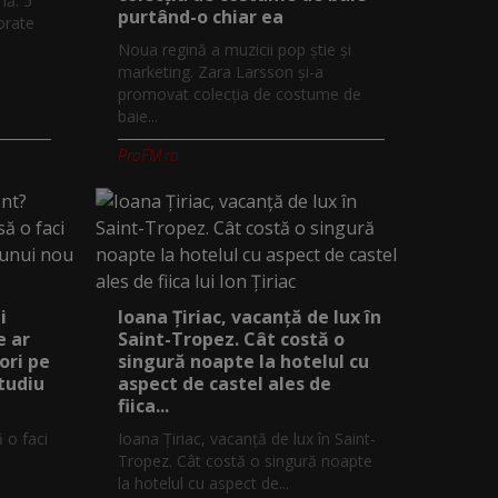
mă. 5
purtând-o chiar ea
orate
Noua regină a muzicii pop știe și
marketing. Zara Larsson și-a
promovat colecția de costume de
baie...
ProFM.ro
i
Ioana Țiriac, vacanță de lux în
e ar
Saint-Tropez. Cât costă o
ori pe
singură noapte la hotelul cu
studiu
aspect de castel ales de
fiica...
ă o faci
Ioana Țiriac, vacanță de lux în Saint-
Tropez. Cât costă o singură noapte
la hotelul cu aspect de...