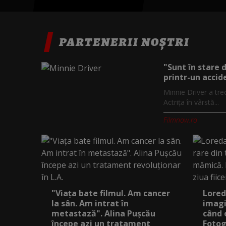
PARTENERII NOȘTRI
"Sunt în stare 
printr-un accide
Minnie Driver a tre
Actrița în vârstă...
Filmnow.ro
"Viața bate filmul. Am cancer
Lored
la sân. Am intrat în
imagi
metastază". Alina Pușcău
când 
începe azi un tratament
Fotog