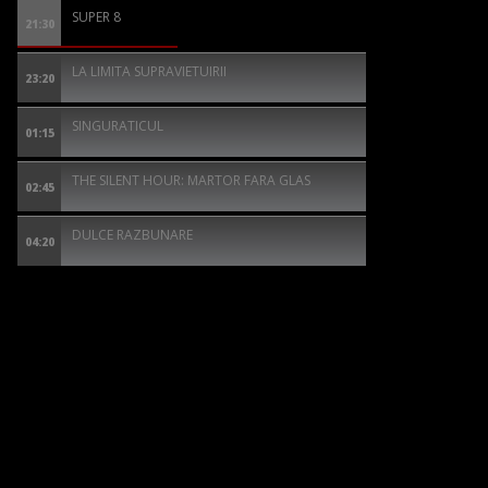
SUPER 8
21:30
LA LIMITA SUPRAVIETUIRII
23:20
SINGURATICUL
01:15
THE SILENT HOUR: MARTOR FARA GLAS
02:45
DULCE RAZBUNARE
04:20