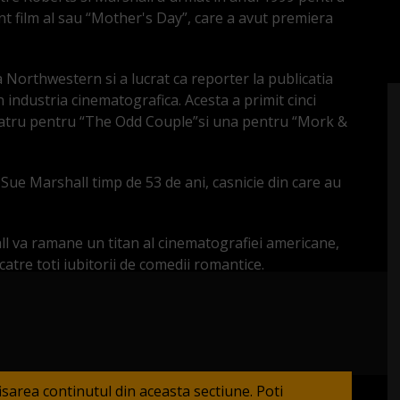
ent film al sau “Mother's Day”, care a avut premiera
 Northwestern si a lucrat ca reporter la publicatia
 industria cinematografica. Acesta a primit cinci
 patru pentru “The Odd Couple”si una pentru “Mork &
Sue Marshall timp de 53 de ani, casnicie din care au
ll va ramane un titan al cinematografiei americane,
catre toti iubitorii de comedii romantice.
fisarea continutul din aceasta sectiune. Poti