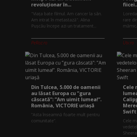
revoluționar în...
fiicei..
"Viața bate filmul. Am cancer la sân.
Loreda
Am intrat în metastază". Alina
rare di
Pușcău începe azi un tratament...
mămică.
PeRoz.ro
Utv.ro
Din Tulcea, 5.000 de oamenii
Cele 
au lăsat Europa cu ”gura
lumea
căscată”: ”Am uimit lumea!”.
Calip
România, VICTORIE uriașă
Mered
Swift
”Asta înseamnă foarte mult pentru
comunitate”.
Cele ma
vedetel
Sheeran