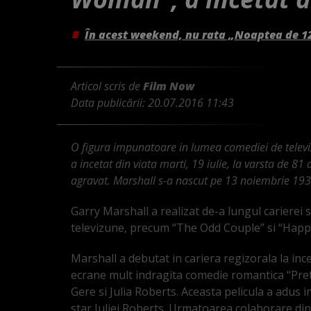
În acest weekend, nu rata „Noaptea de 1
Articol scris de
Film Now
Data publicării:
20.07.2016 11:43
O figura impunatoare in lumea comediei de televizi
a incetat din viata marti, 19 iulie, la varsta de 
agravat. Marshall s-a nascut pe 13 noiembrie 193
Garry Marshall a realizat de-a lungul carierei 
televizune, precum “The Odd Couple” si “Happ
Marshall a debutat in cariera regizorala la ince
ecrane mult indragita comedie romantica “Pret
Gere si Julia Roberts. Aceasta pelicula a adus i
star Juliei Roberts. Urmatoarea colaborare di