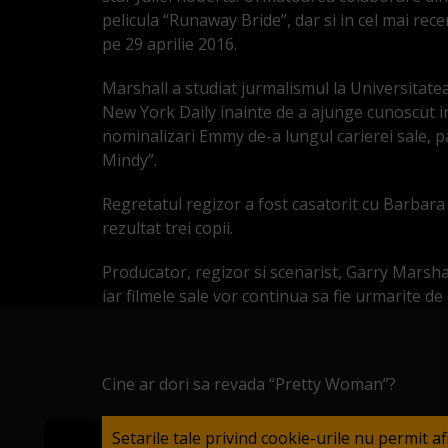
pelicula “Runaway Bride”, dar si in cel mai rec
pe 29 aprilie 2016.
Marshall a studiat jurmalismul la Universitatea
New York Daily inainte de a ajunge cunoscut in
nominalizari Emmy de-a lungul carierei sale,
Mindy”.
Regretatul regizor a fost casatorit cu Barbara 
rezultat trei copii.
Producator, regizor si scenarist, Garry Marsha
iar filmele sale vor continua sa fie urmarite de 
Cine ar dori sa revada “Pretty Woman”?
Setarile tale privind cookie-urile nu permit a