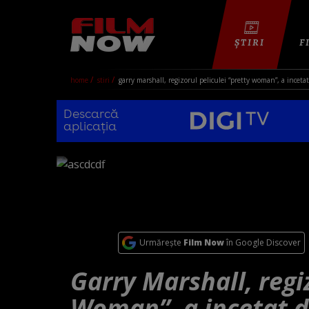
ȘTIRI
F
home
stiri
garry marshall, regizorul peliculei “pretty woman”, a incetat
Descarcă
aplicația
Urmărește
Film Now
în Google Discover
Garry Marshall, regiz
Woman”, a incetat d