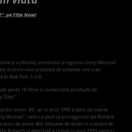
2”, pe Film Now!
une si a filmului, scenaristul si regizorul Garry Marshall
81 ani, in urma unor probleme de sanatate care s-au
4 in New York, S.U.A.
sale peste 18 filme si numeroase productii de
y Days”.
putul anilor '80, iar in anul 1990 a adus pe marile
ty Woman”, care i-a avut ca protagonisti pe Richard
ncasari de peste 400 milioane de dolari si statutul de
ntre Roberts si Marshall a urmat in anul 1999 pentru