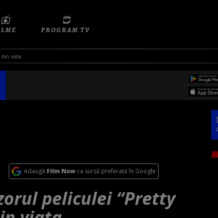
ILME
PROGRAM TV
 din viata
Adaugă
Film Now
ca sursă preferată în Google
orul peliculei “Pretty
in viata