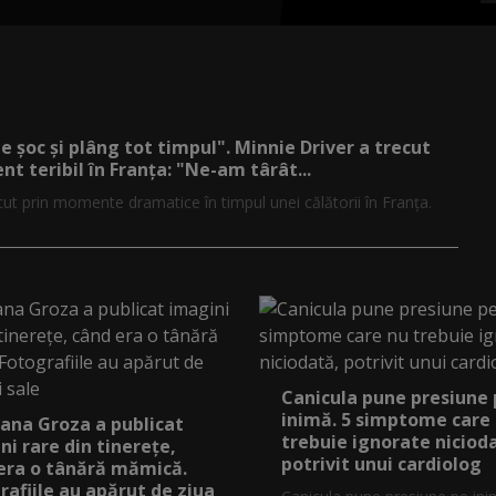
de șoc și plâng tot timpul". Minnie Driver a trecut
nt teribil în Franța: "Ne-am târât...
cut prin momente dramatice în timpul unei călătorii în Franța.
Canicula pune presiune
inimă. 5 simptome care
ana Groza a publicat
trebuie ignorate niciod
ni rare din tinerețe,
potrivit unui cardiolog
era o tânără mămică.
rafiile au apărut de ziua