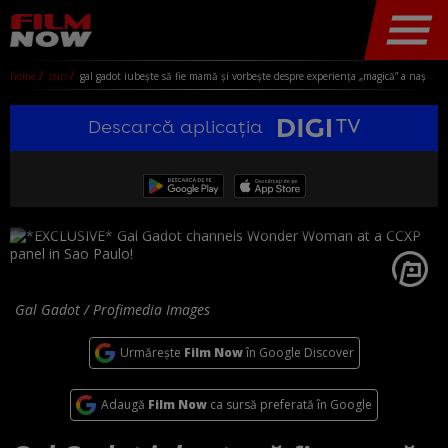
home
stiri
gal gadot iubește să fie mamă și vorbește despre experiența „magică” a nașterii: „aș naște o dată pe săptămână dacă aș putea”
Descarcă aplicația
Gal Gadot / Profimedia Images
Urmărește
Film Now
în Google Discover
Adaugă
Film Now
ca sursă preferată în Google