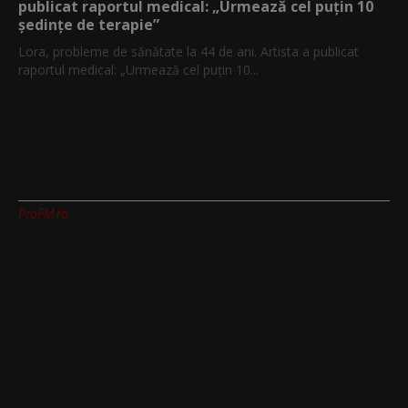
publicat raportul medical: „Urmează cel puțin 10
ședințe de terapie”
Lora, probleme de sănătate la 44 de ani. Artista a publicat
raportul medical: „Urmează cel puțin 10...
ProFM.ro