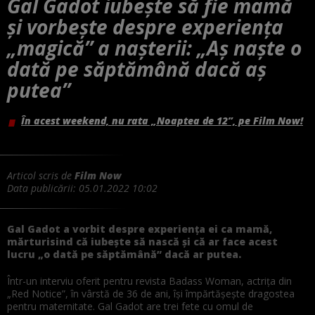
Gal Gadot iubește să fie mamă
și vorbește despre experiența
„magică” a nașterii: „Aș naște o
dată pe săptămână dacă aș
putea”
În acest weekend, nu rata „Noaptea de 12”, pe Film Now!
Articol scris de
Film Now
Data publicării:
05.01.2022 10:02
Gal Gadot a vorbit despre experiența ei ca mamă,
mărturisind că iubește să nască și că ar face acest
lucru „o dată pe săptămână” dacă ar putea.
Într-un interviu oferit pentru revista Badass Woman, actrița din
„Red Notice”, în vârstă de 36 de ani, își împărtășește dragostea
pentru maternitate. Gal Gadot are trei fete cu omul de