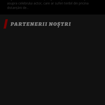
asupra celebrului actor, care ar suferi teribil din pricina
distanțării de...
PARTENERII NOȘTRI