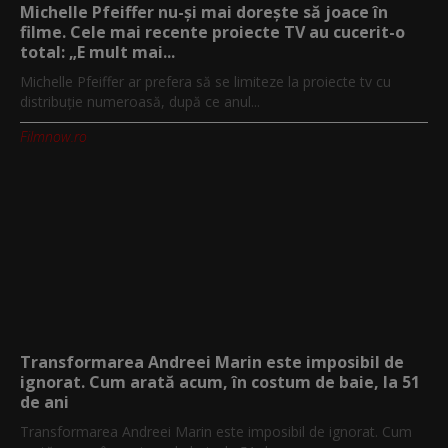
Michelle Pfeiffer nu-și mai dorește să joace în
filme. Cele mai recente proiecte TV au cucerit-o
total: „E mult mai...
Michelle Pfeiffer ar prefera să se limiteze la proiecte tv cu
distribuție numeroasă, după ce anul...
Filmnow.ro
Transformarea Andreei Marin este imposibil de
ignorat. Cum arată acum, în costum de baie, la 51
de ani
Transformarea Andreei Marin este imposibil de ignorat. Cum