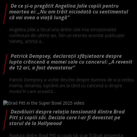
De ce și-a pregătit Angelina Jolie copiii pentru
moartea ei: „Nu am trăit niciodată cu sentimentul
că voi avea o viață lungă”
Angelina Jolie a făcut una dintre cele mai emoționante
confesiuni din ultimii ani. Într-un interviu acordat publicației
Variety, actrița a...
Patrick Dempsey, declarații sfâșietoare despre
lupta crâncenă a mamei sale cu cancerul: „A revenit
de 12 ori, a fost devastator”
Patrick Dempsey a vorbit deschis despre durerea de a-și vedea
mama, Amanda, luptând ani la rând cu cancerul și despre
modul în care această...
Dezvăluiri despre relația tensionată dintre Brad
Pitt și copiii săi. Decizia care l-ar fi devastat pe
starul de la Hollywood
Ruptura dintre Brad Pitt și copiii săi și-ar fi lăsat amprenta