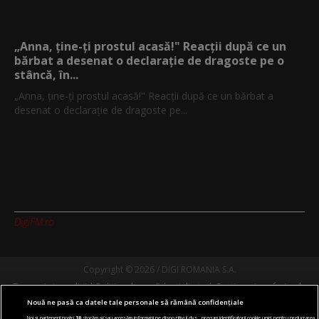
„Anna, ţine-ţi prostul acasă!" Reacţii după ce un
bărbat a desenat o declaraţie de dragoste pe o
stâncă, în...
„Anna, ţine-ţi prostul acasă!" Reacţii după ce un bărbat a
desenat o declaraţie de dragoste pe...
DigiFM.ro
Copyright © 2026 / DIGI ROMANIA S.A.
Termeni si conditii
Politica de confidentialitate
Gestionați preferințele
Nouă ne pasă ca datele tale personale să rămână confidențiale
Comunicate de presă
Abonare Digi TV
Contact/Info
Codul etic
Noi și partenerii noștri
30
stocăm și/sau accesăm informații pe dispozitivul dvs., precum identificatorii cookie unici pentru prelucrarea