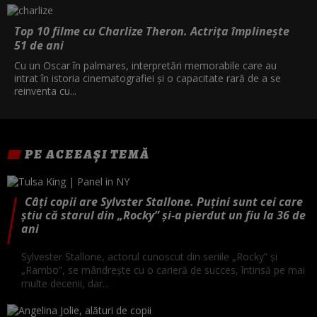
Top 10 filme cu Charlize Theron. Actrița împlinește
51 de ani
Cu un Oscar în palmares, interpretări memorabile care au
intrat în istoria cinematografiei și o capacitate rară de a se
reinventa cu...
PE ACEEAȘI TEMĂ
Câți copii are Sylvster Stallone. Puțini sunt cei care
știu că starul din „Rocky” și-a pierdut un fiu la 36 de
ani
Sylvester Stallone, actorul cunoscut din seriile „Rocky” și
„Rambo”, se mândrește cu o carieră de succes, întinsă pe mai
multe decenii, dar...