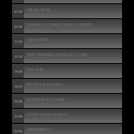
UN CAL DE VIS
07:50
DORA IN CAUTAREA ORASULUI SECRET
09:40
UNCHARTED
11:20
JERRY SI MARGE CASTIGA LA LOTERIE
13:10
TOP GUN
14:40
PROIECTUL ALMANAC
18:20
RAZBOI IN BUCATARIE
20:00
A FOST ODATA-N SOHO
22:00
EXPERIMENTUL
23:50