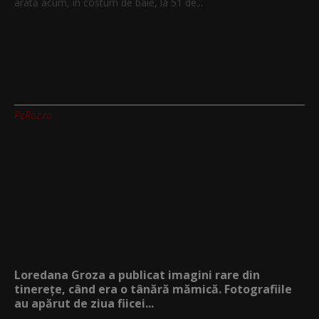
arată acum, în costum de baie, la 51 de...
PeRoz.ro
Loredana Groza a publicat imagini rare din
tinerețe, când era o tânără mămică. Fotografiile
au apărut de ziua fiicei...