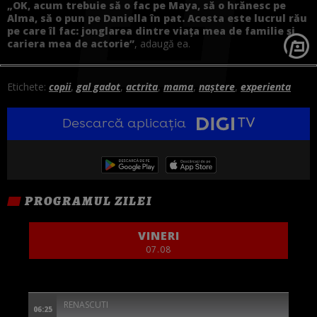
„OK, acum trebuie să o fac pe Maya, să o hrănesc pe
Alma, să o pun pe Daniella în pat. Acesta este lucrul rău
pe care îl fac: jonglarea dintre viața mea de familie și
cariera mea de actorie”
, adaugă ea.
Etichete:
copii
,
gal gadot
,
actrita
,
mama
,
naștere
,
experienta
Descarcă aplicația
PROGRAMUL ZILEI
VINERI
07.08
RENASCUTI
06:25