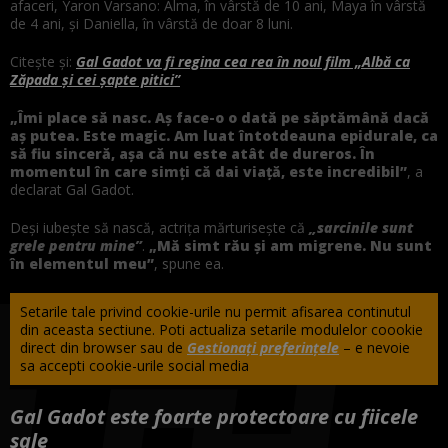
afaceri, Yaron Varsano: Alma, în vârstă de 10 ani, Maya în vârstă
de 4 ani, și Daniella, în vârstă de doar 8 luni.
Citește și:
Gal Gadot va fi regina cea rea în noul film „Albă ca
Zăpada și cei șapte pitici”
„Îmi place să nasc. Aș face-o o dată pe săptămână dacă
aș putea. Este magic. Am luat întotdeauna epidurale, ca
să fiu sinceră, așa că nu este atât de dureros. În
momentul în care simți că dai viață, este incredibil”
, a
declarat Gal Gadot.
Deși iubește să nască, actrița mărturisește că
„sarcinile sunt
grele pentru mine”
.
„Mă simt rău și am migrene. Nu sunt
în elementul meu”
, spune ea.
Setarile tale privind cookie-urile nu permit afisarea continutul
din aceasta sectiune. Poti actualiza setarile modulelor coookie
direct din browser sau de
Gestionați preferințele
– e nevoie
sa accepti cookie-urile social media
Gal Gadot este foarte protectoare cu fiicele
sale