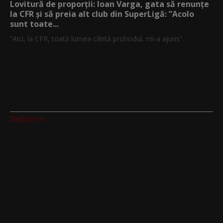
Lovitură de proporții: Ioan Varga, gata să renunțe
la CFR și să preia alt club din SuperLigă: ”Acolo
sunt toate...
”Aici, la CFR, toată lumea cântă prohodul, mi-a ajuns”.
DigiSport.ro