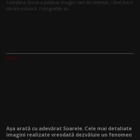
Loredana Groza a publicat imagini rare din tinerețe, când era o
tânără mămică. Fotografiile au...
Utv.ro
Așa arată cu adevărat Soarele. Cele mai detaliate
imagini realizate vreodată dezvăluie un fenomen