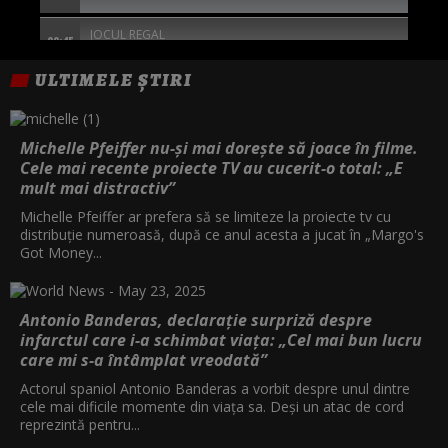
JOCUL REGAL
00:45
ULTIMELE ȘTIRI
GREU DE UCIS 2
02:30
EXCEPTIA
04:30
Michelle Pfeiffer nu-și mai dorește să joace în filme.
Cele mai recente proiecte TV au cucerit-o total: „E
mult mai distractiv”
Michelle Pfeiffer ar prefera să se limiteze la proiecte tv cu
distribuție numeroasă, după ce anul acesta a jucat în „Margo's
Got Money...
Antonio Banderas, declarație surpriză despre
infarctul care i-a schimbat viața: „Cel mai bun lucru
care mi s-a întâmplat vreodată”
Actorul spaniol Antonio Banderas a vorbit despre unul dintre
cele mai dificile momente din viața sa. Deși un atac de cord
reprezintă pentru...