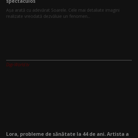
spectaculos
Așa arată cu adevărat Soarele. Cele mai detaliate imagini
realizate vreodată dezvăluie un fenomen...
Digi-World.tv
Lora, probleme de sănătate la 44 de ani. Artista a