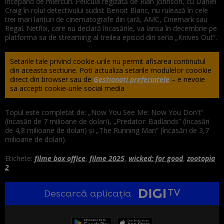
începând de miercuri. Pelicula regizată de Rian Johnson, cu Daniel
Craig în rolul detectivului sudist Benoit Blanc, nu rulează în cele
trei mari lanţuri de cinematografe din ţară, AMC, Cinemark sau
Regal. Netflix, care nu declară încasările, va lansa în decembrie pe
platforma sa de streaming al treilea episod din seria „Knives Out”.
Setarile tale privind cookie-urile nu permit afisarea continutul
din aceasta sectiune. Poti actualiza setarile modulelor coookie
direct din browser sau de
Gestionați preferințele
– e nevoie
sa accepti cookie-urile social media
Topul este completat de: „Now You See Me: Now You Don't”
(încasări de 7 milioane de dolari), „Predator: Badlands” (încasări
de 4,8 milioane de dolari) şi „The Running Man” (încasări de 3,7
milioane de dolari).
Etichete:
filme box office
,
filme 2025
,
wicked: for good
,
zootopia
2
Descarcă aplicația