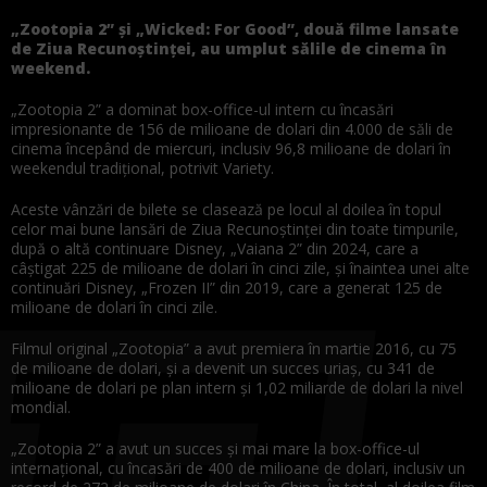
„Zootopia 2” şi „Wicked: For Good”, două filme lansate
de Ziua Recunoştinţei, au umplut sălile de cinema în
weekend.
„Zootopia 2” a dominat box-office-ul intern cu încasări
impresionante de 156 de milioane de dolari din 4.000 de săli de
cinema începând de miercuri, inclusiv 96,8 milioane de dolari în
weekendul tradiţional, potrivit Variety.
Aceste vânzări de bilete se clasează pe locul al doilea în topul
celor mai bune lansări de Ziua Recunoştinţei din toate timpurile,
după o altă continuare Disney, „Vaiana 2” din 2024, care a
câştigat 225 de milioane de dolari în cinci zile, şi înaintea unei alte
continuări Disney, „Frozen II” din 2019, care a generat 125 de
milioane de dolari în cinci zile.
Filmul original „Zootopia” a avut premiera în martie 2016, cu 75
de milioane de dolari, şi a devenit un succes uriaş, cu 341 de
milioane de dolari pe plan intern şi 1,02 miliarde de dolari la nivel
mondial.
„Zootopia 2” a avut un succes şi mai mare la box-office-ul
internaţional, cu încasări de 400 de milioane de dolari, inclusiv un