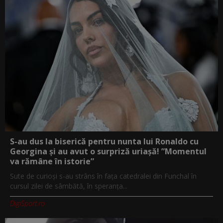
S-au dus la biserică pentru nunta lui Ronaldo cu
Georgina și au avut o surpriză uriașă! ”Momentul
va rămâne în istorie”
Sute de curioși s-au strâns în fața catedralei din Funchal în
cursul zilei de sâmbătă, în speranța...
DigiSport.ro