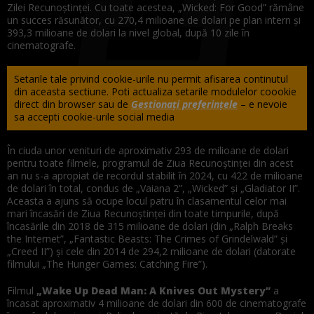
Zilei Recunoştinţei. Cu toate acestea, „Wicked: For Good” rămâne
un succes răsunător, cu 270,4 milioane de dolari pe plan intern şi
393,3 milioane de dolari la nivel global, după 10 zile în
cinematografe.
Setarile tale privind cookie-urile nu permit afisarea continutul
din aceasta sectiune. Poti actualiza setarile modulelor coookie
direct din browser sau de
Gestionați preferințele
– e nevoie
sa accepti cookie-urile social media
În ciuda unor venituri de aproximativ 293 de milioane de dolari
pentru toate filmele, programul de Ziua Recunoştinţei din acest
an nu s-a apropiat de recordul stabilit în 2024, cu 422 de milioane
de dolari în total, condus de „Vaiana 2”, „Wicked” şi „Gladiator II”.
Aceasta a ajuns să ocupe locul patru în clasamentul celor mai
mari încasări de Ziua Recunoştinţei din toate timpurile, după
încasările din 2018 de 315 milioane de dolari (din „Ralph Breaks
the Internet”, „Fantastic Beasts: The Crimes of Grindelwald” şi
„Creed II”) şi cele din 2014 de 294,2 milioane de dolari (datorate
filmului „The Hunger Games: Catching Fire”).
Filmul
„Wake Up Dead Man: A Knives Out Mystery”
a
încasat aproximativ 4 milioane de dolari din 600 de cinematografe