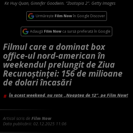
Ke Huy Quan, Ginnifer Goodwin. “Zootopia 2”. Getty Images
Urmărește
Film Now
în Google Discover
Adaugă
Film Now
ca sursă preferată în Google
Filmul care a dominat box
office-ul nord-american în
weekendul prelungit de Ziua
Recunoştinței: 156 de milioane
de dolari încasări
În acest weekend, nu rata „Noaptea de 12”, pe Film Now!
Articol scris de
Film Now
Data publicării:
02.12.2025 11:06