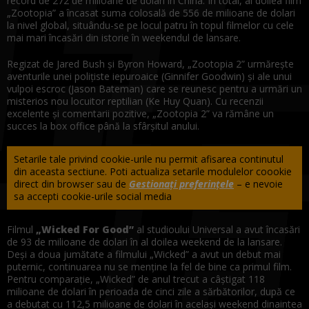
record de 272 de milioane de dolari în China. În total, al doilea film
„Zootopia” a încasat suma colosală de 556 de milioane de dolari
la nivel global, situându-se pe locul patru în topul filmelor cu cele
mai mari încasări din istorie în weekendul de lansare.
Regizat de Jared Bush şi Byron Howard, „Zootopia 2” urmăreşte
aventurile unei poliţiste iepuroaice (Ginnifer Goodwin) şi ale unui
vulpoi escroc (Jason Bateman) care se reunesc pentru a urmări un
misterios nou locuitor reptilian (Ke Huy Quan). Cu recenzii
excelente şi comentarii pozitive, „Zootopia 2” va rămâne un
succes la box office până la sfârşitul anului.
Setarile tale privind cookie-urile nu permit afisarea continutul
din aceasta sectiune. Poti actualiza setarile modulelor coookie
direct din browser sau de
Gestionați preferințele
– e nevoie
sa accepti cookie-urile social media
Filmul
„Wicked For Good”
al studioului Universal a avut încasări
de 93 de milioane de dolari în al doilea weekend de la lansare.
Deşi a doua jumătate a filmului „Wicked” a avut un debut mai
puternic, continuarea nu se menţine la fel de bine ca primul film.
Pentru comparaţie, „Wicked” de anul trecut a câştigat 118
milioane de dolari în perioada de cinci zile a sărbătorilor, după ce
a debutat cu 112,5 milioane de dolari în acelaşi weekend dinaintea