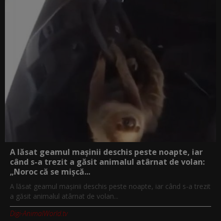
A lăsat geamul mașinii deschis peste noapte, iar
când s-a trezit a găsit animalul atârnat de volan:
„Noroc că se mișcă...
A lăsat geamul mașinii deschis peste noapte, iar când s-a trezit
a găsit animalul atârnat de volan...
Digi-AnimalWorld.tv