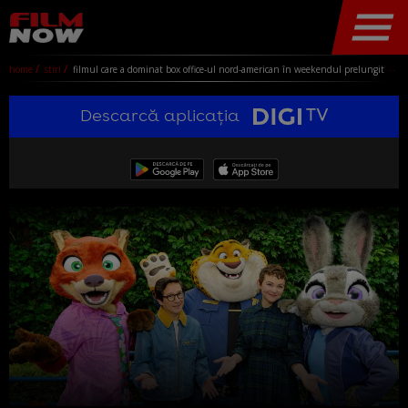
home
stiri
filmul care a dominat box office-ul nord-american în weekendul prelungit de ziua recunoştinței: 156 de milioane de dolari încasări
Descarcă aplicația