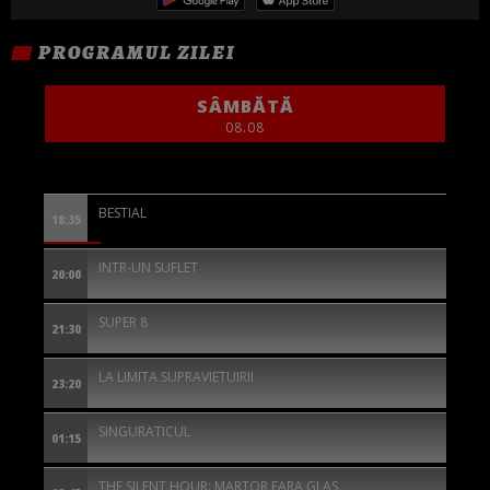
PROGRAMUL ZILEI
SÂMBĂTĂ
08.08
BESTIAL
18:35
INTR-UN SUFLET
20:00
SUPER 8
21:30
LA LIMITA SUPRAVIETUIRII
23:20
SINGURATICUL
01:15
THE SILENT HOUR: MARTOR FARA GLAS