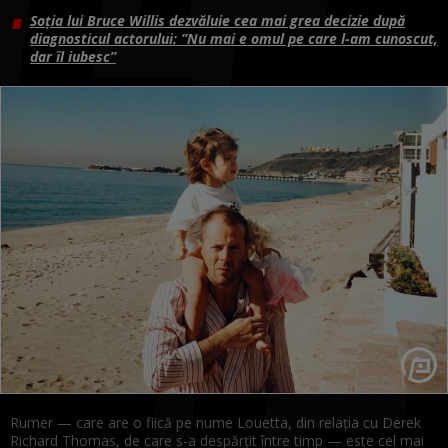
Soția lui Bruce Willis dezvăluie cea mai grea decizie după
diagnosticul actorului: ”Nu mai e omul pe care l-am cunoscut,
dar îl iubesc”
Rumer — care are o fiică pe nume Louetta, din relația cu Derek
Richard Thomas, de care s-a despărțit între timp — este cel mai