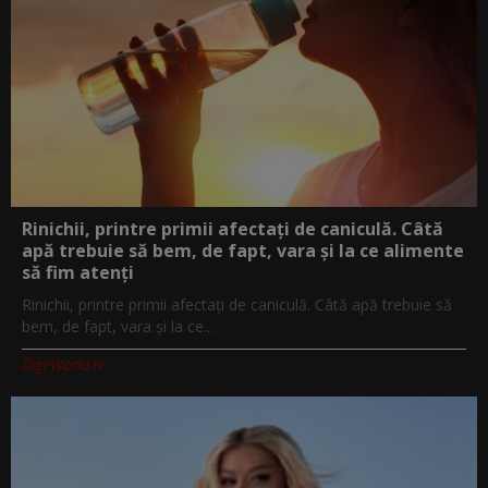
Rinichii, printre primii afectați de caniculă. Câtă
apă trebuie să bem, de fapt, vara și la ce alimente
să fim atenți
Rinichii, printre primii afectați de caniculă. Câtă apă trebuie să
bem, de fapt, vara și la ce...
Digi-World.tv