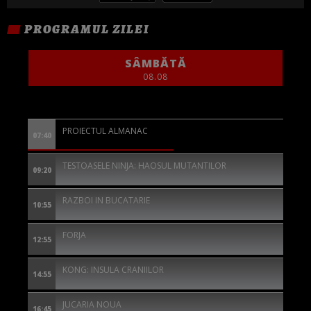
PROGRAMUL ZILEI
SÂMBĂTĂ
08.08
PROIECTUL ALMANAC
07:40
TESTOASELE NINJA: HAOSUL MUTANTILOR
09:20
RAZBOI IN BUCATARIE
10:55
FORJA
12:55
KONG: INSULA CRANIILOR
14:55
JUCARIA NOUA
16:45