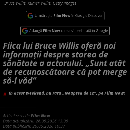
Bruce Willis, Rumer Willis. Getty Images
Urmărește
Film Now
în Google Discover
Adaugă
Film Now
ca sursă preferată în Google
Fiica lui Bruce Willis oferă noi
informații despre starea de
sănătate a actorului. „Sunt atât
de recunoscătoare că pot merge
să-l văd”
În acest weekend, nu rata „Noaptea de 12”, pe Film Now!
Articol scris de
Film Now
Data actualizării:
26.05.2026 13:35
Data publicării:
26.05.2026 10:37