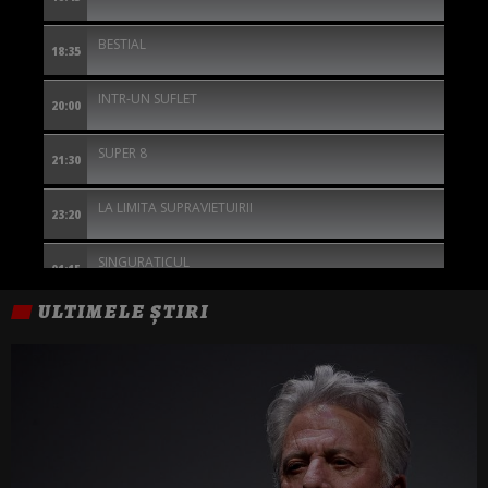
BESTIAL
18:35
INTR-UN SUFLET
20:00
SUPER 8
21:30
LA LIMITA SUPRAVIETUIRII
23:20
SINGURATICUL
01:15
ULTIMELE ȘTIRI
THE SILENT HOUR: MARTOR FARA GLAS
02:45
DULCE RAZBUNARE
04:20