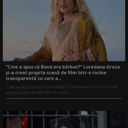
“Cine a spus că Bond era bărbat?” Loredana Groza
și-a creat propria scenă de film într-o rochie
transparentă cu care a...
“Cine a spus că Bond era bărbat?” Loredana Groza și-a creat
propria scenă de film într-o rochie...
ProFM.ro