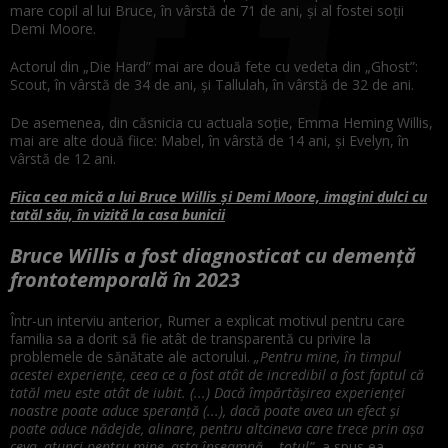
mare copil al lui Bruce, în vârstă de 71 de ani, și al fostei soții
Demi Moore.
Actorul din „Die Hard” mai are două fete cu vedeta din „Ghost”:
Scout, în vârstă de 34 de ani, și Tallulah, în vârstă de 32 de ani.
De asemenea, din căsnicia cu actuala soție, Emma Heming Willis,
mai are alte două fiice: Mabel, în vârstă de 14 ani, și Evelyn, în
vârstă de 12 ani.
Fiica cea mică a lui Bruce Willis și Demi Moore, imagini dulci cu
tatăl său, în vizită la casa bunicii
Bruce Willis a fost diagnosticat cu demenţă
frontotemporală în 2023
Într-un interviu anterior, Rumer a explicat motivul pentru care
familia sa a dorit să fie atât de transparentă cu privire la
problemele de sănătate ale actorului.
„Pentru mine, în timpul
acestei experienţe, ceea ce a fost atât de incredibil a fost faptul că
tatăl meu este atât de iubit. (...) Dacă împărtăşirea experienţei
noastre poate aduce speranţă (...), dacă poate avea un efect şi
poate aduce nădejde, alinare, pentru altcineva care trece prin aşa
ceva, atunci pentru mine, asta înseamnă... totul”
, a spus ea.