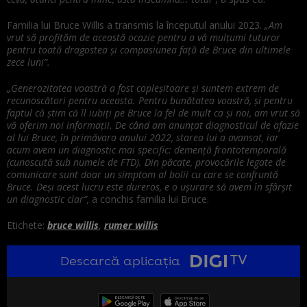
Familia lui Bruce Willis a transmis la începutul anului 2023.
„Am
vrut să profităm de această ocazie pentru a vă mulţumi tuturor
pentru toată dragostea şi compasiunea faţă de Bruce din ultimele
zece luni”.
„Generozitatea voastră a fost copleşitoare şi suntem extrem de
recunoscători pentru aceasta. Pentru bunătatea voastră, şi pentru
faptul că ştim că îl iubiţi pe Bruce la fel de mult ca şi noi, am vrut să
vă oferim noi informaţii. De când am anunţat diagnosticul de afazie
al lui Bruce, în primăvara anului 2022, starea lui a avansat, iar
acum avem un diagnostic mai specific: demenţă frontotemporală
(cunoscută sub numele de FTD). Din păcate, provocările legate de
comunicare sunt doar un simptom al bolii cu care se confruntă
Bruce. Deşi acest lucru este dureros, e o uşurare să avem în sfârşit
un diagnostic clar”,
a conchis familia lui Bruce.
Etichete:
bruce willis
,
rumer willis
Descarcă aplicația