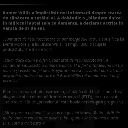
Rumer Willis a împărtășit noi informații despre starea
de sănătate a tatălui ei. A dobândit o „blândețe dulce”
în mijlocul luptei sale cu demența, a declarat actrița în
vârstă de 37 de ani.
„Sunt atât de recunoscătoare că pot merge să-l văd”,
a spus fiica lui
Demi Moore și a lui Bruce Willis, în timpul unui discuții la
podcastul „The Inside Edit”.
„Chiar dacă acum e diferit, sunt atât de recunoscătoare”,
a
continuat ea
. „Există o blândețe dulce. El a fost întotdeauna un tip
macho și există un fel de ...fragilitate nu este cuvântul potrivit, mai
degrabă o tandrețe pe care a fi Bruce Willis cel dinainte nu i-ar fi
permis-o”.
Rumer a remarcat, de asemenea, că până când tatăl ei nu a fost
diagnosticat cu demență frontotemporală (FTD), ea nu a avut
„nicio idee” cât de „prevalentă” este boala neurologică progresivă.
„Mi se pare o nebunie”,
i-a spus ea gazdei Maeve Reilly.
„Atât de
mulți oameni vin la mine acum și îmi spun: «Unchiul meu a avut
DFT. Tata a avut asta.»”