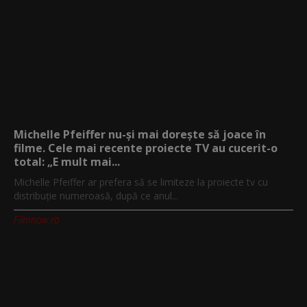
Michelle Pfeiffer nu-și mai dorește să joace în
filme. Cele mai recente proiecte TV au cucerit-o
total: „E mult mai...
Michelle Pfeiffer ar prefera să se limiteze la proiecte tv cu
distribuție numeroasă, după ce anul...
Filmnow.ro