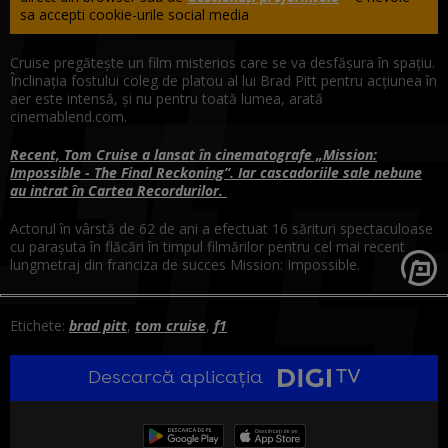
sa accepti cookie-urile social media
Cruise pregătește un film misterios care se va desfășura în spațiu.
Înclinația fostului coleg de platou al lui Brad Pitt pentru acțiunea în
aer este intensă, și nu pentru toată lumea, arată
cinemablend.com.
Recent, Tom Cruise a lansat în cinematografe „Mission:
Impossible - The Final Reckoning”. Iar cascadoriile sale nebune
au intrat în Cartea Recordurilor.
Actorul în vârstă de 62 de ani a efectuat 16 sărituri spectaculoase
cu parașuta în flăcări în timpul filmărilor pentru cel mai recent
lungmetraj din franciza de succes Mission: Impossible.
Etichete:
brad pitt
,
tom cruise
,
f1
Descarcă aplicația