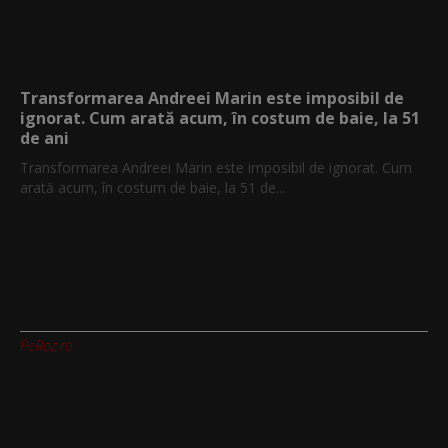
Transformarea Andreei Marin este imposibil de
ignorat. Cum arată acum, în costum de baie, la 51
de ani
Transformarea Andreei Marin este imposibil de ignorat. Cum
arată acum, în costum de baie, la 51 de...
PeRoz.ro