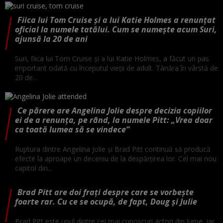
Fiica lui Tom Cruise și a lui Katie Holmes a renunțat
oficial la numele tatălui. Cum se numește acum Suri,
ajunsă la 20 de ani
Suri, fiica lui Tom Cruise și a lui Katie Holmes, a făcut un pas
important odată cu începutul vieții de adult. Tânăra în vârstă de
20 de...
Ce părere are Angelina Jolie despre decizia copiilor
ei de a renunța, pe rând, la numele Pitt: „Vrea doar
ca toată lumea să se vindece”
Ruptura dintre Angelina Jolie și Brad Pitt continuă să producă
efecte la aproape un deceniu de la despărțirea lor. Cel mai nou
capitol din...
Brad Pitt are doi frați despre care se vorbește
foarte rar. Cu ce se ocupă, de fapt, Doug și Julie
Brad Pitt este unul dintre cei mai cunoscuți actori din lume, iar