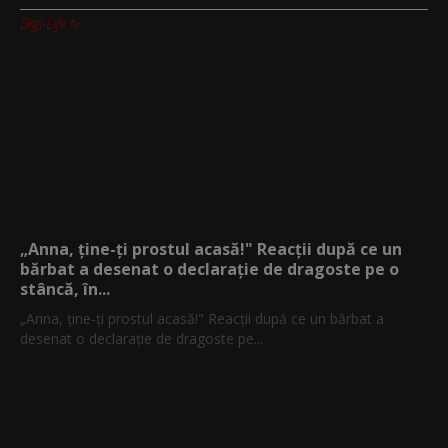
Digi-Life.tv
„Anna, ţine-ţi prostul acasă!" Reacţii după ce un
bărbat a desenat o declaraţie de dragoste pe o
stâncă, în...
„Anna, ţine-ţi prostul acasă!" Reacţii după ce un bărbat a
desenat o declaraţie de dragoste pe...