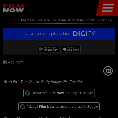
home
stiri
fanii vor să-i vadă împreună într-un film de acțiune. ce condiție pune brad pitt pentru a juca din nou alături de tom cruise
Descarcă aplicația
Brad Pitt, Tom Cruise. Getty Images/Profimedia
Urmărește
Film Now
în Google Discover
Adaugă
Film Now
ca sursă preferată în Google