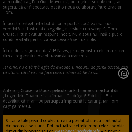
adrenalină ca „Top Gun: Maverick”, pe rețelele sociale mulți au
sugerat că ar fi spectaculoasă o nouă colaborare între Brad și
Tom.
În acest context, întrebat de un reporter dacă va mai lucra
vreodată cu fostul lui coleg din „Interviu cu un vampir”, Tom
Cruise, Pitt a avut un răspuns inedit. Nu a spus nu, însă a pus o
condiție vitală pentru ca așa ceva să se întâmple.
Într-o declarație acordată E! News, protagonistul celui mai recent
film al regizorului Joseph Kosinski a transmis:
„Ei bine, nu o să mă agăț de avioane și nebunii de genul acesta, așa
că atunci când va mai face ceva, trebuie să fie la sol”.
Anterior, Cruise i-a lăudat pelicula lui Pitt, iar acum actorul din
„Legendele Toamnei” a afirmat: „Ce drăguț! E dulce”. El a
dezvăluit că în anii 90 participau împreună la carting, iar Tom
câștiga mereu.
Setarile tale privind cookie-urile nu permit afisarea continutul
din aceasta sectiune. Poti actualiza setarile modulelor coookie
direct din browser sau de
Gestionați preferințele
– e nevoie