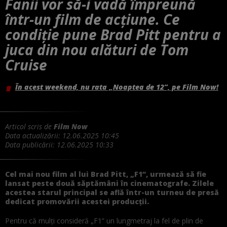
Fanii vor să-i vadă împreună
într-un film de acțiune. Ce
condiție pune Brad Pitt pentru a
juca din nou alături de Tom
Cruise
În acest weekend, nu rata „Noaptea de 12”, pe Film Now!
Articol scris de
Film Now
Data actualizării:
12.06.2025 10:45
Data publicării:
12.06.2025 10:33
Cel mai nou film al lui Brad Pitt, „F1”, urmează să fie
lansat peste două săptămâni în cinematografe. Zilele
acestea starul principal se află într-un turneu de presă
dedicat promovării acestei producții.
Pentru că mulți consideră „F1” un lungmetraj la fel de plin de