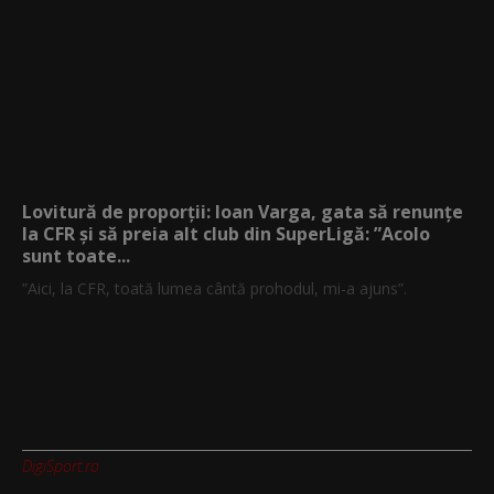
Lovitură de proporții: Ioan Varga, gata să renunțe
la CFR și să preia alt club din SuperLigă: ”Acolo
sunt toate...
”Aici, la CFR, toată lumea cântă prohodul, mi-a ajuns”.
DigiSport.ro