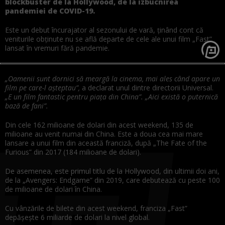
blockbuster de la Hollywood, de la izbucnirea
pandemiei de COVID-19.
Este un debut încurajator al sezonului de vară, ținând cont că
veniturile obținute nu se află departe de cele ale unui film „Fast”
lansat în vremuri fără pandemie.
„Oamenii sunt dornici să meargă la cinema, mai ales când apare un
film pe care-l așteptau”,
a declarat unul dintre directorii Universal.
„E un film fantastic pentru piața din China”. „Aici există o puternică
bază de fani”.
Din cele 162 milioane de dolari din acest weekend, 135 de
milioane au venit numai din China. Este a doua cea mai mare
lansare a unui film din această franciză, după „The Fate of the
Furious” din 2017 (184 milioane de dolari).
De asemenea, este primul titlu de la Hollywood, din ultimii doi ani,
de la „Avengers: Endgame” din 2019, care debutează cu peste 100
de milioane de dolari în China.
Cu vânzările de bilete din acest weekend, franciza „Fast”
depășește 6 miliarde de dolari la nivel global.