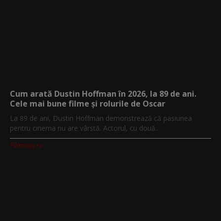
Cum arată Dustin Hoffman în 2026, la 89 de ani.
Cele mai bune filme și rolurile de Oscar
La 89 de ani, Dustin Hoffman demonstrează că pasiunea
pentru cinema nu are vârstă. Actorul, cu două...
Filmnow.ro