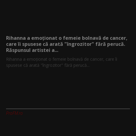
Rihanna a emoționat o femeie bolnavă de cancer,
care îi spusese că arată "îngrozitor" fără perucă.
Răspunsul artistei a...
Rihanna a emoționat o femeie bolnavă de cancer, care îi
spusese că arată "îngrozitor" fără perucă...
ProFM.ro