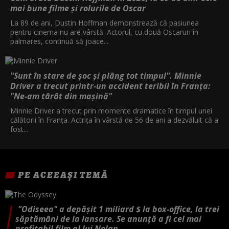
mai bune filme și rolurile de Oscar
La 89 de ani, Dustin Hoffman demonstrează că pasiunea
pentru cinema nu are vârstă. Actorul, cu două Oscaruri în
palmares, continuă să joace...
"Sunt în stare de șoc și plâng tot timpul". Minnie
Driver a trecut printr-un accident teribil în Franța:
"Ne-am târât din mașină"
Minnie Driver a trecut prin momente dramatice în timpul unei
călătorii în Franța. Actrița în vârstă de 56 de ani a dezvăluit că a
fost...
PE ACEEAȘI TEMĂ
"Odiseea" a depășit 1 miliard $ la box-office, la trei
săptămâni de la lansare. Se anunță a fi cel mai
profitabil film al lui Nolan