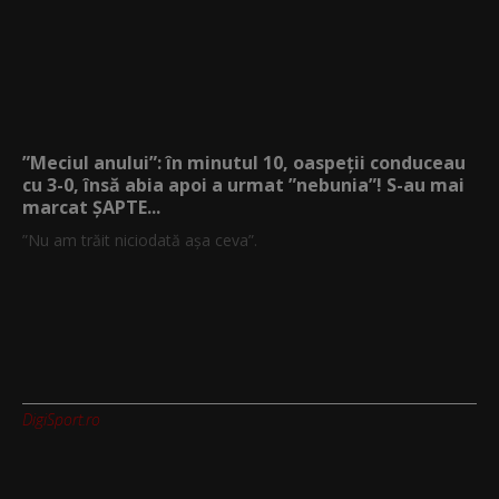
”Meciul anului”: în minutul 10, oaspeții conduceau
cu 3-0, însă abia apoi a urmat ”nebunia”! S-au mai
marcat ȘAPTE...
”Nu am trăit niciodată așa ceva”.
DigiSport.ro