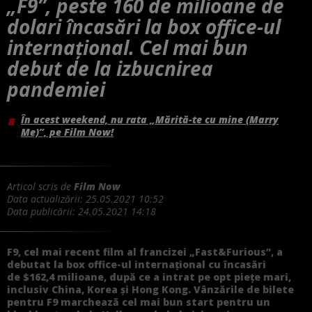
„F9”, peste 160 de milioane de
dolari încasări la box office-ul
internațional. Cel mai bun
debut de la izbucnirea
pandemiei
În acest weekend, nu rata „Mărită-te cu mine (Marry
Me)”, pe Film Now!
Articol scris de
Film Now
Data actualizării:
25.05.2021 10:52
Data publicării:
24.05.2021 14:18
F9, cel mai recent film al francizei „Fast&Furious”, a
debutat la box office-ul internațional cu încasări
de $162,4 milioane, după ce a intrat pe opt piețe mari,
inclusiv China, Korea și Hong Kong. Vânzările de bilete
pentru F9 marchează cel mai bun start pentru un