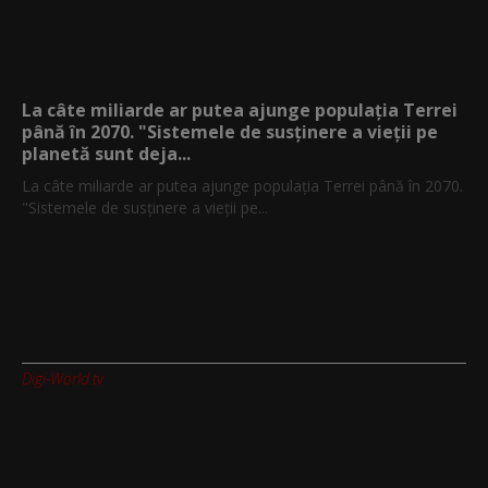
La câte miliarde ar putea ajunge populația Terrei
până în 2070. "Sistemele de susținere a vieții pe
planetă sunt deja...
La câte miliarde ar putea ajunge populația Terrei până în 2070.
"Sistemele de susținere a vieții pe...
Digi-World.tv