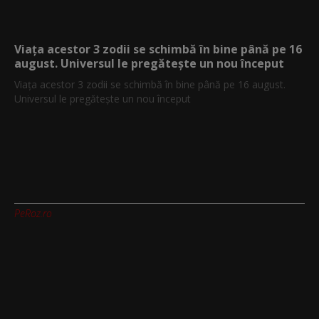
Viața acestor 3 zodii se schimbă în bine până pe 16
august. Universul le pregătește un nou început
Viața acestor 3 zodii se schimbă în bine până pe 16 august.
Universul le pregătește un nou început
PeRoz.ro