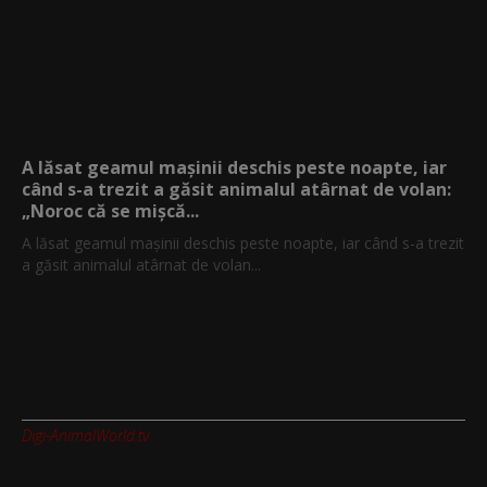
A lăsat geamul mașinii deschis peste noapte, iar
când s-a trezit a găsit animalul atârnat de volan:
„Noroc că se mișcă...
A lăsat geamul mașinii deschis peste noapte, iar când s-a trezit
a găsit animalul atârnat de volan...
Digi-AnimalWorld.tv