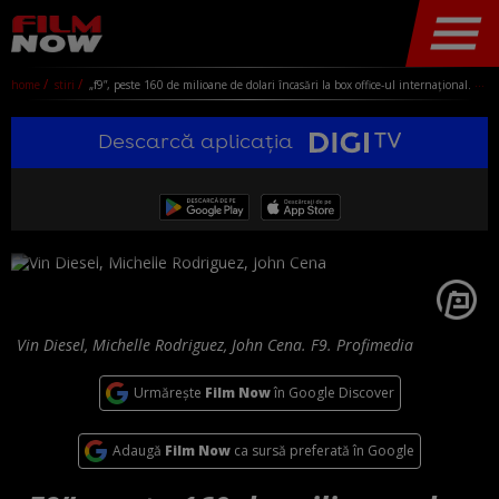
home
stiri
„f9”, peste 160 de milioane de dolari încasări la box office-ul internațional. cel mai bun debut de la izbucnirea pandemiei
Descarcă aplicația
Vin Diesel, Michelle Rodriguez, John Cena. F9. Profimedia
Urmărește
Film Now
în Google Discover
Adaugă
Film Now
ca sursă preferată în Google