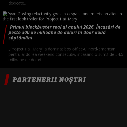
dedicate...
Primul blockbuster real al anului 2026. Încasări de
peste 300 de milioane de dolari în doar două
săptămâni
„Project Hail Mary” a dominat box office-ul nord-american
pentru al doilea weekend consecutiv, încasând o sumă de 54,5
milioane de dolari...
PARTENERII NOȘTRI