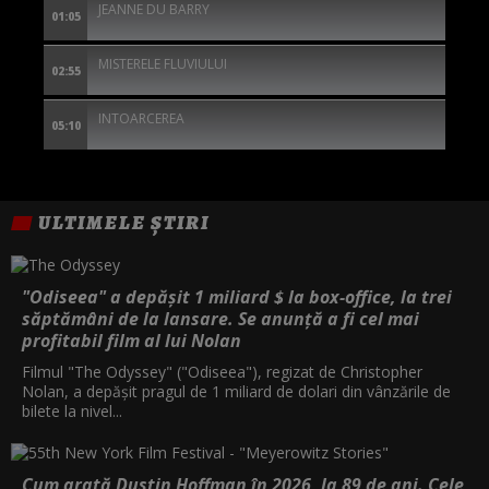
JEANNE DU BARRY
01:05
MISTERELE FLUVIULUI
02:55
INTOARCEREA
05:10
ULTIMELE ȘTIRI
"Odiseea" a depășit 1 miliard $ la box-office, la trei
săptămâni de la lansare. Se anunță a fi cel mai
profitabil film al lui Nolan
Filmul "The Odyssey" ("Odiseea"), regizat de Christopher
Nolan, a depăşit pragul de 1 miliard de dolari din vânzările de
bilete la nivel...
Cum arată Dustin Hoffman în 2026, la 89 de ani. Cele