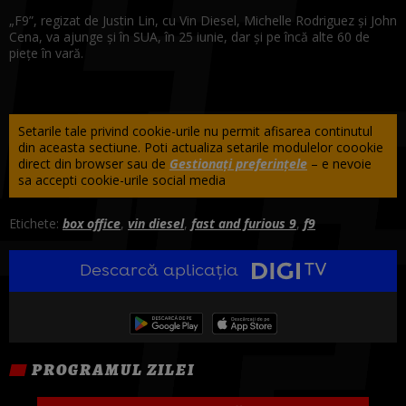
„F9”, regizat de Justin Lin, cu Vin Diesel, Michelle Rodriguez și John
Cena, va ajunge și în SUA, în 25 iunie, dar și pe încă alte 60 de
piețe în vară.
Setarile tale privind cookie-urile nu permit afisarea continutul
din aceasta sectiune. Poti actualiza setarile modulelor coookie
direct din browser sau de
Gestionați preferințele
– e nevoie
sa accepti cookie-urile social media
Etichete:
box office
,
vin diesel
,
fast and furious 9
,
f9
Descarcă aplicația
PROGRAMUL ZILEI