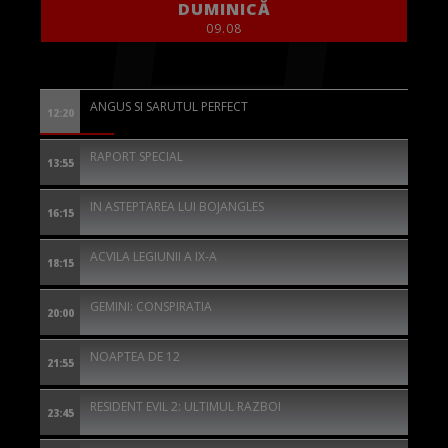
DUMINICĂ
09.08
ANGUS SI SARUTUL PERFECT
12:20
RAPORT SPECIAL
13:55
IN ASTEPTAREA LUI BOJANGLES
16:15
ACVILA LEGIUNII A IX-A
18:15
GEMINI: CONSPIRATIA
20:00
NOAPTEA DE 12
21:55
RESIDENT EVIL 2: ULTIMUL RAZBOI
23:45