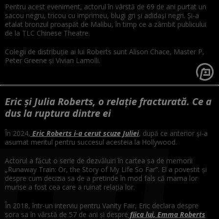
Pentru acest eveniment, actorul în vârstă de 69 de ani purtat un
sacou negru, tricou cu imprimeu, blugi gri și adidași negri. Și-a
etalat bronzul proaspăt de Malibu, în timp ce a zâmbit publicului
de la TLC Chinese Theatre.
Colegii de distribuție ai lui Roberts sunt Alison Chace, Master P,
Peter Greene și Vivian Lamolli.
Eric și Julia Roberts, o relație fracturată. Ce a
dus la ruptura dintre ei
În 2024,
Eric Roberts i-a cerut scuze Juliei
, după ce anterior și-a
asumat meritul pentru succesul acesteia la Hollywood.
Actorul a făcut o serie de dezvăluiri în cartea sa de memorii
„Runaway Train: Or, the Story of My Life So Far”. El a povestit și
despre cum decizia sa de a pretinde în mod fals că mama lor
murise a fost cea care a ruinat relația lor.
În 2018, într-un interviu pentru Vanity Fair, Eric declara despre
sora sa în vârstă de 57 de ani și despre
fiica lui, Emma Roberts