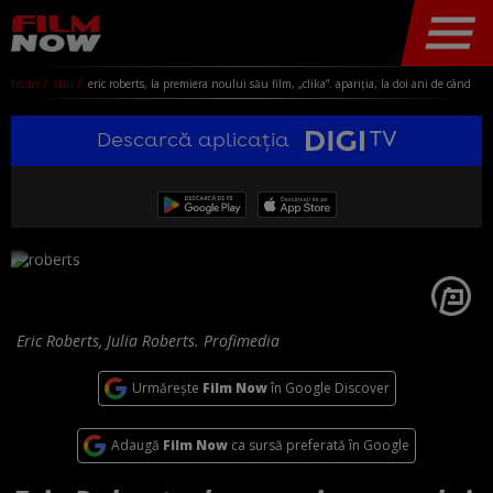
home
stiri
eric roberts, la premiera noului său film, „clika”. apariția, la doi ani de când i-a cerut public scuze surorii lui, julia roberts
Descarcă aplicația
Eric Roberts, Julia Roberts. Profimedia
Urmărește
Film Now
în Google Discover
Adaugă
Film Now
ca sursă preferată în Google