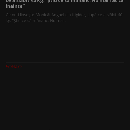
ce a slăbit 40 kg: “Știu ce să mănânc. Nu mai fac ca
înainte”
Ce nu-i lipsește Monicăi Anghel din frigider, după ce a slăbit 40
kg: “Știu ce să mănânc. Nu mai...
ProFM.ro