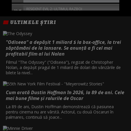
RESIDENT EVIL 2: ULTIMUL RAZBOI
23:45
ULTIMELE ȘTIRI
JEANNE DU BARRY
01:05
MISTERELE FLUVIULUI
02:55
"Odiseea" a depășit 1 miliard $ la box-office, la trei
săptămâni de la lansare. Se anunță a fi cel mai
INTOARCEREA
profitabil film al lui Nolan
05:10
Filmul "The Odyssey" ("Odiseea"), regizat de Christopher
Nolan, a depăşit pragul de 1 miliard de dolari din vânzările de
bilete la nivel...
Cum arată Dustin Hoffman în 2026, la 89 de ani. Cele
mai bune filme și rolurile de Oscar
La 89 de ani, Dustin Hoffman demonstrează că pasiunea
pentru cinema nu are vârstă. Actorul, cu două Oscaruri în
palmares, continuă să joace...