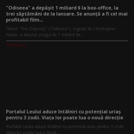
"Odiseea" a depășit 1 miliard $ la box-office, la
trei săptămâni de la lansare. Se anunță a fi cel mai
profitabil film...
Filmul "The Odyssey" ("Odiseea"), regizat de Christopher
Nolan, a depăşit pragul de 1 miliard de...
Filmnow.ro
Portalul Leului aduce întâlniri cu potențial uriaș
pentru 3 zodii. Viața lor poate lua o nouă direcție
Portalul Leului aduce întâlniri cu potențial uriaș pentru 3 zodii.
Viața lor poate lua o nouă...