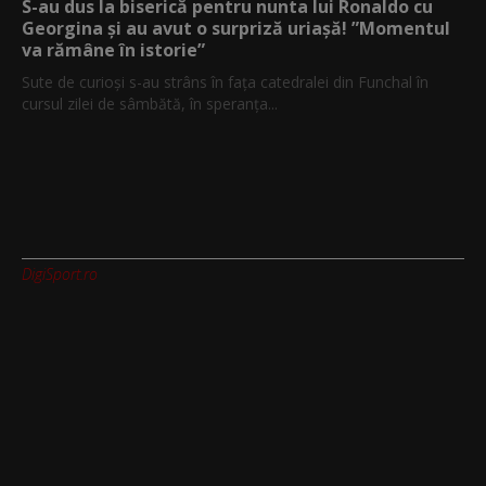
S-au dus la biserică pentru nunta lui Ronaldo cu
Georgina și au avut o surpriză uriașă! ”Momentul
va rămâne în istorie”
Sute de curioși s-au strâns în fața catedralei din Funchal în
cursul zilei de sâmbătă, în speranța...
DigiSport.ro