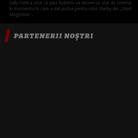
Sally Field a știut că Julia Roberts va deveni un star de cinema
în momentul în care a dat proba pentru rolul Shelby din „Steel
Magnolias”...
PARTENERII NOȘTRI