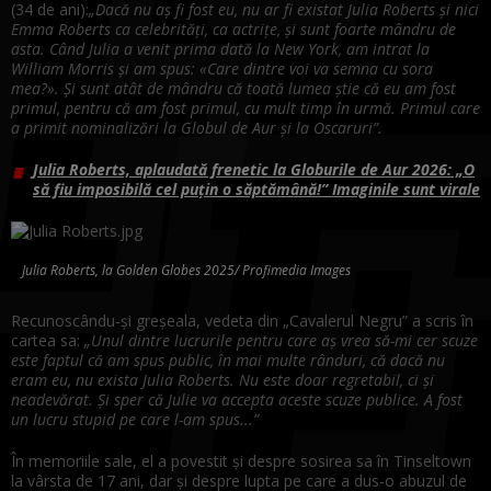
(34 de ani):
„Dacă nu aș fi fost eu, nu ar fi existat Julia Roberts și nici
Emma Roberts ca celebrități, ca actrițe, și sunt foarte mândru de
asta. Când Julia a venit prima dată la New York, am intrat la
William Morris și am spus: «Care dintre voi va semna cu sora
mea?». Și sunt atât de mândru că toată lumea știe că eu am fost
primul, pentru că am fost primul, cu mult timp în urmă. Primul care
a primit nominalizări la Globul de Aur și la Oscaruri”.
Julia Roberts, aplaudată frenetic la Globurile de Aur 2026: „O
să fiu imposibilă cel puțin o săptămână!” Imaginile sunt virale
Julia Roberts, la Golden Globes 2025/ Profimedia Images
Recunoscându-și greșeala, vedeta din „Cavalerul Negru” a scris în
cartea sa:
„Unul dintre lucrurile pentru care aș vrea să-mi cer scuze
este faptul că am spus public, în mai multe rânduri, că dacă nu
eram eu, nu exista Julia Roberts. Nu este doar regretabil, ci și
neadevărat. Și sper că Julie va accepta aceste scuze publice. A fost
un lucru stupid pe care l-am spus...”
În memoriile sale, el a povestit și despre sosirea sa în Tinseltown
la vârsta de 17 ani, dar și despre lupta pe care a dus-o abuzul de