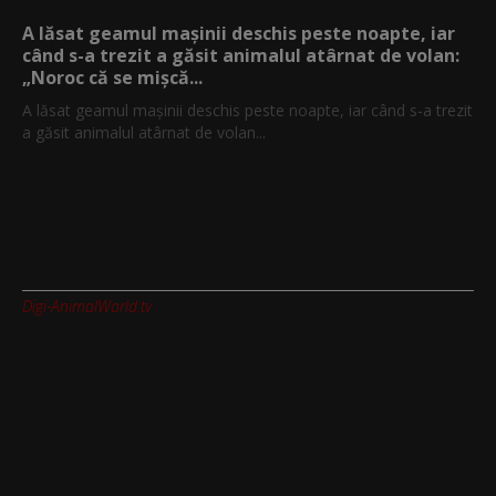
A lăsat geamul mașinii deschis peste noapte, iar
când s-a trezit a găsit animalul atârnat de volan:
„Noroc că se mișcă...
A lăsat geamul mașinii deschis peste noapte, iar când s-a trezit
a găsit animalul atârnat de volan...
Digi-AnimalWorld.tv