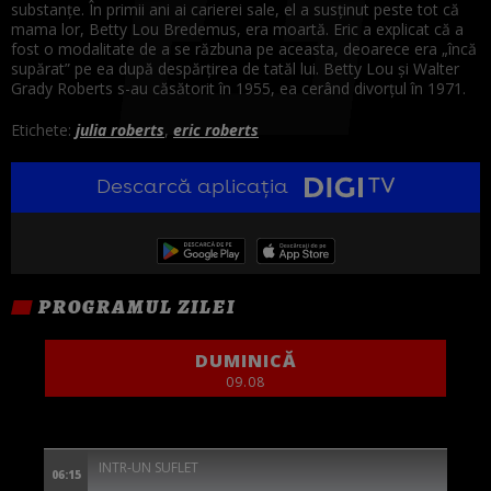
substanțe. În primii ani ai carierei sale, el a susținut peste tot că
mama lor, Betty Lou Bredemus, era moartă. Eric a explicat că a
fost o modalitate de a se răzbuna pe aceasta, deoarece era „încă
supărat” pe ea după despărțirea de tatăl lui. Betty Lou și Walter
Grady Roberts s-au căsătorit în 1955, ea cerând divorțul în 1971.
Etichete:
julia roberts
,
eric roberts
Descarcă aplicația
PROGRAMUL ZILEI
DUMINICĂ
09.08
INTR-UN SUFLET
06:15