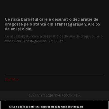
Ce riscă bărbatul care a desenat o declarație de
dragoste pe o stâncă din Transfăgărășan. Are 55
de ani și e din...
Ce riscă bărbatul care a desenat o declarație de dragoste pe o
stâncă din Transfăgărășan. Are 55 de...
DigiFM.ro
Copyright © 2026 / DIGI ROMANIA S.A.
Termeni si conditii
Politica de confidentialitate
Gestionați preferințele
Nouă ne pasă ca datele tale personale să rămână confidențiale
Comunicate de presă
Abonare Digi TV
Contact/Info
Codul etic