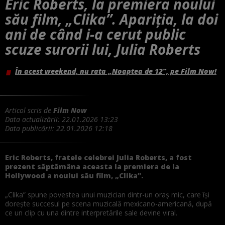
Eric Roberts, la premiera noului
său film, „Clika”. Apariția, la doi
ani de când i-a cerut public
scuze surorii lui, Julia Roberts
În acest weekend, nu rata „Noaptea de 12”, pe Film Now!
Articol scris de
Film Now
Data actualizării:
22.01.2026 13:23
Data publicării:
22.01.2026 12:18
Eric Roberts, fratele celebrei Julia Roberts, a fost
prezent săptămâna aceasta la premiera de la
Hollywood a noului său film, „Clika”.
„Clika” spune povestea unui muzician dintr-un oraș mic, care își
dorește succesul pe scena muzicală mexicano-americană, după
ce un clip cu una dintre interpretările sale devine viral.