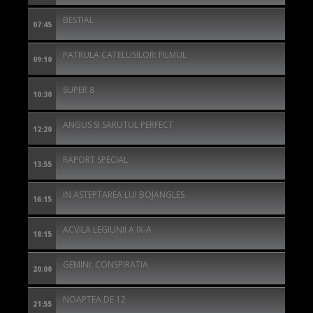
BESTIAL
07:45
PATRULA CATELUSILOR: FILMUL
09:10
SUPER 8
10:30
ANGUS SI SARUTUL PERFECT
12:20
RAPORT SPECIAL
13:55
IN ASTEPTAREA LUI BOJANGLES
16:15
ACVILA LEGIUNII A IX-A
18:15
GEMINI: CONSPIRATIA
20:00
NOAPTEA DE 12
21:55