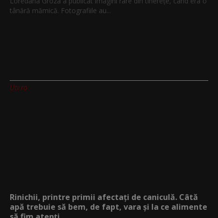
Loredana Groza a publicat imagini rare din tinerețe, când era o
tânără mămică. Fotografiile au...
Utv.ro
Rinichii, printre primii afectați de caniculă. Câtă
apă trebuie să bem, de fapt, vara și la ce alimente
să fim atenți