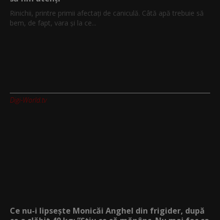
Rinichii, printre primii afectați de caniculă. Câtă apă trebuie să
bem, de fapt, vara și la ce...
Digi-World.tv
Ce nu-i lipsește Monicăi Anghel din frigider, după