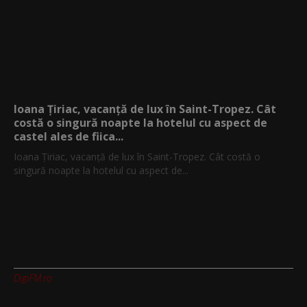
Ioana Țiriac, vacanță de lux în Saint-Tropez. Cât
costă o singură noapte la hotelul cu aspect de
castel ales de fiica...
Ioana Țiriac, vacanță de lux în Saint-Tropez. Cât costă o
singură noapte la hotelul cu aspect de...
DigiFM.ro