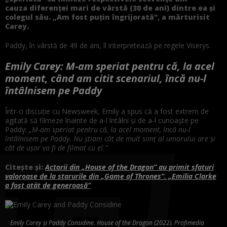
cauza diferenței mari de vârstă (30 de ani) dintre ea și
colegul său. „Am fost puțin îngrijorată”, a mărturisit
Carey.
Paddy, în vârstă de 49 de ani, îl interpretează pe regele Viserys.
Emily Carey: M-am speriat pentru că, la acel
moment, când am citit scenariul, încă nu-l
întâlnisem pe Paddy
Într-o discuție cu Newsweek, Emily a spus că a fost extrem de
agitată să filmeze înainte de a-l întâlni și de a-l cunoaște pe
Paddy:
„M-am speriat pentru că, la acel moment, încă nu-l
întâlnisem pe Paddy. Nu știam cât de mult simț al umorului are și
cât de ușor va fi de filmat cu el.”
Citește și:
Actorii din „House of the Dragon” au primit sfaturi
valoroase de la starurile din „Game of Thrones”. „Emilia Clarke
a fost atât de generoasă”
Emily Carey și Paddy Considine. House of the Dragon (2022). Profimedia