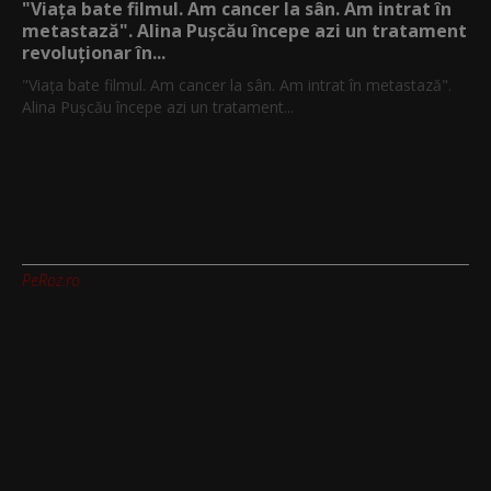
"Viața bate filmul. Am cancer la sân. Am intrat în
metastază". Alina Pușcău începe azi un tratament
revoluționar în...
"Viața bate filmul. Am cancer la sân. Am intrat în metastază".
Alina Pușcău începe azi un tratament...
PeRoz.ro