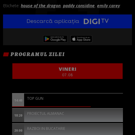
Etichete:
house of the dragon
,
paddy considine
,
emily carey
Descarcă aplicația
PROGRAMUL ZILEI
VINERI
07.08
TOP GUN
14:40
PROIECTUL ALMANAC
18:20
RAZBOI IN BUCATARIE
20:00