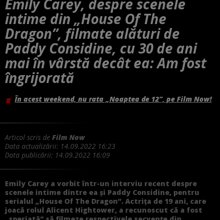
Emily Carey, despre scenele
intime din „House Of The
Dragon”, filmate alături de
Paddy Considine, cu 30 de ani
mai în vârstă decât ea: Am fost
îngrijorată
În acest weekend, nu rata „Noaptea de 12”, pe Film Now!
Articol scris de
Film Now
Data actualizării:
14.09.2022 16:23
Data publicării:
14.09.2022 16:09
Emily Carey a vorbit într-un interviu recent despre
scenele intime dintre ea și Paddy Considine, pentru
serialul „House Of The Dragon”. Actrița de 19 ani, care
joacă rolul Alicent Hightower, a recunoscut că a fost
„speriată” să filmeze respectivele secvențe din