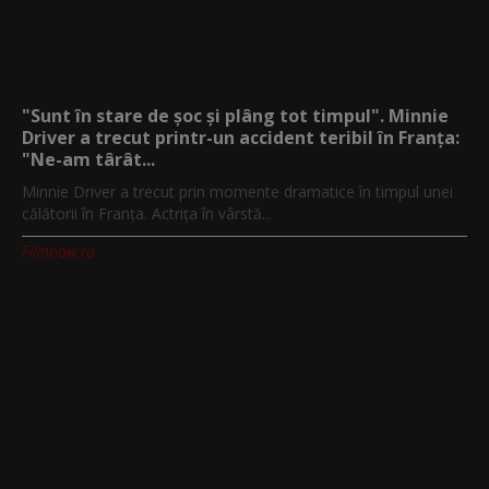
"Sunt în stare de șoc și plâng tot timpul". Minnie
Driver a trecut printr-un accident teribil în Franța:
"Ne-am târât...
Minnie Driver a trecut prin momente dramatice în timpul unei
călătorii în Franța. Actrița în vârstă...
Filmnow.ro