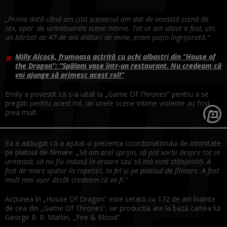
„Prima dată când am citit scenariul am dat de această scenă de
sex, apoi de următoarele scene intime. Tot ce am văzut a fost, știi,
un bărbat de 47 de ani alături de mine, eram puțin îngrijorată.”
Milly Alcock, frumoasa actriță cu ochi albaștri din ”House of
the Dragon”: ”Spălam vase într-un restaurant. Nu credeam că
voi ajunge să primesc acest rol!”
Emily a povestit că s-a uitat la „Game Of Thrones” pentru a se
pregăti pentru acest rol, iar unele scene intime violente au fost
prea mult.
Ea a adăugat că a ajutat-o prezența coordonatorului de intimitate
pe platoul de filmare:
„Să am acel sprijin, să pot vorbi despre tot ce
urmează, să nu fiu indusă în eroare sau să mă simt stânjenită. A
fost de mare ajutor la repetiții, la fel și pe platoul de filmare. A fost
mult mai ușor decât credeam că va fi.”
Acțiunea în „House Of Dragon” este setată cu 172 de ani înainte
de cea din „Game Of Thrones”, iar producția are la bază cartea lui
George R. R. Martin, „Fire & Blood”.