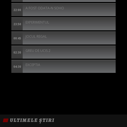
A FOST ODATA-N SOHO
22:00
EXPERIMENTUL
23:50
JOCUL REGAL
00:45
GREU DE UCIS 2
02:30
EXCEPTIA
04:30
ULTIMELE ȘTIRI