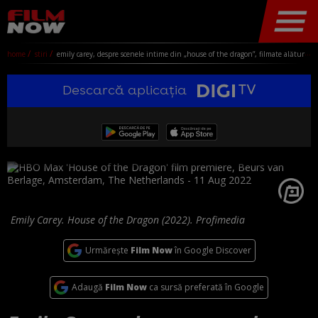
home
stiri
emily carey, despre scenele intime din „house of the dragon”, filmate alături de paddy considine, cu 30 de ani mai în vârstă decât ea: am fost îngrijorată
Descarcă aplicația
Emily Carey. House of the Dragon (2022). Profimedia
Urmărește
Film Now
în Google Discover
Adaugă
Film Now
ca sursă preferată în Google