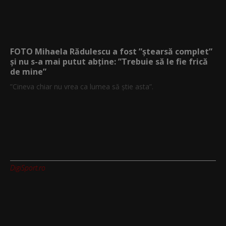
FOTO Mihaela Rădulescu a fost ”ștearsă complet”
și nu s-a mai putut abține: ”Trebuie să le fie frică
de mine”
”Cineva chiar nu vrea ca lumea să știe asta”.
DigiSport.ro