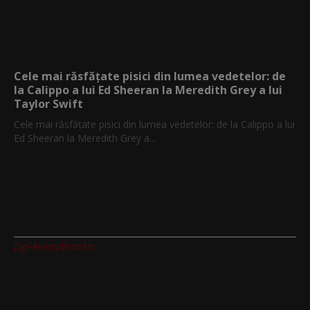
Cele mai răsfățate pisici din lumea vedetelor: de
la Calippo a lui Ed Sheeran la Meredith Grey a lui
Taylor Swift
Cele mai răsfățate pisici din lumea vedetelor: de la Calippo a lui
Ed Sheeran la Meredith Grey a...
Digi-AnimalWorld.tv