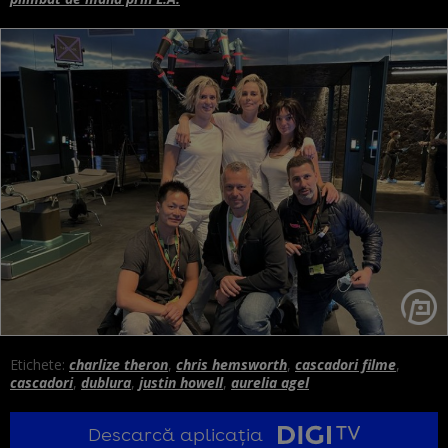
Etichete:
charlize theron
,
chris hemsworth
,
cascadori filme
,
cascadori
,
dublura
,
justin howell
,
aurelia agel
Descarcă aplicația