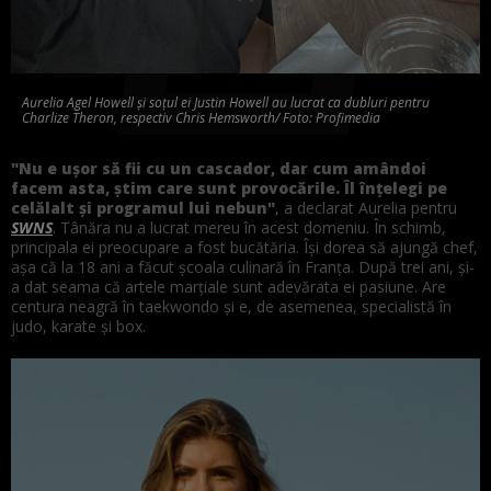
Aurelia Agel Howell și soțul ei Justin Howell au lucrat ca dubluri pentru
Charlize Theron, respectiv Chris Hemsworth/ Foto: Profimedia
"Nu e ușor să fii cu un cascador, dar cum amândoi
facem asta, știm care sunt provocările. Îl înțelegi pe
celălalt și programul lui nebun"
, a declarat Aurelia pentru
SWNS
. Tânăra nu a lucrat mereu în acest domeniu. În schimb,
principala ei preocupare a fost bucătăria. Își dorea să ajungă chef,
așa că la 18 ani a făcut școala culinară în Franța. După trei ani, și-
a dat seama că artele marțiale sunt adevărata ei pasiune. Are
centura neagră în taekwondo și e, de asemenea, specialistă în
judo, karate și box.