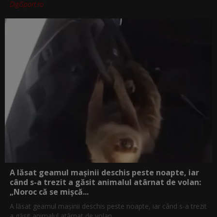
DigiSport.ro
A lăsat geamul mașinii deschis peste noapte, iar
când s-a trezit a găsit animalul atârnat de volan:
„Noroc că se mișcă...
A lăsat geamul mașinii deschis peste noapte, iar când s-a trezit
a găsit animalul atârnat de volan...