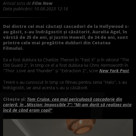
Articol scris de
Film Now
Data publicării:
10.08.2023 12:18
Doi dintre cei mai căutați cascadori de la Hollywood s-
au găsit, s-au îndrăgostit și căsătorit. Aurelia Agel, în
vârstă de 25 de ani, și Justin Howell, de 34 de ani, sunt
printre cele mai pregătite dubluri din Cetatea
Filmului.
Ea a fost dublura lui Charlize Theron în "Fast X" și în viitorul "The
Old Guard 2", în timp ce el a fost dublura lui Chris Hemsworth în
"Thor: Love and Thunder" și "Extraction 2", scrie
New York Post
.
Tinerii s-au cunoscut în timp ce filmau pentru seria "Halo", s-au
îndrăgostit, iar anul acesta s-au și căsătorit.
Citește și:
Tom Cruise, cea mai periculoasă cascadorie din
carieră, în „Mission: Impossible 7”: "Mi-am dorit să realizez asta
încă de când eram copil"