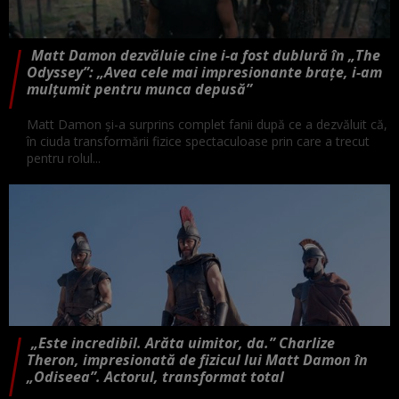
Matt Damon dezvăluie cine i-a fost dublură în „The
Odyssey”: „Avea cele mai impresionante brațe, i-am
mulțumit pentru munca depusă”
Matt Damon și-a surprins complet fanii după ce a dezvăluit că,
în ciuda transformării fizice spectaculoase prin care a trecut
pentru rolul...
„Este incredibil. Arăta uimitor, da.” Charlize
Theron, impresionată de fizicul lui Matt Damon în
„Odiseea”. Actorul, transformat total