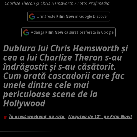
Charlize Theron și Chris Hemsworth / Foto: Profimedia
Urmărește
Film Now
în Google Discover
Adaugă
Film Now
ca sursă preferată în Google
Dublura lui Chris Hemsworth și
cea a lui Charlize Theron s-au
îndrăgostit și s-au căsătorit.
Cum arată cascadorii care fac
unele dintre cele mai
periculoase scene de la
Hollywood
În acest weekend, nu rata „Noaptea de 12”, pe Film Now!