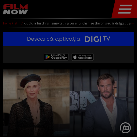
home
stiri
dublura lui chris hemsworth și cea a lui charlize theron s-au îndrăgostit și s-au căsătorit. cum arată cascadorii care fac unele dintre cele mai periculoase scene de la hollywood
Descarcă aplicația