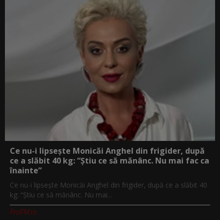
Ce nu-i lipsește Monicăi Anghel din frigider, după
ce a slăbit 40 kg: “Știu ce să mănânc. Nu mai fac ca
înainte”
Ce nu-i lipsește Monicăi Anghel din frigider, după ce a slăbit 40
kg: “Știu ce să mănânc. Nu mai...
ProFM.ro