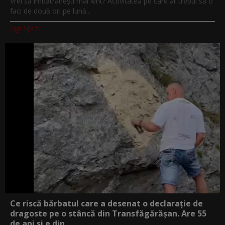
Vrei să îmbătrânești mai lent? Activitatea pe care ar trebui să o
faci de două ori pe lună...
Digi-Life.tv
Ce riscă bărbatul care a desenat o declarație de
dragoste pe o stâncă din Transfăgărășan. Are 55
de ani și e din...