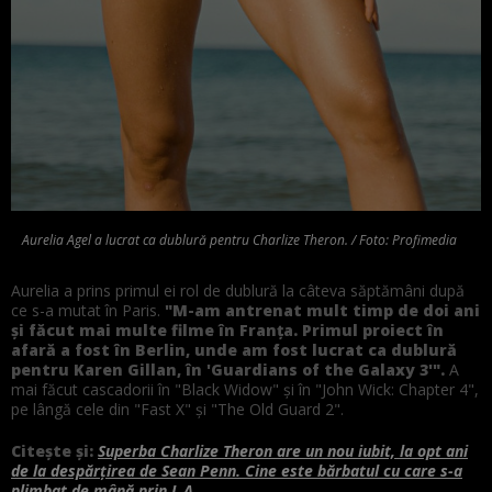
Aurelia Agel a lucrat ca dublură pentru Charlize Theron. / Foto: Profimedia
Aurelia a prins primul ei rol de dublură la câteva săptămâni după
ce s-a mutat în Paris.
"M-am antrenat mult timp de doi ani
și făcut mai multe filme în Franța. Primul proiect în
afară a fost în Berlin, unde am fost lucrat ca dublură
pentru Karen Gillan, în 'Guardians of the Galaxy 3'".
A
mai făcut cascadorii în "Black Widow" și în "John Wick: Chapter 4",
pe lângă cele din "Fast X" și "The Old Guard 2".
Citește și:
Superba Charlize Theron are un nou iubit, la opt ani
de la despărțirea de Sean Penn. Cine este bărbatul cu care s-a
plimbat de mână prin L.A.