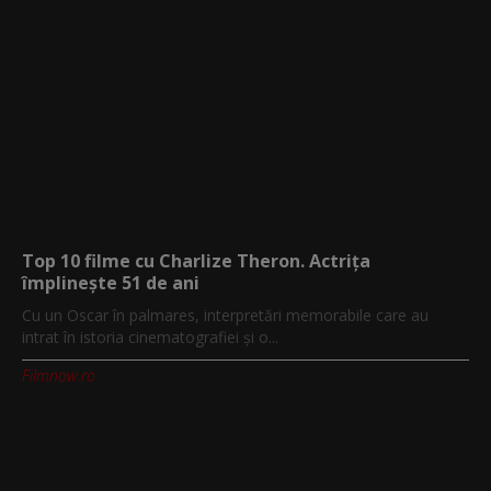
Top 10 filme cu Charlize Theron. Actrița
împlinește 51 de ani
Cu un Oscar în palmares, interpretări memorabile care au
intrat în istoria cinematografiei și o...
Filmnow.ro