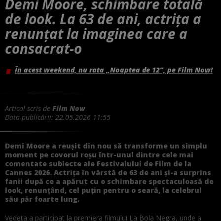
Demi Moore, schimbare totală
de look. La 63 de ani, actrița a
renunțat la imaginea care a
consacrat-o
În acest weekend, nu rata „Noaptea de 12”, pe Film Now!
Articol scris de
Film Now
Data publicării:
22.05.2026 11:55
Demi Moore a reușit din nou să transforme un simplu
moment pe covorul roșu într-unul dintre cele mai
comentate subiecte ale Festivalului de Film de la
Cannes 2026. Actrița în vârstă de 63 de ani și-a surprins
fanii după ce a apărut cu o schimbare spectaculoasă de
look, renunțând, cel puțin pentru o seară, la celebrul
său păr foarte lung.
Vedeta a participat la premiera filmului La Bola Negra, unde a