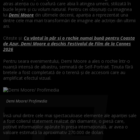
atras atenția cu o coafură care abia îi atingea umerii, stilizată în
bucle lejere și cu volum natural. Pentru cei obișnuiți cu imaginea
lui
Demi Moore
din ultimele decenii, apariția a reprezentat una
dintre cele mai mari transformări de imagine ale actriței din ultimii
ani.
Citește și:
Cu vântul în păr și o rochie numai bună pentru Coasta
de Azur, Demi Moore a deschis Festivalul de Film de la Cannes
2026
Pentru seara evenimentului, Demi Moore a ales o rochie într-o
nuanță intensă de albastru, semnată de Self-Portrait. Ținuta fără
bretele a fost completată de o terenă și de accesorii care au
amplificat efectul vizual.
Demi Moore/ Profimedia
Însă unul dintre cele mai spectaculoase elemente ale apariției sale
a fost colierul statement realizat din diamante, o piesă care,
potrivit informațiilor apărute în presa internațională, ar avea o
valoare estimată la aproximativ 270.000 de dolari.