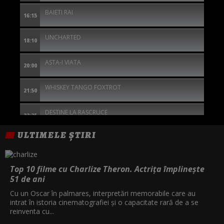
BAIETI RAI
16:15
UNCHARTED
18:10
ASTA-I VIATA
20:00
WHISKEY TANGO FOXTROT
21:50
DESTINE LA RASCRUCE
23:35
ULTIMELE ȘTIRI
1992
01:25
TOC TOC
02:55
Top 10 filme cu Charlize Theron. Actrița împlinește
51 de ani
BARRON'S COVE - RAZBUNAREA
04:30
Cu un Oscar în palmares, interpretări memorabile care au
intrat în istoria cinematografiei și o capacitate rară de a se
reinventa cu...