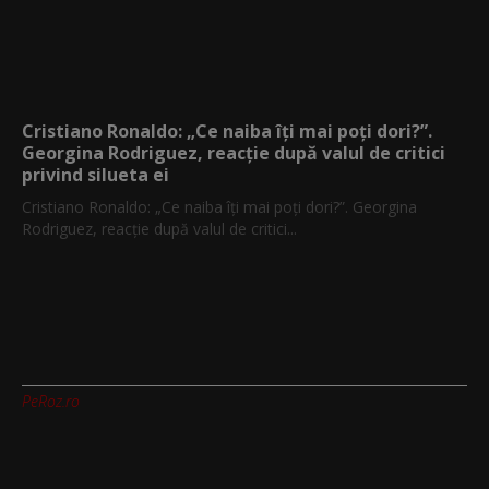
Cristiano Ronaldo: „Ce naiba îți mai poți dori?”.
Georgina Rodriguez, reacție după valul de critici
privind silueta ei
Cristiano Ronaldo: „Ce naiba îți mai poți dori?”. Georgina
Rodriguez, reacție după valul de critici...
PeRoz.ro