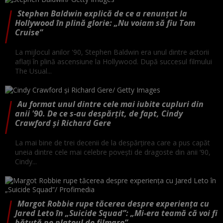
Stephen Baldwin explică de ce a renunțat la
Hollywood în plină glorie: „Nu voiam să fiu Tom
Cruise”
La mijlocul anilor '90, Stephen Baldwin era unul dintre actorii
aflați în plină ascensiune la Hollywood. După succesul filmului
The Usual...
Au format unul dintre cele mai iubite cupluri din
anii '90. De ce s-au despărțit, de fapt, Cindy
Crawford și Richard Gere
La mai bine de trei decenii de la despărțirea care a pus capăt
uneia dintre cele mai celebre povești de dragoste din anii ’90,
Cindy...
Margot Robbie rupe tăcerea despre experiența cu
Jared Leto în „Suicide Squad”: „Mi-era teamă că voi fi
bătută pe platoul de filmare”