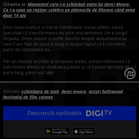
Citește și:
Momentul care i-a schimbat viața lui Demi Moore.
Ce i-a spus un regizor celebru pe platourile de filmare când avea
doar 14 ani
Deși noua coafură a stârnit numeroase reacții online, există
speculații că transformarea nu este una definitivă. De-a lungul
timpului, Demi Moore a vorbit deschis despre atașamentul pe
care îl are față de părul ei lung și despre faptul că îl consideră
parte din identitatea sa.
Într-un interviu acordat la începutul anului, actrița mărturisea că
este foarte atentă la sănătatea părului și că îi place senzația de a-l
purta lung, până sub talie.
Etichete:
schimbare de look
,
demi moore
,
actori hollywood
,
festivalul de film cannes
Descarcă aplicația