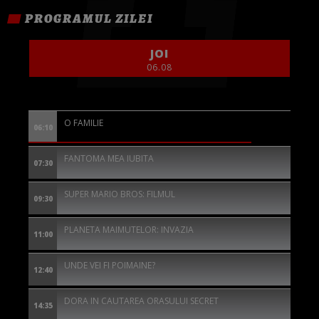
PROGRAMUL ZILEI
JOI
06.08
O FAMILIE
06:10
FANTOMA MEA IUBITA
07:30
SUPER MARIO BROS: FILMUL
09:30
PLANETA MAIMUTELOR: INVAZIA
11:00
UNDE VEI FI POIMAINE?
12:40
DORA IN CAUTAREA ORASULUI SECRET
14:35