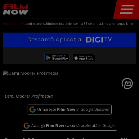
home
stiri
demi moore, schimbare totală de look. la 63 de ani, actrița a renunțat la imaginea care a consacrat-o
Descarcă aplicația
Demi Moore/ Profimedia
Urmărește
Film Now
în Google Discover
Adaugă
Film Now
ca sursă preferată în Google