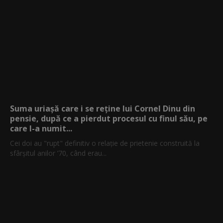
Suma uriașă care i se reține lui Cornel Dinu din
pensie, după ce a pierdut procesul cu finul său, pe
care l-a numit...
Cei doi au "rupt" definitiv o relație de prietenie construită la
sfârșitul anilor ’70, când erau...