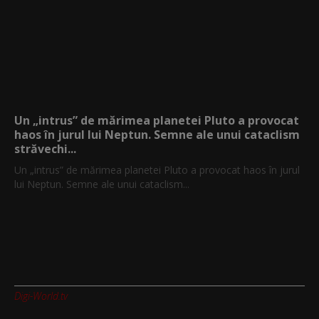
Un „intrus” de mărimea planetei Pluto a provocat
haos în jurul lui Neptun. Semne ale unui cataclism
străvechi...
Un „intrus” de mărimea planetei Pluto a provocat haos în jurul
lui Neptun. Semne ale unui cataclism...
Digi-World.tv