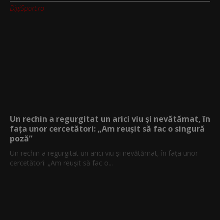
DigiSport.ro
Un rechin a regurgitat un arici viu și nevătămat, în
fața unor cercetători: „Am reușit să fac o singură
poză”
Un rechin a regurgitat un arici viu și nevătămat, în fața unor
cercetători: „Am reușit să fac o...