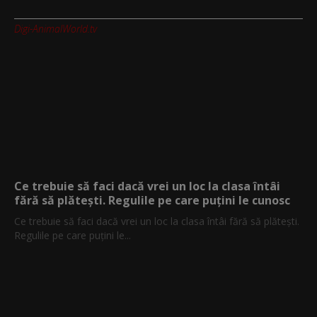
Digi-AnimalWorld.tv
Ce trebuie să faci dacă vrei un loc la clasa întâi
fără să plătești. Regulile pe care puțini le cunosc
Ce trebuie să faci dacă vrei un loc la clasa întâi fără să plătești.
Regulile pe care puțini le...