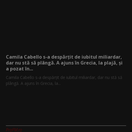
Camila Cabello s-a despărțit de iubitul miliardar,
dar nu stă să plângă. A ajuns în Grecia, la plajă, și
a pozat în...
Camila Cabello s-a despărțit de iubitul miliardar, dar nu stă să
plângă. A ajuns în Grecia, la...
ProFM.ro