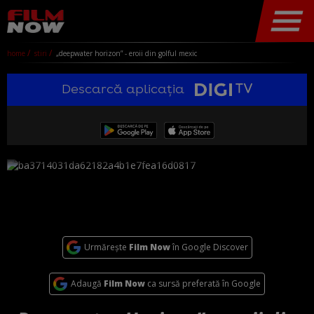
home
stiri
„deepwater horizon” - eroii din golful mexic
Descarcă aplicația
Urmărește
Film Now
în Google Discover
Adaugă
Film Now
ca sursă preferată în Google