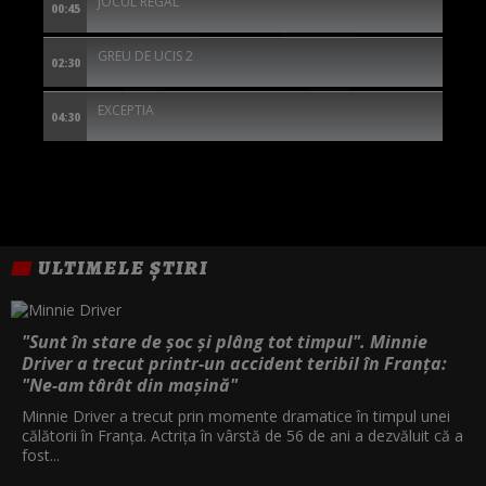
JOCUL REGAL
00:45
GREU DE UCIS 2
02:30
EXCEPTIA
04:30
ULTIMELE ȘTIRI
"Sunt în stare de șoc și plâng tot timpul". Minnie
Driver a trecut printr-un accident teribil în Franța:
"Ne-am târât din mașină"
Minnie Driver a trecut prin momente dramatice în timpul unei
călătorii în Franța. Actrița în vârstă de 56 de ani a dezvăluit că a
fost...