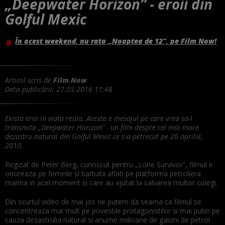
„Deepwater Horizon” - eroii din
Golful Mexic
În acest weekend, nu rata „Noaptea de 12”, pe Film Now!
Articol scris de
Film Now
Data publicării:
27.05.2016 11:48
Exista eroi in viata reala. Acesta e mesajul pe care vrea sa-l
transmita „Deepwater Horizon” - un film despre cel mai mare
dezastru natural din Golful Mexic ce s-a petrecut pe 20 aprilie,
2010.
Regizat de Peter Berg, cunoscut pentru „Lone Survivor”, filmul ii
onoreaza pe femeile si barbatii aflati pe platforma petroliera
marina in acel moment si care au ajutat la salvarea multor colegi.
Din scurtul video de mai jos ne putem da seama ca filmul se
concentreaza mai mult pe povestile protagonistilor si mai putin pe
cauza dezastrului natural si anume milioane de galoni de petrol