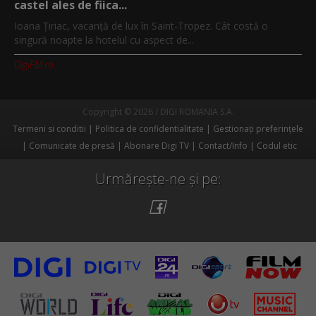
castel ales de fiica...
Ioana Țiriac, vacanță de lux în Saint-Tropez. Cât costă o
singură noapte la hotelul cu aspect de...
DigiFM.ro
Copyright © 2026 / DIGI ROMANIA S.A.
Termeni si conditii
Politica de confidentialitate
Gestionați preferințele
Comunicate de presă
Abonare Digi TV
Contact/Info
Codul etic
Urmărește-ne și pe: