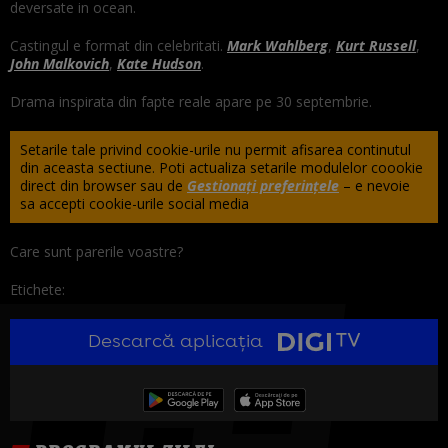
deversate in ocean.
Castingul e format din celebritati.
Mark Wahlberg
,
Kurt Russell
,
John Malkovich
,
Kate Hudson
.
Drama inspirata din fapte reale apare pe 30 septembrie.
Setarile tale privind cookie-urile nu permit afisarea continutul
din aceasta sectiune. Poti actualiza setarile modulelor coookie
direct din browser sau de
Gestionați preferințele
– e nevoie
sa accepti cookie-urile social media
Care sunt parerile voastre?
Etichete:
Descarcă aplicația