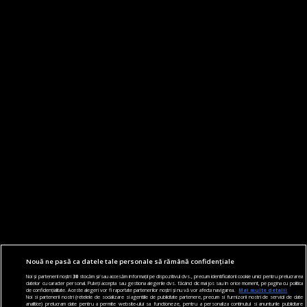
Nouă ne pasă ca datele tale personale să rămână confidențiale
Noi și partenerii noștri
30
stocăm și/sau accesăm informații pe dispozitivul dvs., precum identificatorii cookie unici pentru prelucrarea
datelor cu caracter personal. Puteți accepta sau gestiona alegerile dvs. făcând clic mai jos sau în orice moment, pe pagina cu politica
de confidențialitate. Aceste alegeri vor fi raportate partenerilor noștri și nu vă vor afecta navigarea.
Mai multe detalii
Noi si partenerii nostri (retelele de socializare si agentiile de publicitate partenere, precum si furnizorii nostri de servicii de date
analitice) prelucram date pentru a permite website-ului sa functioneze, pentru a personaliza continutul si anunturile publicitare