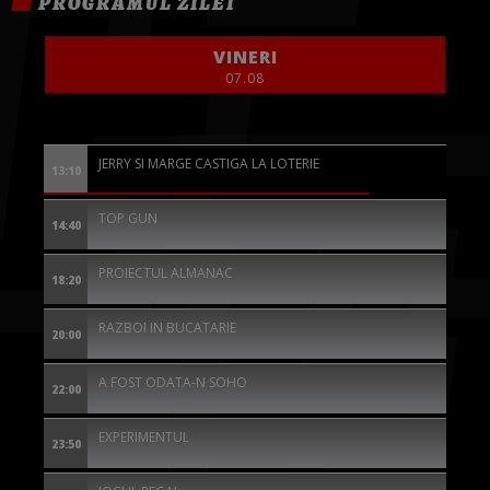
PROGRAMUL ZILEI
VINERI
07.08
JERRY SI MARGE CASTIGA LA LOTERIE
13:10
TOP GUN
14:40
PROIECTUL ALMANAC
18:20
RAZBOI IN BUCATARIE
20:00
A FOST ODATA-N SOHO
22:00
EXPERIMENTUL
23:50