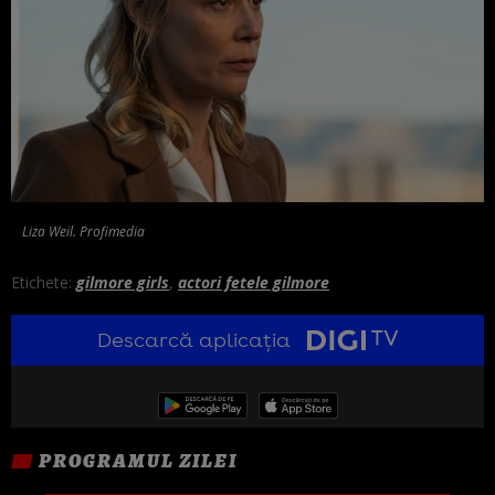
Liza Weil. Profimedia
Etichete:
gilmore girls
,
actori fetele gilmore
Descarcă aplicația
PROGRAMUL ZILEI