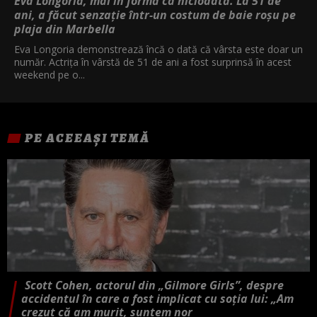
Eva Longoria, mai în formă ca niciodată. La 51 de
ani, a făcut senzație într-un costum de baie roșu pe
plaja din Marbella
Eva Longoria demonstrează încă o dată că vârsta este doar un
număr. Actrița în vârstă de 51 de ani a fost surprinsă în acest
weekend pe o...
PE ACEEAȘI TEMĂ
Scott Cohen, actorul din „Gilmore Girls”, despre
accidentul în care a fost implicat cu soția lui: „Am
crezut că am murit, suntem nor