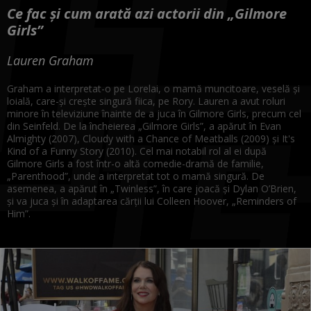
Ce fac și cum arată azi actorii din „Gilmore
Girls”
Lauren Graham
Graham a interpretat-o pe Lorelai, o mamă muncitoare, veselă și
loială, care-și crește singură fiica, pe Rory. Lauren a avut roluri
minore în televiziune înainte de a juca în Gilmore Girls, precum cel
din Seinfeld. De la încheierea „Gilmore Girls”, a apărut în Evan
Almighty (2007), Cloudy with a Chance of Meatballs (2009) și It's
Kind of a Funny Story (2010). Cel mai notabil rol al ei după
Gilmore Girls a fost într-o altă comedie-dramă de familie,
„Parenthood”, unde a interpretat tot o mamă singură. De
asemenea, a apărut în „Twinless”, în care joacă și Dylan O’Brien,
și va juca și în adaptarea cărții lui Colleen Hoover, „Reminders of
Him”.