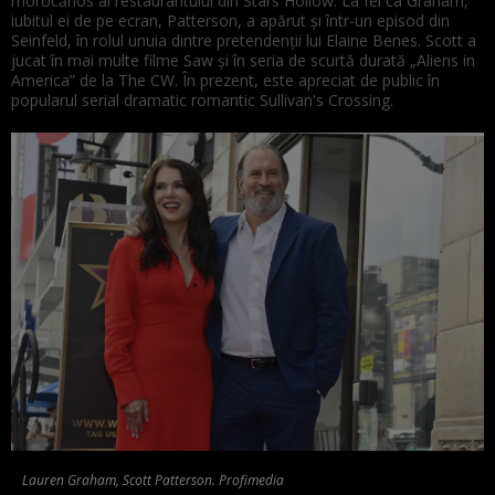
morocănos al restaurantului din Stars Hollow. La fel ca Graham,
iubitul ei de pe ecran, Patterson, a apărut și într-un episod din
Seinfeld, în rolul unuia dintre pretendenții lui Elaine Benes. Scott a
jucat în mai multe filme Saw și în seria de scurtă durată „Aliens in
America” de la The CW. În prezent, este apreciat de public în
popularul serial dramatic romantic Sullivan's Crossing.
Lauren Graham, Scott Patterson. Profimedia