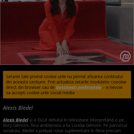
Setarile tale privind cookie-urile nu permit afisarea continutul
din aceasta sectiune. Poti actualiza setarile modulelor coookie
direct din browser sau de
Gestionați preferințele
– e nevoie
sa accepti cookie-urile social media
Alexis Bledel
Alexis Bledel
și-a făcut debutul în televiziune interpretând-o pe
Rory Gilmore, fiica ambițioasă a lui Lorelai Gilmore. Pe parcursul
serialului, Bledel a preluat roluri suplimentare în filme precum