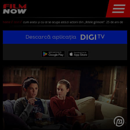
home
stiri
cum arată și cu ce se ocupă astăzi actorii din „fetele gilmore”. 25 de ani de la premiera serialului fenomen „gilmore girls”
Descarcă aplicația