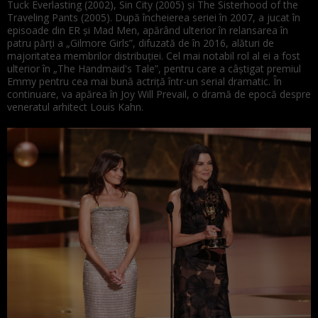
Tuck Everlasting (2002), Sin City (2005) și The Sisterhood of the
Traveling Pants (2005). După încheierea seriei în 2007, a jucat în
episoade din ER și Mad Men, apărând ulterior în relansarea în
patru părți a „Gilmore Girls”, difuzată de în 2016, alături de
majoritatea membrilor distribuției. Cel mai notabil rol al ei a fost
ulterior în „The Handmaid's Tale”, pentru care a câștigat premiul
Emmy pentru cea mai bună actriță într-un serial dramatic. În
continuare, va apărea în Joy Will Prevail, o dramă de epocă despre
veneratul arhitect Louis Kahn.