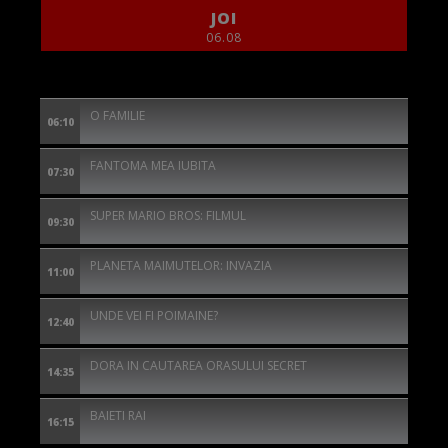
JOI
06.08
O FAMILIE
06:10
FANTOMA MEA IUBITA
07:30
SUPER MARIO BROS: FILMUL
09:30
PLANETA MAIMUTELOR: INVAZIA
11:00
UNDE VEI FI POIMAINE?
12:40
DORA IN CAUTAREA ORASULUI SECRET
14:35
BAIETI RAI
16:15