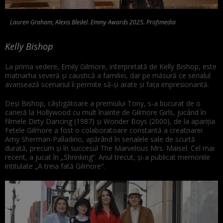
Lauren Graham, Alexis Bledel. Emmy Awards 2025. Profimedia
Kelly Bishop
La prima vedere, Emily Gilmore, interpretată de Kelly Bishop, este
matriarha severă și caustică a familiei, dar pe măsură ce serialul
avansează scenariul îi permite să-și arate și fața impresionantă.
Deși Bishop, câștigătoare a premiului Tony, s-a bucurat de o
carieră la Hollywood cu mult înainte de Gilmore Girls, jucând în
filmele Dirty Dancing (1987) și Wonder Boys (2000), de la apariția
Fetele Gilmore a fost o colaboratoare constantă a creatoarei
Amy Sherman-Palladino, apărând în serialele sale de scurtă
durată, precum și în succesul The Marvelous Mrs. Maisel. Cel mai
recent, a jucat în „Shrinking”. Anul trecut, și-a publicat memoriile
intitulate „A treia fată Gilmore”.