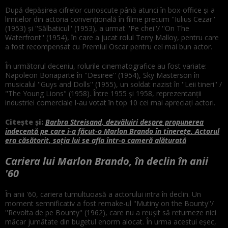
După depăşirea cifrelor cunoscute până atunci în box-office şi a
limitelor din actoria convenţională în filme precum ''Iulius Cezar''
(1953) şi ''Sălbaticul'' (1953), a urmat ''Pe chei''/ ''On The
Waterfront'' (1954), în care a jucat rolul Terry Malloy, pentru care
a fost recompensat cu Premiul Oscar pentru cel mai bun actor.
În următorul deceniu, rolurile cinematografice au fost variate:
Napoleon Bonaparte în ''Desiree'' (1954), Sky Masterson în
musicalul ''Guys and Dolls'' (1955), un soldat nazist în ''Leii tineri'' /
"The Young Lions" (1958). Între 1955 şi 1958, reprezentanţii
industriei comerciale l-au votat în top 10 cei mai apreciaţi actori.
Citește și:
Barbra Streisand, dezvăluiri despre propunerea
indecentă pe care i-a făcut-o Marlon Brando în tinerețe. Actorul
era căsătorit, soția lui se afla într-o cameră alăturată
Cariera lui Marlon Brando, în declin în anii
'60
În anii '60, cariera tumultuoasă a actorului intra în declin. Un
moment semnificativ a fost remake-ul ''Mutiny on the Bounty''/
''Revolta de pe Bounty'' (1962), care nu a reuşit să returneze nici
măcar jumătate din bugetul enorm alocat. În urma acestui eşec,