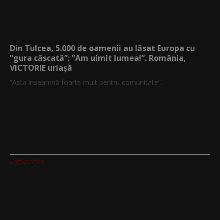
Din Tulcea, 5.000 de oamenii au lăsat Europa cu
”gura căscată”: ”Am uimit lumea!”. România,
VICTORIE uriașă
”Asta înseamnă foarte mult pentru comunitate”.
DigiSport.ro