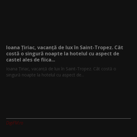
Ioana Țiriac, vacanță de lux în Saint-Tropez. Cât
costă o singură noapte la hotelul cu aspect de
castel ales de fiica...
Ioana Țiriac, vacanță de lux în Saint-Tropez. Cât costă o
singură noapte la hotelul cu aspect de...
DigiFM.ro