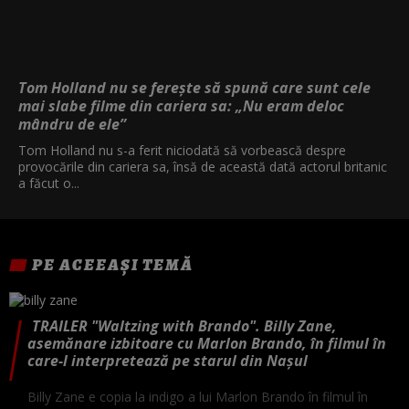
Tom Holland nu se ferește să spună care sunt cele
mai slabe filme din cariera sa: „Nu eram deloc
mândru de ele”
Tom Holland nu s-a ferit niciodată să vorbească despre
provocările din cariera sa, însă de această dată actorul britanic
a făcut o...
PE ACEEAȘI TEMĂ
TRAILER "Waltzing with Brando". Billy Zane,
asemănare izbitoare cu Marlon Brando, în filmul în
care-l interpretează pe starul din Nașul
Billy Zane e copia la indigo a lui Marlon Brando în filmul în