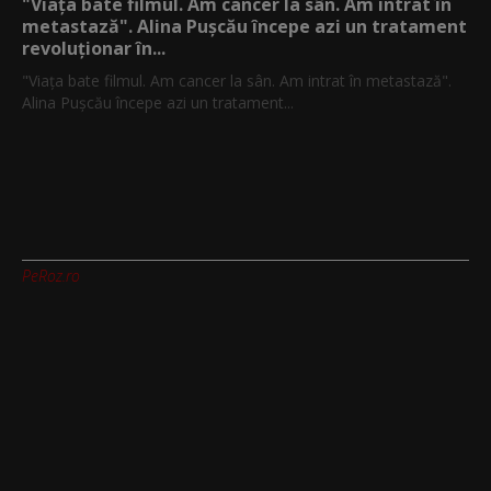
"Viața bate filmul. Am cancer la sân. Am intrat în
metastază". Alina Pușcău începe azi un tratament
revoluționar în...
"Viața bate filmul. Am cancer la sân. Am intrat în metastază".
Alina Pușcău începe azi un tratament...
PeRoz.ro