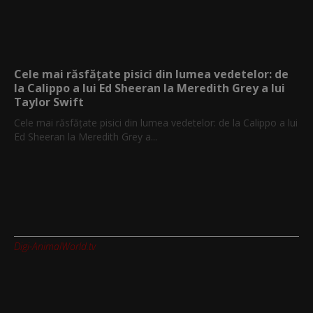
Cele mai răsfățate pisici din lumea vedetelor: de
la Calippo a lui Ed Sheeran la Meredith Grey a lui
Taylor Swift
Cele mai răsfățate pisici din lumea vedetelor: de la Calippo a lui
Ed Sheeran la Meredith Grey a...
Digi-AnimalWorld.tv