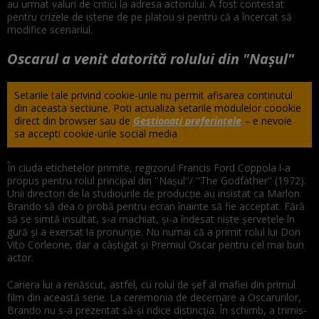
au urmat valuri de critici la adresa actorului. A fost contestat
pentru crizele de isterie de pe platou şi pentru că a încercat să
modifice scenariul.
Oscarul a venit datorită rolului din "Nașul"
Setarile tale privind cookie-urile nu permit afisarea continutul
din aceasta sectiune. Poti actualiza setarile modulelor coookie
direct din browser sau de
Gestionați preferințele
– e nevoie
sa accepti cookie-urile social media
În ciuda etichetelor primite, regizorul Francis Ford Coppola l-a
propus pentru rolul principal din ''Naşul''/ ''The Godfather'' (1972).
Unii directori de la studiourile de producţie au insistat ca Marlon
Brando să dea o probă pentru ecran înainte să fie acceptat. Fără
să se simtă insultat, s-a machiat, şi-a îndesat nişte şerveţele în
gură şi a exersat la pronunţie. Nu numai că a primit rolul lui Don
Vito Corleone, dar a câştigat şi Premiul Oscar pentru cel mai bun
actor.
Cariera lui a renăscut, astfel, cu rolul de şef al mafiei din primul
film din această serie. La ceremonia de decernare a Oscarurilor,
Brando nu s-a prezentat să-şi ridice distincţia. În schimb, a trimis-