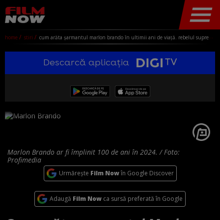
home
stiri
cum arăta șarmantul marlon brando în ultimii ani de viață. rebelul suprem al cinematografiei a murit obez, la 80 de ani
Descarcă aplicația
Marlon Brando ar fi împlinit 100 de ani în 2024. / Foto:
Profimedia
Urmărește
Film Now
în Google Discover
Adaugă
Film Now
ca sursă preferată în Google