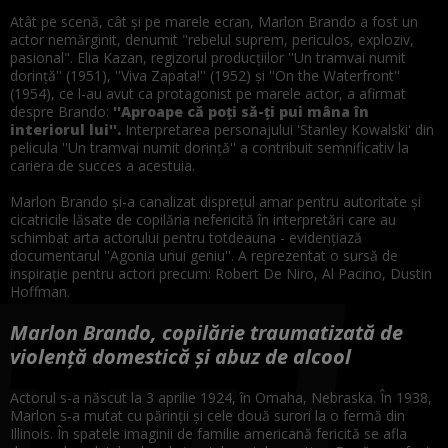
Atât pe scenă, cât şi pe marele ecran, Marlon Brando a fost un
actor nemărginit, denumit "rebelul suprem, periculos, exploziv,
pasional". Elia Kazan, regizorul producţiilor ''Un tramvai numit
dorinţă'' (1951), ''Viva Zapata!'' (1952) şi ''On the Waterfront''
(1954), ce l-au avut ca protagonist pe marele actor, a afirmat
despre Brando:
''Aproape că poţi să-ţi pui mâna în
interiorul lui''.
Interpretarea personajului 'Stanley Kowalski' din
pelicula ''Un tramvai numit dorinţă'' a contribuit semnificativ la
cariera de succes a acestuia.
Marlon Brando şi-a canalizat dispreţul amar pentru autoritate şi
cicatricile lăsate de copilăria nefericită în interpretări care au
schimbat arta actorului pentru totdeauna - evidenţiază
documentarul ''Agonia unui geniu''. A reprezentat o sursă de
inspiraţie pentru actori precum: Robert De Niro, Al Pacino, Dustin
Hoffman.
Marlon Brando, copilărie traumatizată de
violență domestică și abuz de alcool
Actorul s-a născut la 3 aprilie 1924, în Omaha, Nebraska. În 1938,
Marlon s-a mutat cu părinţii şi cele două surori la o fermă din
Illinois. În spatele imaginii de familie americană fericită se afla