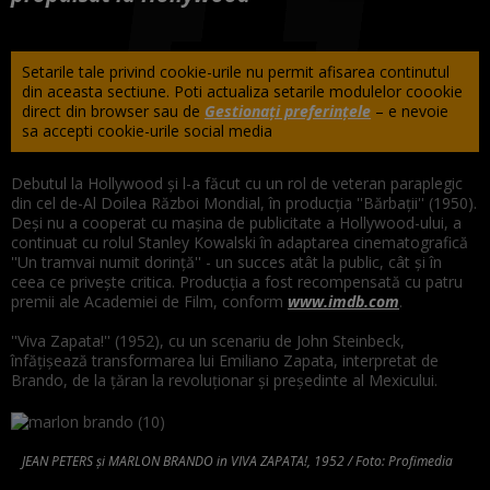
Setarile tale privind cookie-urile nu permit afisarea continutul
din aceasta sectiune. Poti actualiza setarile modulelor coookie
direct din browser sau de
Gestionați preferințele
– e nevoie
sa accepti cookie-urile social media
Debutul la Hollywood şi l-a făcut cu un rol de veteran paraplegic
din cel de-Al Doilea Război Mondial, în producţia ''Bărbaţii'' (1950).
Deşi nu a cooperat cu maşina de publicitate a Hollywood-ului, a
continuat cu rolul Stanley Kowalski în adaptarea cinematografică
''Un tramvai numit dorinţă'' - un succes atât la public, cât şi în
ceea ce priveşte critica. Producţia a fost recompensată cu patru
premii ale Academiei de Film, conform
www.imdb.com
.
''Viva Zapata!'' (1952), cu un scenariu de John Steinbeck,
înfăţişează transformarea lui Emiliano Zapata, interpretat de
Brando, de la ţăran la revoluţionar şi preşedinte al Mexicului.
JEAN PETERS și MARLON BRANDO in VIVA ZAPATA!, 1952 / Foto: Profimedia