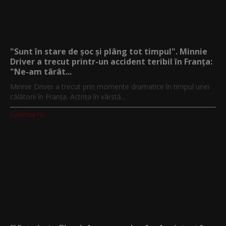
"Sunt în stare de șoc și plâng tot timpul". Minnie
Driver a trecut printr-un accident teribil în Franța:
"Ne-am târât...
Minnie Driver a trecut prin momente dramatice în timpul unei
călătorii în Franța. Actrița în vârstă...
Filmnow.ro