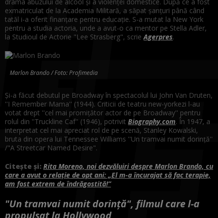
drama abuzului de alcool şi a violenţei domestice. După ce a fost
exmatriculat de la Academia Militară, a săpat şanţuri până când
tatăl i-a oferit finanţare pentru educaţie. S-a mutat la New York
pentru a studia actoria, unde a avut-o ca mentor pe Stella Adler,
la Studioul de Actorie "Lee Strasberg", scrie
Agerpres
.
Marlon Brando / Foto: Profimedia
Şi-a făcut debutul pe Broadway în spectacolul lui John Van Druten,
''I Remember Mama'' (1944). Criticii de teatru new-yorkezi l-au
votat drept ''cel mai promiţător actor de pe Broadway'' pentru
rolul din ''Truckline Caf'' (1946), potrivit
Biography.com
. În 1947, a
interpretat cel mai apreciat rol de pe scenă, Stanley Kowalski,
bruta din opera lui Tennessee Williams ''Un tramvai numit dorinţă''
/"A Streetcar Named Desire".
Citește și:
Rita Moreno, noi dezvăluiri despre Marlon Brando, cu
care a avut o relație de opt ani: „El m-a încurajat să fac terapie,
am fost extrem de îndrăgostită!”
"Un tramvai numit dorință", filmul care l-a
propulsat la Hollywood