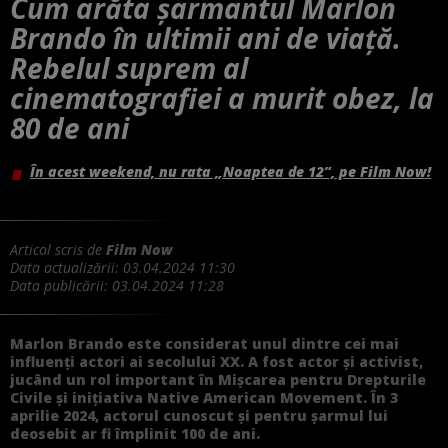
Cum arăta șarmantul Marlon
Brando în ultimii ani de viață.
Rebelul suprem al
cinematografiei a murit obez, la
80 de ani
În acest weekend, nu rata „Noaptea de 12”, pe Film Now!
Articol scris de
Film Now
Data actualizării:
03.04.2024 11:30
Data publicării:
03.04.2024 11:28
Marlon Brando este considerat unul dintre cei mai
influenţi actori ai secolului XX. A fost actor şi activist,
jucând un rol important în Mişcarea pentru Drepturile
Civile şi iniţiativa Native American Movement. În 3
aprilie 2024, actorul cunoscut și pentru șarmul lui
deosebit ar fi împlinit 100 de ani.