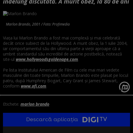
îndelung discutată. A murit obez, la 80 de ani
Marlon Brando, 2001 / Foto: Profimedia
Viaţa lui Marlon Brando a fost mai complexă şi mai celebrată
decât orice subiect de la Hollywood. A murit obez, la 1 iulie 2004,
iar comportamentul său din ultima parte a vieţii aproape că a
umbrit standardul său incredibil de actorie postbelică, notează
site-ul
www.hollywoodsgoldenage.com
.
Pe lista Institutului American de Film cu cele mai mari vedete
masculine din toate timpurile, Marlon Brando este plasat pe locul
patru, după Humphrey Bogart, Cary Grant şi James Stewart,
conform
www.afi.com
.
Etichete:
marlon brando
Descarcă aplicația