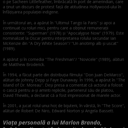
o pe Sacheen Littlefeather, îmbrăcată în port de amerindian, care
a ţinut un discurs de protest faţă de atitudinea Hollywood-ului în
înfăţişarea populaţiei indigene.
În următorul an, a apărut în ''Ultimul Tango la Paris'' şi apoi a
continuat cu roluri mici, pentru care a obținut remuneraţii
consistente: ''Superman'' (1978) şi ''Apocalypse Now'' (1979). Este
nominalizat la Oscar pentru interpretarea rolului secundar Ian
McKenzie din ''A Dry White Season''/ ''Un anotimp alb şi uscat''
(1989).
A apărut şi în comedia ''The Freshman''/ ''Novicele'' (1989), alături
de Matthew Broderick.
În 1994, a făcut parte din distribuţia filmului ''Don Juan DeMarco'',
alături de Johnny Depp şi Faye Dunaway. În 1996, a apărut în ''The
Island of Dr. Moreau''. Deşi presa a comentat că actorul a folosit
o cască pentru a-şi aminti replicile, partenerul său de platou,
David Thewlis, a declarat că a fost impresionat de marele actor.
În 2001, a jucat rolul unui hoţ de bijuterii, în vârstă, în ''The Score'',
alături de Robert De Niro, Edward Norton şi Angela Bassett.
Viața personală a lui Marlon Brando,