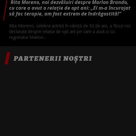
Rita Moreno, noi dezvăluiri despre Marlon Brando,
cu care a avut o relație de opt ani: „El m-a încurajat
să fac terapie, am fost extrem de îndrăgostită!”
Rita Moreno, celebra actriță în vârstă de 92 de ani, a făcut noi
declarații despre relația de opt ani pe care a avut-o cu
regretatul Marlon...
PARTENERII NOȘTRI