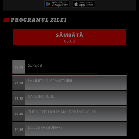
PROGRAMUL ZILEI
SÂMBĂTĂ
08.08
SUPER 8
21:30
LA LIMITA SUPRAVIETUIRII
23:20
SINGURATICUL
01:15
THE SILENT HOUR: MARTOR FARA GLAS
02:45
DULCE RAZBUNARE
04:20