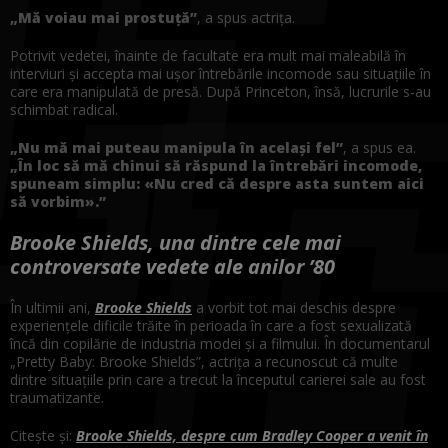
„Mă voiau mai prostuță”
, a spus actrița.
Potrivit vedetei, înainte de facultate era mult mai maleabilă în
interviuri și accepta mai ușor întrebările incomode sau situațiile în
care era manipulată de presă. După Princeton, însă, lucrurile s-au
schimbat radical.
„Nu mă mai puteau manipula în același fel”
, a spus ea.
„În loc să mă chinui să răspund la întrebări incomode,
spuneam simplu: «Nu cred că despre asta suntem aici
să vorbim».”
Brooke Shields, una dintre cele mai
controversate vedete ale anilor ’80
În ultimii ani,
Brooke Shields
a vorbit tot mai deschis despre
experiențele dificile trăite în perioada în care a fost sexualizată
încă din copilărie de industria modei și a filmului. În documentarul
„Pretty Baby: Brooke Shields”, actrița a recunoscut că multe
dintre situațiile prin care a trecut la începutul carierei sale au fost
traumatizante.
Citește și:
Brooke Shields, despre cum Bradley Cooper a venit în