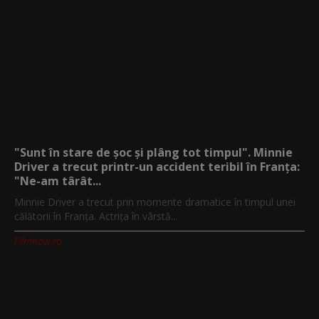
"Sunt în stare de șoc și plâng tot timpul". Minnie
Driver a trecut printr-un accident teribil în Franța:
"Ne-am târât...
Minnie Driver a trecut prin momente dramatice în timpul unei
călătorii în Franța. Actrița în vârstă...
Filmnow.ro