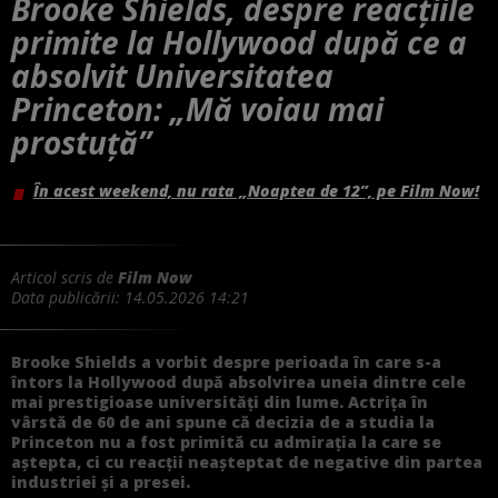
Brooke Shields, despre reacțiile
primite la Hollywood după ce a
absolvit Universitatea
Princeton: „Mă voiau mai
prostuță”
În acest weekend, nu rata „Noaptea de 12”, pe Film Now!
Articol scris de
Film Now
Data publicării:
14.05.2026 14:21
Brooke Shields a vorbit despre perioada în care s-a
întors la Hollywood după absolvirea uneia dintre cele
mai prestigioase universități din lume. Actrița în
vârstă de 60 de ani spune că decizia de a studia la
Princeton nu a fost primită cu admirația la care se
aștepta, ci cu reacții neașteptat de negative din partea
industriei și a presei.