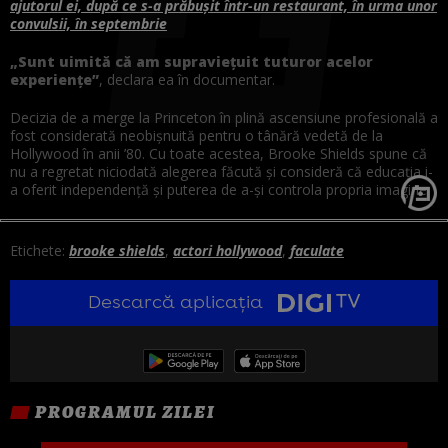
ajutorul ei, după ce s-a prăbușit într-un restaurant, în urma unor
convulsii, în septembrie
„Sunt uimită că am supraviețuit tuturor acelor
experiențe”
, declara ea în documentar.
Decizia de a merge la Princeton în plină ascensiune profesională a
fost considerată neobișnuită pentru o tânără vedetă de la
Hollywood în anii ’80. Cu toate acestea, Brooke Shields spune că
nu a regretat niciodată alegerea făcută și consideră că educația i-
a oferit independență și puterea de a-și controla propria imagine.
Etichete:
brooke shields
,
actori hollywood
,
faculate
Descarcă aplicația
PROGRAMUL ZILEI