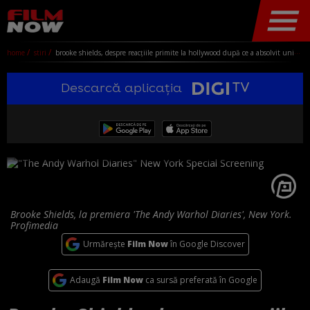
home
stiri
brooke shields, despre reacțiile primite la hollywood după ce a absolvit universitatea princeton: „mă voiau mai prostuță”
Descarcă aplicația
Brooke Shields, la premiera 'The Andy Warhol Diaries', New York.
Profimedia
Urmărește
Film Now
în Google Discover
Adaugă
Film Now
ca sursă preferată în Google