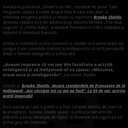
Invitată în podcastul „Dinner’s on Me”, moderat de Jesse Tyler
Ferguson, actrița a vorbit despre felul în care educația i-a
schimbat imaginea publică și relația cu reporterii.
Brooke Shields
,
devenită celebră încă din adolescență datorită filmelor „The Blue
Lagoon” și „Pretty Baby”, a absolvit Princeton în 1987, obținând o
diplomă în literatură franceză.
Actrița a mărturisit că era convinsă că studiile la o universitate Ivy
League îi vor consolida statutul la Hollywood și că va fi percepută
drept o femeie inteligentă și sofisticată.
„Aveam impresia că voi ieși din facultate o actriță
inteligentă și că Hollywood-ul va spune: «Minunat,
acum este și inteligentă»”
, a povestit Shields.
Citește și:
Brooke Shields, despre standardele de frumusețe de la
Hollywood: „Am câștigat tot ce am pe față”. La 59 de ani, actrița
arată impecabil
Însă reacția pe care a primit-o a fost complet diferită de ceea ce
își imaginase. Brooke Shields spune că presa și oamenii din
industrie păreau deranjați de faptul că devenise mai sigură pe ea
și mai greu de controlat.