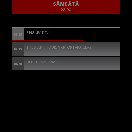
SÂMBĂTĂ
08.08
SINGURATICUL
01:15
THE SILENT HOUR: MARTOR FARA GLAS
02:45
DULCE RAZBUNARE
04:20