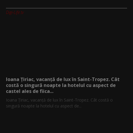
Digi-Life.tv
Ioana Țiriac, vacanță de lux în Saint-Tropez. Cât
costă o singură noapte la hotelul cu aspect de
castel ales de fiica...
Ioana Țiriac, vacanță de lux în Saint-Tropez. Cât costă o
singură noapte la hotelul cu aspect de...