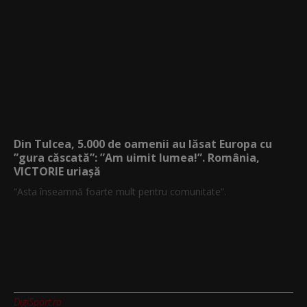
Din Tulcea, 5.000 de oamenii au lăsat Europa cu
”gura căscată”: ”Am uimit lumea!”. România,
VICTORIE uriașă
”Asta înseamnă foarte mult pentru comunitate”.
DigiSport.ro