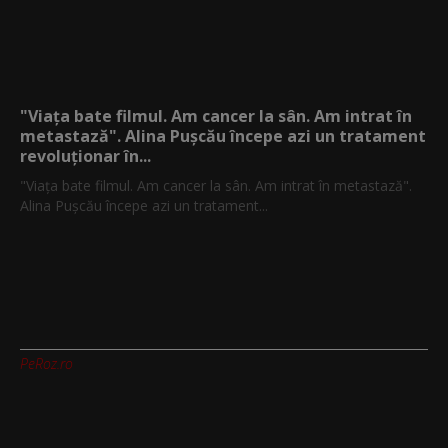
"Viața bate filmul. Am cancer la sân. Am intrat în
metastază". Alina Pușcău începe azi un tratament
revoluționar în...
"Viața bate filmul. Am cancer la sân. Am intrat în metastază".
Alina Pușcău începe azi un tratament...
PeRoz.ro