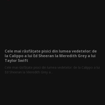
Cele mai răsfățate pisici din lumea vedetelor: de
la Calippo a lui Ed Sheeran la Meredith Grey a lui
Taylor Swift
Cele mai răsfățate pisici din lumea vedetelor: de la Calippo a lui
Ed Sheeran la Meredith Grey a...