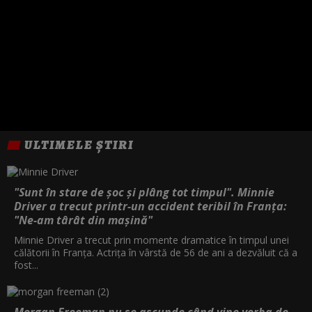
ULTIMELE ȘTIRI
"Sunt în stare de șoc și plâng tot timpul". Minnie
Driver a trecut printr-un accident teribil în Franța:
"Ne-am târât din mașină"
Minnie Driver a trecut prin momente dramatice în timpul unei
călătorii în Franța. Actrița în vârstă de 56 de ani a dezvăluit că a
fost...
Morgan Freeman nu se ascunde când vine vorba de