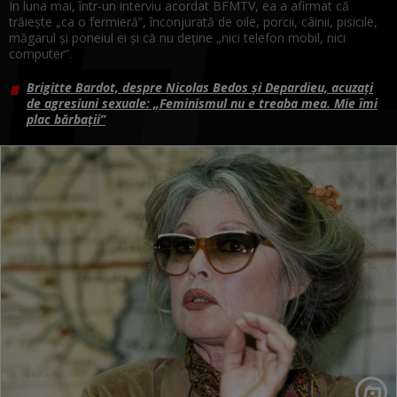
În luna mai, într-un interviu acordat BFMTV, ea a afirmat că
trăieşte „ca o fermieră”, înconjurată de oile, porcii, câinii, pisicile,
măgarul şi poneiul ei şi că nu deţine „nici telefon mobil, nici
computer”.
Brigitte Bardot, despre Nicolas Bedos şi Depardieu, acuzaţi
de agresiuni sexuale: „Feminismul nu e treaba mea. Mie îmi
plac bărbaţii”