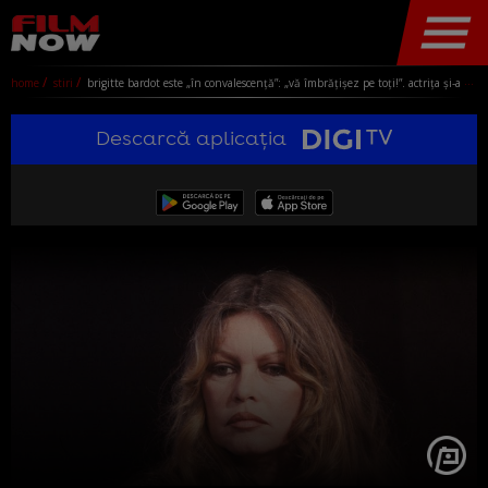
home
stiri
brigitte bardot este „în convalescenţă”: „vă îmbrăţişez pe toţi!”. actrița şi-a dorit să „liniştească” opinia publică
Descarcă aplicația