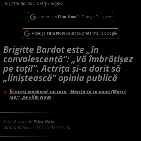
Brigitte Bardot. Getty Images
Urmărește
Film Now
în Google Discover
Adaugă
Film Now
ca sursă preferată în Google
Brigitte Bardot este „în
convalescenţă”: „Vă îmbrăţişez
pe toţi!”. Actrița şi-a dorit să
„liniştească” opinia publică
În acest weekend, nu rata „Mărită-te cu mine (Marry
Me)”, pe Film Now!
Articol scris de
Film Now
Data publicării:
02.12.2025 11:28