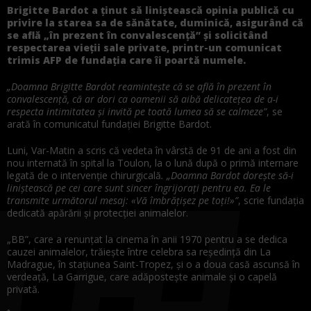
Brigitte Bardot a ţinut să liniştească opinia publică cu
privire la starea sa de sănătate, duminică, asigurând că
se află „în prezent în convalescenţă” şi solicitând
respectarea vieţii sale private, printr-un comunicat
trimis AFP de fundaţia care îi poartă numele.
„Doamna Brigitte Bardot reaminteşte că se află în prezent în
convalescenţă, că ar dori ca oamenii să aibă delicateţea de a-i
respecta intimitatea şi invită pe toată lumea să se calmeze”
, se
arată în comunicatul fundaţiei Brigitte Bardot.
Luni, Var-Matin a scris că vedeta în vârstă de 91 de ani a fost din
nou internată în spital la Toulon, la o lună după o primă internare
legată de o intervenţie chirurgicală
. „Doamna Bardot doreşte să-i
liniştească pe cei care sunt sincer îngrijoraţi pentru ea. Ea le
transmite următorul mesaj: «Vă îmbrăţişez pe toţi!»”
, scrie fundaţia
dedicată apărării şi protecţiei animalelor.
„BB”, care a renunţat la cinema în anii 1970 pentru a se dedica
cauzei animalelor, trăieşte între celebra sa reşedinţă din La
Madrague, în staţiunea Saint-Tropez, şi o a doua casă ascunsă în
verdeaţă, La Garrigue, care adăposteşte animale şi o capelă
privată.