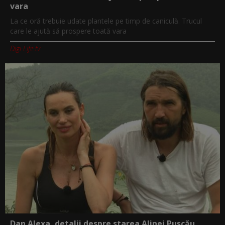
vara
La ce oră trebuie udate plantele pe timp de caniculă. Trucul
care le ajută să prospere toată vara
Digi-Life.tv
Dan Alexa, detalii despre starea Alinei Pușcău,