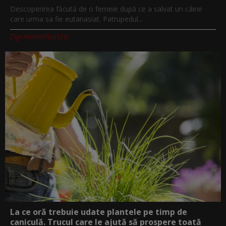
Descoperirea făcută de o femeie după ce a salvat un câine
care urma sa fie eutanasiat. Patrupedul...
Digi-AnimalWorld.tv
La ce oră trebuie udate plantele pe timp de
caniculă. Trucul care le ajută să prospere toată