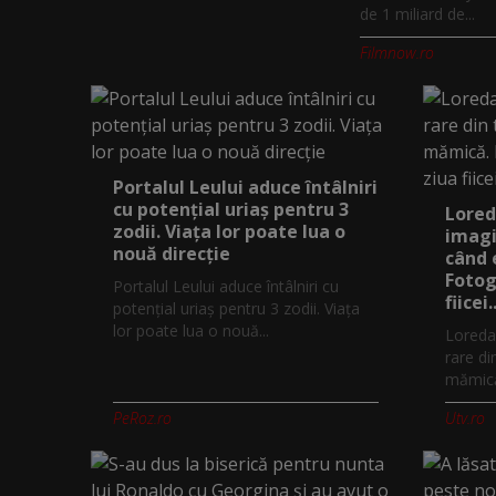
de 1 miliard de...
Filmnow.ro
Portalul Leului aduce întâlniri
cu potențial uriaș pentru 3
Lored
zodii. Viața lor poate lua o
imagi
nouă direcție
când 
Fotog
Portalul Leului aduce întâlniri cu
fiicei..
potențial uriaș pentru 3 zodii. Viața
lor poate lua o nouă...
Loreda
rare di
mămică.
PeRoz.ro
Utv.ro