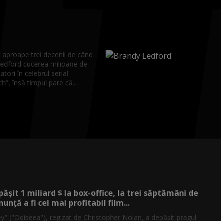
 aproape trei decenii de când
edford cucerea milioane de
atori în celebrul serial
”, însă timpul pare că...
ășit 1 miliard $ la box-office, la trei săptămâni de
nunță a fi cel mai profitabil film...
y" ("Odiseea"), regizat de Christopher Nolan, a depăşit pragul