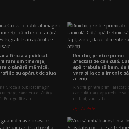
ana Groza a publicat
Rinichii, printre primii
ni rare din tinerețe,
afectați de caniculă. Câ
era o tânără mămică.
apă trebuie să bem, de 
rafiile au apărut de ziua
vara și la ce alimente să
.
atenți
na Groza a publicat imagini
Rinichii, printre primii afectați
n tinerețe, când era o tânără
caniculă. Câtă apă trebuie să
 Fotografiile au...
de fapt, vara și la ce...
Digi-World.tv