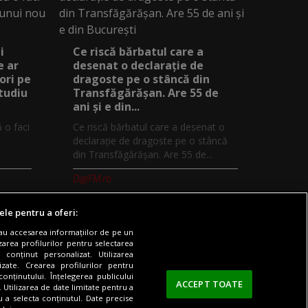
i
Ce riscă bărbatul care a
e ar
desenat o declarație de
ori pe
dragoste pe o stâncă din
studiu
Transfăgărășan. Are 55 de
ani și e din...
ă o faci
Ce riscă bărbatul care a desenat o
declarație de dragoste pe o stâncă
din Transfăgărășan. Are 55 de...
DigiFM.ro
ele pentru a oferi:
sau accesarea informațiilor de pe un
zarea profilurilor pentru selectarea
 conținut personalizat. Utilizarea
Digi TV
Contact/Info
Codul etic
lizate. Crearea profilurilor pentru
onținutului. Înțelegerea publicului
ACCEPT TOATE
. Utilizarea de date limitate pentru a
ru a selecta conținutul. Date precise