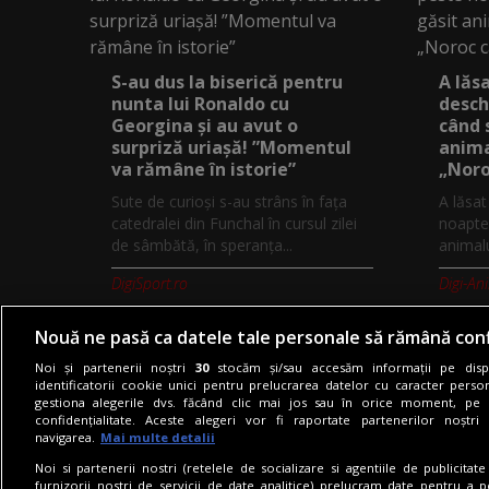
S-au dus la biserică pentru
A lăs
nunta lui Ronaldo cu
desch
Georgina și au avut o
când 
surpriză uriașă! ”Momentul
anima
va rămâne în istorie”
„Noro
Sute de curioși s-au strâns în fața
A lăsa
catedralei din Funchal în cursul zilei
noapte,
de sâmbătă, în speranța...
animalu
DigiSport.ro
Digi-An
Nouă ne pasă ca datele tale personale să rămână conf
Noi și partenerii noștri
30
stocăm și/sau accesăm informații pe dispo
identificatorii cookie unici pentru prelucrarea datelor cu caracter person
gestiona alegerile dvs. făcând clic mai jos sau în orice moment, pe 
Termeni si conditii
Politica de co
confidențialitate. Aceste alegeri vor fi raportate partenerilor noștr
navigarea.
Mai multe detalii
Noi si partenerii nostri (retelele de socializare si agentiile de publicita
furnizorii nostri de servicii de date analitice) prelucram date pentru a p