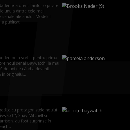
der le-a oferit fanilor o privire
ele unuia dintre cele mai
 seriale ale anului. Modelul
a publicat...
nderson a vorbit pentru prima
pre noul serial Baywatch, la mai
30 de ani de când a devenit
în originalul...
nedite cu protagonistele noului
aywatch”, Shay Mitchell și
rrison, au fost surprinse în
ach...