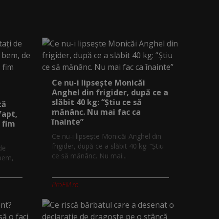
Ce nu-i lipsește Monicăi
Anghel din frigider, după ce a
slăbit 40 kg: “Știu ce să
tă
mănânc. Nu mai fac ca
fapt,
înainte”
 fim
Ce nu-i lipsește Monicăi Anghel din
frigider, după ce a slăbit 40 kg: “Știu
 de
ce să mănânc. Nu mai...
 bem,
ProFM.ro