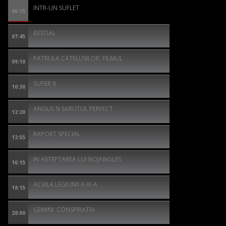
INTR-UN SUFLET
06:15
BESTIAL
07:45
PATRULA CATELUSILOR: FILMUL
09:10
SUPER 8
10:30
ANGUS SI SARUTUL PERFECT
12:20
RAPORT SPECIAL
13:55
IN ASTEPTAREA LUI BOJANGLES
16:15
ACVILA LEGIUNII A IX-A
18:15
GEMINI: CONSPIRATIA
20:00