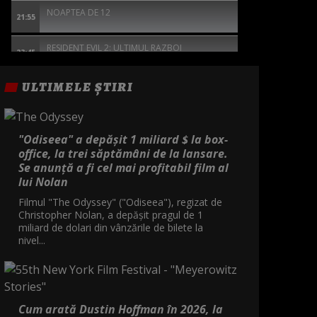
NOAPTEA DE 12
21:55
RESIDENT EVIL 2: ULTIMUL RAZBOI
23:45
JEANNE DU BARRY
ULTIMELE ȘTIRI
01:05
MISTERELE FLUVIULUI
02:55
"Odiseea" a depășit 1 miliard $ la box-
office, la trei săptămâni de la lansare.
INTOARCEREA
05:10
Se anunță a fi cel mai profitabil film al
lui Nolan
Filmul "The Odyssey" ("Odiseea"), regizat de
Christopher Nolan, a depăşit pragul de 1
miliard de dolari din vânzările de bilete la
nivel...
Cum arată Dustin Hoffman în 2026, la