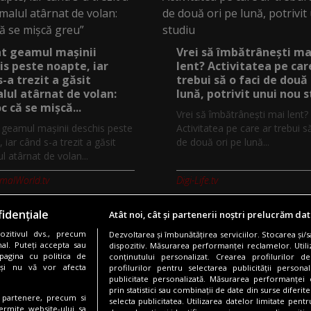
at geamul mașinii
Vrei să îmbătrânești ma
is peste noapte, iar
lent? Activitatea pe car
s-a trezit a găsit
trebui să o faci de două 
lul atârnat de volan:
lună, potrivit unui nou 
c că se mișcă...
Vrei să îmbătrânești mai lent?
t geamul mașinii deschis peste
Activitatea pe care ar trebui s
 iar când s-a trezit a găsit
de două ori pe lună...
l atârnat de volan...
imalWorld.tv
Digi-Life.tv
idențiale
Atât noi, cât și partenerii noștri prelucrăm dat
zitivul dvs., precum
Dezvoltarea și îmbunătățirea serviciilor. Stocarea și/
Copyright © 2026 / DIGI ROMANIA S.A.
al. Puteți accepta sau
dispozitiv. Măsurarea performanței reclamelor. Utili
pagina cu politica de
conținutului personalizat. Crearea profilurilor de
nfidentialitate
Gestionați preferințele
Comunicate de presă
Abonare 
i și nu vă vor afecta
profilurilor pentru selectarea publicității persona
publicitate personalizată. Măsurarea performanței c
prin statistici sau combinații de date din surse diferite
te partenere, precum si
selecta publicitatea. Utilizarea datelor limitate pent
Urmărește-ne și pe:
ermite website-ului sa