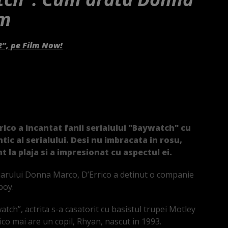
um
2”, pe Film Now!
ico a incantat fanii serialului "Baywatch" cu
tic al serialului. Desi nu imbracata in rosu,
t la plaja si a impresionat cu aspectul ei.
amarului Donna Marco, D’Errico a detinut o companie
boy.
watch”, actrita s-a casatorit cu basistul trupei Motley
rrico mai are un copil, Rhyan, nascut in 1993.