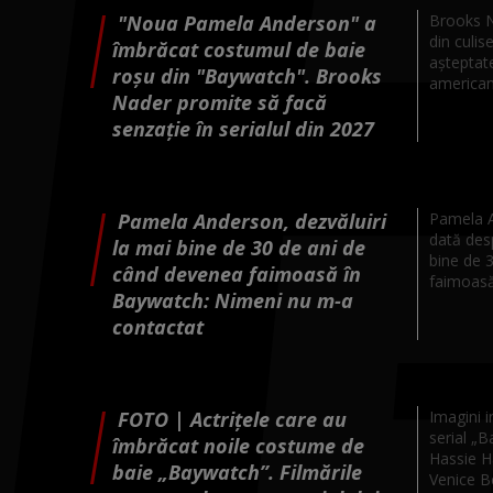
"Noua Pamela Anderson" a
Brooks Na
din culis
îmbrăcat costumul de baie
așteptate
roșu din "Baywatch". Brooks
american 
Nader promite să facă
senzație în serialul din 2027
Pamela Anderson, dezvăluiri
Pamela A
dată des
la mai bine de 30 de ani de
bine de 
când devenea faimoasă în
faimoasă 
Baywatch: Nimeni nu m-a
contactat
FOTO | Actrițele care au
Imagini i
serial „B
îmbrăcat noile costume de
Hassie Ha
baie „Baywatch”. Filmările
Venice Be