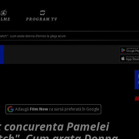
ILME
PROGRAM TV
atch". cum arata donna d’errico la plaja acum
Adaugă
Film Now
ca sursă preferată în Google
ut concurenta Pamelei
tch". Cum arata Donna