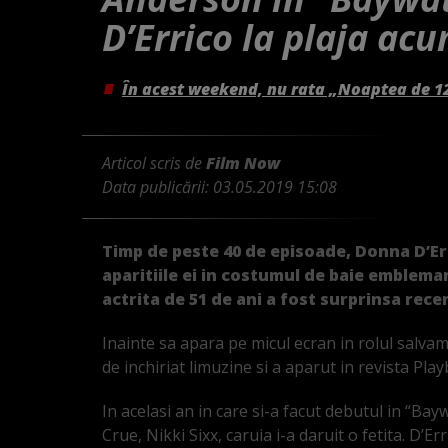
D’Errico la plaja ac
În acest weekend, nu rata „Noaptea de 1
Articol scris de
Film Now
Data publicării:
03.05.2019 15:08
Timp de peste 40 de episoade, Donna D’Err
aparitiile ei in costumul de baie embleman
actrita de 51 de ani a fost surprinsa recen
Inainte sa apara pe micul ecran in rolul salv
de inchiriat limuzine si a aparut in revista Play
In acelasi an in care si-a facut debutul in “Bay
Crue, Nikki Sixx, caruia i-a daruit o fetita. D’E