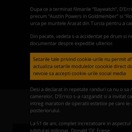
Dupa ce a terminat filmarile “Baywatch”, D’Erri
precum “Austin Powers in Goldmember” si “Roadie
urca pe muntele Ararat din Turcia pentru a cau
Din pacate, vedeta s-a accidentat pe drum si nu
documentar despre expeditie ulterior.
Setarile tale privind cookie-urile nu permit a
actualiza setarile modulelor coookie direct 
nevoie sa accepti cookie-urile social media
Desi a declarat in repetate randuri ca nu o sa
camerelor, D’Errico s-a razgandit si a invitat c
intreg maraton de operatii estetice pe care le-a
posteriorului.
La 51 de ani, complet increzatoare in aspectul ei
iubitul ei milionar, Donald 'DJ' Friese.