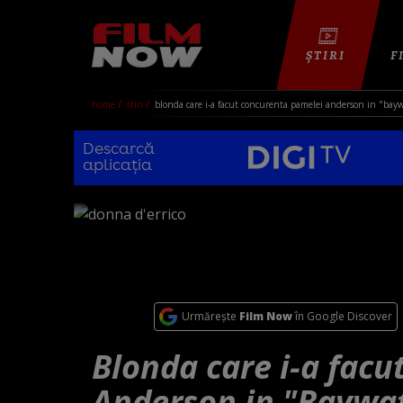
ȘTIRI
F
home
stiri
blonda care i-a facut concurenta pamelei anderson in "bayw
Descarcă
aplicația
Urmărește
Film Now
în Google Discover
Blonda care i-a fac
Anderson in "Baywa