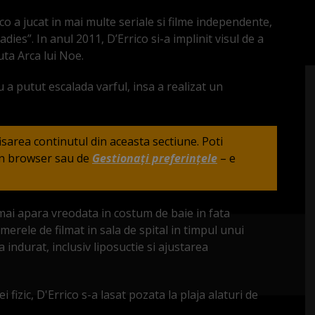
co a jucat in mai multe seriale si filme independente,
s”. In anul 2011, D’Errico si-a implinit visul de a
ta Arca lui Noe.
 a putut escalada varful, insa a realizat un
fisarea continutul din aceasta sectiune. Poti
din browser sau de
Gestionați preferințele
– e
 mai apara vreodata in costum de baie in fata
amerele de filmat in sala de spital in timpul unui
 indurat, inclusiv liposuctie si ajustarea
 fizic, D'Errico s-a lasat pozata la plaja alaturi de