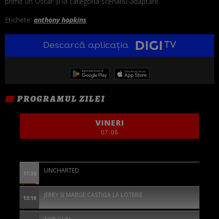
primit un Oscar şi la categoria scenariu-adaptare.
Etichete:
anthony hopkins
Descarcă aplicația
PROGRAMUL ZILEI
VINERI
07.08
UNCHARTED
11:20
JERRY SI MARGE CASTIGA LA LOTERIE
13:10