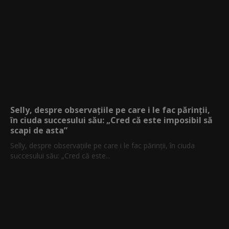
Selly, despre observațiile pe care i le fac părinții,
în ciuda succesului său: „Cred că este imposibil să
scapi de asta”
Selly, despre observațiile pe care i le fac părinții, în ciuda
succesului său: „Cred că este...