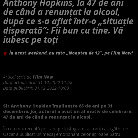
Anthony Hopkins, la 47 de ani
de când a renunțat la alcool,
după ce s-a aflat într-o „situație
disperată”: Fii bun cu tine. Vă
iubesc pe toți
În acest weekend, nu rata „Noaptea de 12”, pe Film Now!
Articol scris de
Film Now
Data actualizării:
31.12.2022 11:58
Data publicării:
31.12.2022 10:00
Sir Anthony Hopkins împlinește 85 de ani pe 31
decembrie. Joi, actorul a avut un al motiv de celebrare:
47 de ani de când a renunțat la alcool.
În cea mai recentă postare pe Instagram, actorul câștigător de
Oscar a publicat un mesaj emoționant celor aproape patru