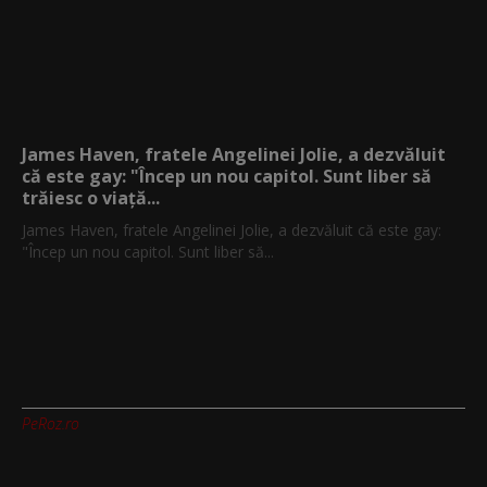
James Haven, fratele Angelinei Jolie, a dezvăluit
că este gay: "Încep un nou capitol. Sunt liber să
trăiesc o viață...
James Haven, fratele Angelinei Jolie, a dezvăluit că este gay:
"Încep un nou capitol. Sunt liber să...
PeRoz.ro