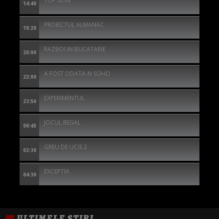
TOP GUN
14:40
PROIECTUL ALMANAC
18:20
RAZBOI IN BUCATARIE
20:00
A FOST ODATA-N SOHO
22:00
EXPERIMENTUL
23:50
JOCUL REGAL
00:45
GREU DE UCIS 2
02:30
EXCEPTIA
04:30
ULTIMELE ȘTIRI