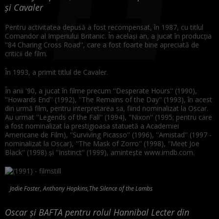
și Cavaler
Pentru activitatea depusă a fost recompensat, în 1987, cu titlul
Comandor al Imperiului Britanic. În acelaşi an, a jucat în producţia
''84 Charing Cross Road'', care a fost foarte bine apreciată de
criticii de film.
În 1993, a primit titlul de Cavaler.
În anii '90, a jucat în filme precum ''Desperate Hours'' (1990),
''Howards End'' (1992), ''The Remains of the Day'' (1993), în acest
din urmă film, pentru interpretarea sa, fiind nominalizat la Oscar.
Au urmat ''Legends of the Fall'' (1994), ''Nixon'' (1995; pentru care
a fost nominalizat la prestigioasa statuetă a Academiei
Americane de Film), ''Surviving Picasso'' (1996), ''Amistad'' (1997 -
nominalizat la Oscar), ''The Mask of Zorro'' (1998), ''Meet Joe
Black'' (1998) şi ''Instinct'' (1999), aminteşte www.imdb.com.
Jodie Foster, Anthony Hopkins,The Silence of the Lambs
Oscar și BAFTA pentru rolul Hannibal Lecter din