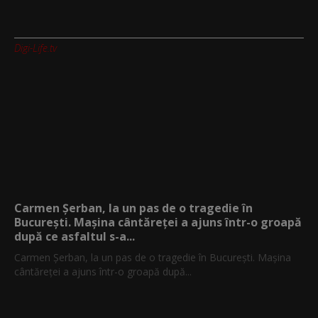
Digi-Life.tv
Carmen Șerban, la un pas de o tragedie în
București. Mașina cântăreței a ajuns într-o groapă
după ce asfaltul s-a...
Carmen Șerban, la un pas de o tragedie în București. Mașina
cântăreței a ajuns într-o groapă după...