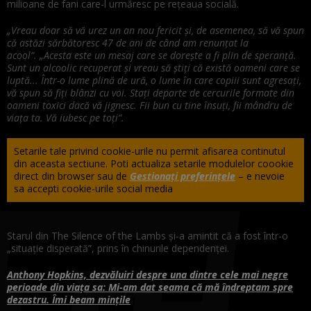
milioane de fani care-l urmăresc pe rețeaua socială.
„Vreau doar să vă urez un an nou fericit și, de asemenea, să vă spun
că astăzi sărbătoresc 47 de ani de când am renunțat la
acool”. „Acesta este un mesaj care se dorește a fi plin de speranță.
Sunt un alcoolic recuperat și vreau să știți că există oameni care se
luptă... Într-o lume plină de ură, o lume în care copiii sunt agresați,
vă spun să fiți blânzi cu voi. Stați departe de cercurile formate din
oameni toxici dacă vă jignesc. Fii bun cu tine însuți, fii mândru de
viața ta. Vă iubesc pe toți”.
Setarile tale privind cookie-urile nu permit afisarea continutul
din aceasta sectiune. Poti actualiza setarile modulelor coookie
direct din browser sau de
Gestionați preferințele
– e nevoie
sa accepti cookie-urile social media
Starul din The Silence of the Lambs și-a amintit că a fost într-o
„situație disperată”, prins în chinurile dependenței.
Anthony Hopkins, dezvăluiri despre una dintre cele mai negre
perioade din viața sa: Mi-am dat seama că mă îndreptam spre
dezastru. Îmi beam mințile