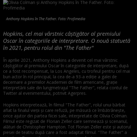
Anthony Hopkins în The Father. Foto: Profimedia
Hopkins, cel mai vârstnic câştigător al premiului
Oscar în categoriile de interpretare. O nouă statuetă
în 2021, pentru rolul din "The Father"
În aprilie 2021, Anthony Hopkins a devenit cel mai vârstnic
câştigător al premiului Oscar în categoriile de interpretare, după
ce a fost recompensat, la Los Angeles, cu trofeul pentru cel mai
bun actor în rol principal, la cea de-a 93-a ediţie a galei de
decernare a premiilor Academiei de film americane, graţie
interpretării sale din lungmetrajul "The Father", relata contul de
Twitter al evenimentului, potrivit Agerpres.
Hopkins interpretează, în filmul "The Father", rolul unui bărbat
aflat la finalul vieţii şi care refuză, pe măsură ce îmbătrâneşte,
orice ajutor din partea fiicei sale, interpretate de Olivia Colman.
Filmul este regizat de Florian Zeller care semnează şi scenariul,
alături de Christopher Hampton. Tot Florian Zeller este şi autorul
piesei de teatru după care a fost adaptat filmul. "The Father" a