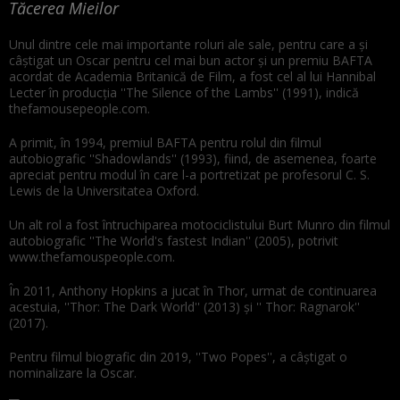
Tăcerea Mieilor
Unul dintre cele mai importante roluri ale sale, pentru care a şi
câştigat un Oscar pentru cel mai bun actor şi un premiu BAFTA
acordat de Academia Britanică de Film, a fost cel al lui Hannibal
Lecter în producţia ''The Silence of the Lambs'' (1991), indică
thefamousepeople.com.
A primit, în 1994, premiul BAFTA pentru rolul din filmul
autobiografic ''Shadowlands'' (1993), fiind, de asemenea, foarte
apreciat pentru modul în care l-a portretizat pe profesorul C. S.
Lewis de la Universitatea Oxford.
Un alt rol a fost întruchiparea motociclistului Burt Munro din filmul
autobiografic ''The World's fastest Indian'' (2005), potrivit
www.thefamouspeople.com.
În 2011, Anthony Hopkins a jucat în Thor, urmat de continuarea
acestuia, ''Thor: The Dark World'' (2013) şi '' Thor: Ragnarok''
(2017).
Pentru filmul biografic din 2019, ''Two Popes'', a câştigat o
nominalizare la Oscar.