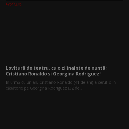
ProFM.ro
Lovitură de teatru, cu o zi înainte de nuntă:
Cristiano Ronaldo și Georgina Rodriguez!
În urmă cu un an, Cristiano Ronaldo (41 de ani) a cerut-o în
căsătorie pe Georgina Rodriguez (32 de...