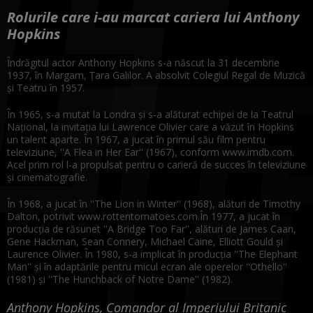
Rolurile care i-au marcat cariera lui Anthony
Hopkins
Îndrăgitul actor Anthony Hopkins s-a născut la 31 decembrie
1937, în Margam, Ţara Galilor. A absolvit Colegiul Regal de Muzică
şi Teatru în 1957.
În 1965, s-a mutat la Londra şi s-a alăturat echipei de la Teatrul
Naţional, la invitaţia lui Lawrence Olivier care a văzut în Hopkins
un talent aparte. În 1967, a jucat în primul său film pentru
televiziune, ''A Flea in Her Ear'' (1967), conform www.imdb.com.
Acel prim rol l-a propulsat pentru o carieră de succes în televiziune
şi cinematografie.
În 1968, a jucat în ''The Lion in Winter'' (1968), alături de Timothy
Dalton, potrivit www.rottentomatoes.com.În 1977, a jucat în
producţia de răsunet ''A Bridge Too Far'', alături de James Caan,
Gene Hackman, Sean Connery, Michael Caine, Elliott Gould şi
Laurence Olivier. În 1980, s-a implicat în producţia ''The Elephant
Man'' şi în adaptările pentru micul ecran ale operelor ''Othello''
(1981) şi ''The Hunchback of Notre Dame'' (1982).
Anthony Hopkins, Comandor al Imperiului Britanic