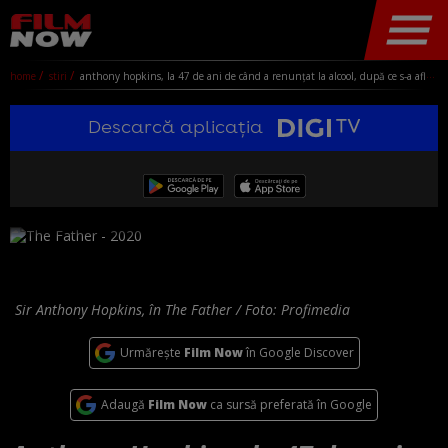
home
stiri
anthony hopkins, la 47 de ani de când a renunțat la alcool, după ce s-a aflat într-o „situație disperată”: fii bun cu tine. vă iubesc pe toți
Descarcă aplicația
Sir Anthony Hopkins, în The Father / Foto: Profimedia
Urmărește
Film Now
în Google Discover
Adaugă
Film Now
ca sursă preferată în Google