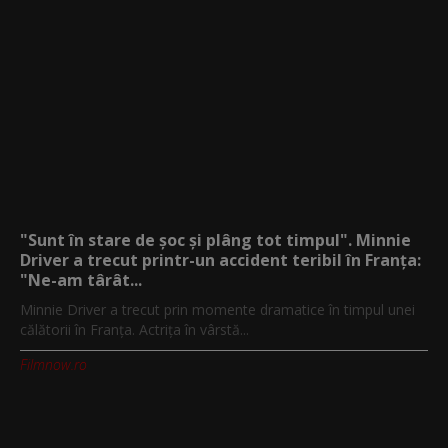
"Sunt în stare de șoc și plâng tot timpul". Minnie
Driver a trecut printr-un accident teribil în Franța:
"Ne-am târât...
Minnie Driver a trecut prin momente dramatice în timpul unei
călătorii în Franța. Actrița în vârstă...
Filmnow.ro