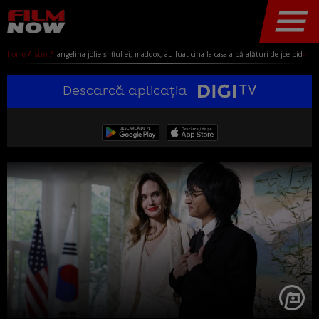
home
stiri
angelina jolie și fiul ei, maddox, au luat cina la casa albă alături de joe biden. actrița a atras toate privirile cu noul său look
Descarcă aplicația