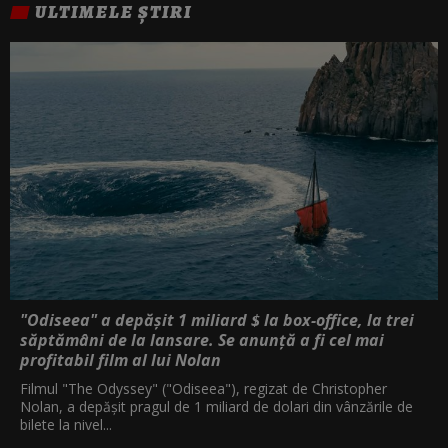
ULTIMELE ȘTIRI
INTOARCEREA
05:10
"Odiseea" a depășit 1 miliard $ la box-office, la trei
săptămâni de la lansare. Se anunță a fi cel mai
profitabil film al lui Nolan
Filmul "The Odyssey" ("Odiseea"), regizat de Christopher
Nolan, a depăşit pragul de 1 miliard de dolari din vânzările de
bilete la nivel...