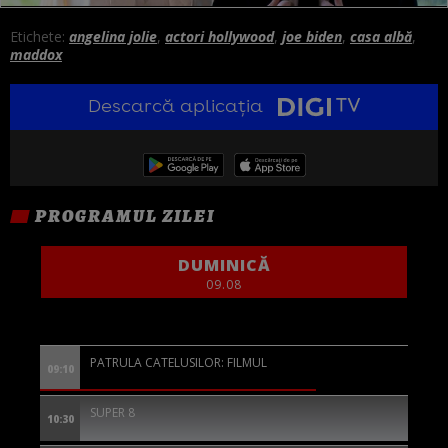
Etichete:
angelina jolie
,
actori hollywood
,
joe biden
,
casa albă
,
maddox
Descarcă aplicația
PROGRAMUL ZILEI
DUMINICĂ
09.08
PATRULA CATELUSILOR: FILMUL
09:10
SUPER 8
10:30