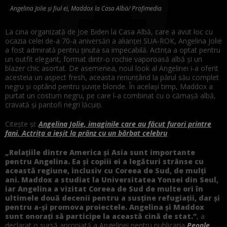
Angelina Jolie și fiul ei, Maddox la Casa Albă/ Profimedia
La cina organizată de Joe Biden la Casa Albă, care a avut loc cu
ocazia celei de-a 70-a aniversări a alianței SUA-ROK, Angelina Jolie
a fost admirată pentru ținuta sa impecabilă. Actrița a optat pentru
un outfit elegant, format dintr-o rochie vaporoasă albă și un
blazer chic asortat. De asemenea, noul look al Angelinei i-a oferit
acesteia un aspect fresh, aceasta renunțând la părul său complet
negru și optând pentru șuvițe blonde. În același timp, Maddox a
purtat un costum negru, pe care l-a combinat cu o cămașă albă,
cravată și pantofi negri lăcuiți.
Citește și:
Angelina Jolie, imaginile care au făcut furori printre
fani. Actrița a ieșit la prânz cu un bărbat celebru
„Relațiile dintre America și Asia sunt importante
pentru Angelina. Ea și copiii ei a legături strânse cu
această regiune, inclusiv cu Coreea de Sud, de mulți
ani. Maddox a studiat la Universitatea Yonsei din Seul,
iar Angelina a vizitat Coreea de Sud de multe ori în
ultimele două decenii pentru a susține refugiații, dar și
pentru a-și promova proiectele. Angelina și Maddox
sunt onorați să participe la această cină de stat.”
, a
declarat o sursă apropiată a Angelinei pentru publicația
People
.