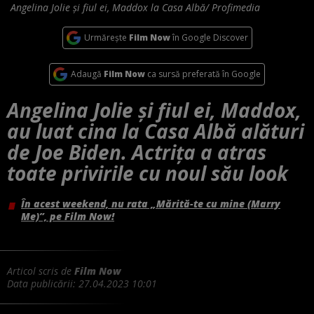
Angelina Jolie și fiul ei, Maddox la Casa Albă/ Profimedia
Urmărește
Film Now
în Google Discover
Adaugă
Film Now
ca sursă preferată în Google
Angelina Jolie și fiul ei, Maddox,
au luat cina la Casa Albă alături
de Joe Biden. Actrița a atras
toate privirile cu noul său look
În acest weekend, nu rata „Mărită-te cu mine (Marry
Me)”, pe Film Now!
Articol scris de
Film Now
Data publicării:
27.04.2023 10:01