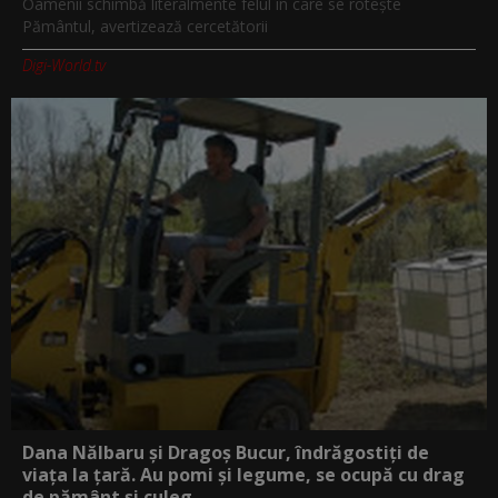
Oamenii schimbă literalmente felul în care se rotește
Pământul, avertizează cercetătorii
Digi-World.tv
Dana Nălbaru și Dragoș Bucur, îndrăgostiți de
viața la țară. Au pomi și legume, se ocupă cu drag
de pământ și culeg...