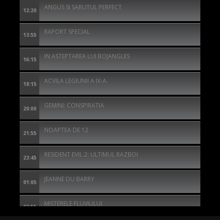
ANGUS SI SARUTUL PERFECT
12:20
RAPORT SPECIAL
13:55
IN ASTEPTAREA LUI BOJANGLES
16:15
ACVILA LEGIUNII A IX-A
18:15
GEMINI: CONSPIRATIA
20:00
NOAPTEA DE 12
21:55
RESIDENT EVIL 2: ULTIMUL RAZBOI
23:45
JEANNE DU BARRY
01:05
MISTERELE FLUVIULUI
02:55