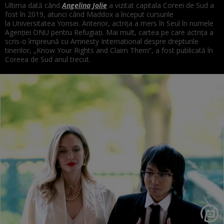
Ultima dată când
Angelina Jolie
a vizitat capitala Coreei de Sud a
fost în 2019, atunci când Maddox a început cursurile
la Universitatea Yonsei. Anterior, actrița a mers în Seul în numele
Agenției ONU pentru Refugiați. Mai mult, cartea pe care actrița a
scris-o împreună cu Amnesty International despre drepturile
tinerilor, „Know Your Rights and Claim Them”, a fost publicată în
Coreea de Sud anul trecut.