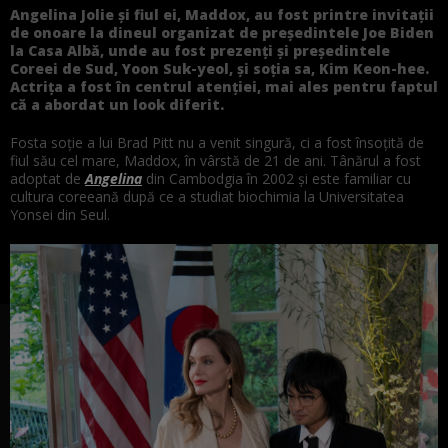
Angelina Jolie și fiul ei, Maddox, au fost printre invitații
de onoare la dineul organizat de președintele Joe Biden
la Casa Albă, unde au fost prezenți și președintele
Coreei de Sud, Yoon Suk-yeol, și soția sa, Kim Keon-hee.
Actrița a fost în centrul atenției, mai ales pentru faptul
că a abordat un look diferit.
Fosta soție a lui Brad Pitt nu a venit singură, ci a fost însoțită de
fiul său cel mare, Maddox, în vârstă de 21 de ani. Tânărul a fost
adoptat de
Angelina
din Cambodgia în 2002 și este familiar cu
cultura coreeană după ce a studiat biochimia la Universitatea
Yonsei din Seul.