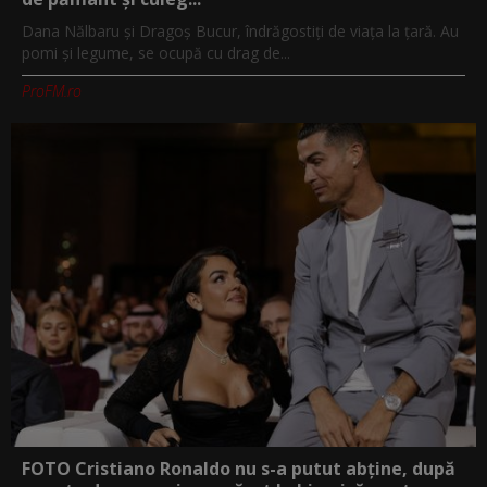
Dana Nălbaru și Dragoș Bucur, îndrăgostiți de viața la țară. Au
pomi și legume, se ocupă cu drag de...
ProFM.ro
FOTO Cristiano Ronaldo nu s-a putut abține, după