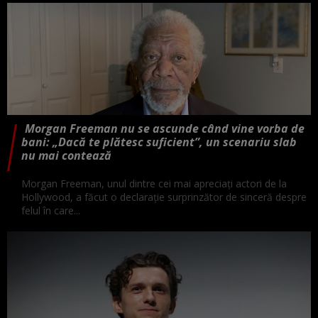
Morgan Freeman nu se ascunde când vine vorba de
bani: „Dacă te plătesc suficient”, un scenariu slab
nu mai contează
Morgan Freeman, unul dintre cei mai apreciați actori de la
Hollywood, a făcut o declarație surprinzător de sinceră despre
felul în care...