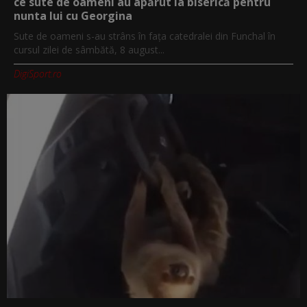
ce sute de oameni au apărut la biserică pentru
nunta lui cu Georgina
Sute de oameni s-au strâns în fața catedralei din Funchal în
cursul zilei de sâmbătă, 8 august...
DigiSport.ro