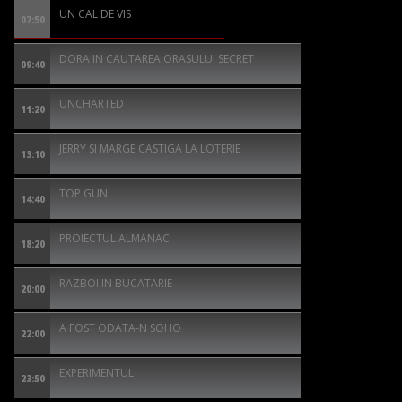
UN CAL DE VIS
07:50
DORA IN CAUTAREA ORASULUI SECRET
09:40
UNCHARTED
11:20
JERRY SI MARGE CASTIGA LA LOTERIE
13:10
TOP GUN
14:40
PROIECTUL ALMANAC
18:20
RAZBOI IN BUCATARIE
20:00
A FOST ODATA-N SOHO
22:00
EXPERIMENTUL
23:50