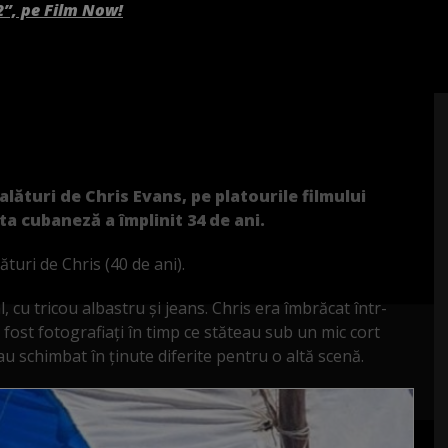
2”, pe Film Now!
lături de Chris Evans, pe platourile filmului
a cubaneză a împlinit 34 de ani.
turi de Chris (40 de ani).
 cu tricou albastru și jeans. Chris era îmbrăcat într-
u fost fotografiați în timp ce stăteau sub un mic cort
au schimbat în ținute diferite pentru o altă scenă.