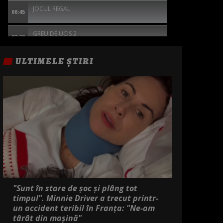
JOCUL REGAL
00:45
GREU DE UCIS 2
02:30
EXCEPTIA
ULTIMELE ȘTIRI
04:30
"Sunt în stare de șoc și plâng tot
timpul". Minnie Driver a trecut printr-
un accident teribil în Franța: "Ne-am
târât din mașină"