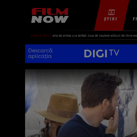
ȘTIRI
F
home
stiri
ana de armas și-a serbat ziua de naștere alături de chris eva
Descarcă
aplicația