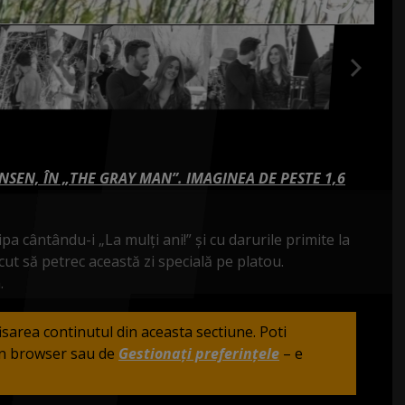
NSEN, ÎN „THE GRAY MAN”. IMAGINEA DE PESTE 1,6
a cântându-i „La mulți ani!” și cu darurile primite la
ăcut să petrec această zi specială pe platou.
.
fisarea continutul din aceasta sectiune. Poti
din browser sau de
Gestionați preferințele
– e