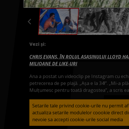
Vezi și:
CHRIS EVANS, ÎN ROLUL ASASINULUI LLOYD HA
MILIOANE DE LIKE-URI
Ana a postat un videoclip pe Instagram cu echip
petrecerea de pe plajă. „Așa e la 34!”. „Mi-a pl
Mulțumesc pentru toată dragostea”, a scris ea
Setarile tale privind cookie-urile nu permit a
actualiza setarile modulelor coookie direct 
nevoie sa accepti cookie-urile social media