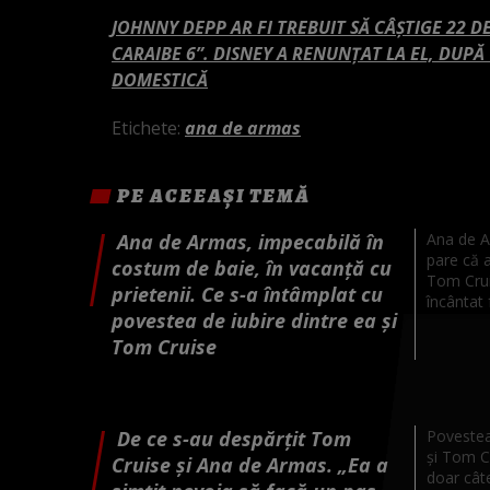
JOHNNY DEPP AR FI TREBUIT SĂ CÂȘTIGE 22 D
CARAIBE 6”. DISNEY A RENUNȚAT LA EL, DUP
DOMESTICĂ
Etichete:
ana de armas
PE ACEEAȘI TEMĂ
Ana de Armas, impecabilă în
Ana de Ar
pare că a
costum de baie, în vacanță cu
Tom Crui
prietenii. Ce s-a întâmplat cu
încântat f
povestea de iubire dintre ea și
Tom Cruise
De ce s-au despărțit Tom
Povestea
și Tom Cr
Cruise și Ana de Armas. „Ea a
doar cât