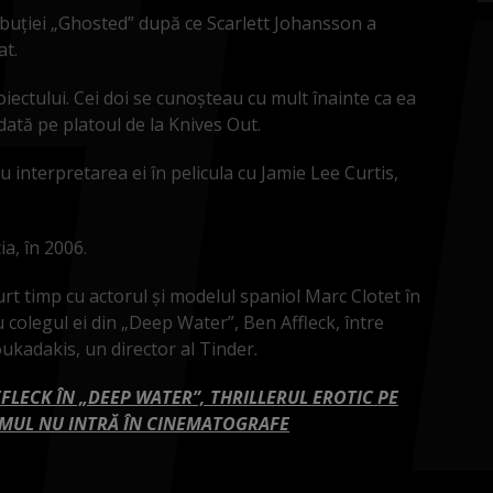
ribuției „Ghosted” după ce Scarlett Johansson a
at.
oiectului. Cei doi se cunoșteau cu mult înainte ca ea
dată pe platoul de la Knives Out.
u interpretarea ei în pelicula cu Jamie Lee Curtis,
ia, în 2006.
t timp cu actorul și modelul spaniol Marc Clotet în
 colegul ei din „Deep Water”, Ben Affleck, între
kadakis, un director al Tinder.
FLECK ÎN „DEEP WATER”, THRILLERUL EROTIC PE
ILMUL NU INTRĂ ÎN CINEMATOGRAFE