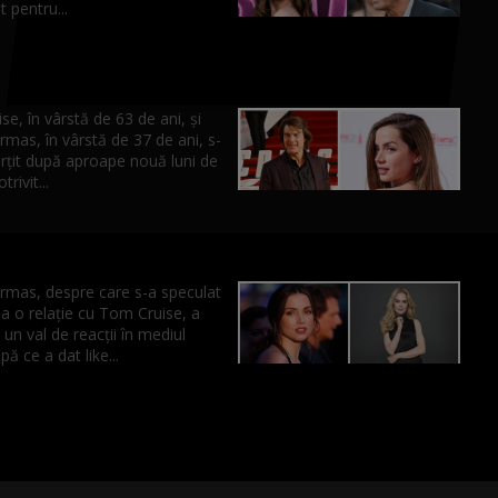
t pentru...
e, în vârstă de 63 de ani, și
mas, în vârstă de 37 de ani, s-
rțit după aproape nouă luni de
trivit...
rmas, despre care s-a speculat
a o relație cu Tom Cruise, a
un val de reacții în mediul
pă ce a dat like...