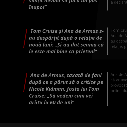
simțit nevoia să facă un pas
a declara
înapoi”
Tom Cruise și Ana de Armas s-
Tom Cruis
Ana de Ar
au despărțit după o relație de
au despă
nouă luni: „Și-au dat seama că
relație, po
le este mai bine ca prieteni”
Ana de Armas, taxată de fani
Ana de A
că ar ave
după ce a părut să o critice pe
provocat 
Nicole Kidman, fosta lui Tom
online du
Cruise: „Să vedem cum vei
arăta la 60 de ani”