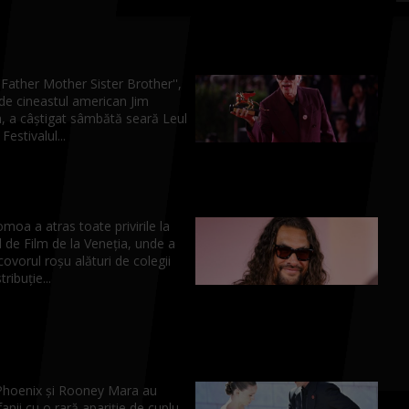
''Father Mother Sister Brother'',
de cineastul american Jim
, a câştigat sâmbătă seară Leul
Festivalul...
oa a atras toate privirile la
l de Film de la Veneția, unde a
covorul roșu alături de colegii
tribuție...
Phoenix și Rooney Mara au
fanii cu o rară apariție de cuplu