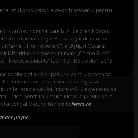
cenarist şi producător, a co-scris scenariul pentru
dii - au fost nominalizate la 24 de premii Oscar,
de trei ori pentru regie. El a câştigat de două ori
 lui Payne, „The Holdovers”, a câştigat Oscarul
celelalte titluri ale sale se numără „Citizen Ruth”
02), „The Descendants” (2011) şi „Nebraska” (2013).
âns de cineaşti a căror pasiune pentru cinema se
 din curiozitatea lor faţă de cinematografia
ciun fel. Aceste calităţi, împreună cu experienţa sa
datul ideal pentru a prezida lucrările Juriului de la
ul artistic al Mostra, transmite
News.ro
.
ander payne