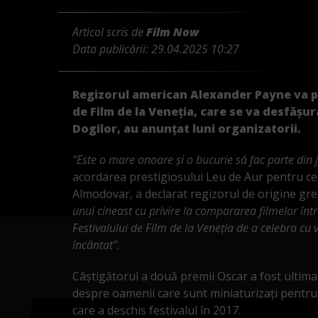
Articol scris de
Film Now
Data publicării:
29.04.2025 10:27
Regizorul american Alexander Payne va prez
de Film de la Veneţia, care se va desfăşur
Dogilor, au anunţat luni organizatorii.
"Este o mare onoare şi o bucurie să fac parte din j
acordarea prestigiosului Leu de Aur pentru cel
Almodovar, a declarat regizorul de origine gr
unui cineast cu privire la compararea filmelor înt
Festivalului de Film de la Veneţia de a celebra cu 
încântat”.
Câştigătorul a două premii Oscar a fost ultima
despre oamenii care sunt miniaturizaţi pentru 
care a deschis festivalul în 2017.