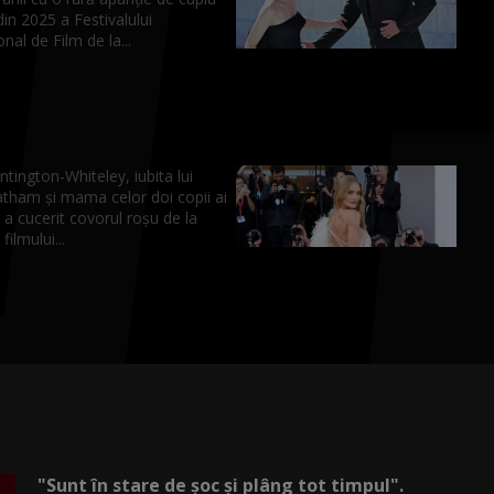
 din 2025 a Festivalului
onal de Film de la...
tington-Whiteley, iubita lui
atham și mama celor doi copii ai
 a cucerit covorul roșu de la
ilmului...
"Sunt în stare de șoc și plâng tot timpul".