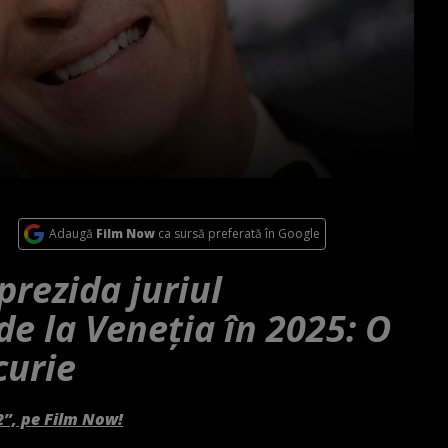
Adaugă
Film Now
ca sursă preferată în Google
rezida juriul
de la Veneţia în 2025: O
curie
2”, pe Film Now!