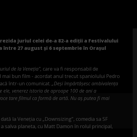
ida juriul celei de-a 82-a ediţii a Festivalului
a între 27 august şi 6 septembrie în Oraşul
uriul de la Veneţia",
care va fi responsabil de
 mai bun film - acordat anul trecut spaniolului Pedro
eacă într-un comunicat.
„Deşi împărtăşesc ambivalenţa
re ele, venerez istoria de aproape 100 de ani a
voce tare filmul ca formă de artă. Nu aş putea fi mai
 dată la Veneţia cu „Downsizing”, comedia sa SF
a salva planeta, cu Matt Damon în rolul principal,