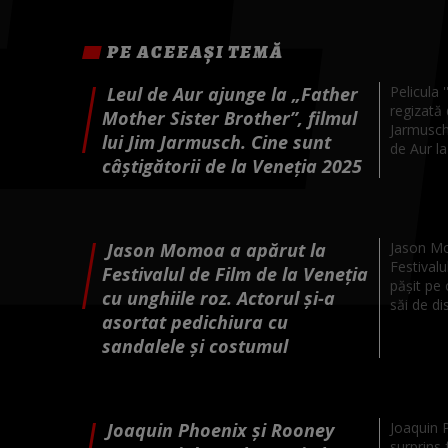
PE ACEEAȘI TEMĂ
Leul de Aur ajunge la „Father
Pelicula 
regizată 
Mother Sister Brother”, filmul
Jarmusch
lui Jim Jarmusch. Cine sunt
de Aur la 
câștigătorii de la Veneţia 2025
Jason Momoa a apărut la
Jason Mom
Festivalu
Festivalul de Film de la Veneția
pășit pe 
cu unghiile roz. Actorul și-a
săi de dis
asortat pedichiura cu
sandalele și costumul
Joaquin Phoenix și Rooney
Joaquin 
surprins 