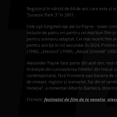
Regizorul în vârstă de 64 de ani, care este şi s
"Jurassic Park 3" în 2001.
Cele opt lungmetraje ale lui Payne - toate come
inclusiv de patru ori pentru cel mai bun film şi 
pentru scenariu adaptat. Cel mai recent film al
pentru actriţă în rol secundar în 2024. Printre 
(1996), „Election” (1999), „About Schmidt” (20
Alexander Payne face parte din acel cerc restr
hrăneşte din cunoaşterea filmelor din trecut şi
contemporană, fără frontiere sau bariere de ni
de cineast, regizor şi scenarist, fac din el candi
Veneţia”, a comentat Alberto Barbera, director
Etichete:
festivalul de film de la venetia
,
alex