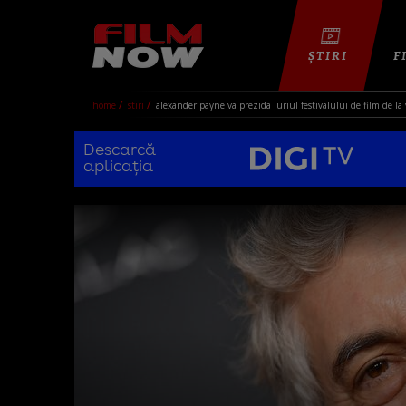
ȘTIRI
F
home
stiri
alexander payne va prezida juriul festivalului de film de la
Descarcă
aplicația