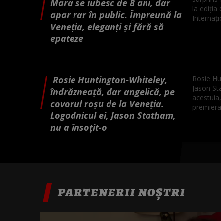
Mara se iubesc de 8 ani, dar
la ediția
apar rar în public. Împreună la
Internați
Veneția, eleganți și fără să
epateze
Rosie Huntington-Whiteley,
Rosie Hun
Jason St
îndrăzneață, dar angelică, pe
acestuia,
covorul roșu de la Veneția.
premiera f
Logodnicul ei, Jason Statham,
nu a însoțit-o
PARTENERII NOȘTRI