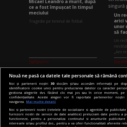
Micael Leandro a murit, după
ce a fost împușcat în timpul
meciului
Un re
arici
Tragedie pe terenul de fotbal.
unor 
să fa
Un rech
nevătăm
„Am reu
DigiSport.ro
Digi-An
Nouă ne pasă ca datele tale personale să rămână conf
Noi și partenerii noștri
30
stocăm și/sau accesăm informații pe dispo
identificatorii cookie unici pentru prelucrarea datelor cu caracter person
gestiona alegerile dvs. făcând clic mai jos sau în orice moment, pe 
Termeni si conditii
Politica de co
confidențialitate. Aceste alegeri vor fi raportate partenerilor noștr
navigarea.
Mai multe detalii
Noi si partenerii nostri (retelele de socializare si agentiile de publicita
furnizorii nostri de servicii de date analitice) prelucram date pentru a p
functioneze, pentru a personaliza continutul si anunturile publicitare
interesele si/sau profilul dvs., pentru a va oferi functionalitati aferente ret