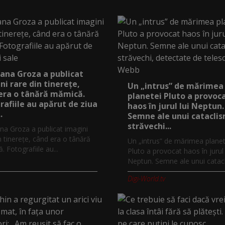
ana Groza a publicat
ni rare din tinerețe,
Un „intrus” de mărimea
era o tânără mămică.
planetei Pluto a provoc
rafiile au apărut de ziua
haos în jurul lui Neptun.
.
Semne ale unui catacli
străvechi...
na Groza a publicat imagini
n tinerețe, când era o tânără
Un „intrus” de mărimea planet
 Fotografiile au...
Pluto a provocat haos în jurul 
Neptun. Semne ale unui catacl
Digi-World.tv