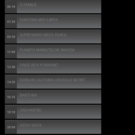
O FAMILIE
06:10
FANTOMA MEA IUBITA
07:30
SUPER MARIO BROS: FILMUL
09:30
PLANETA MAIMUTELOR: INVAZIA
11:00
UNDE VEI FI POIMAINE?
12:40
DORA IN CAUTAREA ORASULUI SECRET
14:35
BAIETI RAI
16:15
UNCHARTED
18:10
ASTA-I VIATA
20:00