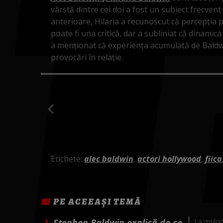
vârstă dintre cei doi a fost un subiect frecvent 
anterioare, Hilaria a recunoscut că percepția p
poate fi una critică, dar a subliniat că dinami
a menționat că experiența acumulată de Baldwin
provocări în relație.
Etichete:
alec baldwin
,
actori hollywood
,
fiica
PE ACEEAȘI TEMĂ
Stephen Baldwin explică de ce
La mijloc