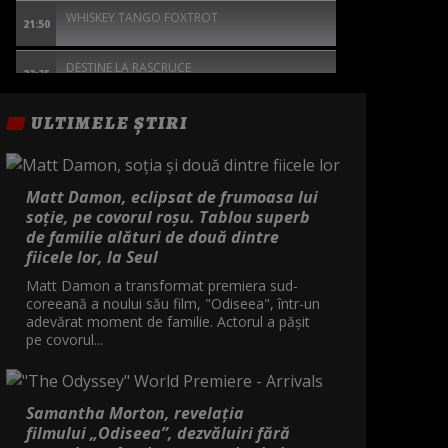
WHISKEY TANGO FOXTROT
21:50
DESTINE LA RASCRUCE
23:35
1992
ULTIMELE ȘTIRI
01:25
TOC TOC
02:55
Matt Damon, eclipsat de frumoasa lui
soție, pe covorul roșu. Tablou superb
BARRON'S COVE - RAZBUNAREA
04:30
de familie alături de două dintre
fiicele lor, la Seul
Matt Damon a transformat premiera sud-
coreeană a noului său film, "Odiseea", într-un
adevărat moment de familie. Actorul a pășit
pe covorul...
Samantha Morton, revelația
filmului „Odiseea”, dezvăluiri fără