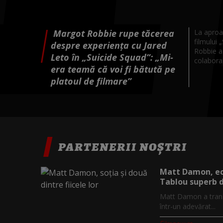
Margot Robbie rupe tăcerea
La aproa
filmului 
despre experiența cu Jared
Robbie a 
Leto în „Suicide Squad”: „Mi-
colaborar
era teamă că voi fi bătută pe
platoul de filmare”
PARTENERII NOȘTRI
Matt Damon, ecl
Tablou superb de
Matt Damon a trans
într-un adevărat...