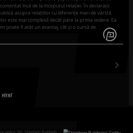
comentat încă de la începutul relației. În declarații
ublică asupra relațiilor cu diferențe mari de vârstă
ca lor este mai complexă decât pare la prima vedere. Ea
 poate fi atât un avantaj, cât și o sursă de
,
viral
ul anilor '90, Stephen Baldwin