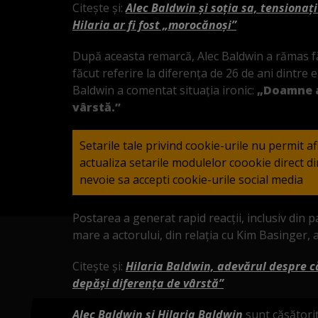
Citește și:
Alec Baldwin și soția sa, tensionați
Hilaria ar fi fost „morocănoși”
După aceasta remarcă, Alec Baldwin a rămas fără
făcut referire la diferența de 26 de ani dintre el
Baldwin a comentat situația ironic:
„Doamne a
vârstă.”
Setarile tale privind cookie-urile nu permit a
actualiza setarile modulelor coookie direct 
nevoie sa accepti cookie-urile social media
Postarea a generat rapid reacții, inclusiv din p
mare a actorului, din relația cu Kim Basinger,
Citește și:
Hilaria Baldwin, adevărul despre c
depăși diferența de vârstă”
Alec Baldwin și Hilaria Baldwin
sunt căsătoriț