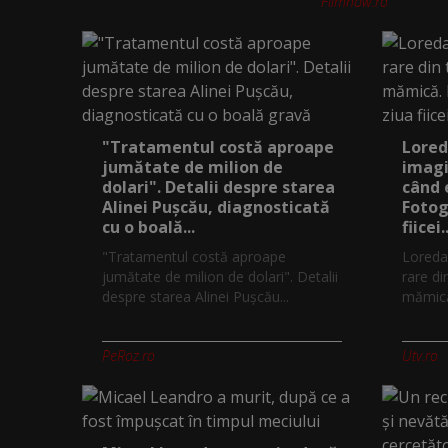
Filmnow.ro
"Tratamentul costă aproape
Lored
jumătate de milion de
imagi
dolari". Detalii despre starea
când 
Alinei Pușcău, diagnosticată
Fotog
cu o boală...
fiicei..
"Tratamentul costă aproape
Loreda
jumătate de milion de dolari". Detalii
rare di
despre starea Alinei Pușcău...
mămică.
PeRoz.ro
Utv.ro