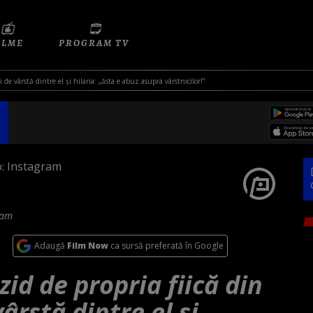
ILME
PROGRAM TV
 de vârstă dintre el și hilaria: „ăsta e abuz asupra vârstnicilor!”
ram
Adaugă
Film Now
ca sursă preferată în Google
zid de propria fiică din
ârstă dintre el și