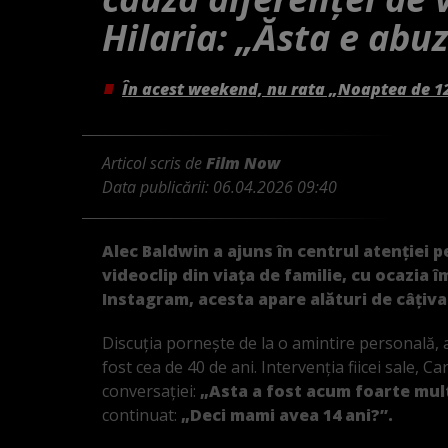
Hilaria: „Ăsta e abuz
În acest weekend, nu rata „Noaptea de 1
Articol scris de
Film Now
Data publicării:
06.04.2026 09:40
Alec Baldwin a ajuns în centrul atenției p
videoclip din viața de familie, cu ocazia îm
Instagram, acesta apare alături de câțiva 
Discuția pornește de la o amintire personală, 
fost cea de 40 de ani. Intervenția fiicei sale, 
conversației:
„Asta a fost acum foarte mul
continuat:
„Deci mami avea 14 ani?”.