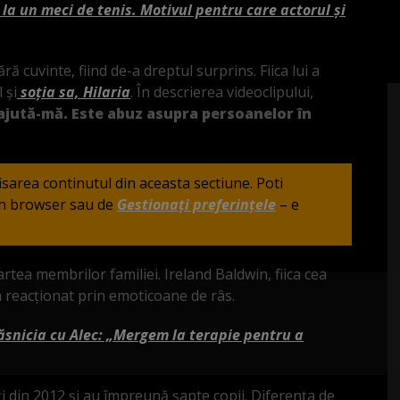
 la un meci de tenis. Motivul pentru care actorul și
 cuvinte, fiind de-a dreptul surprins. Fiica lui a
 și
soția sa, Hilaria
. În descrierea videoclipului,
jută-mă. Este abuz asupra persoanelor în
fisarea continutul din aceasta sectiune. Poti
din browser sau de
Gestionați preferințele
– e
artea membrilor familiei. Ireland Baldwin, fiica cea
 a reacționat prin emoticoane de râs.
ăsnicia cu Alec: „Mergem la terapie pentru a
i din 2012 și au împreună șapte copii. Diferența de