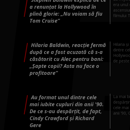
era unul d
a renunțat la Hollywood în
ascensiu
plină glorie: „Nu voiam să fiu
filmului 
Tom Cruise”
Hilaria Baldwin, reacție fermă
Hilaria ș
dintre ce
după ce a fost acuzată că s-a
Hollywood
căsătorit cu Alec pentru bani:
de peste 
„Șapte copii? Asta nu face o
profitoare”
Au format unul dintre cele
La mai bi
despărțir
mai iubite cupluri din anii '90.
cele mai
De ce s-au despărțit, de fapt,
anii ’90, 
Cindy Crawford și Richard
Gere