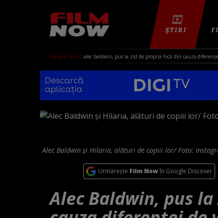
ȘTIRI
F
home
stiri
alec baldwin, pus la zid de propria fiică din cauza diferenței
Descarcă
aplicația
Alec Baldwin și Hilaria, alături de copiii lor/ Foto: Instag
Urmărește
Film Now
în Google Discover
Alec Baldwin, pus la 
cauza diferenței de v