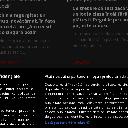
Ce trebuie să faci dacă 
un loc la clasa întâi fără
chin a regurgitat un
plătești. Regulile pe car
 viu și nevătămat, în fața
puțini le cunosc
cercetători: „Am reușit
c o singură poză”
Ce trebuie să faci dacă vrei un
clasa întâi fără să plătești. Reg
in a regurgitat un arici viu și
pe care puțini le...
at, în fața unor cercetători:
șit să fac o...
imalWorld.tv
Digi-Life.tv
idențiale
Atât noi, cât și partenerii noștri prelucrăm dat
zitivul dvs., precum
Dezvoltarea și îmbunătățirea serviciilor. Stocarea și/
Copyright © 2026 / DIGI ROMANIA S.A.
al. Puteți accepta sau
dispozitiv. Măsurarea performanței reclamelor. Utili
pagina cu politica de
conținutului personalizat. Crearea profilurilor de
nfidentialitate
Gestionați preferințele
Comunicate de presă
Abonare 
i și nu vă vor afecta
profilurilor pentru selectarea publicității persona
publicitate personalizată. Măsurarea performanței c
prin statistici sau combinații de date din surse diferite
te partenere, precum si
selecta publicitatea. Utilizarea datelor limitate pent
Urmărește-ne și pe:
ermite website-ului sa
de geolocație și identificarea prin scanarea dispozitivu
 afisate in functie de
Listă parteneri (furnizori)
elelor de socializare si