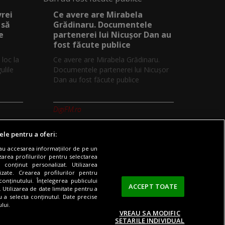
vrei
Ce avere are Mirabela
 să
Grădinaru. Documentele
e
partenerei lui Nicușor Dan au
fost făcute publice
 loc la
Ce avere are Mirabela Grădinaru.
ulile
Documentele partenerei lui Nicușor
Dan au fost făcute publice
DigiFM.ro
ele pentru a oferi:
sau accesarea informațiilor de pe un
zarea profilurilor pentru selectarea
 conținut personalizat. Utilizarea
Digi TV
Contact/Info
Codul etic
lizate. Crearea profilurilor pentru
onținutului. Înțelegerea publicului
ACCEPT TOATE
. Utilizarea de date limitate pentru a
ru a selecta conținutul. Date precise
lui.
VREAU SA MODIFIC
SETARILE INDIVIDUAL