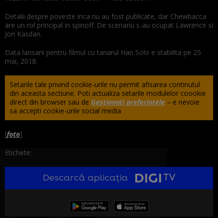
Detalii despre poveste inca nu au fost publicate, dar Chewbacca
are un rol principal in spinoff. De scenariu s-au ocupat Lawrence si
Jon Kasdan.
Data lansarii pentru filmul cu tanarul Han Solo e stabilita pe 25
mai, 2018.
Setarile tale privind cookie-urile nu permit afisarea continutul
din aceasta sectiune. Poti actualiza setarile modulelor coookie
direct din browser sau de
Gestionați preferințele
– e nevoie
sa accepti cookie-urile social media
[
foto
]
Etichete:
Descarcă aplicația