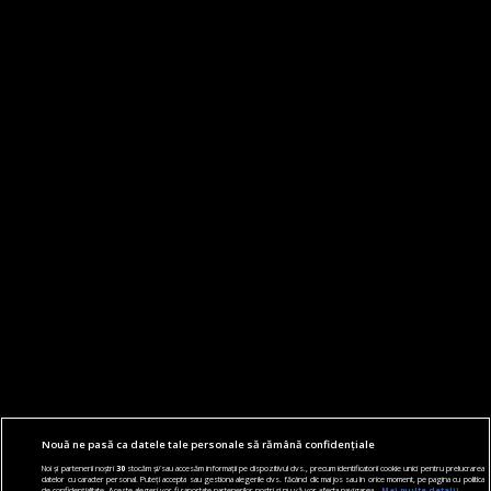
Nouă ne pasă ca datele tale personale să rămână confidențiale
Noi și partenerii noștri
30
stocăm și/sau accesăm informații pe dispozitivul dvs., precum identificatorii cookie unici pentru prelucrarea
datelor cu caracter personal. Puteți accepta sau gestiona alegerile dvs. făcând clic mai jos sau în orice moment, pe pagina cu politica
de confidențialitate. Aceste alegeri vor fi raportate partenerilor noștri și nu vă vor afecta navigarea.
Mai multe detalii