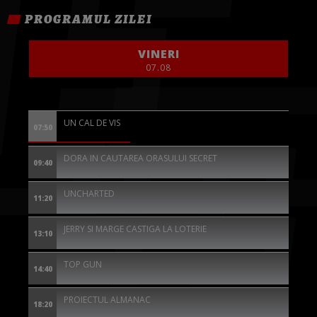
PROGRAMUL ZILEI
VINERI
07.08
UN CAL DE VIS
07:50
DORA IN CAUTAREA ORASULUI SECRET
09:40
UNCHARTED
11:20
JERRY SI MARGE CASTIGA LA LOTERIE
13:10
TOP GUN
14:40
PROIECTUL ALMANAC
18:20