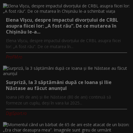
Elena Vîșcu, despre impactul divorțului de CRBL
asupra fiicei lor: „A fost rău”. De ce mutarea în
Chișinău le-a...
Elena Vîșcu, despre impactul divorțului de CRBL asupra fiicei
lor: „A fost rău”. De ce mutarea în...
ProFM.ro
Surpriză, la 3 săptămâni după ce Ioana și Ilie
Năstase au făcut anunțul
Ioana (49 de ani) și Ilie Năstase (80 de ani) continuă să
formeze un cuplu, deși în vara lui 2025...
DigiSport.ro