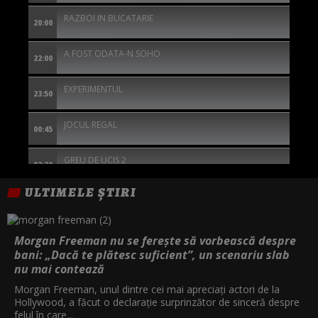
RAZBOI IN BUCATARIE
20:00
A FOST ODATA-N SOHO
22:00
EXPERIMENTUL
23:50
JOCUL REGAL
00:45
GREU DE UCIS 2
02:30
ULTIMELE ȘTIRI
EXCEPTIA
04:30
Morgan Freeman nu se ferește să vorbească despre
bani: „Dacă te plătesc suficient”, un scenariu slab
nu mai contează
Morgan Freeman, unul dintre cei mai apreciați actori de la
Hollywood, a făcut o declarație surprinzător de sinceră despre
felul în care...