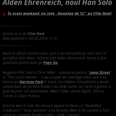
Alden Ehrenreich, noul Han Solo
În acest weekend, nu rata „Noaptea de 12”, pe Film Now!
Articol scris de
Film Now
Data publicării:
06.05.2016 11:51
Avem in sfarsit numele celui care il va interpreta pe Han Solo in
spinoff-ul Star Wars. Actorul este Alden Ehrenreich! Stirea a fost
publicata prima data pe
Page Six
.
Regizorii Phil Lord si Chris Miller - cunoscuti pentru "
Jump Street
"
si "The LEGO Movie" - s-au ocupat de castingul celui care il va
inlocui pe
Harrison Ford
in acest rol celebru. Preselectia a durat
cateva luni, iar pe lista finala s-au aflat nume ca Taron Egerton si
Jack Reynor. De asemenea, Miles Teller, Ansel Elgort, Emory
Cohen si Dave Franco.
Actorul ales in cele din urma a aparut in filme ca "Beautiful
Creatures", "Blue Jasmine" a lui Woody Allen si de curand a fost
vazut in comedia fratilor Coen - "Hail, Caesar!".