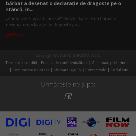
bărbat a desenat o declaraţie de dragoste pe o
stâncă, în...
„Anna, ţine-ţi prostul acasă!" Reacţii după ce un bărbat a
desenat o declaraţie de dragoste pe...
DigiFM.ro
Copyright © 2026 / DIGI ROMANIA S.A.
Termeni si conditii
Politica de confidentialitate
Gestionați preferințele
Comunicate de presă
Abonare Digi TV
Contact/Info
Codul etic
Urmărește-ne și pe: