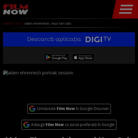
home
stiri
alden ehrenreich, noul han solo
Descarcă aplicația
Urmărește
Film Now
în Google Discover
Adaugă
Film Now
ca sursă preferată în Google