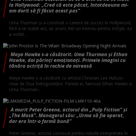
la Hollywood: „Cred că este păcat, întotdeauna mi-
am dorit să fi făcut acest pas”
Uma Thurman și-a construit o carieră de succes la Hollywood,
fără a se stabili aici, iar acum, într-un interviu pentru InStyle, ea
a vorbit...
Maya Hawke s-a căsătorit. Uma Thurman și Ethan
Hawke, doi părinți emoționați. Primele imagini cu
tânăra actriță în rochie de mireasă
Maya Hawke s-a căsătorit cu artistul Christian Lee Hutson
chiar de Ziua Îndrăgostiților. Părinții ei, faimoșii Ethan Hawke și
Uma Thurman...
A murit Peter Greene, actorul din „Pulp Fiction” și
„The Mask”. Managerul său: „Urma să fie operat,
dar era într-o formă bună”
Peter Greene, actorul cunoscut pentru rolurile interpretate în