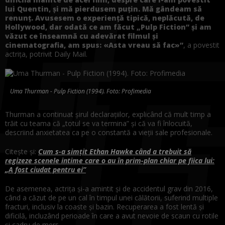
lui Quentin, și mă pierdusem puțin. Mă gândeam să
renunț. Avusesem o experiență tipică, neplăcută, de
Hollywood, dar odată ce am făcut „Pulp Fiction” și am
văzut ce înseamnă cu adevărat filmul și
cinematografia, am spus: «Asta vreau să fac»”
, a povestit
actrița, potrivit Daily Mail.
Uma Thurman - Pulp Fiction (1994). Foto: Profimedia
Thurman a continuat șirul declarațiilor, explicând că mult timp a
trăit cu teama că „totul se va termina” și că va fi înlocuită,
descriind anxietatea ca pe o constantă a vieții sale profesionale.
Citește și:
Cum s-a simțit Ethan Hawke când a trebuit să
regizeze scenele intime care o au în prim-plan chiar pe fiica lui:
„A fost ciudat pentru ei”
De asemenea, actrița și-a amintit și de accidentul grav din 2016,
când a căzut de pe un cal în timpul unei călătorii, suferind multiple
fracturi, inclusiv la coaste și bazin. Recuperarea a fost lentă și
dificilă, incluzând perioade în care a avut nevoie de scaun cu rotile
și cadru de mers.