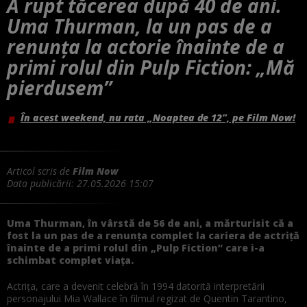
A rupt tăcerea după 40 de ani.
Uma Thurman, la un pas de a
renunța la actorie înainte de a
primi rolul din Pulp Fiction: „Mă
pierdusem”
În acest weekend, nu rata „Noaptea de 12”, pe Film Now!
Articol scris de
Film Now
Data publicării:
27.05.2026 15:07
Uma Thurman, în vârstă de 56 de ani, a mărturisit că a
fost la un pas de a renunța complet la cariera de actriță
înainte de a primi rolul din „Pulp Fiction” care i-a
schimbat complet viața.
Actrița, care a devenit celebră în 1994 datorită interpretării
personajului Mia Wallace în filmul regizat de Quentin Tarantino,