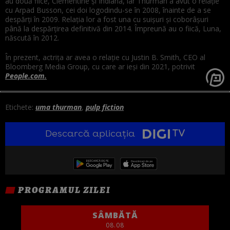
au două fiice, Clementine și Indiana, iar Thurman a avut o relație
cu Arpad Busson, cei doi logodindu-se în 2008, înainte de a se
despărți în 2009. Relația lor a fost una cu suișuri și coborâșuri
până la despărțirea definitivă din 2014. Împreună au o fiică, Luna,
născută în 2012.
În prezent, actrița ar avea o relație cu Justin B. Smith, CEO al
Bloomberg Media Group, cu care ar ieși din 2021, potrivit
People.com.
Etichete:
uma thurman
,
pulp fiction
Descarcă aplicația
PROGRAMUL ZILEI
SÂMBĂTĂ
08.08