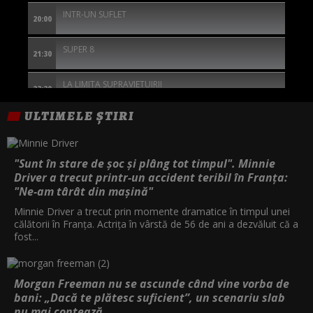
INTR-UN SUFLET
20:00
SUPER 8
21:30
LA LIMITA SUPRAVIETUIRII
23:20
ULTIMELE ȘTIRI
SINGURATICUL
01:15
THE SILENT HOUR: MARTOR FARA GLAS
02:45
"Sunt în stare de șoc și plâng tot timpul". Minnie
Driver a trecut printr-un accident teribil în Franța:
DULCE RAZBUNARE
"Ne-am târât din mașină"
04:20
Minnie Driver a trecut prin momente dramatice în timpul unei
călătorii în Franța. Actrița în vârstă de 56 de ani a dezvăluit că a
fost...
Morgan Freeman nu se ascunde când vine vorba de
bani: „Dacă te plătesc suficient”, un scenariu slab
nu mai contează