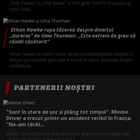
„Pulp Fiction” și „The Mask”, a fost găsit mort în locuința sa,
scrie Daily...
Ethan Hawke rupe tăcerea despre divorțul
„dureros” de Uma Thurman: „Este extrem de greu să
rămâi căsătorit”
Ethan Hawke a vorbit recent despre complexitatea relațiilor și
despre provocările prin care a trecut în urma divorțului foarte
mediatizat...
PARTENERII NOȘTRI
"Sunt în stare de șoc și plâng tot timpul". Minnie
Driver a trecut printr-un accident teribil în Franța:
"Ne-am târât...
Minnie Driver a trecut prin momente dramatice în timpul unei
călătorii în Franța. Actrița în vârstă...