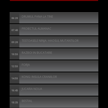
DRUMUL PANA LA TINE
06:20
PROIECTUL ALMANAC
07:40
TESTOASELE NINJA: HAOSUL MUTANTILOR
09:20
RAZBOI IN BUCATARIE
10:55
FORJA
12:55
KONG: INSULA CRANIILOR
14:55
JUCARIA NOUA
16:45
BESTIAL
18:35