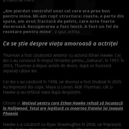
„Am pierdut controlul unui cal care era prea bun
pentru mine. Mi-am rupt structura: coaste, o parte din
spate, am avut fractură de pelvis, care este foarte
dureroasă. Recuperarea a fost lentă. A fost un fel de
resetare pentru mine
”, a spus actrița.
Ce se știe despre viața amoroasă a actriței
Thurman a fost căsătorită anterior cu actorul Ethan Hawke. Cei
doi s-au cunoscut în timpul filmărilor pentru „Gattaca”, în 1997. În
2004, Thurman a depus actele de divorț, după ce fuseseră
separați câțiva ani.
Cei doi s-au căsătorit în 1998, iar divorțul a fost finalizat în 2005.
Au împreună doi copii, Maya și Levon. Atât Thurman, cât și
Hawke și-au refăcut viața după despărțire.
Citește și:
Motivul pentru care Ethan Hawke refuză să locuiască
la Hollywood. Totul are legătură cu moartea fratelui lui Joaquin
Phoenix
Hawke s-a căsătorit cu Ryan Shawhughes în 2008, iar împreună