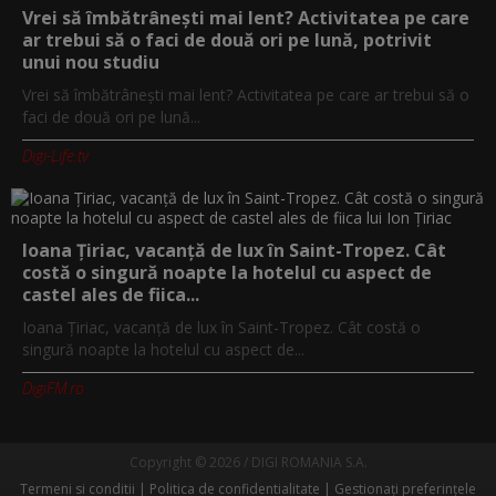
Vrei să îmbătrânești mai lent? Activitatea pe care
ar trebui să o faci de două ori pe lună, potrivit
unui nou studiu
Vrei să îmbătrânești mai lent? Activitatea pe care ar trebui să o
faci de două ori pe lună...
Digi-Life.tv
Ioana Țiriac, vacanță de lux în Saint-Tropez. Cât
costă o singură noapte la hotelul cu aspect de
castel ales de fiica...
Ioana Țiriac, vacanță de lux în Saint-Tropez. Cât costă o
singură noapte la hotelul cu aspect de...
DigiFM.ro
Copyright © 2026 / DIGI ROMANIA S.A.
Termeni si conditii
Politica de confidentialitate
Gestionați preferințele