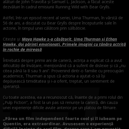
alături de John Travolta și Samuel L. Jackson, a făcut aceste
dezvăluiri în cadrul emisiunii Running Wild with Bear Grylls.
Astfel, într-un episod recent al seriei, Uma Thurman, în vârstă de
56 de ani, a discutat cu Bear Grylls despre începuturile sale în
actorie, în timpul unei călătorii prin sălbăticie.
Citește și:
Maya Hawke s-a căsătorit. Uma Thurman și Ethan
Hawke, doi părinți emoționați. Primele imagini cu tânăra actriță
în rochie de mireasă
Întrebată despre primii ani de carieră, actrița a explicat că a avut
dificultăți de învățare, menționând că a suferit de dislexie și că „nu
citea până la 8 sau 9 ani”. Provenind dintr-o familie cu preocupări
academice, Thurman a spus că actoria a ajutat-o să își
depășească timiditatea și i-a oferit, treptat, un sentiment de
speranță.
Cu toate acestea, ea a recunoscut că, înainte de a primi rolul din
„Pulp Fiction”, a fost la un pas să renunțe la carieră, din cauza
unei experiențe dificile avute anterior pe un platou de filmare.
„Părea un film independent foarte cool și îl iubeam pe
Quentin, era extraordinar. Avusesem o experiență
dificilă înainte de acel film, despre care i-am povestit