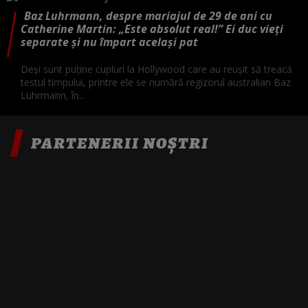
Baz Luhrmann, despre mariajul de 29 de ani cu
Catherine Martin: „Este absolut real!” Ei duc vieți
separate și nu împart același pat
Deși sunt puține cupluri la Hollywood care au reușit să treacă
testul timpului, printre ele se numără regizorul australian Baz
Luhrmann, în...
PARTENERII NOȘTRI