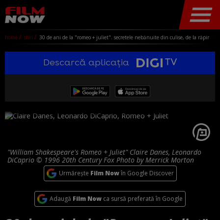
home
stiri
30 de ani de la "romeo + juliet". secretele nebănuite din culise, de la răpire și tensiuni la o distribuție care ar fi schimbat totul
Descarcă aplicația
"William Shakespeare's Romeo + Juliet" Claire Danes, Leonardo
DiCaprio © 1996 20th Century Fox Photo by Merrick Morton
Urmărește
Film Now
în Google Discover
Adaugă
Film Now
ca sursă preferată în Google