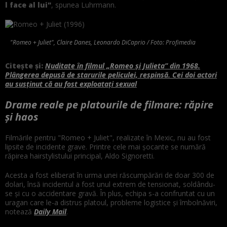
l face al lui"
, spunea Luhrmann.
"Romeo + Juliet", Claire Danes, Leonardo DiCaprio / Foto: Profimedia
Citește și:
Nuditate în filmul „Romeo și Julieta” din 1968.
Plângerea depusă de starurile peliculei, respinsă. Cei doi actori
au susținut că au fost exploatați sexual
Drame reale pe platourile de filmare: răpire
și haos
Filmările pentru "Romeo + Juliet", realizate în Mexic, nu au fost
lipsite de incidente grave. Printre cele mai șocante se numără
răpirea hairstylistului principal, Aldo Signoretti.
Acesta a fost eliberat în urma unei răscumpărări de doar 300 de
dolari, însă incidentul a fost unul extrem de tensionat, soldându-
se și cu o accidentare gravă. În plus, echipa s-a confruntat cu un
uragan care le-a distrus platoul, probleme logistice și îmbolnăviri,
notează
Daily Mail
.