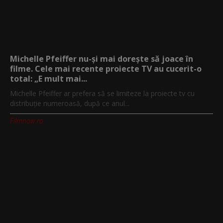
Michelle Pfeiffer nu-și mai dorește să joace în
filme. Cele mai recente proiecte TV au cucerit-o
total: „E mult mai...
Michelle Pfeiffer ar prefera să se limiteze la proiecte tv cu
distribuție numeroasă, după ce anul...
Filmnow.ro