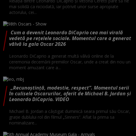
Relația dintre Leonardo DiCaprio și Vittoria Ceretti pare să fie
mai solidă ca niciodată, iar potrivit unor surse apropiate
actorului, cei...
Cum a devenit Leonardo DiCaprio cea mai virală
vedetă pe reţelele sociale. Momentul care a generat
vâlvă la gala Oscar 2026
Leonardo DiCaprio a generat multă vâlvă online de la
ceremonia decernării premiilor Oscar, unde a creat din nou un
moment amuzant care a...
„Recunoștință, modestie, respect”. Momentul serii
în culisele Oscarurilor, oferit de Michael B. Jordan și
Leonardo DiCaprio. VIDEO
Michael B. Jordan a câştigat duminică seara primul său Oscar,
grație dublului rol din filmul „Sinners”. Aflat la prima sa
nominalizare...