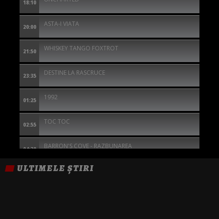
18:10
ASTA-I VIATA
20:00
WHISKEY TANGO FOXTROT
21:50
DESTINE LA RASCRUCE
23:35
1992
01:25
TOC TOC
02:55
BARRON'S COVE - RAZBUNAREA
04:30
ULTIMELE ȘTIRI