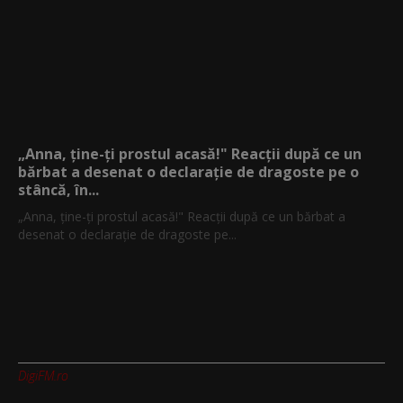
„Anna, ţine-ţi prostul acasă!" Reacţii după ce un
bărbat a desenat o declaraţie de dragoste pe o
stâncă, în...
„Anna, ţine-ţi prostul acasă!" Reacţii după ce un bărbat a
desenat o declaraţie de dragoste pe...
DigiFM.ro