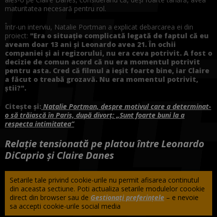
maturitatea necesară pentru rol.
Într-un interviu, Natalie Portman a explicat debarcarea ei din
proiect:
"Era o situație complicată legată de faptul că eu
aveam doar 13 ani și Leonardo avea 21. În ochii
companiei și ai regizorului, nu era ceva potrivit. A fost o
decizie de comun acord că nu era momentul potrivit
pentru asta. Cred că filmul a ieșit foarte bine, iar Claire
a făcut o treabă grozavă. Nu era momentul potrivit,
știi?".
Citește și:
Natalie Portman, despre motivul care a determinat-
o să trăiască în Paris, după divorț: „Sunt foarte buni la a
respecta intimitatea”
Relație tensionată pe platou între Leonardo
DiCaprio și Claire Danes
Setarile tale privind cookie-urile nu permit afisarea continutul
din aceasta sectiune. Poti actualiza setarile modulelor coookie
direct din browser sau de
Gestionați preferințele
– e nevoie
sa accepti cookie-urile social media