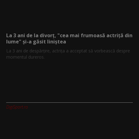
La 3 ani de la divorț, "cea mai frumoasă actriță din
lume" și-a găsit liniștea
La 3 ani de despărțire, actrița a acceptat să vorbească despre
momentul dureros.
DigiSport.ro