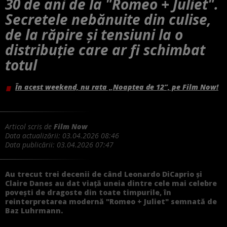
30 de ani de la "Romeo + Juliet".
Secretele nebănuite din culise,
de la răpire și tensiuni la o
distribuție care ar fi schimbat
totul
În acest weekend, nu rata „Noaptea de 12”, pe Film Now!
Articol scris de
Film Now
Data actualizării:
03.04.2026 08:46
Data publicării:
03.04.2026 07:47
Au trecut trei decenii de când Leonardo DiCaprio și
Claire Danes au dat viață uneia dintre cele mai celebre
povești de dragoste din toate timpurile, în
reinterpretarea modernă "Romeo + Juliet" semnată de
Baz Luhrmann.