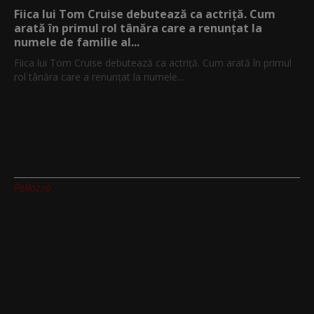
Fiica lui Tom Cruise debutează ca actriță. Cum
arată în primul rol tânăra care a renunțat la
numele de familie al...
Fiica lui Tom Cruise debutează ca actriță. Cum arată în primul
rol tânăra care a renunțat la numele...
PeRoz.ro