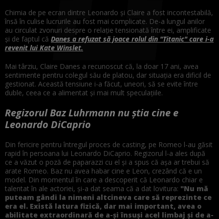
Chimia de pe ecran dintre Leonardo și Claire a fost incontestabilă,
însă în culise lucrurile au fost mai complicate. De-a lungul anilor
au circulat zvonuri despre o relație tensionată între ei, amplificate
și de faptul că
Danes a refuzat să joace rolul din "Titanic" care i-a
revenit lui Kate Winslet.
Mai târziu, Claire Danes a recunoscut că, la doar 17 ani, avea
sentimente pentru colegul său de platou, dar situația era dificil de
gestionat. Această tensiune i-a făcut, uneori, să se evite între
duble, ceea ce a alimentat și mai mult speculațiile.
Regizorul Baz Luhrmann nu știa cine e
Leonardo DiCaprio
Din fericire pentru întregul proces de casting, pe Romeo l-au găsit
rapid în persoana lui Leonardo DiCaprio. Regizorul l-a ales după
ce a văzut o poză de paparazzi cu el și a spus că așa ar trebui să
arate Romeo. Baz nu avea habar cine e Leon, crezând că e un
model. Din momentul în care a descoperit că Leonardo chiar e
talentat în ale actoriei, și-a dat seama că a dat lovitura:
"Nu mă
puteam gândi la nimeni altcineva care să reprezinte ce
era el. Există latura fizică, dar mai important, avea o
abilitate extraordinară de a-și însuși acel limbaj și de a-