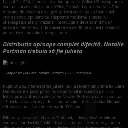
Lansat în 1996, filmul inspirat din opera lui William Shakespeare a
avut un succes uriaș la box office, încasând aproximativ 147 de
milioane de dolari la nivel global. Deși criticii nu au fost inițial
impresionați, spunând că adaptarea modernă a piesei lui
Shakespeare era o "mizerie", producția a devenit în timp un
adevărat fenomen, iar la aniversarea de 30 de ani este readusă
pe marile ecrane din întreaga lume.
Distribuția aproape complet diferită. Natalie
Portman trebuia să fie Julieta
"Anywhere But Here" Natalie Portman 1999. Profimedia
Puțini știu că interpretarea Julietei nu i-a revenit din prima lui Claire
Danes, care a jucat primul ei rol principal în această peliculă.
Inițial, producătorii au ales-o pe Natalie Portman, care avea doar
13 ani la acea vreme, la fel ca personajul Julieta, și chiar filmase
câteva scene alături de Leonardo DiCaprio.
Diferența de vârstă, el avea 21 de ani, a ridicat însă probleme
serioase, iar decizia finală a fost schimbată. Ulterior, regizorul a
ales-o pe Claire Danes, considerând că, deși foarte tânără, avea