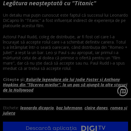
Legătura neașteptată cu "Titanic"
Un detaliu mai puțin cunoscut este faptul că succesul lui Leonardo
DiCaprio în "Titanic" a fost influențat indirect de experiența de pe
platourile acestui film.
Actorul Paul Rudd, coleg de distribuție, ar fi fost cel care l-a
încurajat să accepte rolul care i-a schimbat definitiv cariera. Totul
s-a întâmplat într-o seară oarecare, când distribuția din "Romeo +
Juliet" a ieșit la un bar. Leo și Paul s-au apropiat, iar primul i-a
mărturisit celui de-al doilea că primise o ofertă pentru un "film
mare", dar că nu știe dacă să accepte sau nu. Paul Rudd i-a spus
imediat că ar trebui să accepte rolul.
Citește și:
Rolurile legendare ale lui Jodie Foster și Anthony
Hopkins din “Tăcerea mieilor”, la un pas să ajungă la alte staruri
de la Hollywood
Etichete:
leonardo dicaprio
,
baz luhrmann
,
claire danes
,
romeo și
julieta
Descarcă aplicația