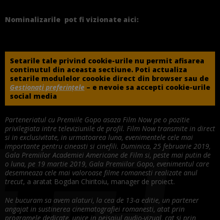
Nominalizarile pot fi vizionate aici:
Setarile tale privind cookie-urile nu permit afisarea
continutul din aceasta sectiune. Poti actualiza
setarile modulelor coookie direct din browser sau de
Gestionați preferințele
– e nevoie sa accepti cookie-urile
social media
Parteneriatul cu Premiile Gopo asaza Film Now pe o pozitie
privilegiata intre televiziunile de profil. Film Now transmite in direct
si in exclusivitate, in urmatoarea luna, evenimentele cele mai
importante pentru cineasti si cinefili. Duminica, 25 februarie 2019,
Gala Premiilor Academiei Americane de Film si, peste mai putin de
o luna, pe 19 martie 2019, Gala Premiilor Gopo, evenimentul care
desemneaza cele mai valoroase filme romanesti realizate anul
trecut
, a aratat Bogdan Chiritoiu, manager de proiect.
Ne bucuram sa avem alaturi, la cea de 13-a editie, un partener
angajat in sustinerea cinematografiei romanesti, atat prin
programele dedicate, unice in peisajul audio-vizual, cat si prin