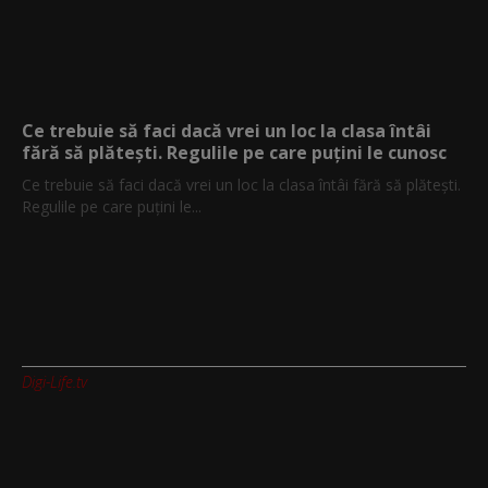
Ce trebuie să faci dacă vrei un loc la clasa întâi
fără să plătești. Regulile pe care puțini le cunosc
Ce trebuie să faci dacă vrei un loc la clasa întâi fără să plătești.
Regulile pe care puțini le...
Digi-Life.tv