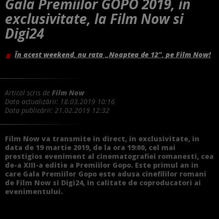
Gala Premiilor GOPO 2019, in
exclusivitate, la Film Now si
Digi24
În acest weekend, nu rata „Noaptea de 12”, pe Film Now!
Articol scris de
Film Now
Data actualizării:
18.03.2019 10:16
Data publicării:
21.02.2019 12:32
Film Now va transmite in direct, in exclusivitate, in
data de 19 martie 2019, de la ora 19:00, cel mai
prestigios eveniment al cinematografiei romanesti, cea
de-a XIII-a editie a Premiilor Gopo. Este primul an in
care Gala Premiilor Gopo este adusa cinefililor romani
de Film Now si Digi24, in calitate de coproducatori ai
evenimentului.