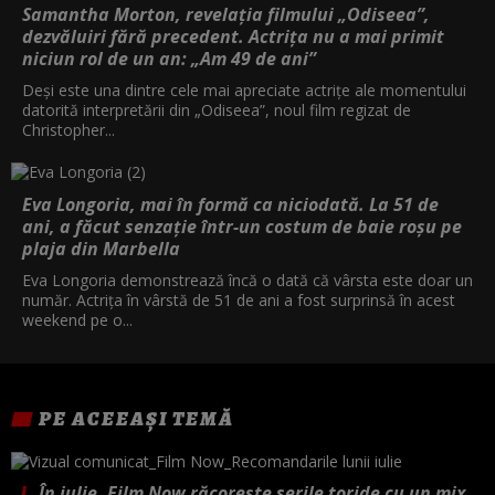
Samantha Morton, revelația filmului „Odiseea”,
dezvăluiri fără precedent. Actrița nu a mai primit
niciun rol de un an: „Am 49 de ani”
Deși este una dintre cele mai apreciate actrițe ale momentului
datorită interpretării din „Odiseea”, noul film regizat de
Christopher...
Eva Longoria, mai în formă ca niciodată. La 51 de
ani, a făcut senzație într-un costum de baie roșu pe
plaja din Marbella
Eva Longoria demonstrează încă o dată că vârsta este doar un
număr. Actrița în vârstă de 51 de ani a fost surprinsă în acest
weekend pe o...
PE ACEEAȘI TEMĂ
În iulie, Film Now răcorește serile toride cu un mix