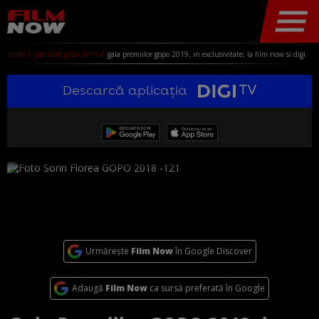
home
premiile gopo 2019
gala premiilor gopo 2019, in exclusivitate, la film now si digi24
Descarcă aplicația
Urmărește
Film Now
în Google Discover
Adaugă
Film Now
ca sursă preferată în Google