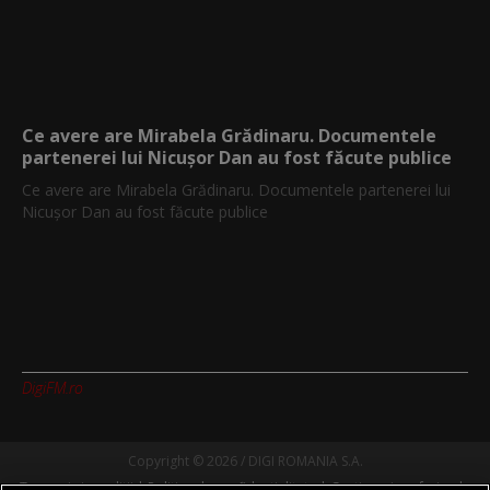
Ce avere are Mirabela Grădinaru. Documentele
partenerei lui Nicușor Dan au fost făcute publice
Ce avere are Mirabela Grădinaru. Documentele partenerei lui
Nicușor Dan au fost făcute publice
DigiFM.ro
Copyright © 2026 / DIGI ROMANIA S.A.
Termeni si conditii
Politica de confidentialitate
Gestionați preferințele