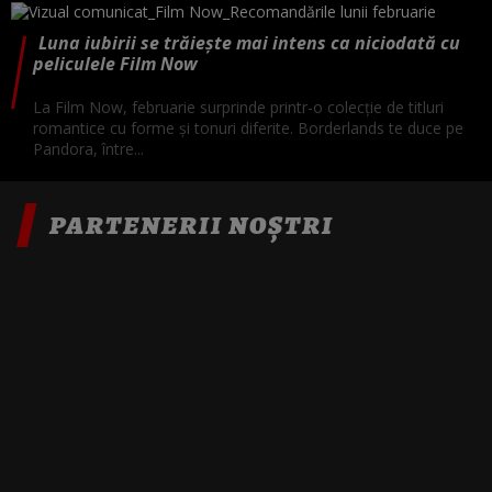
Luna iubirii se trăiește mai intens ca niciodată cu
peliculele Film Now
La Film Now, februarie surprinde printr-o colecție de titluri
romantice cu forme și tonuri diferite. Borderlands te duce pe
Pandora, între...
PARTENERII NOȘTRI