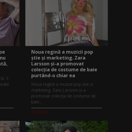
 pe
Noua regină a muzicii pop
 nu
știe și marketing. Zara
ată,
Larsson și-a promovat
colecția de costume de baie
purtând-o chiar ea
mă. 5
orate
Noua regină a muzicii pop știe și
marketing. Zara Larsson și-a
promovat colecția de costume de
baie...
ProFM.ro