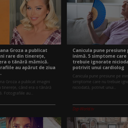
ana Groza a publicat
Canicula pune presiune
ni rare din tinerețe,
inimă. 5 simptome care
era o tânără mămică.
trebuie ignorate niciod
rafiile au apărut de ziua
potrivit unui cardiolog
.
Canicula pune presiune pe ini
na Groza a publicat imagini
simptome care nu trebuie ign
n tinerețe, când era o tânără
niciodată, potrivit unui...
 Fotografiile au...
Digi-World.tv