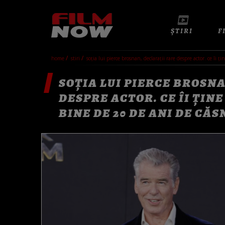
ȘTIRI
F
home
stiri
soția lui pierce brosnan, declarații rare despre actor. ce îi
SOȚIA LUI PIERCE BROSN
DESPRE ACTOR. CE ÎI ȚINE
BINE DE 20 DE ANI DE CĂS