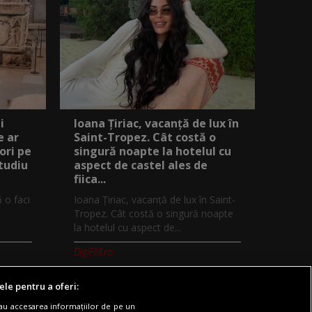
i
Ioana Țiriac, vacanță de lux în
e ar
Saint-Tropez. Cât costă o
ori pe
singură noapte la hotelul cu
studiu
aspect de castel ales de
fiica...
ă o faci
Ioana Țiriac, vacanță de lux în Saint-
Tropez. Cât costă o singură noapte
la hotelul cu aspect de...
DigiFM.ro
ele pentru a oferi:
sau accesarea informațiilor de pe un