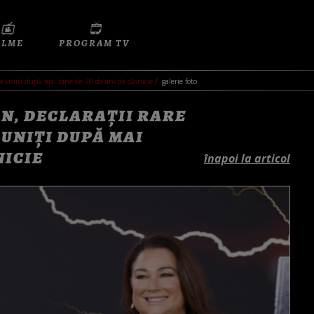
ILME
PROGRAM TV
 ține uniți după mai bine de 20 de ani de căsnicie
galerie foto
AN, DECLARAȚII RARE
 UNIȚI DUPĂ MAI
NICIE
înapoi la articol