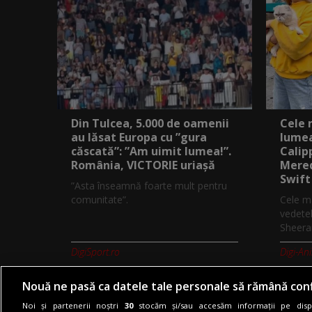
Din Tulcea, 5.000 de oamenii
Cele 
au lăsat Europa cu ”gura
lumea
căscată”: ”Am uimit lumea!”.
Calip
România, VICTORIE uriașă
Mered
Swift
”Asta înseamnă foarte mult pentru
comunitate”.
Cele ma
vedetel
Sheeran
DigiSport.ro
Digi-An
Nouă ne pasă ca datele tale personale să rămână conf
Noi și partenerii noștri
30
stocăm și/sau accesăm informații pe dispo