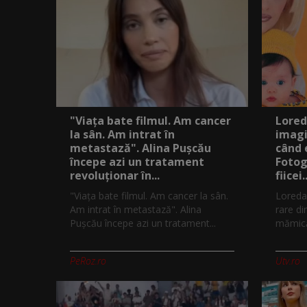
"Viața bate filmul. Am cancer
Lored
la sân. Am intrat în
imagi
metastază". Alina Pușcău
când 
începe azi un tratament
Fotog
revoluționar în...
fiicei..
"Viața bate filmul. Am cancer la sân.
Loreda
Am intrat în metastază". Alina
rare di
Pușcău începe azi un tratament...
mămică.
PeRoz.ro
Utv.ro