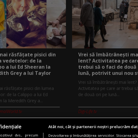
mai răsfățate pisici din
Vrei să îmbătrânești ma
 vedetelor: de la
lent? Activitatea pe car
po a lui Ed Sheeran la
trebui să o faci de două 
ith Grey a lui Taylor
lună, potrivit unui nou 
Vrei să îmbătrânești mai lent?
i răsfățate pisici din lumea
Activitatea pe care ar trebui s
or: de la Calippo a lui Ed
de două ori pe lună...
 la Meredith Grey a...
imalWorld.tv
Digi-Life.tv
idențiale
Atât noi, cât și partenerii noștri prelucrăm dat
zitivul dvs., precum
Dezvoltarea și îmbunătățirea serviciilor. Stocarea și/