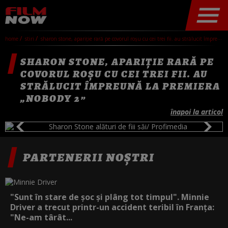
home
stiri
sharon stone, apariție rară pe covorul roșu cu cei trei fii. au strălucit împreună la premiera „nobody 2”
SHARON STONE, APARIȚIE RARĂ PE
COVORUL ROȘU CU CEI TREI FII. AU
STRĂLUCIT ÎMPREUNĂ LA PREMIERA
„NOBODY 2”
înapoi la articol
PARTENERII NOȘTRI
"Sunt în stare de șoc și plâng tot timpul". Minnie
Driver a trecut printr-un accident teribil în Franța:
"Ne-am târât...